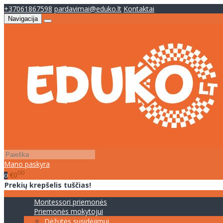
+37061867598
pardavimai@eduko.lt
Kontaktai
Navigacija
Mano paskyra
00
€0
0
Prekių krepšelis tuščias!
Montessori priemonės
Priemonės mokytojui
Dėžutės susidėjimui