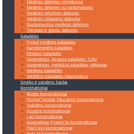
Medinės dėlionės rėmeliuose
Medinės dėlionės su rankenėlėmis
Medinės reljefinės dėlionės
Medinės rūšiavimo dėlionės
Sluoksniuotos medinės dėlionės
Teminės ir grindų dėlionės
Kaladėlės
Frobel medinės kaladėlės
Kamštmedžio kaladėlės
Kitokios kaladėlės
Magnetinės, lengvos kaladėlės TUKI
Magnetinės, minkštos kaladėlės Jollyheap
Medinės kaladėlės
Minkštos kaladėlės Mammutico
Smėlio ir vandens žaislai
Konstruktoriai
Bioblo konstruktoriai
FischerTechnik Education konstruktoriai
Hubelino konstruktoriai
Incastro konstruktoriai
LaQ konstruktoriai
Magnetiniai PowerClix konstruktoriai
PlanToys konstruktoriai
Poly-M konstruktoriai