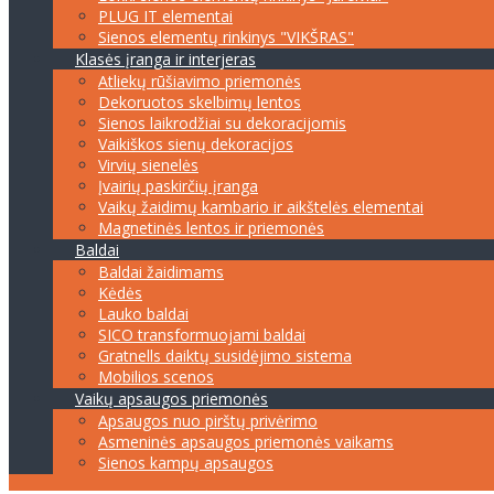
PLUG IT elementai
Sienos elementų rinkinys "VIKŠRAS"
Klasės įranga ir interjeras
Atliekų rūšiavimo priemonės
Dekoruotos skelbimų lentos
Sienos laikrodžiai su dekoracijomis
Vaikiškos sienų dekoracijos
Virvių sienelės
Įvairių paskirčių įranga
Vaikų žaidimų kambario ir aikštelės elementai
Magnetinės lentos ir priemonės
Baldai
Baldai žaidimams
Kėdės
Lauko baldai
SICO transformuojami baldai
Gratnells daiktų susidėjimo sistema
Mobilios scenos
Vaikų apsaugos priemonės
Apsaugos nuo pirštų privėrimo
Asmeninės apsaugos priemonės vaikams
Sienos kampų apsaugos