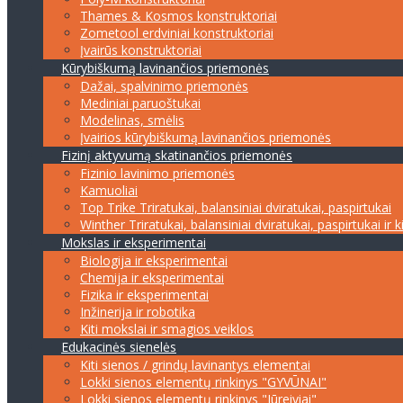
Thames & Kosmos konstruktoriai
Zometool erdviniai konstruktoriai
Įvairūs konstruktoriai
Kūrybiškumą lavinančios priemonės
Dažai, spalvinimo priemonės
Mediniai paruoštukai
Modelinas, smėlis
Įvairios kūrybiškumą lavinančios priemonės
Fizinį aktyvumą skatinančios priemonės
Fizinio lavinimo priemonės
Kamuoliai
Top Trike Triratukai, balansiniai dviratukai, paspirtukai
Winther Triratukai, balansiniai dviratukai, paspirtukai ir k
Mokslas ir eksperimentai
Biologija ir eksperimentai
Chemija ir eksperimentai
Fizika ir eksperimentai
Inžinerija ir robotika
Kiti mokslai ir smagios veiklos
Edukacinės sienelės
Kiti sienos / grindų lavinantys elementai
Lokki sienos elementų rinkinys "GYVŪNAI"
Lokki sienos elementų rinkinys "Jūreiviai"