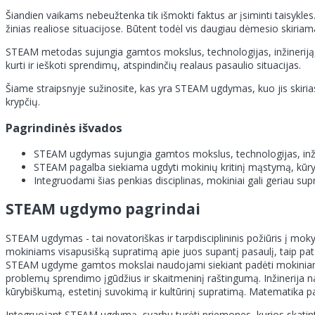
Šiandien vaikams nebeužtenka tik išmokti faktus ar įsiminti taisykles
žinias realiose situacijose. Būtent todėl vis daugiau dėmesio skir
STEAM metodas sujungia gamtos mokslus, technologijas, inžineriją, 
kurti ir ieškoti sprendimų, atspindinčių realaus pasaulio situacijas.
Šiame straipsnyje sužinosite, kas yra STEAM ugdymas, kuo jis skiri
krypčių.
Pagrindinės išvados
STEAM ugdymas sujungia gamtos mokslus, technologijas, inžin
STEAM pagalba siekiama ugdyti mokinių kritinį mąstymą, kūr
Integruodami šias penkias disciplinas, mokiniai gali geriau supr
STEAM ugdymo pagrindai
STEAM ugdymas - tai novatoriškas ir tarpdisciplininis požiūris į mo
mokiniams visapusišką supratimą apie juos supantį pasaulį, taip pat į
STEAM ugdyme gamtos mokslai naudojami siekiant padėti mokiniams 
problemų sprendimo įgūdžius ir skaitmeninį raštingumą. Inžinerija 
kūrybiškumą, estetinį suvokimą ir kultūrinį supratimą. Matematika
Integruojant STEAM ugdymą, svarbu turėti priemones, kurios skatint