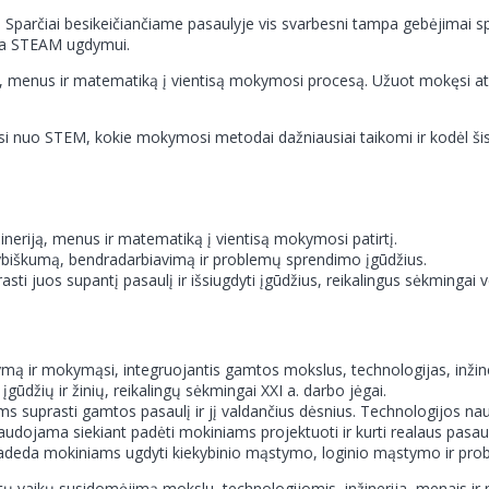
. Sparčiai besikeičiančiame pasaulyje vis svarbesni tampa gebėjimai spr
iama STEAM ugdymui.
menus ir matematiką į vientisą mokymosi procesą. Užuot mokęsi atskirų
asi nuo STEM, kokie mokymosi metodai dažniausiai taikomi ir kodėl š
eriją, menus ir matematiką į vientisą mokymosi patirtį.
ybiškumą, bendradarbiavimą ir problemų sprendimo įgūdžius.
asti juos supantį pasaulį ir išsiugdyti įgūdžius, reikalingus sėkmingai v
kymą ir mokymąsi, integruojantis gamtos mokslus, technologijas, inži
gūdžių ir žinių, reikalingų sėkmingai XXI a. darbo jėgai.
suprasti gamtos pasaulį ir jį valdančius dėsnius. Technologijos nau
naudojama siekiant padėti mokiniams projektuoti ir kurti realaus pa
 padeda mokiniams ugdyti kiekybinio mąstymo, loginio mąstymo ir pro
ų vaikų susidomėjimą mokslu, technologijomis, inžinerija, menais ir m