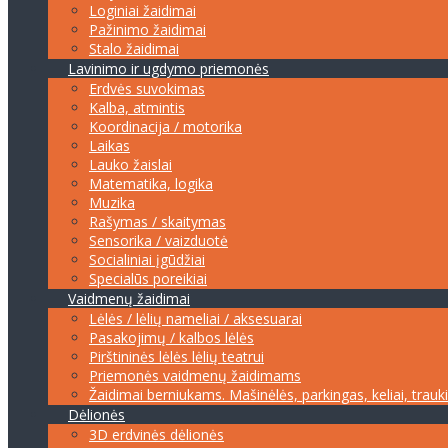
Loginiai žaidimai
Pažinimo žaidimai
Stalo žaidimai
Lavinimo ir ugdymo priemonės
Erdvės suvokimas
Kalba, atmintis
Koordinacija / motorika
Laikas
Lauko žaislai
Matematika, logika
Muzika
Rašymas / skaitymas
Sensorika / vaizduotė
Socialiniai įgūdžiai
Specialūs poreikiai
Vaidmenų žaidimai
Lėlės / lėlių nameliai / aksesuarai
Pasakojimų / kalbos lėlės
Pirštininės lėlės lėlių teatrui
Priemonės vaidmenų žaidimams
Žaidimai berniukams. Mašinėlės, parkingas, keliai, trauk
Dėlionės
3D erdvinės dėlionės