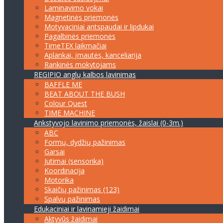
Laminavimo vokai
Magnetinės priemonės
Motyvaciniai antspaudai ir lipdukai
Pagalbinės priemonės
TimeTEX laikmačiai
Aplankai, įmautės, kanceliarija
Rankinės mokytojams
REGIPIO anglų kalbos lavinimas
BAFFLE ME
BEAT ABOUT THE BUSH
Colour Quest
TIME MACHINE
Ankstyvojo lavinimo priemonės, žaislai (0-3m.)
ABC
Formų, dydžių pažinimas
Garsai
Jutimai (sensorika)
Koordinacija
Motorika
Skaičių pažinimas (123)
Spalvų pažinimas
Edukaciniai ir lavinamieji žaidimai
Aktyvūs žaidimai