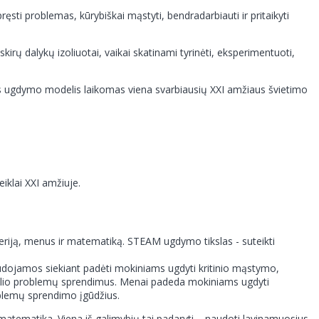
ęsti problemas, kūrybiškai mąstyti, bendradarbiauti ir pritaikyti
 dalykų izoliuotai, vaikai skatinami tyrinėti, eksperimentuoti,
is ugdymo modelis laikomas viena svarbiausių XXI amžiaus švietimo
eiklai XXI amžiuje.
neriją, menus ir matematiką. STEAM ugdymo tikslas - suteikti
dojamos siekiant padėti mokiniams ugdyti kritinio mąstymo,
saulio problemų sprendimus. Menai padeda mokiniams ugdyti
blemų sprendimo įgūdžius.
atematika. Viena iš galimybių tai padaryti – naudoti lavinamuosius