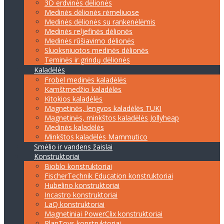
3D erdvinės dėlionės
Medinės dėlionės rėmeliuose
Medinės dėlionės su rankenėlėmis
Medinės reljefinės dėlionės
Medinės rūšiavimo dėlionės
Sluoksniuotos medinės dėlionės
Teminės ir grindų dėlionės
Kaladėlės
Frobel medinės kaladėlės
Kamštmedžio kaladėlės
Kitokios kaladėlės
Magnetinės, lengvos kaladėlės TUKI
Magnetinės, minkštos kaladėlės Jollyheap
Medinės kaladėlės
Minkštos kaladėlės Mammutico
Smėlio ir vandens žaislai
Konstruktoriai
Bioblo konstruktoriai
FischerTechnik Education konstruktoriai
Hubelino konstruktoriai
Incastro konstruktoriai
LaQ konstruktoriai
Magnetiniai PowerClix konstruktoriai
PlanToys konstruktoriai