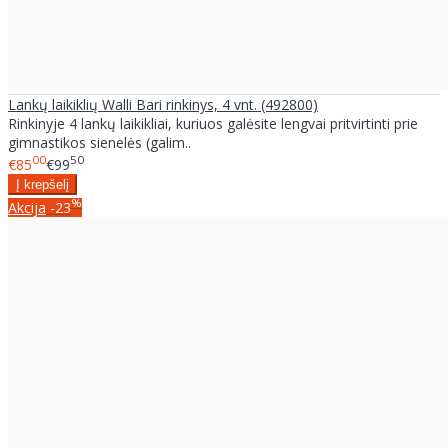
Lankų laikiklių Walli Bari rinkinys, 4 vnt. (492800)
Rinkinyje 4 lankų laikikliai, kuriuos galėsite lengvai pritvirtinti prie
gimnastikos sienelės (galim..
00
50
€85
€99
%
Akcija
-23