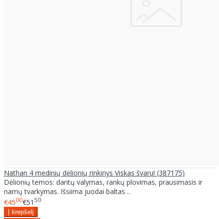
Nathan 4 medinių dėlionių rinkinys Viskas švaru! (387175)
Dėlionių temos: dantų valymas, rankų plovimas, prausimasis ir
namų tvarkymas. Išsiima juodai baltas ..
00
50
€45
€51