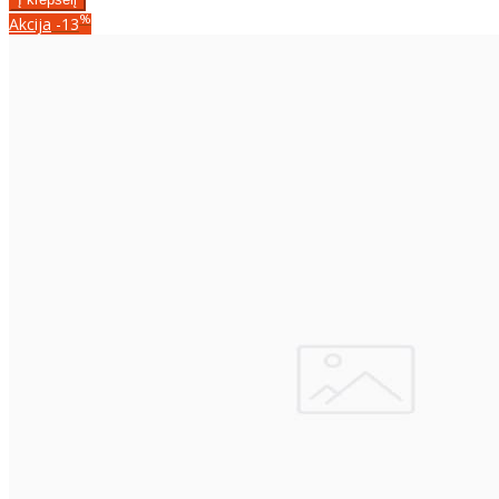
%
Akcija
-13