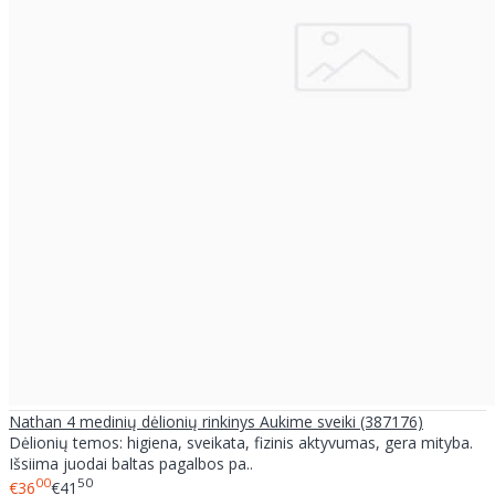
Nathan 4 medinių dėlionių rinkinys Aukime sveiki (387176)
Dėlionių temos: higiena, sveikata, fizinis aktyvumas, gera mityba.
Išsiima juodai baltas pagalbos pa..
00
50
€36
€41