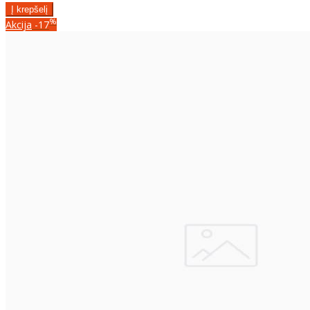
%
Akcija
-17