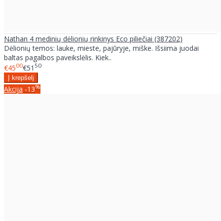
Nathan 4 medinių dėlionių rinkinys Eco piliečiai (387202)
Dėlionių temos: lauke, mieste, pajūryje, miške. Išsiima juodai
baltas pagalbos paveikslėlis. Kiek..
00
50
€45
€51
%
Akcija
-13