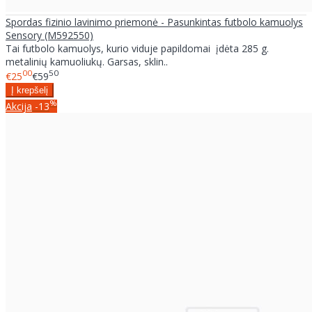
Spordas fizinio lavinimo priemonė - Pasunkintas futbolo kamuolys
Sensory (M592550)
Tai futbolo kamuolys, kurio viduje papildomai įdėta 285 g.
metalinių kamuoliukų. Garsas, sklin..
00
50
€25
€59
%
Akcija
-13