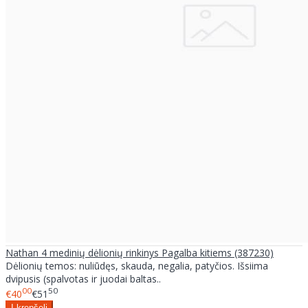
Nathan 4 medinių dėlionių rinkinys Pagalba kitiems (387230)
Dėlionių temos: nuliūdęs, skauda, negalia, patyčios. Išsiima
dvipusis (spalvotas ir juodai baltas..
00
50
€40
€51