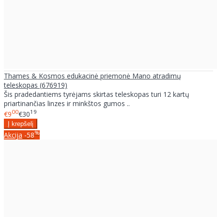
Thames & Kosmos edukacinė priemonė Mano atradimų
teleskopas (676919)
Šis pradedantiems tyrėjams skirtas teleskopas turi 12 kartų
priartinančias linzes ir minkštos gumos ..
00
19
€9
€30
%
Akcija
-58