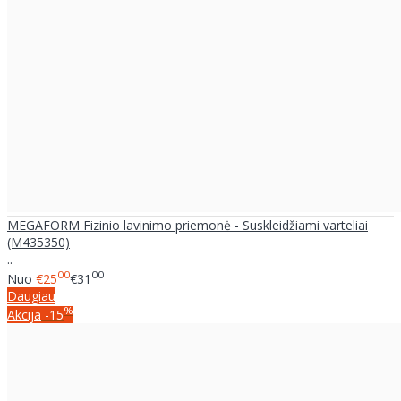
MEGAFORM Fizinio lavinimo priemonė - Suskleidžiami varteliai
(M435350)
..
00
00
Nuo
€25
€31
Daugiau
%
Akcija
-15