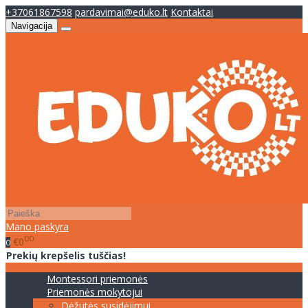
+37061867598
pardavimai@eduko.lt
Kontaktai
Navigacija
Mano paskyra
00
€0
0
Prekių krepšelis tuščias!
Montessori priemonės
Priemonės mokytojui
Dėžutės susidėjimui