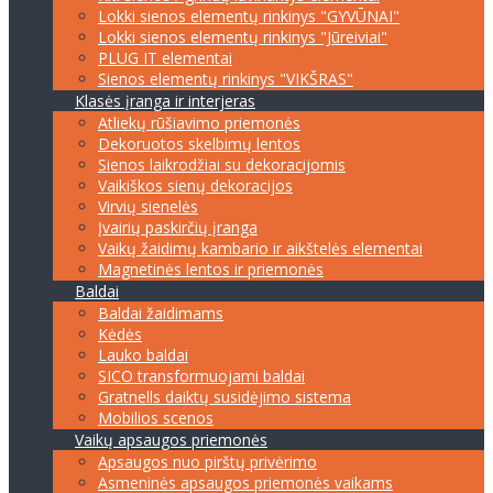
Lokki sienos elementų rinkinys "GYVŪNAI"
Lokki sienos elementų rinkinys "Jūreiviai"
PLUG IT elementai
Sienos elementų rinkinys "VIKŠRAS"
Klasės įranga ir interjeras
Atliekų rūšiavimo priemonės
Dekoruotos skelbimų lentos
Sienos laikrodžiai su dekoracijomis
Vaikiškos sienų dekoracijos
Virvių sienelės
Įvairių paskirčių įranga
Vaikų žaidimų kambario ir aikštelės elementai
Magnetinės lentos ir priemonės
Baldai
Baldai žaidimams
Kėdės
Lauko baldai
SICO transformuojami baldai
Gratnells daiktų susidėjimo sistema
Mobilios scenos
Vaikų apsaugos priemonės
Apsaugos nuo pirštų privėrimo
Asmeninės apsaugos priemonės vaikams