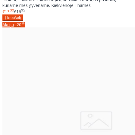
kuriame mes gyvename. Kiekvienoje Thames..
00
95
€13
€16
%
Akcija
-20