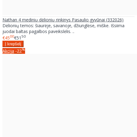
Nathan 4 medinių dėlionių rinkinys Pasaulio gyvūnai (332026)
Dėlionių temos: šiaurėje, savanoje, džiunglėse, miške. Išsiima
juodai baltas pagalbos paveikslėlis. ..
00
50
€45
€51
%
Akcija
-22