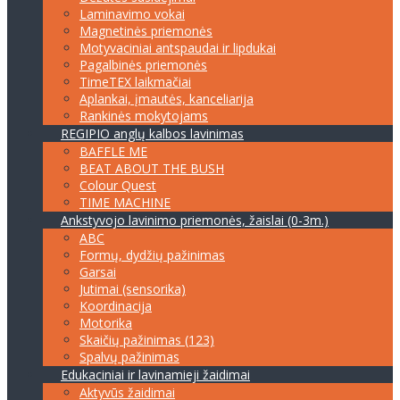
Laminavimo vokai
Magnetinės priemonės
Motyvaciniai antspaudai ir lipdukai
Pagalbinės priemonės
TimeTEX laikmačiai
Aplankai, įmautės, kanceliarija
Rankinės mokytojams
REGIPIO anglų kalbos lavinimas
BAFFLE ME
BEAT ABOUT THE BUSH
Colour Quest
TIME MACHINE
Ankstyvojo lavinimo priemonės, žaislai (0-3m.)
ABC
Formų, dydžių pažinimas
Garsai
Jutimai (sensorika)
Koordinacija
Motorika
Skaičių pažinimas (123)
Spalvų pažinimas
Edukaciniai ir lavinamieji žaidimai
Aktyvūs žaidimai