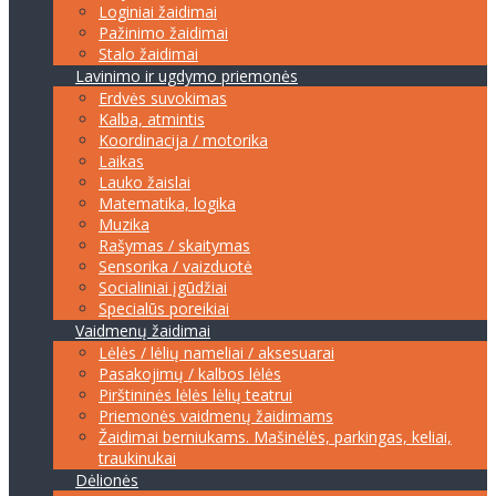
Loginiai žaidimai
Pažinimo žaidimai
Stalo žaidimai
Lavinimo ir ugdymo priemonės
Erdvės suvokimas
Kalba, atmintis
Koordinacija / motorika
Laikas
Lauko žaislai
Matematika, logika
Muzika
Rašymas / skaitymas
Sensorika / vaizduotė
Socialiniai įgūdžiai
Specialūs poreikiai
Vaidmenų žaidimai
Lėlės / lėlių nameliai / aksesuarai
Pasakojimų / kalbos lėlės
Pirštininės lėlės lėlių teatrui
Priemonės vaidmenų žaidimams
Žaidimai berniukams. Mašinėlės, parkingas, keliai,
traukinukai
Dėlionės