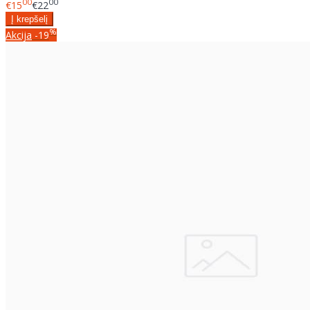
00
00
€15
€22
%
Akcija
-19