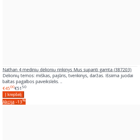
Nathan 4 medinių dėlionių rinkinys Mus supanti gamta (387203)
Dėlionių temos: miškas, pajūris, tvenkinys, daržas. Išsiima juodai
baltas pagalbos paveikslėlis. ..
00
50
€45
€51
%
Akcija
-13