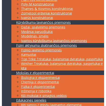
Poly-M konstruktoriai
Thames & Kosmos konstruktoriai
Zometool erdviniai konstruktoriai
Įvairūs konstruktoriai
Kūrybiškumą lavinančios priemonės
Dažai, spalvinimo priemonės
Mediniai paruoštukai
Modelinas, smėlis
Įvairios kūrybiškumą lavinančios priemonės
Fizinį aktyvumą skatinančios priemonės
Fizinio lavinimo priemonės
Kamuoliai
Top Trike Triratukai, balansiniai dviratukai, paspirtukai
Winther Triratukai, balansiniai dviratukai, paspirtukai ir
kita
Mokslas ir eksperimentai
Biologija ir eksperimentai
Chemija ir eksperimentai
Fizika ir eksperimentai
Inžinerija ir robotika
Kiti mokslai ir smagios veiklos
Edukacinės sienelės
Kiti sienos / grindų lavinantys elementai