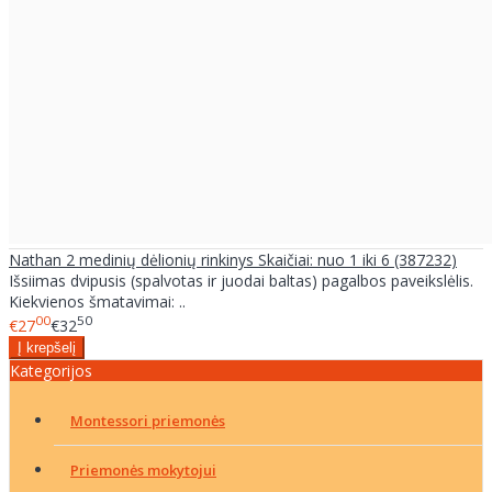
Nathan 2 medinių dėlionių rinkinys Skaičiai: nuo 1 iki 6 (387232)
Išsiimas dvipusis (spalvotas ir juodai baltas) pagalbos paveikslėlis.
Kiekvienos šmatavimai: ..
00
50
€27
€32
Kategorijos
Montessori priemonės
Priemonės mokytojui