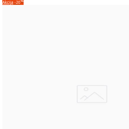
%
Akcija
-20