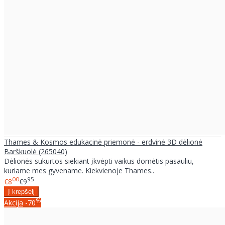
Thames & Kosmos edukacinė priemonė - erdvinė 3D dėlionė
Barškuolė (265040)
Dėlionės sukurtos siekiant įkvėpti vaikus domėtis pasauliu,
kuriame mes gyvename. Kiekvienoje Thames..
00
95
€8
€9
%
Akcija
-70