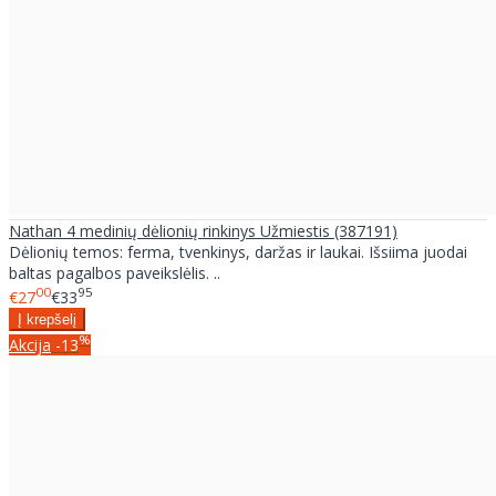
Nathan 4 medinių dėlionių rinkinys Užmiestis (387191)
Dėlionių temos: ferma, tvenkinys, daržas ir laukai. Išsiima juodai
baltas pagalbos paveikslėlis. ..
00
95
€27
€33
%
Akcija
-13