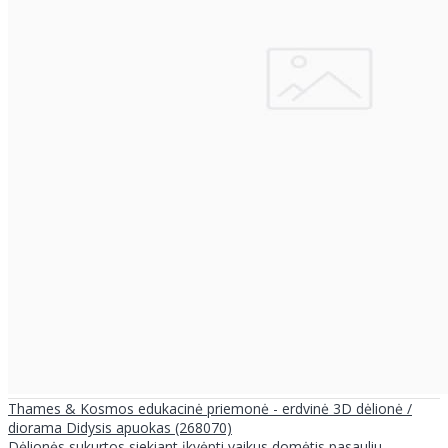
Thames & Kosmos edukacinė priemonė - erdvinė 3D dėlionė /
diorama Didysis apuokas (268070)
Dėlionės sukurtos siekiant įkvėpti vaikus domėtis pasauliu,