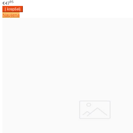
95
€47
Naujiena