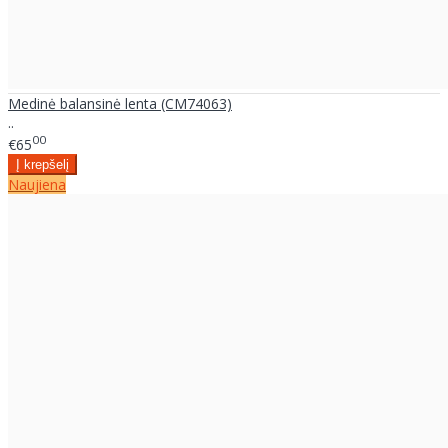
Medinė balansinė lenta (CM74063)
..
00
€65
Naujiena