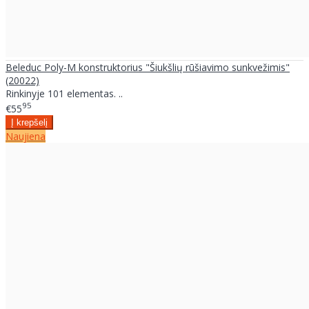
Beleduc Poly-M konstruktorius "Šiukšlių rūšiavimo sunkvežimis"
(20022)
Rinkinyje 101 elementas. ..
95
€55
Naujiena