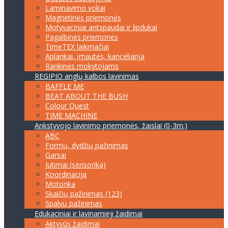
Laminavimo vokai
Magnetinės priemonės
Motyvaciniai antspaudai ir lipdukai
Pagalbinės priemonės
TimeTEX laikmačiai
Aplankai, įmautės, kanceliarija
Rankinės mokytojams
REGIPIO anglų kalbos lavinimas
BAFFLE ME
BEAT ABOUT THE BUSH
Colour Quest
TIME MACHINE
Ankstyvojo lavinimo priemonės, žaislai (0-3m.)
ABC
Formų, dydžių pažinimas
Garsai
Jutimai (sensorika)
Koordinacija
Motorika
Skaičių pažinimas (123)
Spalvų pažinimas
Edukaciniai ir lavinamieji žaidimai
Aktyvūs žaidimai