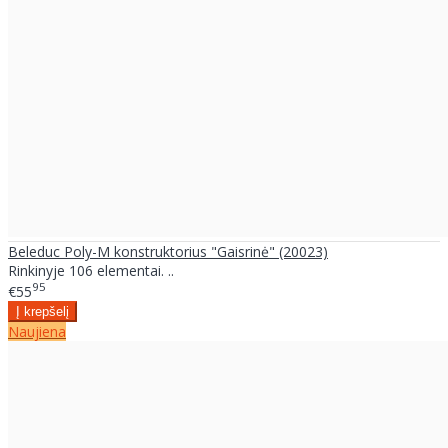
Beleduc Poly-M konstruktorius "Gaisrinė" (20023)
Rinkinyje 106 elementai. ..
95
€55
Naujiena