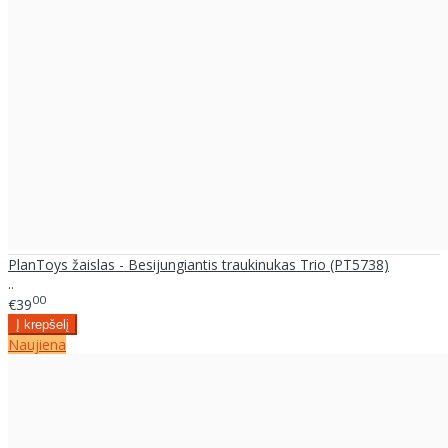
PlanToys žaislas - Besijungiantis traukinukas Trio (PT5738)
..
00
€39
Naujiena