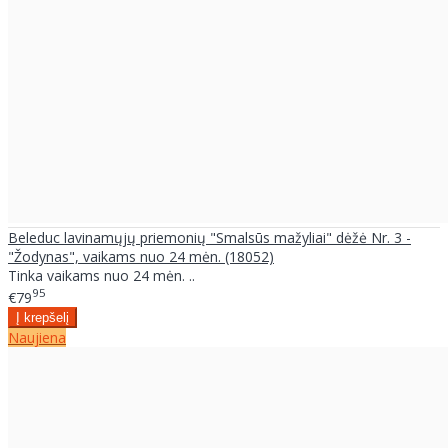
Beleduc lavinamųjų priemonių "Smalsūs mažyliai" dėžė Nr. 3 -
"Žodynas", vaikams nuo 24 mėn. (18052)
Tinka vaikams nuo 24 mėn. ..
95
€79
Naujiena