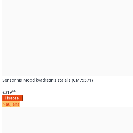
Sensorinis Mood kvadratinis stalelis (CM75571)
..
00
€319
Naujiena