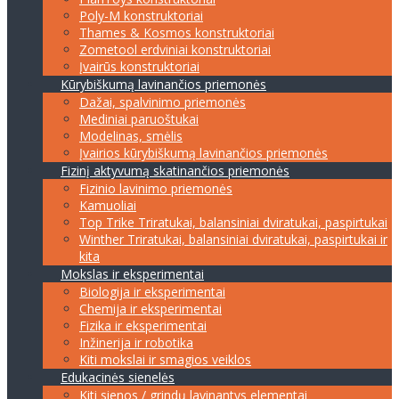
Poly-M konstruktoriai
Thames & Kosmos konstruktoriai
Zometool erdviniai konstruktoriai
Įvairūs konstruktoriai
Kūrybiškumą lavinančios priemonės
Dažai, spalvinimo priemonės
Mediniai paruoštukai
Modelinas, smėlis
Įvairios kūrybiškumą lavinančios priemonės
Fizinį aktyvumą skatinančios priemonės
Fizinio lavinimo priemonės
Kamuoliai
Top Trike Triratukai, balansiniai dviratukai, paspirtukai
Winther Triratukai, balansiniai dviratukai, paspirtukai ir
kita
Mokslas ir eksperimentai
Biologija ir eksperimentai
Chemija ir eksperimentai
Fizika ir eksperimentai
Inžinerija ir robotika
Kiti mokslai ir smagios veiklos
Edukacinės sienelės
Kiti sienos / grindų lavinantys elementai