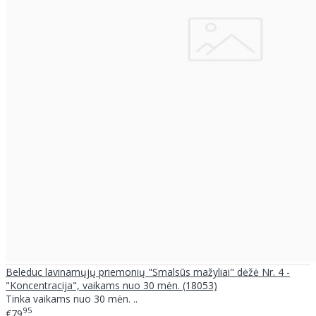
Beleduc lavinamųjų priemonių "Smalsūs mažyliai" dėžė Nr. 4 -
"Koncentracija", vaikams nuo 30 mėn. (18053)
Tinka vaikams nuo 30 mėn. ..
95
€79