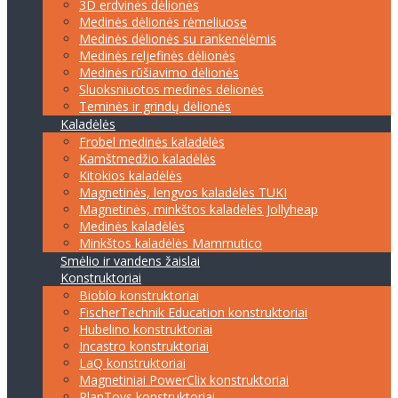
3D erdvinės dėlionės
Medinės dėlionės rėmeliuose
Medinės dėlionės su rankenėlėmis
Medinės reljefinės dėlionės
Medinės rūšiavimo dėlionės
Sluoksniuotos medinės dėlionės
Teminės ir grindų dėlionės
Kaladėlės
Frobel medinės kaladėlės
Kamštmedžio kaladėlės
Kitokios kaladėlės
Magnetinės, lengvos kaladėlės TUKI
Magnetinės, minkštos kaladėlės Jollyheap
Medinės kaladėlės
Minkštos kaladėlės Mammutico
Smėlio ir vandens žaislai
Konstruktoriai
Bioblo konstruktoriai
FischerTechnik Education konstruktoriai
Hubelino konstruktoriai
Incastro konstruktoriai
LaQ konstruktoriai
Magnetiniai PowerClix konstruktoriai
PlanToys konstruktoriai