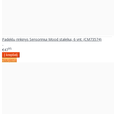
Padėklų rinkinys Sensoriniui Mood staleliui, 6 vnt. (CM73574)
..
95
€47
Naujiena