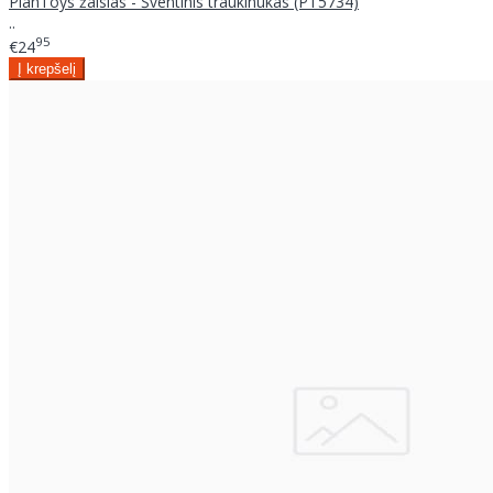
PlanToys žaislas - Šventinis traukinukas (PT5734)
..
95
€24