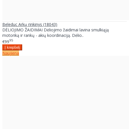
Beleduc Arkų rinkinys (18043)
DĖLIOJIMO ŽAIDIMAI Dėliojimo žaidimai lavina smulkiąją
motoriką ir rankų - akių koordinaciją. Dėlio..
95
€99
Naujiena