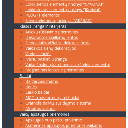
Lokki sienos elementų rinkinys "GYVŪNAI"
Lokki sienos elementų rinkinys "Jūreiviai"
PLUG IT elementai
Sienos elementų rinkinys "VIKŠRAS"
Klasės įranga ir interjeras
Atliekų rūšiavimo priemonės
Dekoruotos skelbimų lentos
Sienos laikrodžiai su dekoracijomis
Vaikiškos sienų dekoracijos
Virvių sienelės
Įvairių paskirčių įranga
Vaikų žaidimų kambario ir aikštelės elementai
Magnetinės lentos ir priemonės
Baldai
Baldai žaidimams
Kėdės
Lauko baldai
SICO transformuojami baldai
Gratnells daiktų susidėjimo sistema
Mobilios scenos
Vaikų apsaugos priemonės
Apsaugos nuo pirštų privėrimo
Asmeninės apsaugos priemonės vaikams