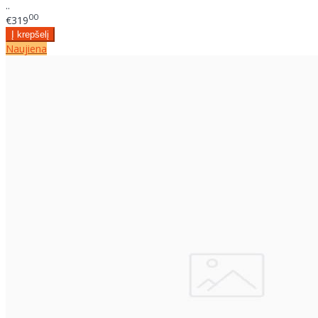
..
00
€319
Naujiena