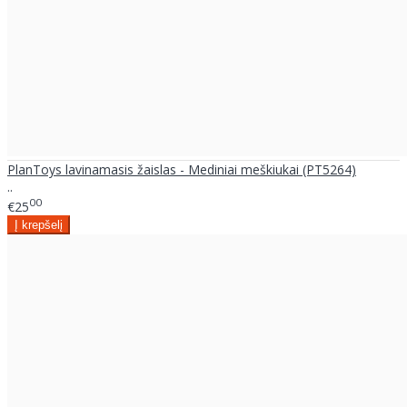
PlanToys lavinamasis žaislas - Mediniai meškiukai (PT5264)
..
00
€25