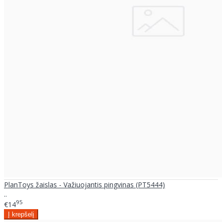
PlanToys žaislas - Važiuojantis pingvinas (PT5444)
..
95
€14