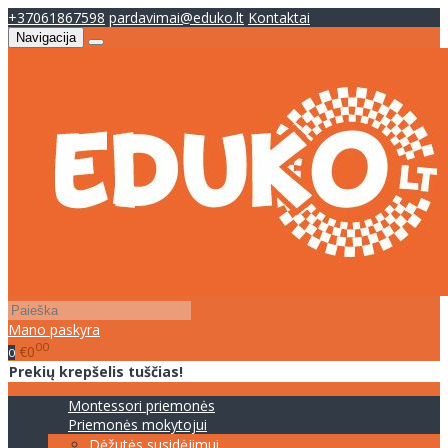
+37061867598
pardavimai@eduko.lt
Kontaktai
Navigacija
Mano paskyra
00
€0
0
Prekių krepšelis tuščias!
Montessori priemonės
Priemonės mokytojui
Dėžutės susidėjimui