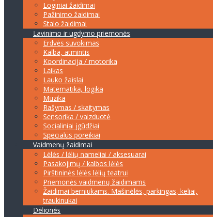
Loginiai žaidimai
Pažinimo žaidimai
Stalo žaidimai
Lavinimo ir ugdymo priemonės
Erdvės suvokimas
Kalba, atmintis
Koordinacija / motorika
Laikas
Lauko žaislai
Matematika, logika
Muzika
Rašymas / skaitymas
Sensorika / vaizduotė
Socialiniai įgūdžiai
Specialūs poreikiai
Vaidmenų žaidimai
Lėlės / lėlių nameliai / aksesuarai
Pasakojimų / kalbos lėlės
Pirštininės lėlės lėlių teatrui
Priemonės vaidmenų žaidimams
Žaidimai berniukams. Mašinėlės, parkingas, keliai,
traukinukai
Dėlionės