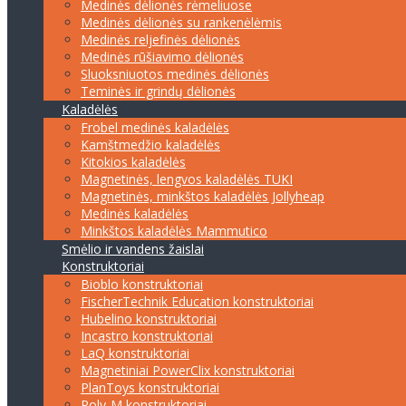
Medinės dėlionės rėmeliuose
Medinės dėlionės su rankenėlėmis
Medinės reljefinės dėlionės
Medinės rūšiavimo dėlionės
Sluoksniuotos medinės dėlionės
Teminės ir grindų dėlionės
Kaladėlės
Frobel medinės kaladėlės
Kamštmedžio kaladėlės
Kitokios kaladėlės
Magnetinės, lengvos kaladėlės TUKI
Magnetinės, minkštos kaladėlės Jollyheap
Medinės kaladėlės
Minkštos kaladėlės Mammutico
Smėlio ir vandens žaislai
Konstruktoriai
Bioblo konstruktoriai
FischerTechnik Education konstruktoriai
Hubelino konstruktoriai
Incastro konstruktoriai
LaQ konstruktoriai
Magnetiniai PowerClix konstruktoriai
PlanToys konstruktoriai
Poly-M konstruktoriai