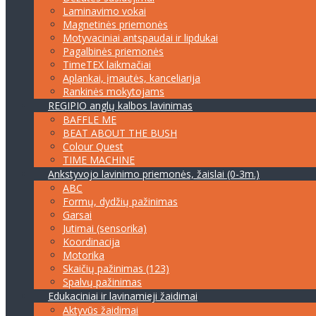
Laminavimo vokai
Magnetinės priemonės
Motyvaciniai antspaudai ir lipdukai
Pagalbinės priemonės
TimeTEX laikmačiai
Aplankai, įmautės, kanceliarija
Rankinės mokytojams
REGIPIO anglų kalbos lavinimas
BAFFLE ME
BEAT ABOUT THE BUSH
Colour Quest
TIME MACHINE
Ankstyvojo lavinimo priemonės, žaislai (0-3m.)
ABC
Formų, dydžių pažinimas
Garsai
Jutimai (sensorika)
Koordinacija
Motorika
Skaičių pažinimas (123)
Spalvų pažinimas
Edukaciniai ir lavinamieji žaidimai
Aktyvūs žaidimai