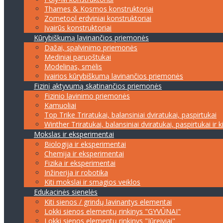
Thames & Kosmos konstruktoriai
Zometool erdviniai konstruktoriai
Įvairūs konstruktoriai
Kūrybiškumą lavinančios priemonės
Dažai, spalvinimo priemonės
Mediniai paruoštukai
Modelinas, smėlis
Įvairios kūrybiškumą lavinančios priemonės
Fizinį aktyvumą skatinančios priemonės
Fizinio lavinimo priemonės
Kamuoliai
Top Trike Triratukai, balansiniai dviratukai, paspirtukai
Winther Triratukai, balansiniai dviratukai, paspirtukai ir k
Mokslas ir eksperimentai
Biologija ir eksperimentai
Chemija ir eksperimentai
Fizika ir eksperimentai
Inžinerija ir robotika
Kiti mokslai ir smagios veiklos
Edukacinės sienelės
Kiti sienos / grindų lavinantys elementai
Lokki sienos elementų rinkinys "GYVŪNAI"
Lokki sienos elementų rinkinys "Jūreiviai"