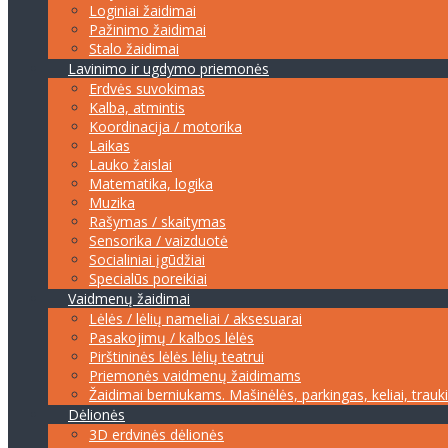
Loginiai žaidimai
Pažinimo žaidimai
Stalo žaidimai
Lavinimo ir ugdymo priemonės
Erdvės suvokimas
Kalba, atmintis
Koordinacija / motorika
Laikas
Lauko žaislai
Matematika, logika
Muzika
Rašymas / skaitymas
Sensorika / vaizduotė
Socialiniai įgūdžiai
Specialūs poreikiai
Vaidmenų žaidimai
Lėlės / lėlių nameliai / aksesuarai
Pasakojimų / kalbos lėlės
Pirštininės lėlės lėlių teatrui
Priemonės vaidmenų žaidimams
Žaidimai berniukams. Mašinėlės, parkingas, keliai, trauk
Dėlionės
3D erdvinės dėlionės