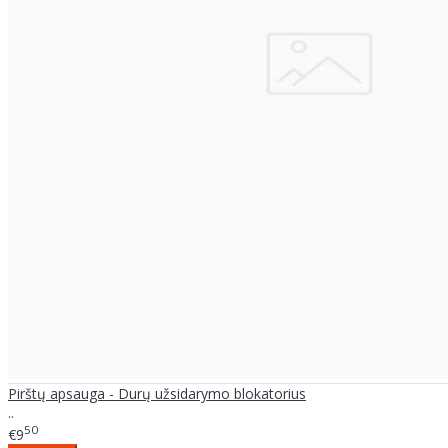
Pirštų apsauga - Durų užsidarymo blokatorius
..
50
€9