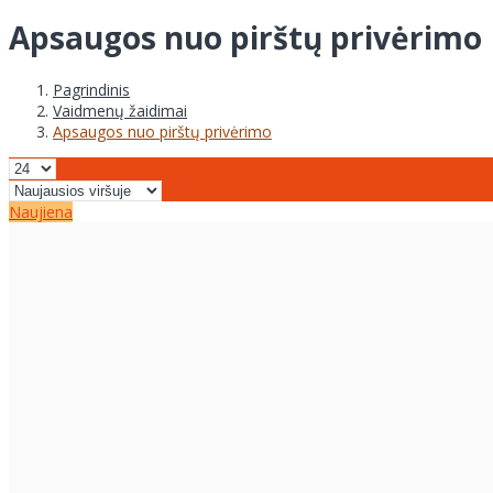
Apsaugos nuo pirštų privėrimo
Pagrindinis
Vaidmenų žaidimai
Apsaugos nuo pirštų privėrimo
Naujiena