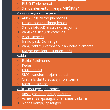
PLUG IT elementai
Sienos elementų rinkinys "VIKŠRAS"
Klasės įranga ir interjeras
Atliekų rūšiavimo priemonės
Dekoruotos skelbimų lentos
Sienos laikrodžiai su dekoracijomis
Vaikiškos sienų dekoracijos
Virvių sienelės
Įvairių paskirčių įranga
Vaikų žaidimų kambario ir aikštelės elementai
Magnetinės lentos ir priemonės
Baldai
Baldai žaidimams
Kėdės
Lauko baldai
SICO transformuojami baldai
Gratnells daiktų susidėjimo sistema
Mobilios scenos
Vaikų apsaugos priemonės
Apsaugos nuo pirštų privėrimo
Asmeninės apsaugos priemonės vaikams
Sienos kampų apsaugos