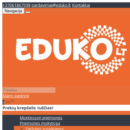
+37061867598
pardavimai@eduko.lt
Kontaktai
Navigacija
Mano paskyra
00
€0
0
Prekių krepšelis tuščias!
Montessori priemonės
Priemonės mokytojui
Dėžutės susidėjimui