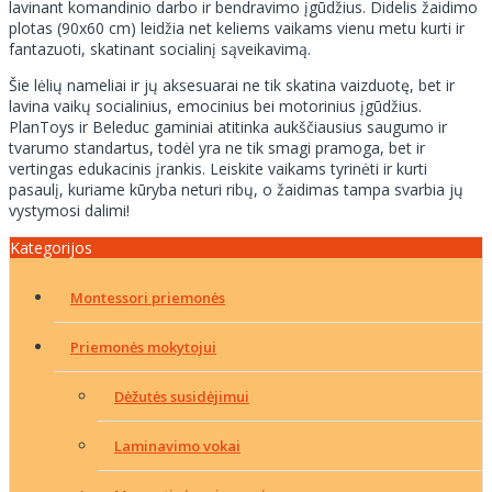
lavinant komandinio darbo ir bendravimo įgūdžius. Didelis žaidimo
plotas (90x60 cm) leidžia net keliems vaikams vienu metu kurti ir
fantazuoti, skatinant socialinį sąveikavimą.
Šie lėlių nameliai ir jų aksesuarai ne tik skatina vaizduotę, bet ir
lavina vaikų socialinius, emocinius bei motorinius įgūdžius.
PlanToys ir Beleduc gaminiai atitinka aukščiausius saugumo ir
tvarumo standartus, todėl yra ne tik smagi pramoga, bet ir
vertingas edukacinis įrankis. Leiskite vaikams tyrinėti ir kurti
pasaulį, kuriame kūryba neturi ribų, o žaidimas tampa svarbia jų
vystymosi dalimi!
Kategorijos
Montessori priemonės
Priemonės mokytojui
Dėžutės susidėjimui
Laminavimo vokai