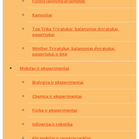
Fizinio lavinimo priemonės
Kamuoliai
Top Trike Triratukai, balansiniai dviratukai,
paspirtukai
Winther Triratukai, balansiniai dviratukai,
paspirtukai ir kita
Mokslas ir eksperimentai
Biologija ir eksperimentai
Chemija ir eksperimentai
Fizika ir eksperimentai
Inžinerija ir robotika
Kiti mokslai ir smagios veiklos