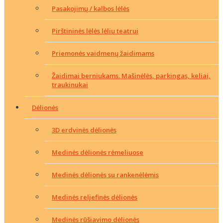
Pasakojimų / kalbos lėlės
Pirštininės lėlės lėlių teatrui
Priemonės vaidmenų žaidimams
Žaidimai berniukams. Mašinėlės, parkingas, keliai,
traukinukai
Dėlionės
3D erdvinės dėlionės
Medinės dėlionės rėmeliuose
Medinės dėlionės su rankenėlėmis
Medinės reljefinės dėlionės
Medinės rūšiavimo dėlionės