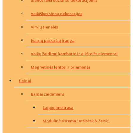
Sienos laikrodžiai su dekoracijomis
Vaikiškos sienų dekoracijos
Virvių sienelės
Įvairių paskirčių įranga
Vaikų žaidimų kambario ir aikštelės elementai
Magnetinės lentos ir priemonės
Baldai
Baldai žaidimams
Laipiojimo trasa
Modulinė sistema "Atsisėsk & Žaisk"