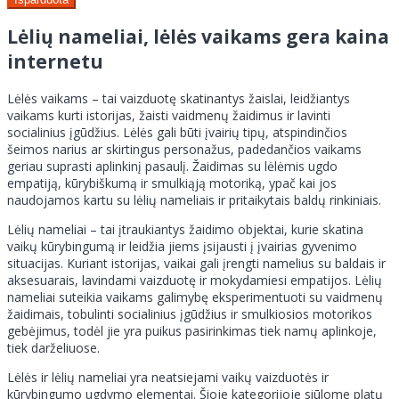
Lėlių nameliai, lėlės vaikams gera kaina
internetu
Lėlės vaikams – tai vaizduotę skatinantys žaislai, leidžiantys
vaikams kurti istorijas, žaisti vaidmenų žaidimus ir lavinti
socialinius įgūdžius. Lėlės gali būti įvairių tipų, atspindinčios
šeimos narius ar skirtingus personažus, padedančios vaikams
geriau suprasti aplinkinį pasaulį. Žaidimas su lėlėmis ugdo
empatiją, kūrybiškumą ir smulkiąją motoriką, ypač kai jos
naudojamos kartu su lėlių nameliais ir pritaikytais baldų rinkiniais.
Lėlių nameliai – tai įtraukiantys žaidimo objektai, kurie skatina
vaikų kūrybingumą ir leidžia jiems įsijausti į įvairias gyvenimo
situacijas. Kuriant istorijas, vaikai gali įrengti namelius su baldais ir
aksesuarais, lavindami vaizduotę ir mokydamiesi empatijos. Lėlių
nameliai suteikia vaikams galimybę eksperimentuoti su vaidmenų
žaidimais, tobulinti socialinius įgūdžius ir smulkiosios motorikos
gebėjimus, todėl jie yra puikus pasirinkimas tiek namų aplinkoje,
tiek darželiuose.
Lėlės ir lėlių nameliai yra neatsiejami vaikų vaizduotės ir
kūrybingumo ugdymo elementai. Šioje kategorijoje siūlome platų