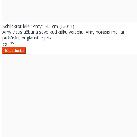
Schildkrot lėlė "Amy", 45 cm (13011)
Amy visus užburia savo kūdikišku veideliu. Amy norėsis meiliai
prižiūrėti, priglausti ir pris..
95
€89