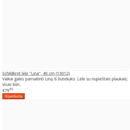
Schildkrot lėlė "Lina", 40 cm (13012)
Vaikai galės pamaitinti Liną iš buteliuko. Lėlė su nupieštais plaukais;
visas kūn..
95
€79