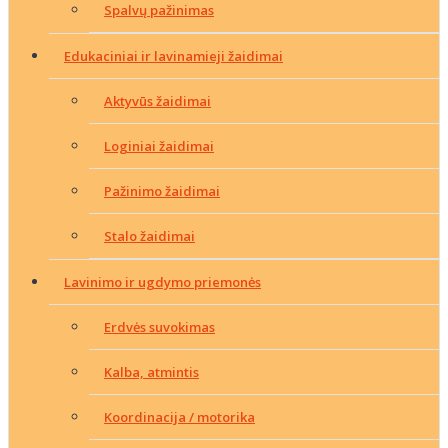
Spalvų pažinimas
Edukaciniai ir lavinamieji žaidimai
Aktyvūs žaidimai
Loginiai žaidimai
Pažinimo žaidimai
Stalo žaidimai
Lavinimo ir ugdymo priemonės
Erdvės suvokimas
Kalba, atmintis
Koordinacija / motorika