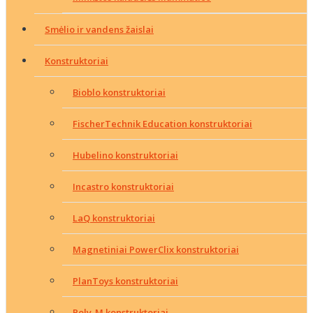
Smėlio ir vandens žaislai
Konstruktoriai
Bioblo konstruktoriai
FischerTechnik Education konstruktoriai
Hubelino konstruktoriai
Incastro konstruktoriai
LaQ konstruktoriai
Magnetiniai PowerClix konstruktoriai
PlanToys konstruktoriai
Poly-M konstruktoriai