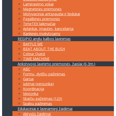
Laminavimo vokai
Magnetinės priemonės
Motyvaciniai antspaudai ir lipdukai
Pagalbinės priemonės
TimeTEX laikmačiai
Aplankai, įmautės, kanceliarija
Rankinės mokytojams
REGIPIO anglų kalbos lavinimas
BAFFLE ME
BEAT ABOUT THE BUSH
Colour Quest
TIME MACHINE
Ankstyvojo lavinimo priemonės, žaislai (0-3m.)
ABC
Formų, dydžių pažinimas
Garsai
Jutimai (sensorika)
Koordinacija
Motorika
Skaičių pažinimas (123)
Spalvų pažinimas
Edukaciniai ir lavinamieji žaidimai
Aktyvūs žaidimai