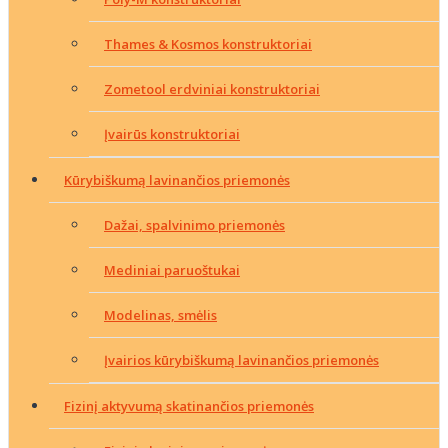
Thames & Kosmos konstruktoriai
Zometool erdviniai konstruktoriai
Įvairūs konstruktoriai
Kūrybiškumą lavinančios priemonės
Dažai, spalvinimo priemonės
Mediniai paruoštukai
Modelinas, smėlis
Įvairios kūrybiškumą lavinančios priemonės
Fizinį aktyvumą skatinančios priemonės