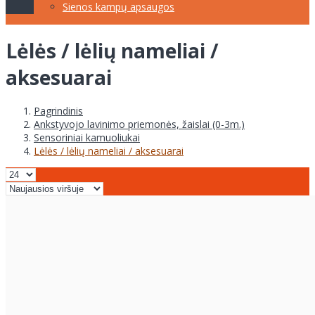
Sienos kampų apsaugos
Lėlės / lėlių nameliai /
aksesuarai
Pagrindinis
Ankstyvojo lavinimo priemonės, žaislai (0-3m.)
Sensoriniai kamuoliukai
Lėlės / lėlių nameliai / aksesuarai