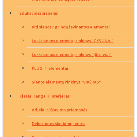
Edukacinės sienelės
Kiti sienos / grindų lavinantys elementai
Lokki sienos elementų rinkinys "GYVŪNAI"
Lokki sienos elementų rinkinys "Jūreiviai"
PLUG IT elementai
Sienos elementų rinkinys "VIKŠRAS"
Klasės įranga ir interjeras
Atliekų rūšiavimo priemonės
Dekoruotos skelbimų lentos