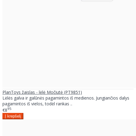
PlanToys žaislas - lėlė Močiutė (PT9851)
Lėlės galva ir galūnės pagamintos iš medienos. Jungiančios dalys
pagamintos iš vielos, todėl rankas ..
95
€8