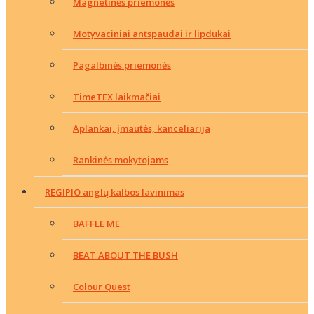
Magnetinės priemonės
Motyvaciniai antspaudai ir lipdukai
Pagalbinės priemonės
TimeTEX laikmačiai
Aplankai, įmautės, kanceliarija
Rankinės mokytojams
REGIPIO anglų kalbos lavinimas
BAFFLE ME
BEAT ABOUT THE BUSH
Colour Quest