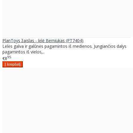
PlanToys žaislas - lėlė Berniukas (PT7404)
Lėlės galva ir galūnės pagamintos iš medienos. Jungiančios dalys
pagamintos iš vielos,..
95
€8