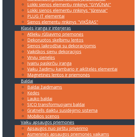
Lokki sienos elementų rinkinys "GYVŪNAI"
Lokki sienos elementų rinkinys "Jūreiviai"
PLUG IT elementai
Sienos elementų rinkinys "VIKŠRAS"
Klasės įranga ir interjeras
Atliekų rūšiavimo priemonės
Dekoruotos skelbimų lentos
Sienos laikrodžiai su dekoracijomis
Vaikiškos sienų dekoracijos
Virvių sienelės
Įvairių paskirčių įranga
Vaikų žaidimų kambario ir aikštelės elementai
Magnetinės lentos ir priemonės
Baldai
Baldai žaidimams
Kėdės
Lauko baldai
SICO transformuojami baldai
Gratnells daiktų susidėjimo sistema
Mobilios scenos
Vaikų apsaugos priemonės
Apsaugos nuo pirštų privėrimo
Asmeninės apsaugos priemonės vaikams