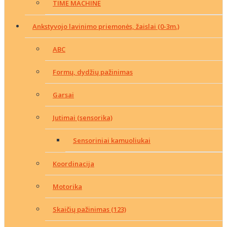
TIME MACHINE
Ankstyvojo lavinimo priemonės, žaislai (0-3m.)
ABC
Formų, dydžių pažinimas
Garsai
Jutimai (sensorika)
Sensoriniai kamuoliukai
Koordinacija
Motorika
Skaičių pažinimas (123)