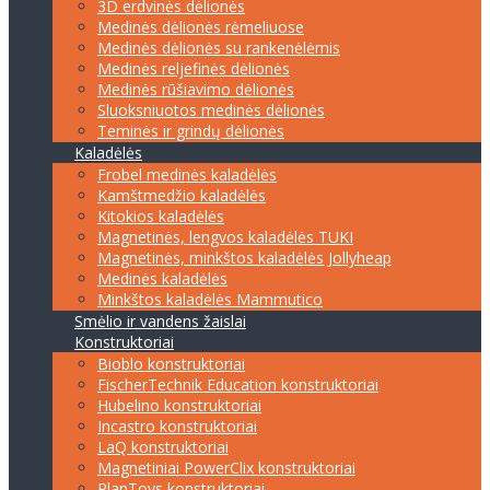
3D erdvinės dėlionės
Medinės dėlionės rėmeliuose
Medinės dėlionės su rankenėlėmis
Medinės reljefinės dėlionės
Medinės rūšiavimo dėlionės
Sluoksniuotos medinės dėlionės
Teminės ir grindų dėlionės
Kaladėlės
Frobel medinės kaladėlės
Kamštmedžio kaladėlės
Kitokios kaladėlės
Magnetinės, lengvos kaladėlės TUKI
Magnetinės, minkštos kaladėlės Jollyheap
Medinės kaladėlės
Minkštos kaladėlės Mammutico
Smėlio ir vandens žaislai
Konstruktoriai
Bioblo konstruktoriai
FischerTechnik Education konstruktoriai
Hubelino konstruktoriai
Incastro konstruktoriai
LaQ konstruktoriai
Magnetiniai PowerClix konstruktoriai
PlanToys konstruktoriai