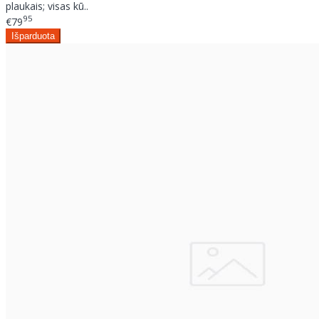
plaukais; visas kū..
95
€79