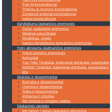
Poly-M konstruktoriai
Thames & Kosmos konstruktoriai
Zometool erdviniai konstruktoriai
Įvairūs konstruktoriai
Kūrybiškumą lavinančios priemonės
Dažai, spalvinimo priemonės
Mediniai paruoštukai
Modelinas, smėlis
Įvairios kūrybiškumą lavinančios priemonės
Fizinį aktyvumą skatinančios priemonės
Fizinio lavinimo priemonės
Kamuoliai
Top Trike Triratukai, balansiniai dviratukai, paspirtukai
Winther Triratukai, balansiniai dviratukai, paspirtukai ir
kita
Mokslas ir eksperimentai
Biologija ir eksperimentai
Chemija ir eksperimentai
Fizika ir eksperimentai
Inžinerija ir robotika
Kiti mokslai ir smagios veiklos
Edukacinės sienelės
Kiti sienos / grindų lavinantys elementai