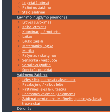
Loginiai žaidimai
Pažinimo žaidimai
Stalo žaidimai
Lavinimo ir ugdymo priemonės
Erdvės suvokimas
Kalba, atmintis
Koordinacija / motorika
Laikas
Lauko žaislai
Matematika, logika
Muzika
Rašymas / skaitymas
Sensorika / vaizduotė
Socialiniai įgūdžiai
Specialūs poreikiai
Vaidmenų žaidimai
Lėlės / lėlių nameliai / aksesuarai
Pasakojimų / kalbos lėlės
Pirštininės lėlės lėlių teatrui
Priemonės vaidmenų žaidimams
Žaidimai berniukams. Mašinėlės, parkingas, keliai,
traukinukai
Dėlionės