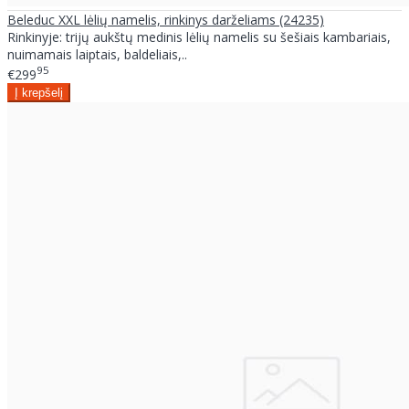
Beleduc XXL lėlių namelis, rinkinys darželiams (24235)
Rinkinyje: trijų aukštų medinis lėlių namelis su šešiais kambariais,
nuimamais laiptais, baldeliais,..
95
€299