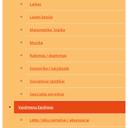
Laikas
Lauko žaislai
Matematika, logika
Muzika
Rašymas / skaitymas
Sensorika / vaizduotė
Socialiniai įgūdžiai
Specialūs poreikiai
Vaidmenų žaidimai
Lėlės / lėlių nameliai / aksesuarai