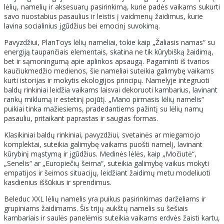
lėlių, namelių ir aksesuarų pasirinkimą, kurie padės vaikams sukurti
savo nuostabius pasaulius ir leistis į vaidmenų žaidimus, kurie
lavina socialinius įgūdžius bei emocinį suvokimą.
Pavyzdžiui, PlanToys lėlių nameliai, tokie kaip „Žaliasis namas“ su
energiją taupančiais elementais, skatina ne tik kūrybišką žaidimą,
bet ir sąmoningumą apie aplinkos apsaugą. Pagaminti iš tvarios
kaučiukmedžio medienos, šie nameliai suteikia galimybę vaikams
kurti istorijas ir mokytis ekologijos principų. Namelyje integruoti
baldų rinkiniai leidžia vaikams laisvai dekoruoti kambarius, lavinant
rankų miklumą ir estetinį pojūtį. „Mano pirmasis lėlių namelis“
puikiai tinka mažiesiems, pradedantiems pažintį su lėlių namų
pasauliu, pritaikant paprastas ir saugias formas.
Klasikiniai baldų rinkiniai, pavyzdžiui, svetainės ar miegamojo
komplektai, suteikia galimybę vaikams puošti namelį, lavinant
kūrybinį mąstymą ir įgūdžius. Medinės lėlės, kaip „Močiutė“,
„Senelis“ ar „Europiečių šeima“, suteikia galimybę vaikus mokyti
empatijos ir šeimos situacijų, leidžiant žaidimų metu modeliuoti
kasdienius iššūkius ir sprendimus.
Beleduc XXL lėlių namelis yra puikus pasirinkimas darželiams ir
grupiniams žaidimams. Šis trijų aukštų namelis su šešiais
kambariais ir saulės panelėmis suteikia vaikams erdvės žaisti kartu,