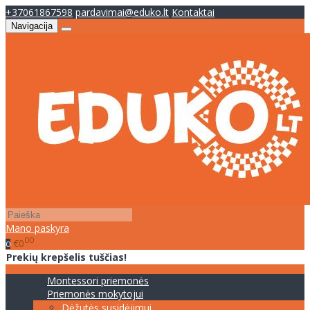
+37061867598
pardavimai@eduko.lt
Kontaktai
Navigacija
Mano paskyra
00
€0
0
Prekių krepšelis tuščias!
Montessori priemonės
Priemonės mokytojui
Dėžutės susidėjimui