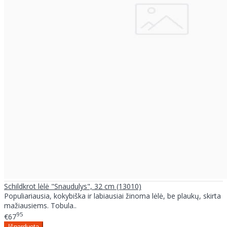
Schildkrot lėlė "Snaudulys", 32 cm (13010)
Populiariausia, kokybiška ir labiausiai žinoma lėlė, be plaukų, skirta
mažiausiems. Tobula..
95
€67