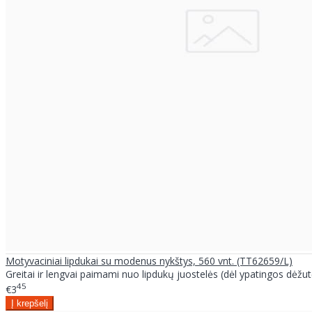
Motyvaciniai lipdukai su modenus nykštys, 560 vnt. (TT62659/L)
Greitai ir lengvai paimami nuo lipdukų juostelės (dėl ypatingos dėžut
45
€3