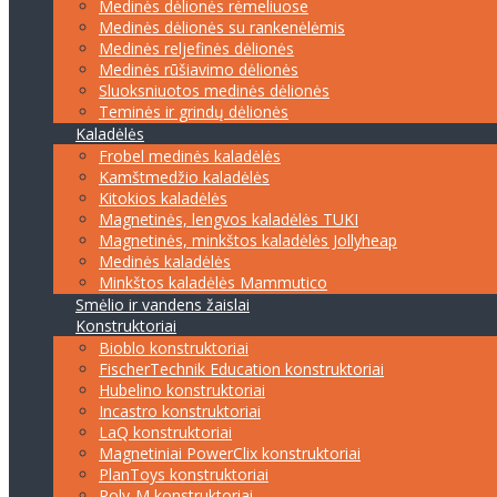
Medinės dėlionės rėmeliuose
Medinės dėlionės su rankenėlėmis
Medinės reljefinės dėlionės
Medinės rūšiavimo dėlionės
Sluoksniuotos medinės dėlionės
Teminės ir grindų dėlionės
Kaladėlės
Frobel medinės kaladėlės
Kamštmedžio kaladėlės
Kitokios kaladėlės
Magnetinės, lengvos kaladėlės TUKI
Magnetinės, minkštos kaladėlės Jollyheap
Medinės kaladėlės
Minkštos kaladėlės Mammutico
Smėlio ir vandens žaislai
Konstruktoriai
Bioblo konstruktoriai
FischerTechnik Education konstruktoriai
Hubelino konstruktoriai
Incastro konstruktoriai
LaQ konstruktoriai
Magnetiniai PowerClix konstruktoriai
PlanToys konstruktoriai
Poly-M konstruktoriai