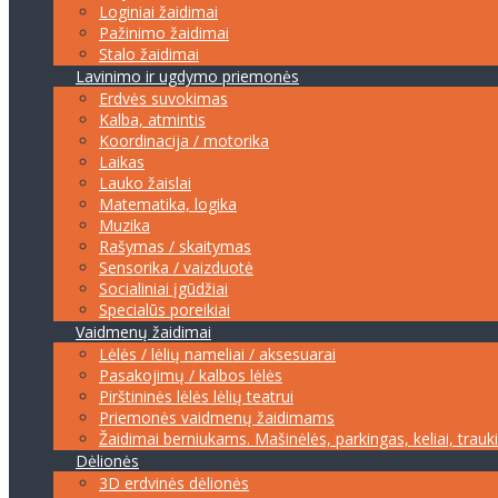
Loginiai žaidimai
Pažinimo žaidimai
Stalo žaidimai
Lavinimo ir ugdymo priemonės
Erdvės suvokimas
Kalba, atmintis
Koordinacija / motorika
Laikas
Lauko žaislai
Matematika, logika
Muzika
Rašymas / skaitymas
Sensorika / vaizduotė
Socialiniai įgūdžiai
Specialūs poreikiai
Vaidmenų žaidimai
Lėlės / lėlių nameliai / aksesuarai
Pasakojimų / kalbos lėlės
Pirštininės lėlės lėlių teatrui
Priemonės vaidmenų žaidimams
Žaidimai berniukams. Mašinėlės, parkingas, keliai, trauk
Dėlionės
3D erdvinės dėlionės