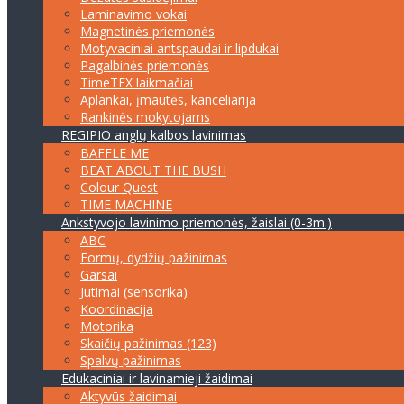
Laminavimo vokai
Magnetinės priemonės
Motyvaciniai antspaudai ir lipdukai
Pagalbinės priemonės
TimeTEX laikmačiai
Aplankai, įmautės, kanceliarija
Rankinės mokytojams
REGIPIO anglų kalbos lavinimas
BAFFLE ME
BEAT ABOUT THE BUSH
Colour Quest
TIME MACHINE
Ankstyvojo lavinimo priemonės, žaislai (0-3m.)
ABC
Formų, dydžių pažinimas
Garsai
Jutimai (sensorika)
Koordinacija
Motorika
Skaičių pažinimas (123)
Spalvų pažinimas
Edukaciniai ir lavinamieji žaidimai
Aktyvūs žaidimai