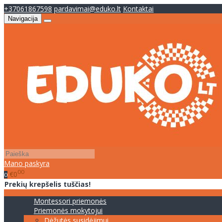
+37061867598
pardavimai@eduko.lt
Kontaktai
Navigacija
Mano paskyra
00
€0
0
Prekių krepšelis tuščias!
Montessori priemonės
Priemonės mokytojui
Dėžutės susidėjimui