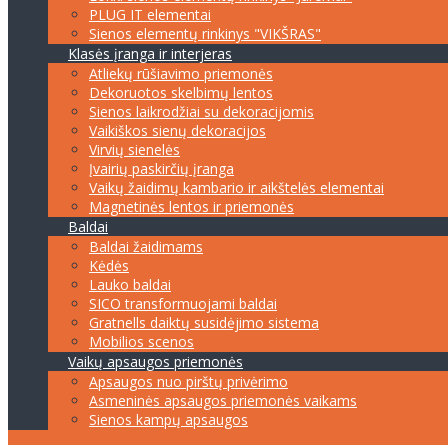
PLUG IT elementai
Sienos elementų rinkinys "VIKŠRAS"
Klasės įranga ir interjeras
Atliekų rūšiavimo priemonės
Dekoruotos skelbimų lentos
Sienos laikrodžiai su dekoracijomis
Vaikiškos sienų dekoracijos
Virvių sienelės
Įvairių paskirčių įranga
Vaikų žaidimų kambario ir aikštelės elementai
Magnetinės lentos ir priemonės
Baldai
Baldai žaidimams
Kėdės
Lauko baldai
SICO transformuojami baldai
Gratnells daiktų susidėjimo sistema
Mobilios scenos
Vaikų apsaugos priemonės
Apsaugos nuo pirštų privėrimo
Asmeninės apsaugos priemonės vaikams
Sienos kampų apsaugos