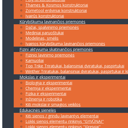
Thames & Kosmos konstruktoriai
Zometool erdviniai konstruktoriai
Įvairūs konstruktoriai
Kūrybiškumą lavinančios priemonės
Dažai, spalvinimo priemonės
Mediniai paruoštukai
Modelinas, smėlis
Įvairios kūrybiškumą lavinančios priemonės
Fizinį aktyvumą skatinančios priemonės
Fizinio lavinimo priemonės
Kamuoliai
Top Trike Triratukai, balansiniai dviratukai, paspirtukai
Winther Triratukai, balansiniai dviratukai, paspirtukai ir k
Mokslas ir eksperimentai
Biologija ir eksperimentai
Chemija ir eksperimentai
Fizika ir eksperimentai
Inžinerija ir robotika
Kiti mokslai ir smagios veiklos
Edukacinės sienelės
Kiti sienos / grindų lavinantys elementai
Lokki sienos elementų rinkinys "GYVŪNAI"
Lokki sienos elementų rinkinys "Jūreiviai"