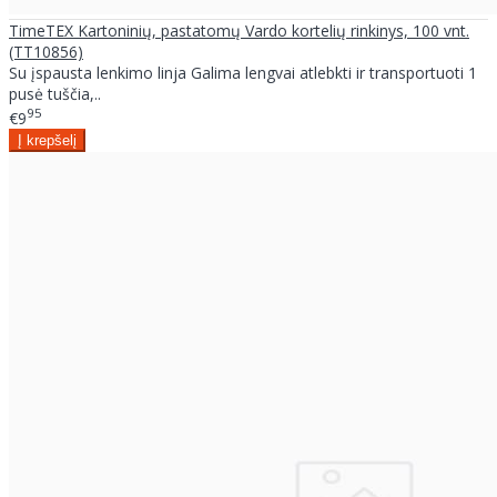
TimeTEX Kartoninių, pastatomų Vardo kortelių rinkinys, 100 vnt.
(TT10856)
Su įspausta lenkimo linja Galima lengvai atlebkti ir transportuoti 1
pusė tuščia,..
95
€9