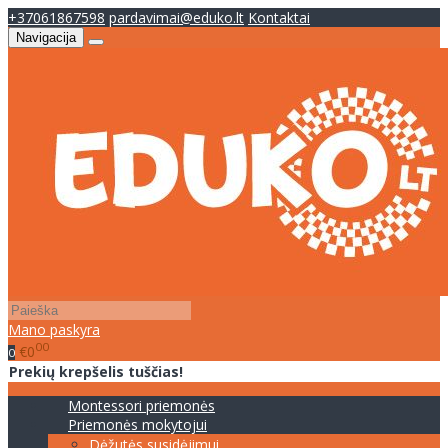
+37061867598
pardavimai@eduko.lt
Kontaktai
Navigacija
Mano paskyra
00
€0
0
Prekių krepšelis tuščias!
Montessori priemonės
Priemonės mokytojui
Dėžutės susidėjimui