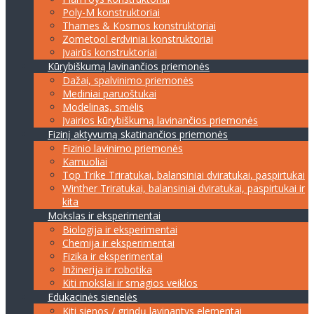
Poly-M konstruktoriai
Thames & Kosmos konstruktoriai
Zometool erdviniai konstruktoriai
Įvairūs konstruktoriai
Kūrybiškumą lavinančios priemonės
Dažai, spalvinimo priemonės
Mediniai paruoštukai
Modelinas, smėlis
Įvairios kūrybiškumą lavinančios priemonės
Fizinį aktyvumą skatinančios priemonės
Fizinio lavinimo priemonės
Kamuoliai
Top Trike Triratukai, balansiniai dviratukai, paspirtukai
Winther Triratukai, balansiniai dviratukai, paspirtukai ir
kita
Mokslas ir eksperimentai
Biologija ir eksperimentai
Chemija ir eksperimentai
Fizika ir eksperimentai
Inžinerija ir robotika
Kiti mokslai ir smagios veiklos
Edukacinės sienelės
Kiti sienos / grindų lavinantys elementai