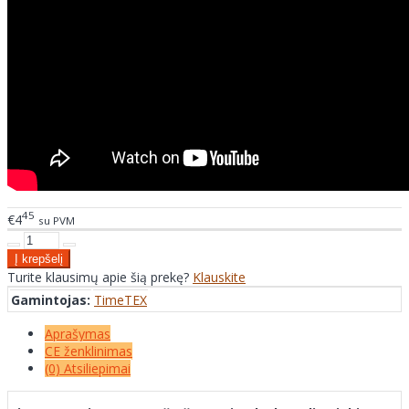
45
€4
su PVM
Turite klausimų apie šią prekę?
Klauskite
Gamintojas:
TimeTEX
Aprašymas
CE ženklinimas
(0) Atsiliepimai