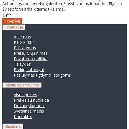
Ant prisegamų lentelių galėsite užrašyti vardus ir naudoti Elgesio
Šviesoforui arba kitiems tikslams..
45
€4
Informacija
Apie mus
Kaip Pirkti?
Pristatymas
Prekių Grąžinimas
Privatumo politika
Taisyklės
Prekių katalogai
Pasiūlymas ugdymo įstaigoms
Klientų aptarnavimas
Visos prekės
Prekės su nuolaida
Dovanų kuponai
Svetainės medis
Kontaktai
Klientams