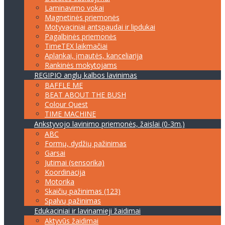
Laminavimo vokai
Magnetinės priemonės
Motyvaciniai antspaudai ir lipdukai
Pagalbinės priemonės
TimeTEX laikmačiai
Aplankai, įmautės, kanceliarija
Rankinės mokytojams
REGIPIO anglų kalbos lavinimas
BAFFLE ME
BEAT ABOUT THE BUSH
Colour Quest
TIME MACHINE
Ankstyvojo lavinimo priemonės, žaislai (0-3m.)
ABC
Formų, dydžių pažinimas
Garsai
Jutimai (sensorika)
Koordinacija
Motorika
Skaičių pažinimas (123)
Spalvų pažinimas
Edukaciniai ir lavinamieji žaidimai
Aktyvūs žaidimai