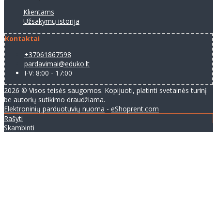
Klientams
Užsakymų istorija
Kontaktai
+37061867598
pardavimai@eduko.lt
I-V: 8:00 - 17:00
2026 © Visos teisės saugomos. Kopijuoti, platinti svetainės turinį
be autorių sutikimo draudžiama.
Elektroninių parduotuvių nuoma
-
eShoprent.com
Rašyti
Skambinti