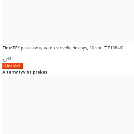
TimeTEX pastatomų Vardo stovelių rinkinys, 10 vnt. (TT10846)
..
95
€7
Alternatyvios prekės