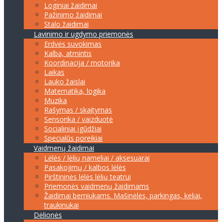
Loginiai žaidimai
Pažinimo žaidimai
Stalo žaidimai
Lavinimo ir ugdymo priemonės
Erdvės suvokimas
Kalba, atmintis
Koordinacija / motorika
Laikas
Lauko žaislai
Matematika, logika
Muzika
Rašymas / skaitymas
Sensorika / vaizduotė
Socialiniai įgūdžiai
Specialūs poreikiai
Vaidmenų žaidimai
Lėlės / lėlių nameliai / aksesuarai
Pasakojimų / kalbos lėlės
Pirštininės lėlės lėlių teatrui
Priemonės vaidmenų žaidimams
Žaidimai berniukams. Mašinėlės, parkingas, keliai,
traukinukai
Dėlionės