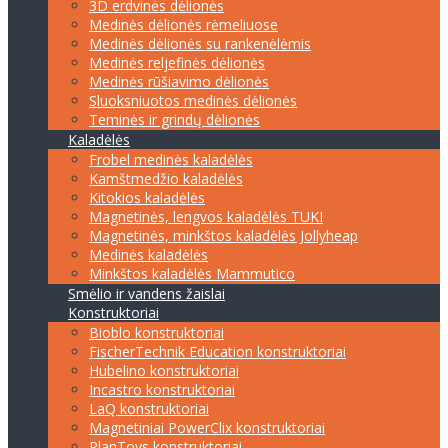
3D erdvinės dėlionės
Medinės dėlionės rėmeliuose
Medinės dėlionės su rankenėlėmis
Medinės reljefinės dėlionės
Medinės rūšiavimo dėlionės
Sluoksniuotos medinės dėlionės
Teminės ir grindų dėlionės
Kaladėlės
Frobel medinės kaladėlės
Kamštmedžio kaladėlės
Kitokios kaladėlės
Magnetinės, lengvos kaladėlės TUKI
Magnetinės, minkštos kaladėlės Jollyheap
Medinės kaladėlės
Minkštos kaladėlės Mammutico
Smėlio ir vandens žaislai
Konstruktoriai
Bioblo konstruktoriai
FischerTechnik Education konstruktoriai
Hubelino konstruktoriai
Incastro konstruktoriai
LaQ konstruktoriai
Magnetiniai PowerClix konstruktoriai
PlanToys konstruktoriai