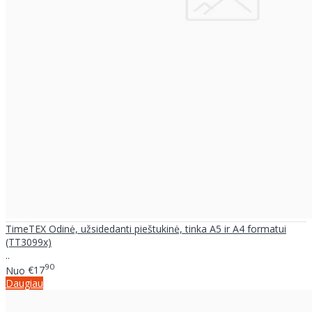
TimeTEX Odinė, užsidedanti pieštukinė, tinka A5 ir A4 formatui
(TT3099x)
..
90
Nuo
€17
Daugiau