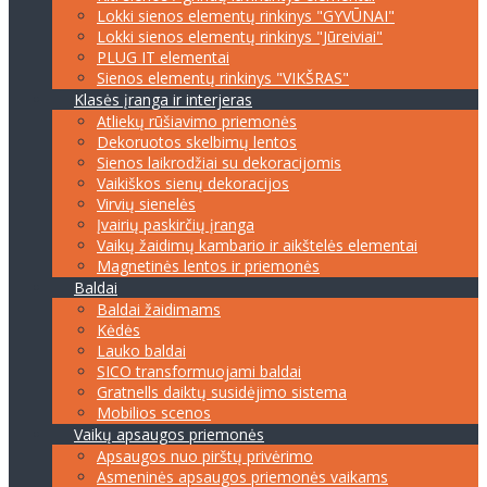
Lokki sienos elementų rinkinys "GYVŪNAI"
Lokki sienos elementų rinkinys "Jūreiviai"
PLUG IT elementai
Sienos elementų rinkinys "VIKŠRAS"
Klasės įranga ir interjeras
Atliekų rūšiavimo priemonės
Dekoruotos skelbimų lentos
Sienos laikrodžiai su dekoracijomis
Vaikiškos sienų dekoracijos
Virvių sienelės
Įvairių paskirčių įranga
Vaikų žaidimų kambario ir aikštelės elementai
Magnetinės lentos ir priemonės
Baldai
Baldai žaidimams
Kėdės
Lauko baldai
SICO transformuojami baldai
Gratnells daiktų susidėjimo sistema
Mobilios scenos
Vaikų apsaugos priemonės
Apsaugos nuo pirštų privėrimo
Asmeninės apsaugos priemonės vaikams