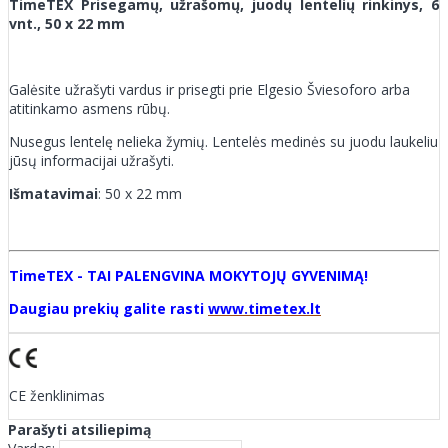
TimeTEX Prisegamų, užrašomų, juodų lentelių rinkinys, 6
vnt., 50 x 22 mm
Galėsite užrašyti vardus ir prisegti prie Elgesio Šviesoforo arba
atitinkamo asmens rūbų.
Nusegus lentelę nelieka žymių. Lentelės medinės su juodu laukeliu
jūsų informacijai užrašyti.
Išmatavimai
: 50 x 22 mm
TimeTEX - TAI PALENGVINA MOKYTOJŲ GYVENIMĄ!
Daugiau prekių galite rasti
www.timetex.lt
CE ženklinimas
Parašyti atsiliepimą