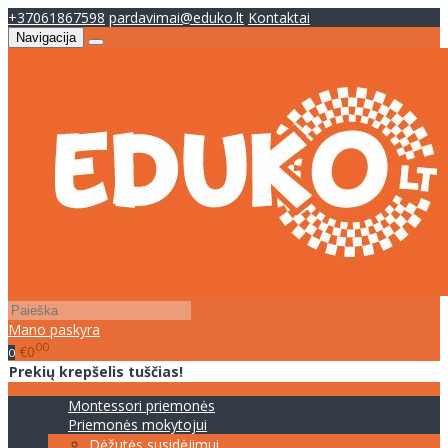
+37061867598
pardavimai@eduko.lt
Kontaktai
Navigacija
Mano paskyra
00
€0
0
Prekių krepšelis tuščias!
Montessori priemonės
Priemonės mokytojui
Dėžutės susidėjimui