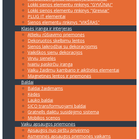
Lokki sienos elementų rinkinys "GYVŪNAI"
Lokki sienos elementų rinkinys "Jūreiviai"
PLUG IT elementai
Sienos elementų rinkinys "VIKŠRAS"
Klasės įranga ir interjeras
Atliekų rūšiavimo priemonės
Dekoruotos skelbimų lentos
Sienos laikrodžiai su dekoracijomis
Vaikiškos sienų dekoracijos
Virvių sienelės
Įvairių paskirčių įranga
Vaikų žaidimų kambario ir aikštelės elementai
Magnetinės lentos ir priemonės
Baldai
Baldai žaidimams
Kėdės
Lauko baldai
SICO transformuojami baldai
Gratnells daiktų susidėjimo sistema
Mobilios scenos
Vaikų apsaugos priemonės
Apsaugos nuo pirštų privėrimo
Asmeninės apsaugos priemonės vaikams