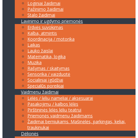
Loginiai žaidimai
Pažinimo žaidimai
Stalo žaidimai
Lavinimo ir ugdymo priemonės
Erdvės suvokimas
Kalba, atmintis
Koordinacija / motorika
Laikas
Lauko žaislai
Matematika, logika
Muzika
Rašymas / skaitymas
Sensorika / vaizduotė
Socialiniai įgūdžiai
Specialūs poreikiai
Vaidmenų žaidimai
Lėlės / lėlių nameliai / aksesuarai
Pasakojimų / kalbos lėlės
Pirštininės lėlės lėlių teatrui
Priemonės vaidmenų žaidimams
Žaidimai berniukams. Mašinėlės, parkingas, keliai,
traukinukai
Dėlionės