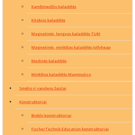
Kamštmedžio kaladėlės
Kitokios kaladėlės
Magnetinės, lengvos kaladėlės TUKI
Magnetinės, minkštos kaladėlės Jollyheap
Medinės kaladėlės
Minkštos kaladėlės Mammutico
Smėlio ir vandens žaislai
Konstruktoriai
Bioblo konstruktoriai
FischerTechnik Education konstruktoriai