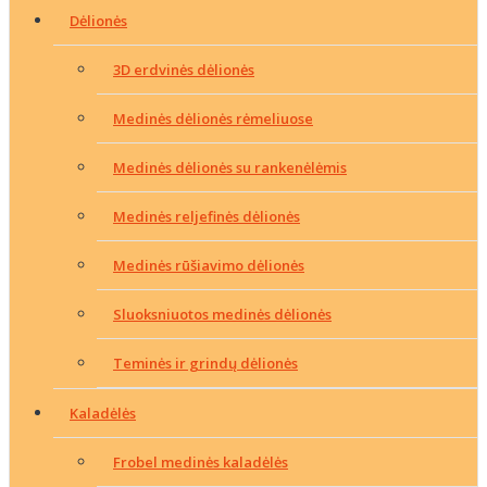
Dėlionės
3D erdvinės dėlionės
Medinės dėlionės rėmeliuose
Medinės dėlionės su rankenėlėmis
Medinės reljefinės dėlionės
Medinės rūšiavimo dėlionės
Sluoksniuotos medinės dėlionės
Teminės ir grindų dėlionės
Kaladėlės
Frobel medinės kaladėlės