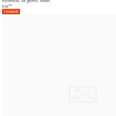
modelinas, be glitimo. Rinkin..
50
€36