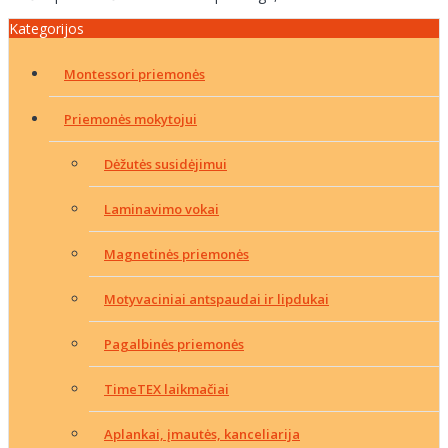
Kategorijos
Montessori priemonės
Priemonės mokytojui
Dėžutės susidėjimui
Laminavimo vokai
Magnetinės priemonės
Motyvaciniai antspaudai ir lipdukai
Pagalbinės priemonės
TimeTEX laikmačiai
Aplankai, įmautės, kanceliarija