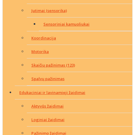
Jutimai (sensorika)
Sensoriniai kamuoliukai
Koordinacija
Motorika
Skaičių pažinimas (123)
Spalvų pažinimas
Edukaciniai ir lavinamieji žaidimai
Aktyvūs žaidimai
Loginiai žaidimai
Pažinimo žaidimai