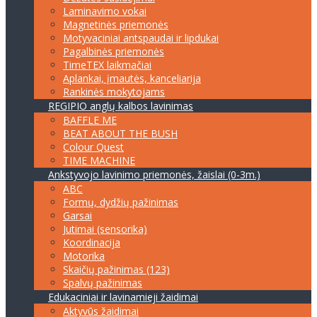
Laminavimo vokai
Magnetinės priemonės
Motyvaciniai antspaudai ir lipdukai
Pagalbinės priemonės
TimeTEX laikmačiai
Aplankai, įmautės, kanceliarija
Rankinės mokytojams
REGIPIO anglų kalbos lavinimas
BAFFLE ME
BEAT ABOUT THE BUSH
Colour Quest
TIME MACHINE
Ankstyvojo lavinimo priemonės, žaislai (0-3m.)
ABC
Formų, dydžių pažinimas
Garsai
Jutimai (sensorika)
Koordinacija
Motorika
Skaičių pažinimas (123)
Spalvų pažinimas
Edukaciniai ir lavinamieji žaidimai
Aktyvūs žaidimai