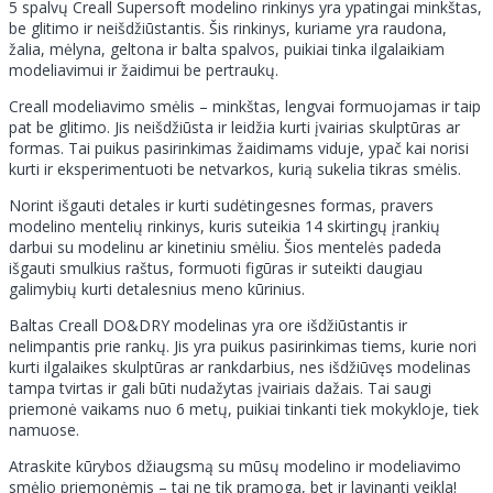
5 spalvų Creall Supersoft modelino rinkinys yra ypatingai minkštas,
be glitimo ir neišdžiūstantis. Šis rinkinys, kuriame yra raudona,
žalia, mėlyna, geltona ir balta spalvos, puikiai tinka ilgalaikiam
modeliavimui ir žaidimui be pertraukų.
Creall modeliavimo smėlis – minkštas, lengvai formuojamas ir taip
pat be glitimo. Jis neišdžiūsta ir leidžia kurti įvairias skulptūras ar
formas. Tai puikus pasirinkimas žaidimams viduje, ypač kai norisi
kurti ir eksperimentuoti be netvarkos, kurią sukelia tikras smėlis.
Norint išgauti detales ir kurti sudėtingesnes formas, pravers
modelino mentelių rinkinys, kuris suteikia 14 skirtingų įrankių
darbui su modelinu ar kinetiniu smėliu. Šios mentelės padeda
išgauti smulkius raštus, formuoti figūras ir suteikti daugiau
galimybių kurti detalesnius meno kūrinius.
Baltas Creall DO&DRY modelinas yra ore išdžiūstantis ir
nelimpantis prie rankų. Jis yra puikus pasirinkimas tiems, kurie nori
kurti ilgalaikes skulptūras ar rankdarbius, nes išdžiūvęs modelinas
tampa tvirtas ir gali būti nudažytas įvairiais dažais. Tai saugi
priemonė vaikams nuo 6 metų, puikiai tinkanti tiek mokykloje, tiek
namuose.
Atraskite kūrybos džiaugsmą su mūsų modelino ir modeliavimo
smėlio priemonėmis – tai ne tik pramoga, bet ir lavinanti veikla!