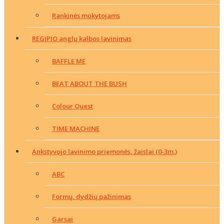
Rankinės mokytojams
REGIPIO anglų kalbos lavinimas
BAFFLE ME
BEAT ABOUT THE BUSH
Colour Quest
TIME MACHINE
Ankstyvojo lavinimo priemonės, žaislai (0-3m.)
ABC
Formų, dydžių pažinimas
Garsai