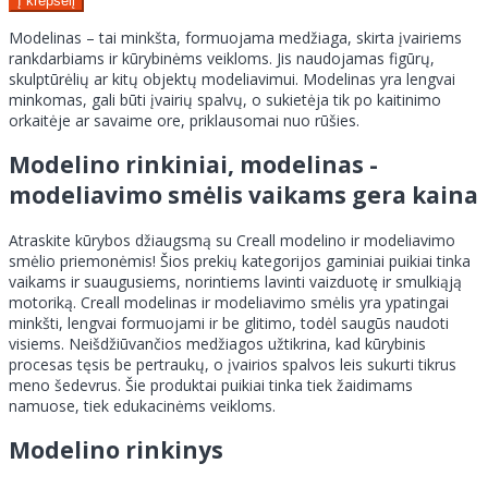
Modelinas – tai minkšta, formuojama medžiaga, skirta įvairiems
rankdarbiams ir kūrybinėms veikloms. Jis naudojamas figūrų,
skulptūrėlių ar kitų objektų modeliavimui. Modelinas yra lengvai
minkomas, gali būti įvairių spalvų, o sukietėja tik po kaitinimo
orkaitėje ar savaime ore, priklausomai nuo rūšies.
Modelino rinkiniai, modelinas -
modeliavimo smėlis vaikams gera kaina
Atraskite kūrybos džiaugsmą su Creall modelino ir modeliavimo
smėlio priemonėmis! Šios prekių kategorijos gaminiai puikiai tinka
vaikams ir suaugusiems, norintiems lavinti vaizduotę ir smulkiąją
motoriką. Creall modelinas ir modeliavimo smėlis yra ypatingai
minkšti, lengvai formuojami ir be glitimo, todėl saugūs naudoti
visiems. Neišdžiūvančios medžiagos užtikrina, kad kūrybinis
procesas tęsis be pertraukų, o įvairios spalvos leis sukurti tikrus
meno šedevrus. Šie produktai puikiai tinka tiek žaidimams
namuose, tiek edukacinėms veikloms.
Modelino rinkinys