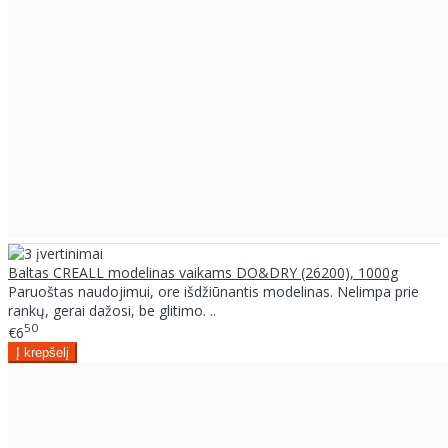
Baltas CREALL modelinas vaikams DO&DRY (26200), 1000g
Paruoštas naudojimui, ore išdžiūnantis modelinas. Nelimpa prie
rankų, gerai dažosi, be glitimo. ..
50
€6