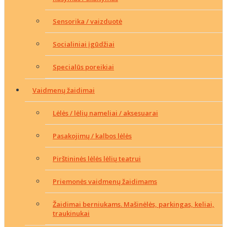
Sensorika / vaizduotė
Socialiniai įgūdžiai
Specialūs poreikiai
Vaidmenų žaidimai
Lėlės / lėlių nameliai / aksesuarai
Pasakojimų / kalbos lėlės
Pirštininės lėlės lėlių teatrui
Priemonės vaidmenų žaidimams
Žaidimai berniukams. Mašinėlės, parkingas, keliai,
traukinukai