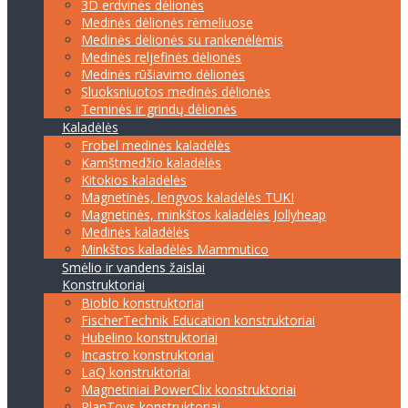
3D erdvinės dėlionės
Medinės dėlionės rėmeliuose
Medinės dėlionės su rankenėlėmis
Medinės reljefinės dėlionės
Medinės rūšiavimo dėlionės
Sluoksniuotos medinės dėlionės
Teminės ir grindų dėlionės
Kaladėlės
Frobel medinės kaladėlės
Kamštmedžio kaladėlės
Kitokios kaladėlės
Magnetinės, lengvos kaladėlės TUKI
Magnetinės, minkštos kaladėlės Jollyheap
Medinės kaladėlės
Minkštos kaladėlės Mammutico
Smėlio ir vandens žaislai
Konstruktoriai
Bioblo konstruktoriai
FischerTechnik Education konstruktoriai
Hubelino konstruktoriai
Incastro konstruktoriai
LaQ konstruktoriai
Magnetiniai PowerClix konstruktoriai
PlanToys konstruktoriai