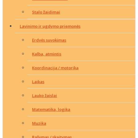
Stalo žaidimai
Lavinimo ir ugdymo priemonės
Erdvės suvokimas
Kalba, atmintis
Koordinacija / motorika
Laikas
Lauko žaislai
Matematika, logika
Muzika
Rašymas / skaitymas