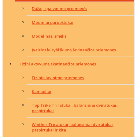
Dažai, spalvinimo priemonės
Mediniai paruoštukai
Modelinas, smėlis
Įvairios kūrybiškumą lavinančios priemonės
Fizinį aktyvumą skatinančios priemonės
Fizinio lavinimo priemonės
Kamuoliai
Top Trike Triratukai, balansiniai dviratukai,
paspirtukai
Winther Triratukai, balansiniai dviratukai,
paspirtukai ir kita