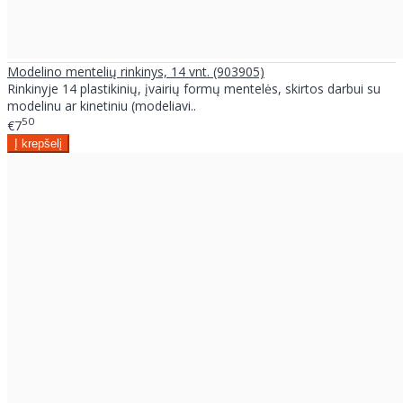
Modelino mentelių rinkinys, 14 vnt. (903905)
Rinkinyje 14 plastikinių, įvairių formų mentelės, skirtos darbui su
modelinu ar kinetiniu (modeliavi..
50
€7