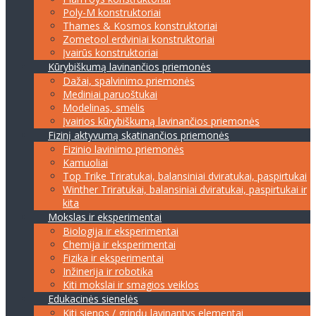
Poly-M konstruktoriai
Thames & Kosmos konstruktoriai
Zometool erdviniai konstruktoriai
Įvairūs konstruktoriai
Kūrybiškumą lavinančios priemonės
Dažai, spalvinimo priemonės
Mediniai paruoštukai
Modelinas, smėlis
Įvairios kūrybiškumą lavinančios priemonės
Fizinį aktyvumą skatinančios priemonės
Fizinio lavinimo priemonės
Kamuoliai
Top Trike Triratukai, balansiniai dviratukai, paspirtukai
Winther Triratukai, balansiniai dviratukai, paspirtukai ir
kita
Mokslas ir eksperimentai
Biologija ir eksperimentai
Chemija ir eksperimentai
Fizika ir eksperimentai
Inžinerija ir robotika
Kiti mokslai ir smagios veiklos
Edukacinės sienelės
Kiti sienos / grindų lavinantys elementai