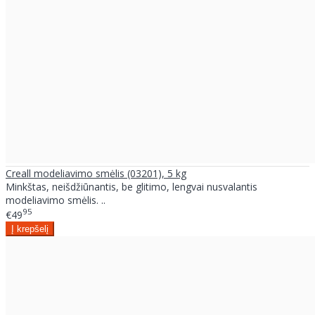
Creall modeliavimo smėlis (03201), 5 kg
Minkštas, neišdžiūnantis, be glitimo, lengvai nusvalantis
modeliavimo smėlis. ..
95
€49