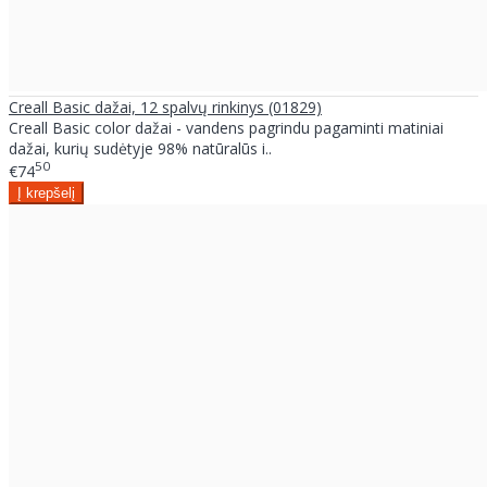
Creall Basic dažai, 12 spalvų rinkinys (01829)
Creall Basic color dažai - vandens pagrindu pagaminti matiniai
dažai, kurių sudėtyje 98% natūralūs i..
50
€74