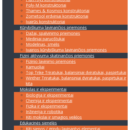
Poly-M konstruktoriai
Thames & Kosmos konstruktoriai
Zometool erdviniai konstruktoriai
Įvairūs konstruktoriai
Kūrybiškumą lavinančios priemonės
Dažai, spalvinimo priemonės
Mediniai paruoštukai
Modelinas, smėlis
Įvairios kūrybiškumą lavinančios priemonės
Fizinį aktyvumą skatinančios priemonės
Fizinio lavinimo priemonės
Kamuoliai
Top Trike Triratukai, balansiniai dviratukai, paspirtukai
Winther Triratukai, balansiniai dviratukai, paspirtukai ir
kita
Mokslas ir eksperimentai
Biologija ir eksperimentai
Chemija ir eksperimentai
Fizika ir eksperimentai
Inžinerija ir robotika
Kiti mokslai ir smagios veiklos
Edukacinės sienelės
Kiti sienos / grindų lavinantys elementai