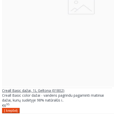
Creall Basic dažai, 1L Geltona (01802)
Creall Basic color dažai - vandens pagrindu pagaminti matiniai
dažai, kurių sudėtyje 98% natūralūs i..
95
€6