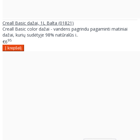
Creall Basic dažai, 1L Balta (01821)
Creall Basic color dažai - vandens pagrindu pagaminti matiniai
dažai, kurių sudėtyje 98% natūralūs i..
95
€6