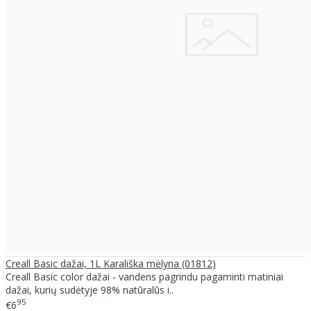
Creall Basic dažai, 1L Karališka mėlyna (01812)
Creall Basic color dažai - vandens pagrindu pagaminti matiniai
dažai, kurių sudėtyje 98% natūralūs i..
95
€6