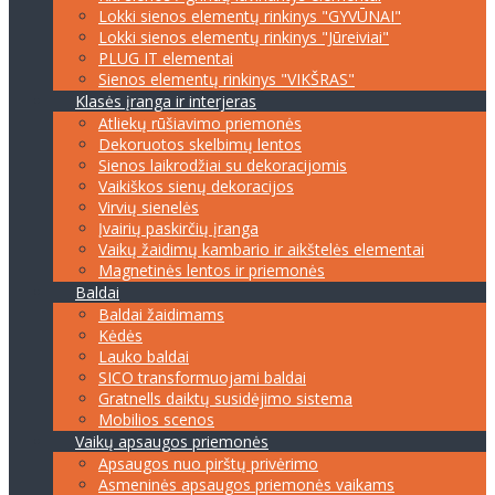
Lokki sienos elementų rinkinys "GYVŪNAI"
Lokki sienos elementų rinkinys "Jūreiviai"
PLUG IT elementai
Sienos elementų rinkinys "VIKŠRAS"
Klasės įranga ir interjeras
Atliekų rūšiavimo priemonės
Dekoruotos skelbimų lentos
Sienos laikrodžiai su dekoracijomis
Vaikiškos sienų dekoracijos
Virvių sienelės
Įvairių paskirčių įranga
Vaikų žaidimų kambario ir aikštelės elementai
Magnetinės lentos ir priemonės
Baldai
Baldai žaidimams
Kėdės
Lauko baldai
SICO transformuojami baldai
Gratnells daiktų susidėjimo sistema
Mobilios scenos
Vaikų apsaugos priemonės
Apsaugos nuo pirštų privėrimo
Asmeninės apsaugos priemonės vaikams