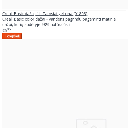
Creall Basic dažai, 1L Tamsiai geltona (01803)
Creall Basic color dažai - vandens pagrindu pagaminti matiniai
dažai, kurių sudėtyje 98% natūralūs i..
95
€6