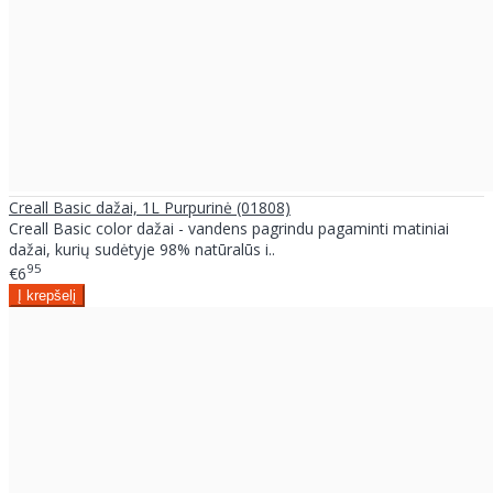
Creall Basic dažai, 1L Purpurinė (01808)
Creall Basic color dažai - vandens pagrindu pagaminti matiniai
dažai, kurių sudėtyje 98% natūralūs i..
95
€6