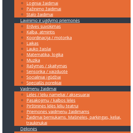
Loginiai žaidimai
Pažinimo žaidimai
Stalo žaidimai
Lavinimo ir ugdymo priemonės
Erdvės suvokimas
Kalba, atmintis
Koordinacija / motorika
Laikas
Lauko žaislai
Matematika, logika
Muzika
Rašymas / skaitymas
Sensorika / vaizduotė
Socialiniai įgūdžiai
Specialūs poreikiai
Vaidmenų žaidimai
Lėlės / lėlių nameliai / aksesuarai
Pasakojimų / kalbos lėlės
Pirštininės lėlės lėlių teatrui
Priemonės vaidmenų žaidimams
Žaidimai berniukams. Mašinėlės, parkingas, keliai,
traukinukai
Dėlionės