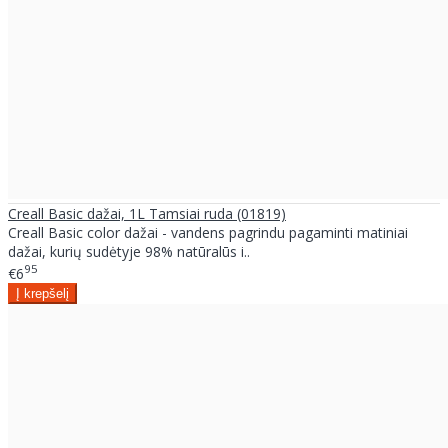
Creall Basic dažai, 1L Tamsiai ruda (01819)
Creall Basic color dažai - vandens pagrindu pagaminti matiniai
dažai, kurių sudėtyje 98% natūralūs i..
95
€6