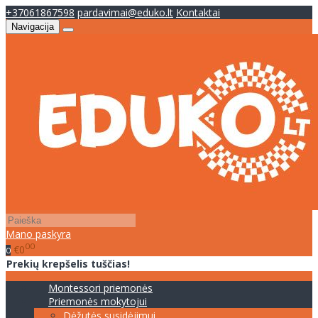
+37061867598
pardavimai@eduko.lt
Kontaktai
Navigacija
Mano paskyra
00
€0
0
Prekių krepšelis tuščias!
Montessori priemonės
Priemonės mokytojui
Dėžutės susidėjimui