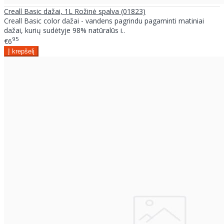
Creall Basic dažai, 1L Rožinė spalva (01823)
Creall Basic color dažai - vandens pagrindu pagaminti matiniai
dažai, kurių sudėtyje 98% natūralūs i..
95
€6