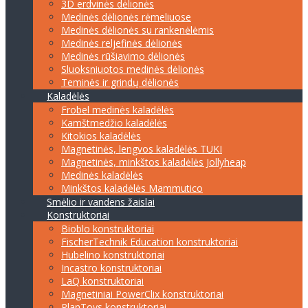
3D erdvinės dėlionės
Medinės dėlionės rėmeliuose
Medinės dėlionės su rankenėlėmis
Medinės reljefinės dėlionės
Medinės rūšiavimo dėlionės
Sluoksniuotos medinės dėlionės
Teminės ir grindų dėlionės
Kaladėlės
Frobel medinės kaladėlės
Kamštmedžio kaladėlės
Kitokios kaladėlės
Magnetinės, lengvos kaladėlės TUKI
Magnetinės, minkštos kaladėlės Jollyheap
Medinės kaladėlės
Minkštos kaladėlės Mammutico
Smėlio ir vandens žaislai
Konstruktoriai
Bioblo konstruktoriai
FischerTechnik Education konstruktoriai
Hubelino konstruktoriai
Incastro konstruktoriai
LaQ konstruktoriai
Magnetiniai PowerClix konstruktoriai
PlanToys konstruktoriai