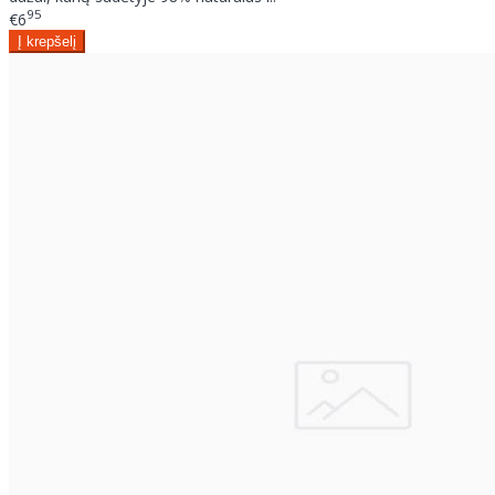
95
€6