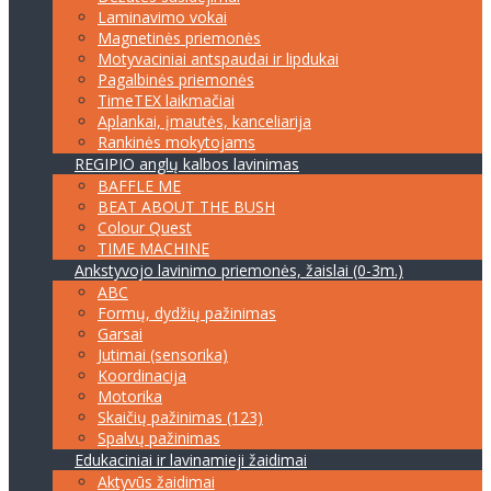
Laminavimo vokai
Magnetinės priemonės
Motyvaciniai antspaudai ir lipdukai
Pagalbinės priemonės
TimeTEX laikmačiai
Aplankai, įmautės, kanceliarija
Rankinės mokytojams
REGIPIO anglų kalbos lavinimas
BAFFLE ME
BEAT ABOUT THE BUSH
Colour Quest
TIME MACHINE
Ankstyvojo lavinimo priemonės, žaislai (0-3m.)
ABC
Formų, dydžių pažinimas
Garsai
Jutimai (sensorika)
Koordinacija
Motorika
Skaičių pažinimas (123)
Spalvų pažinimas
Edukaciniai ir lavinamieji žaidimai
Aktyvūs žaidimai