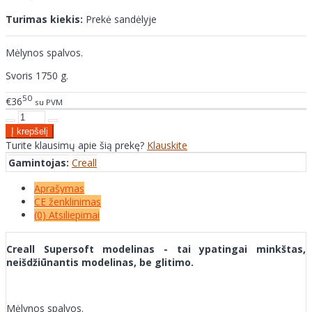
Turimas kiekis:
Prekė sandėlyje
Mėlynos spalvos.
Svoris 1750 g.
50
€36
su PVM
Turite klausimų apie šią prekę?
Klauskite
Gamintojas:
Creall
Aprašymas
CE ženklinimas
(0) Atsiliepimai
Creall Supersoft modelinas - tai ypatingai minkštas,
neišdžiūnantis modelinas, be glitimo.
Mėlynos spalvos.