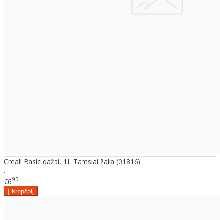
Creall Basic dažai, 1L Tamsiai žalia (01816)
..
95
€6