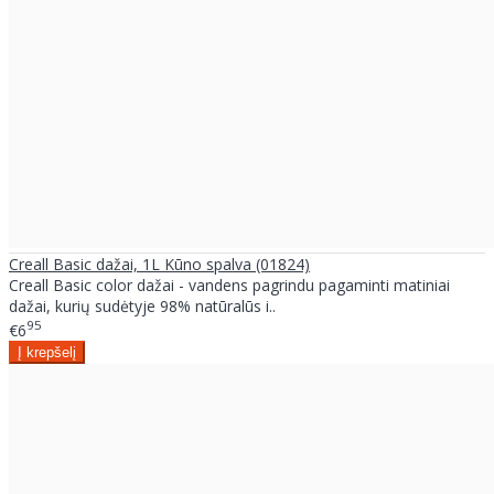
Creall Basic dažai, 1L Kūno spalva (01824)
Creall Basic color dažai - vandens pagrindu pagaminti matiniai
dažai, kurių sudėtyje 98% natūralūs i..
95
€6