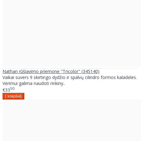
Nathan rūšiavimo priemonė "Tricolor" (345140)
Vaikai suvers 9 skirtingo dydžio ir spalvų cilindro formos kaladėles.
Vėrimui galima naudoti rinkiny..
50
€33