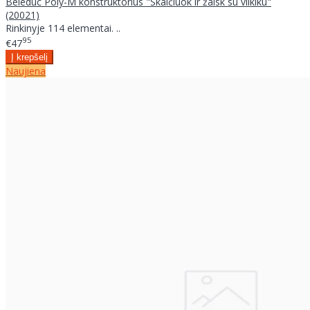
Beleduc Poly-M konstruktorius "Skaičiuok ir žaisk su vilkiku"
(20021)
Rinkinyje 114 elementai. ..
95
€47
Naujiena