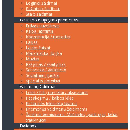
Loginiai žaidimai
Pažinimo žaidimai
Stalo žaidimai
Lavinimo ir ugdymo priemonės
Erdvės suvokimas
Kalba, atmintis
Koordinacija / motorika
Laikas
Lauko žaislai
Matematika, logika
Muzika
Rašymas / skaitymas
Sensorika / vaizduotė
Socialiniai įgūdžiai
Specialūs poreikiai
Vaidmenų žaidimai
Lėlės / lėlių nameliai / aksesuarai
Pasakojimų / kalbos lėlės
Pirštininės lėlės lėlių teatrui
Priemonės vaidmenų žaidimams
Žaidimai berniukams. Mašinėlės, parkingas, keliai,
traukinukai
Dėlionės