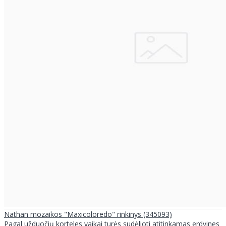
Nathan mozaikos "Maxicoloredo" rinkinys (345093)
Pagal užduočių korteles vaikai turės sudėlioti atitinkamas erdvines