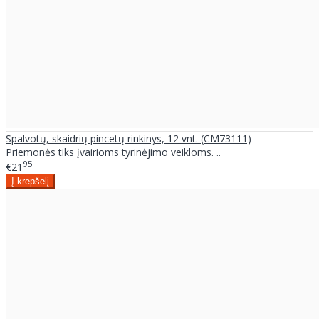
Spalvotų, skaidrių pincetų rinkinys, 12 vnt. (CM73111)
Priemonės tiks įvairioms tyrinėjimo veikloms. ..
95
€21