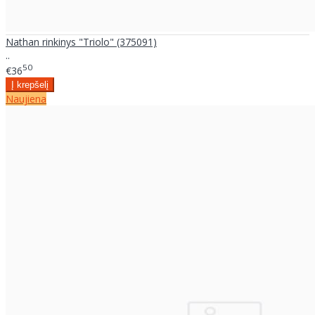
Nathan rinkinys "Triolo" (375091)
..
50
€36
Naujiena