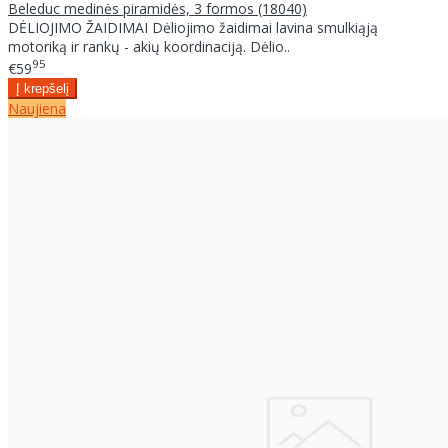
Beleduc medinės piramidės, 3 formos (18040)
DĖLIOJIMO ŽAIDIMAI Dėliojimo žaidimai lavina smulkiąją
motoriką ir rankų - akių koordinaciją. Dėlio..
95
€59
Naujiena