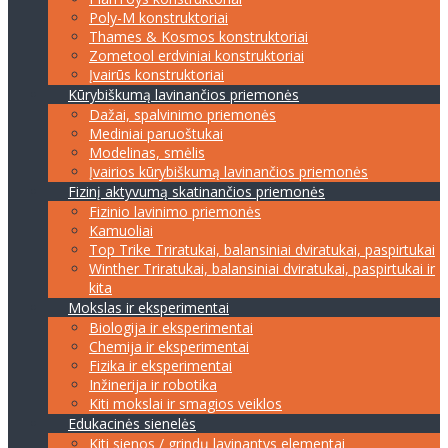
Poly-M konstruktoriai
Thames & Kosmos konstruktoriai
Zometool erdviniai konstruktoriai
Įvairūs konstruktoriai
Kūrybiškumą lavinančios priemonės
Dažai, spalvinimo priemonės
Mediniai paruoštukai
Modelinas, smėlis
Įvairios kūrybiškumą lavinančios priemonės
Fizinį aktyvumą skatinančios priemonės
Fizinio lavinimo priemonės
Kamuoliai
Top Trike Triratukai, balansiniai dviratukai, paspirtukai
Winther Triratukai, balansiniai dviratukai, paspirtukai ir
kita
Mokslas ir eksperimentai
Biologija ir eksperimentai
Chemija ir eksperimentai
Fizika ir eksperimentai
Inžinerija ir robotika
Kiti mokslai ir smagios veiklos
Edukacinės sienelės
Kiti sienos / grindų lavinantys elementai