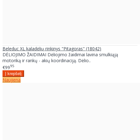
Beleduc XL kaladėlių rinkinys "Pitagoras" (18042)
DĖLIOJIMO ŽAIDIMAI Dėliojimo žaidimai lavina smulkiąją
motoriką ir rankų - akių koordinaciją. Dėlio..
95
€99
Naujiena