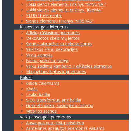
Lokki sienos elementų rinkinys "GYVŪNAI"
Lokki sienos elementų rinkinys "Jūreiviai"
PLUG IT elementai
Sienos elementų rinkinys "VIKŠRAS"
Klasės įranga ir interjeras
Atliekų rūšiavimo priemonės
Dekoruotos skelbimų lentos
Sienos laikrodžiai su dekoracijomis
Vaikiškos sienų dekoracijos
Virvių sienelės
Įvairių paskirčių įranga
Vaikų žaidimų kambario ir aikštelės elementai
Magnetinės lentos ir priemonės
Baldai
Baldai žaidimams
Kėdės
Lauko baldai
SICO transformuojami baldai
Gratnells daiktų susidėjimo sistema
Mobilios scenos
Vaikų apsaugos priemonės
Apsaugos nuo pirštų privėrimo
Asmeninės apsaugos priemonės vaikams