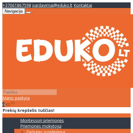
+37061867598
pardavimai@eduko.lt
Kontaktai
Navigacija
Mano paskyra
00
€0
0
Prekių krepšelis tuščias!
Montessori priemonės
Priemonės mokytojui
Dėžutės susidėjimui