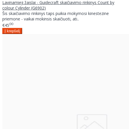
Lavinamieji žaislai - Guidecraft skaičiavimo rinkinys Count by
colour Cylinder (G6902)
Šis skaičiavimo rinkinys taps puikia mokymosi kinestezine
priemone - vaikai mokinsis skaičiuoti, ati..
00
€45