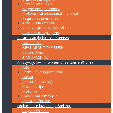
Laminavimo vokai
Magnetinės priemonės
Motyvaciniai antspaudai ir lipdukai
Pagalbinės priemonės
TimeTEX laikmačiai
Aplankai, įmautės, kanceliarija
Rankinės mokytojams
REGIPIO anglų kalbos lavinimas
BAFFLE ME
BEAT ABOUT THE BUSH
Colour Quest
TIME MACHINE
Ankstyvojo lavinimo priemonės, žaislai (0-3m.)
ABC
Formų, dydžių pažinimas
Garsai
Jutimai (sensorika)
Koordinacija
Motorika
Skaičių pažinimas (123)
Spalvų pažinimas
Edukaciniai ir lavinamieji žaidimai
Aktyvūs žaidimai