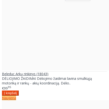
Beleduc Arkų rinkinys (18043)
DĖLIOJIMO ŽAIDIMAI Dėliojimo žaidimai lavina smulkiąją
motoriką ir rankų - akių koordinaciją. Dėlio..
95
€99
Naujiena