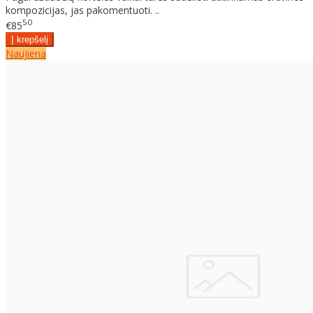
kompozicijas, jas pakomentuoti. ..
50
€85
Naujiena