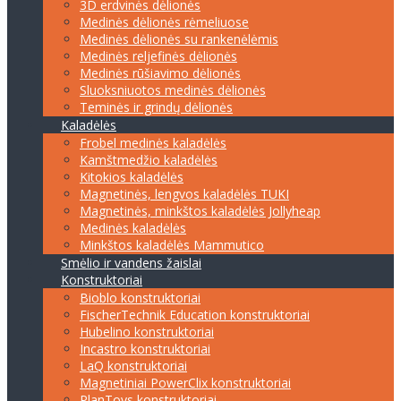
3D erdvinės dėlionės
Medinės dėlionės rėmeliuose
Medinės dėlionės su rankenėlėmis
Medinės reljefinės dėlionės
Medinės rūšiavimo dėlionės
Sluoksniuotos medinės dėlionės
Teminės ir grindų dėlionės
Kaladėlės
Frobel medinės kaladėlės
Kamštmedžio kaladėlės
Kitokios kaladėlės
Magnetinės, lengvos kaladėlės TUKI
Magnetinės, minkštos kaladėlės Jollyheap
Medinės kaladėlės
Minkštos kaladėlės Mammutico
Smėlio ir vandens žaislai
Konstruktoriai
Bioblo konstruktoriai
FischerTechnik Education konstruktoriai
Hubelino konstruktoriai
Incastro konstruktoriai
LaQ konstruktoriai
Magnetiniai PowerClix konstruktoriai
PlanToys konstruktoriai