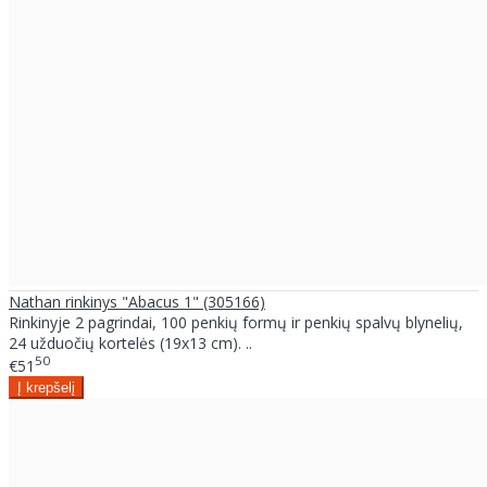
Nathan rinkinys "Abacus 1" (305166)
Rinkinyje 2 pagrindai, 100 penkių formų ir penkių spalvų blynelių,
24 užduočių kortelės (19x13 cm). ..
50
€51