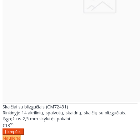
Skaičiai su blizgučiais (CM72431)
Rinkinyje 14 akrilinių, spalvotų, skaidrių, skaičių su blizgučiais.
Išgręžtos 2,5 mm skylutės pakabi..
95
€13
Naujiena