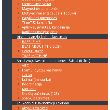
Laminavimo vokai
Magnetinės priemonės
Motyvaciniai antspaudai ir lipdukai
Pagalbinės priemonės
TimeTEX laikmačiai
Aplankai, įmautės, kanceliarija
Rankinės mokytojams
REGIPIO anglų kalbos lavinimas
BAFFLE ME
BEAT ABOUT THE BUSH
Colour Quest
TIME MACHINE
Ankstyvojo lavinimo priemonės, žaislai (0-3m.)
ABC
Formų, dydžių pažinimas
Garsai
Jutimai (sensorika)
Koordinacija
Motorika
Skaičių pažinimas (123)
Spalvų pažinimas
Edukaciniai ir lavinamieji žaidimai
Aktyvūs žaidimai