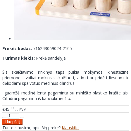
Prekės kodas:
716243069024-2105
Turimas kiekis:
Prekė sandėlyje
Šis skaičiavimo rinkinys taps puikia mokymosi kinestezine
priemone - vaikai mokinsis skaičiuoti, atimti ar pridėti liesdami ir
dėliodami spalvotus medinius cilindrus.
Ilgaamžė medinė lenta pagaminta su minkšto plastiko krašteliais.
Cilindrai pagaminti iš kaučiukmedžio.
00
€45
su PVM
Turite klausimų apie šią prekę?
Klauskite