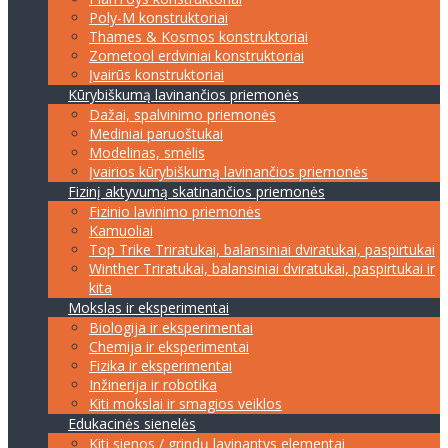
Poly-M konstruktoriai
Thames & Kosmos konstruktoriai
Zometool erdviniai konstruktoriai
Įvairūs konstruktoriai
Kūrybiškumą lavinančios priemonės
Dažai, spalvinimo priemonės
Mediniai paruoštukai
Modelinas, smėlis
Įvairios kūrybiškumą lavinančios priemonės
Fizinį aktyvumą skatinančios priemonės
Fizinio lavinimo priemonės
Kamuoliai
Top Trike Triratukai, balansiniai dviratukai, paspirtukai
Winther Triratukai, balansiniai dviratukai, paspirtukai ir
kita
Mokslas ir eksperimentai
Biologija ir eksperimentai
Chemija ir eksperimentai
Fizika ir eksperimentai
Inžinerija ir robotika
Kiti mokslai ir smagios veiklos
Edukacinės sienelės
Kiti sienos / grindų lavinantys elementai