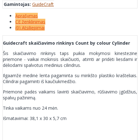
Gamintojas:
GuideCraft
Aprašymas
CE ženklinimas
(0) Atsiliepimai
Guidecraft skaičiavimo rinkinys Count by colour Cylinder
Šis skaičiavimo rinkinys taps puikia mokymosi kinestezine
priemone - vaikai mokinsis skaičiuoti, atimti ar pridėti liesdami ir
dėliodami spalvotus medinius cilindrus.
Ilgaamžė medinė lenta pagaminta su minkšto plastiko krašteliais.
Cilindrai pagaminti iš kaučiukmedžio.
Priemonė padės vaikams lavinti skaičiavimo, rūšiavimo įgūdžius,
spalvų pažinimą.
Tinka vaikams nuo 24 mėn.
Išmatavimai: 38,1 x 30 x 5,7 cm