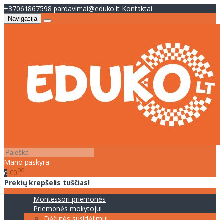
+37061867598
pardavimai@eduko.lt
Kontaktai
Navigacija
Mano paskyra
00
€0
0
Prekių krepšelis tuščias!
Montessori priemonės
Priemonės mokytojui
Dėžutės susidėjimui