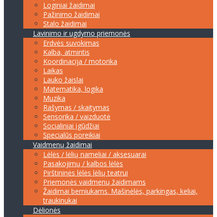
Loginiai žaidimai
Pažinimo žaidimai
Stalo žaidimai
Lavinimo ir ugdymo priemonės
Erdvės suvokimas
Kalba, atmintis
Koordinacija / motorika
Laikas
Lauko žaislai
Matematika, logika
Muzika
Rašymas / skaitymas
Sensorika / vaizduotė
Socialiniai įgūdžiai
Specialūs poreikiai
Vaidmenų žaidimai
Lėlės / lėlių nameliai / aksesuarai
Pasakojimų / kalbos lėlės
Pirštininės lėlės lėlių teatrui
Priemonės vaidmenų žaidimams
Žaidimai berniukams. Mašinėlės, parkingas, keliai,
traukinukai
Dėlionės