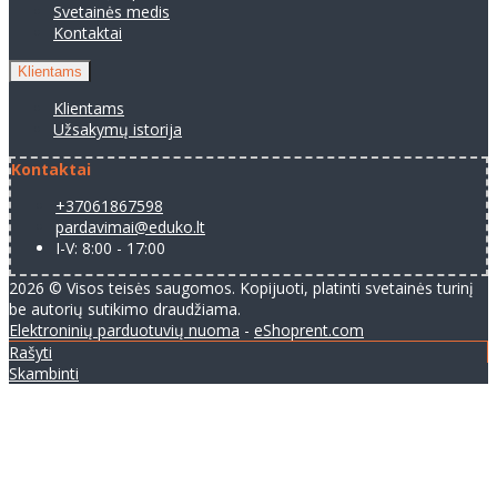
Svetainės medis
Kontaktai
Klientams
Klientams
Užsakymų istorija
Kontaktai
+37061867598
pardavimai@eduko.lt
I-V: 8:00 - 17:00
2026 © Visos teisės saugomos. Kopijuoti, platinti svetainės turinį
be autorių sutikimo draudžiama.
Elektroninių parduotuvių nuoma
-
eShoprent.com
Rašyti
Skambinti