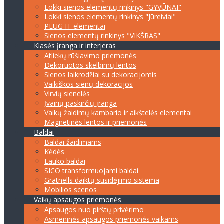
Lokki sienos elementų rinkinys "GYVŪNAI"
Lokki sienos elementų rinkinys "Jūreiviai"
PLUG IT elementai
Sienos elementų rinkinys "VIKŠRAS"
Klasės įranga ir interjeras
Atliekų rūšiavimo priemonės
Dekoruotos skelbimų lentos
Sienos laikrodžiai su dekoracijomis
Vaikiškos sienų dekoracijos
Virvių sienelės
Įvairių paskirčių įranga
Vaikų žaidimų kambario ir aikštelės elementai
Magnetinės lentos ir priemonės
Baldai
Baldai žaidimams
Kėdės
Lauko baldai
SICO transformuojami baldai
Gratnells daiktų susidėjimo sistema
Mobilios scenos
Vaikų apsaugos priemonės
Apsaugos nuo pirštų privėrimo
Asmeninės apsaugos priemonės vaikams