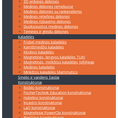
3D erdvinės dėlionės
Medinės dėlionės rėmeliuose
Medinės dėlionės su rankenėlėmis
Medinės reljefinės dėlionės
Medinės rūšiavimo dėlionės
Sluoksniuotos medinės dėlionės
Teminės ir grindų dėlionės
Kaladėlės
Frobel medinės kaladėlės
Kamštmedžio kaladėlės
Kitokios kaladėlės
Magnetinės, lengvos kaladėlės TUKI
Magnetinės, minkštos kaladėlės Jollyheap
Medinės kaladėlės
Minkštos kaladėlės Mammutico
Smėlio ir vandens žaislai
Konstruktoriai
Bioblo konstruktoriai
FischerTechnik Education konstruktoriai
Hubelino konstruktoriai
Incastro konstruktoriai
LaQ konstruktoriai
Magnetiniai PowerClix konstruktoriai
PlanToys konstruktoriai