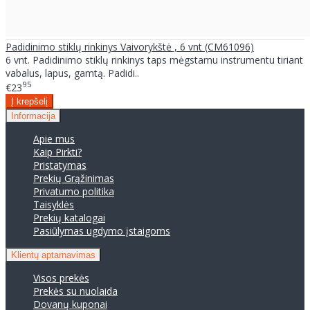
Padidinimo stiklų rinkinys Vaivorykštė , 6 vnt (CM61096)
6 vnt. Padidinimo stiklų rinkinys taps mėgstamu instrumentu tiriant
vabalus, lapus, gamtą. Padidi..
95
€23
Informacija
Apie mus
Kaip Pirkti?
Pristatymas
Prekių Grąžinimas
Privatumo politika
Taisyklės
Prekių katalogai
Pasiūlymas ugdymo įstaigoms
Klientų aptarnavimas
Visos prekės
Prekės su nuolaida
Dovanų kuponai