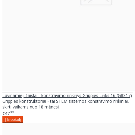
Lavinamieji žaislai - konstravimo rinkinys Grippies Links 16 (G8317)
Grippies konstruktoriai - tai STEM sistemos konstravimo rinkiniai,
skirti vaikams nuo 18 mėnesi..
00
€47