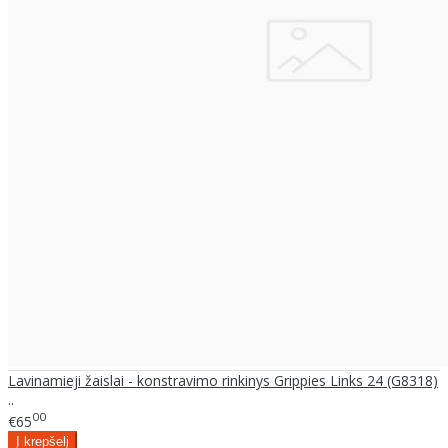
Lavinamieji žaislai - konstravimo rinkinys Grippies Links 24 (G8318)
..
00
€65