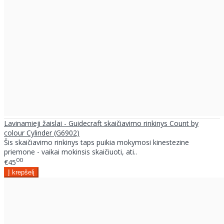
Lavinamieji žaislai - Guidecraft skaičiavimo rinkinys Count by
colour Cylinder (G6902)
Šis skaičiavimo rinkinys taps puikia mokymosi kinestezine
priemone - vaikai mokinsis skaičiuoti, ati..
00
€45