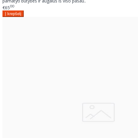
pamatyti būtybes ir augalus iš viso pasau..
00
€65