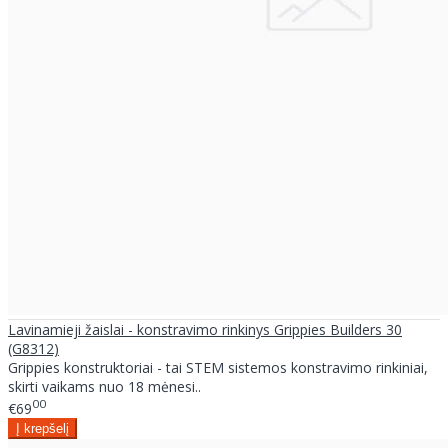
Lavinamieji žaislai - konstravimo rinkinys Grippies Builders 30
(G8312)
Grippies konstruktoriai - tai STEM sistemos konstravimo rinkiniai,
skirti vaikams nuo 18 mėnesi..
00
€69