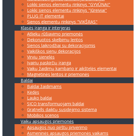
Lokki sienos elementų rinkinys "GYVŪNAI"
Lokki sienos elementų rinkinys "Jūreiviai"
PLUG IT elementai
Sienos elementų rinkinys "VIKŠRAS"
Klasės įranga ir interjeras
Atliekų rūšiavimo priemonės
Dekoruotos skelbimų lentos
Sienos laikrodžiai su dekoracijomis
Vaikiškos sienų dekoracijos
Virvių sienelės
Įvairių paskirčių įranga
Vaikų žaidimų kambario ir aikštelės elementai
Magnetinės lentos ir priemonės
Baldai
Baldai žaidimams
Kėdės
Lauko baldai
SICO transformuojami baldai
Gratnells daiktų susidėjimo sistema
Mobilios scenos
Vaikų apsaugos priemonės
Apsaugos nuo pirštų privėrimo
Asmeninės apsaugos priemonės vaikams