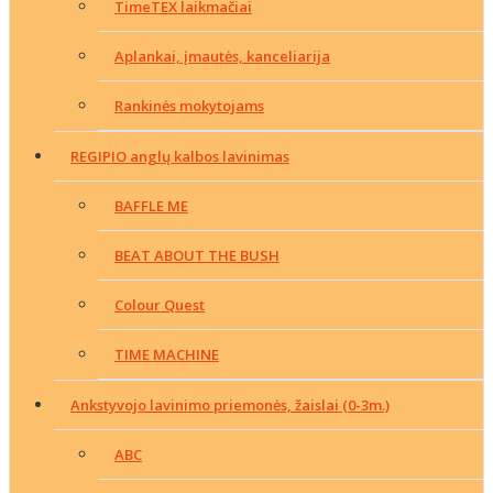
TimeTEX laikmačiai
Aplankai, įmautės, kanceliarija
Rankinės mokytojams
REGIPIO anglų kalbos lavinimas
BAFFLE ME
BEAT ABOUT THE BUSH
Colour Quest
TIME MACHINE
Ankstyvojo lavinimo priemonės, žaislai (0-3m.)
ABC