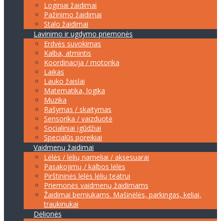
Loginiai žaidimai
Pažinimo žaidimai
Stalo žaidimai
Lavinimo ir ugdymo priemonės
Erdvės suvokimas
Kalba, atmintis
Koordinacija / motorika
Laikas
Lauko žaislai
Matematika, logika
Muzika
Rašymas / skaitymas
Sensorika / vaizduotė
Socialiniai įgūdžiai
Specialūs poreikiai
Vaidmenų žaidimai
Lėlės / lėlių nameliai / aksesuarai
Pasakojimų / kalbos lėlės
Pirštininės lėlės lėlių teatrui
Priemonės vaidmenų žaidimams
Žaidimai berniukams. Mašinėlės, parkingas, keliai,
traukinukai
Dėlionės