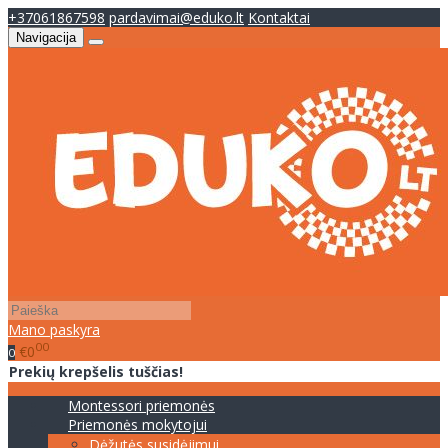
+37061867598
pardavimai@eduko.lt
Kontaktai
Navigacija
Mano paskyra
00
€0
0
Prekių krepšelis tuščias!
Montessori priemonės
Priemonės mokytojui
Dėžutės susidėjimui