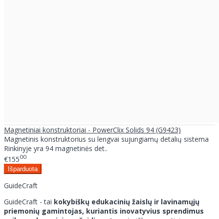
Magnetiniai konstruktoriai - PowerClix Solids 94 (G9423)
Magnetinis konstruktorius su lengvai sujungiamų detalių sistema
Rinkinyje yra 94 magnetinės det..
00
€155
GuideCraft
GuideCraft - tai
kokybiškų edukacinių žaislų ir lavinamųjų
priemonių gamintojas, kuriantis inovatyvius sprendimus