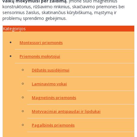
vaikų mokymuisi per žaidimą.
Įmonė siūlo magnetinius
konstruktorius, rūšiavimo rinkinius, skaičiavimo priemones bei
sensorinius žaislus, skatinančius kūrybiškumą, mąstymą ir
problemų sprendimo gebėjimus.
Kategorijos
Montessori priemonės
Priemonės mokytojui
Dėžutės susidėjimui
Laminavimo vokai
Magnetinės priemonės
Motyvaciniai antspaudai ir lipdukai
Pagalbinės priemonės