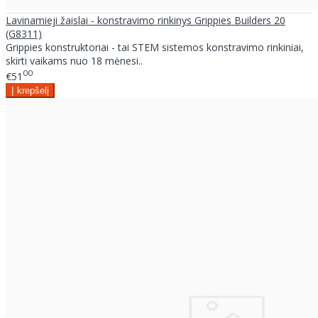
Lavinamieji žaislai - konstravimo rinkinys Grippies Builders 20
(G8311)
Grippies konstruktoriai - tai STEM sistemos konstravimo rinkiniai,
skirti vaikams nuo 18 mėnesi..
00
€51