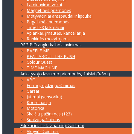
Laminavimo vokai
Magnetinės priemonės
Motyvaciniai antspaudai ir lipdukai
Pagalbinės priemonės
TimeTEX laikmačiai
Aplankai, įmautės, kanceliarija
Rankinės mokytojams
REGIPIO anglų kalbos lavinimas
BAFFLE ME
BEAT ABOUT THE BUSH
Colour Quest
TIME MACHINE
Ankstyvojo lavinimo priemonės, žaislai (0-3m.)
ABC
Formų, dydžių pažinimas
Garsai
Jutimai (sensorika)
Koordinacija
Motorika
Skaičių pažinimas (123)
Spalvų pažinimas
Edukaciniai ir lavinamieji žaidimai
Aktyvūs žaidimai