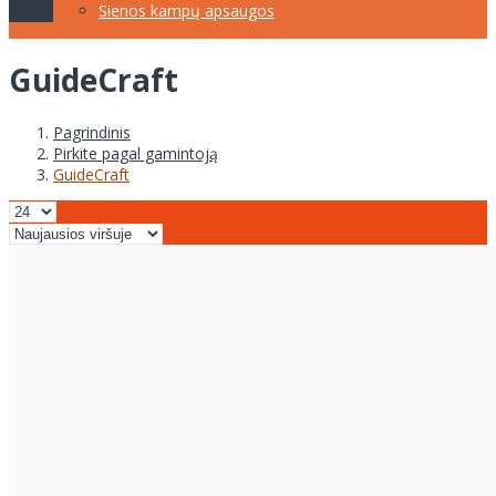
Sienos kampų apsaugos
GuideCraft
Pagrindinis
Pirkite pagal gamintoją
GuideCraft