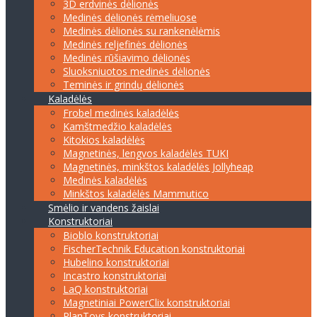
3D erdvinės dėlionės
Medinės dėlionės rėmeliuose
Medinės dėlionės su rankenėlėmis
Medinės reljefinės dėlionės
Medinės rūšiavimo dėlionės
Sluoksniuotos medinės dėlionės
Teminės ir grindų dėlionės
Kaladėlės
Frobel medinės kaladėlės
Kamštmedžio kaladėlės
Kitokios kaladėlės
Magnetinės, lengvos kaladėlės TUKI
Magnetinės, minkštos kaladėlės Jollyheap
Medinės kaladėlės
Minkštos kaladėlės Mammutico
Smėlio ir vandens žaislai
Konstruktoriai
Bioblo konstruktoriai
FischerTechnik Education konstruktoriai
Hubelino konstruktoriai
Incastro konstruktoriai
LaQ konstruktoriai
Magnetiniai PowerClix konstruktoriai
PlanToys konstruktoriai