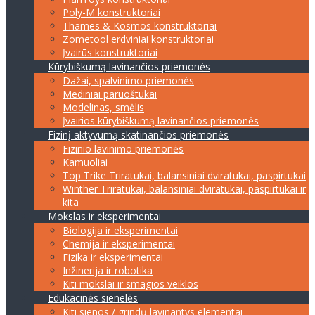
Poly-M konstruktoriai
Thames & Kosmos konstruktoriai
Zometool erdviniai konstruktoriai
Įvairūs konstruktoriai
Kūrybiškumą lavinančios priemonės
Dažai, spalvinimo priemonės
Mediniai paruoštukai
Modelinas, smėlis
Įvairios kūrybiškumą lavinančios priemonės
Fizinį aktyvumą skatinančios priemonės
Fizinio lavinimo priemonės
Kamuoliai
Top Trike Triratukai, balansiniai dviratukai, paspirtukai
Winther Triratukai, balansiniai dviratukai, paspirtukai ir
kita
Mokslas ir eksperimentai
Biologija ir eksperimentai
Chemija ir eksperimentai
Fizika ir eksperimentai
Inžinerija ir robotika
Kiti mokslai ir smagios veiklos
Edukacinės sienelės
Kiti sienos / grindų lavinantys elementai