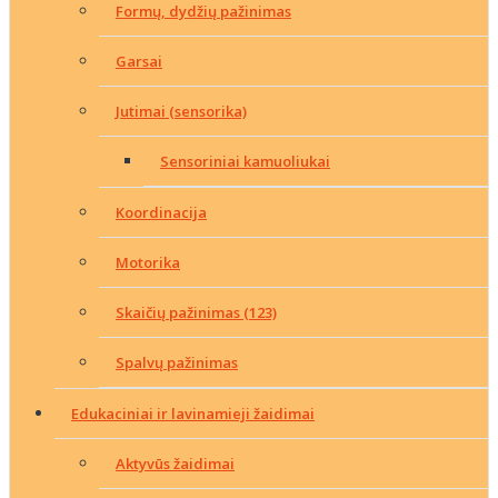
Formų, dydžių pažinimas
Garsai
Jutimai (sensorika)
Sensoriniai kamuoliukai
Koordinacija
Motorika
Skaičių pažinimas (123)
Spalvų pažinimas
Edukaciniai ir lavinamieji žaidimai
Aktyvūs žaidimai