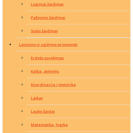
Loginiai žaidimai
Pažinimo žaidimai
Stalo žaidimai
Lavinimo ir ugdymo priemonės
Erdvės suvokimas
Kalba, atmintis
Koordinacija / motorika
Laikas
Lauko žaislai
Matematika, logika