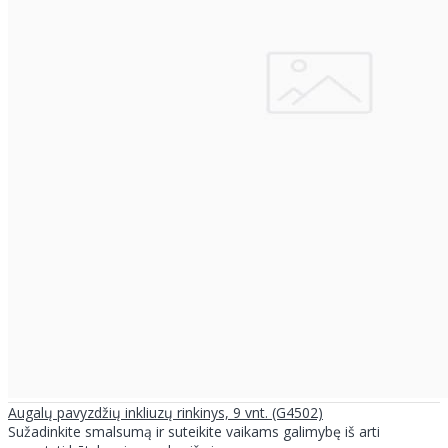
Augalų pavyzdžių inkliuzų rinkinys, 9 vnt. (G4502)
Sužadinkite smalsumą ir suteikite vaikams galimybę iš arti