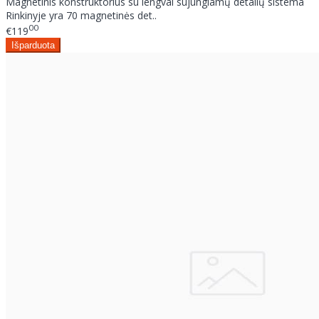
Magnetinis konstruktorius su lengvai sujungiamų detalių sistema
Rinkinyje yra 70 magnetinės det..
00
€119