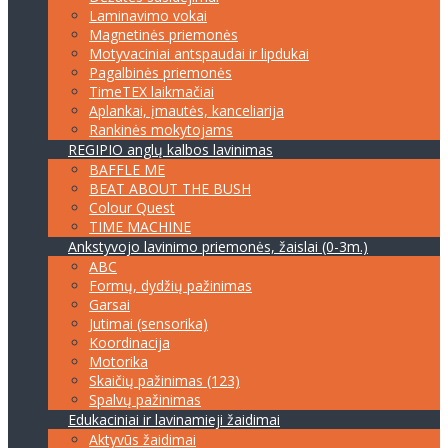
Laminavimo vokai
Magnetinės priemonės
Motyvaciniai antspaudai ir lipdukai
Pagalbinės priemonės
TimeTEX laikmačiai
Aplankai, įmautės, kanceliarija
Rankinės mokytojams
REGIPIO anglų kalbos lavinimas
BAFFLE ME
BEAT ABOUT THE BUSH
Colour Quest
TIME MACHINE
Ankstyvojo lavinimo priemonės, žaislai (0-3m.)
ABC
Formų, dydžių pažinimas
Garsai
Jutimai (sensorika)
Koordinacija
Motorika
Skaičių pažinimas (123)
Spalvų pažinimas
Edukaciniai ir lavinamieji žaidimai
Aktyvūs žaidimai