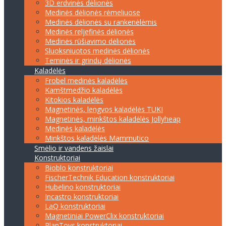
3D erdvinės dėlionės
Medinės dėlionės rėmeliuose
Medinės dėlionės su rankenėlėmis
Medinės reljefinės dėlionės
Medinės rūšiavimo dėlionės
Sluoksniuotos medinės dėlionės
Teminės ir grindų dėlionės
Kaladėlės
Frobel medinės kaladėlės
Kamštmedžio kaladėlės
Kitokios kaladėlės
Magnetinės, lengvos kaladėlės TUKI
Magnetinės, minkštos kaladėlės Jollyheap
Medinės kaladėlės
Minkštos kaladėlės Mammutico
Smėlio ir vandens žaislai
Konstruktoriai
Bioblo konstruktoriai
FischerTechnik Education konstruktoriai
Hubelino konstruktoriai
Incastro konstruktoriai
LaQ konstruktoriai
Magnetiniai PowerClix konstruktoriai
PlanToys konstruktoriai