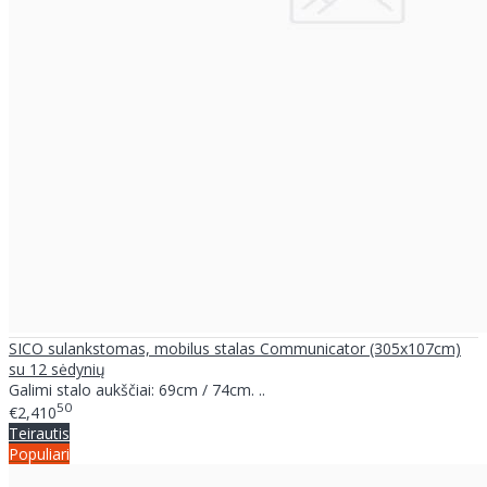
SICO sulankstomas, mobilus stalas Communicator (305x107cm)
su 12 sėdynių
Galimi stalo aukščiai: 69cm / 74cm. ..
50
€2,410
Teirautis
Populiari