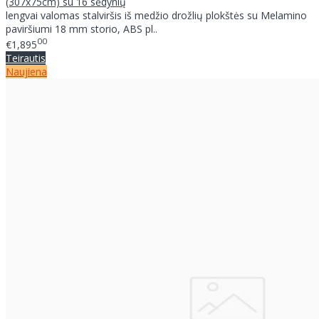
(307x75cm) su 16 sėdynių
lengvai valomas stalviršis iš medžio drožlių plokštės su Melamino
paviršiumi 18 mm storio, ABS pl..
00
€1,895
Teirautis
Naujiena