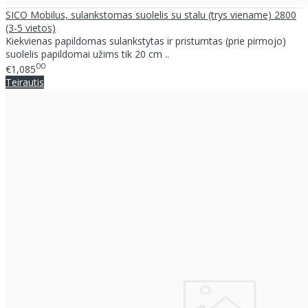
SICO Mobilus, sulankstomas suolelis su stalu (trys viename) 2800
(3-5 vietos)
Kiekvienas papildomas sulankstytas ir pristumtas (prie pirmojo)
suolelis papildomai užims tik 20 cm ..
00
€1,085
Teirautis