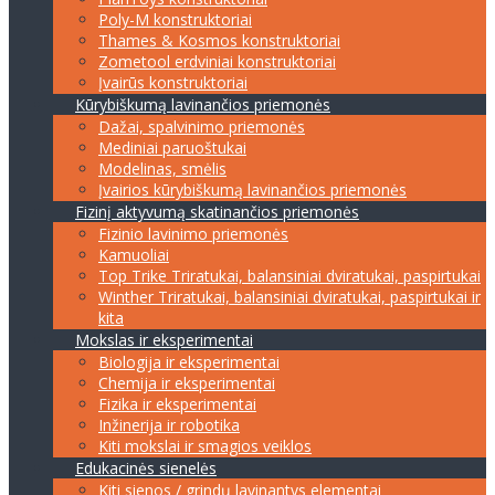
Poly-M konstruktoriai
Thames & Kosmos konstruktoriai
Zometool erdviniai konstruktoriai
Įvairūs konstruktoriai
Kūrybiškumą lavinančios priemonės
Dažai, spalvinimo priemonės
Mediniai paruoštukai
Modelinas, smėlis
Įvairios kūrybiškumą lavinančios priemonės
Fizinį aktyvumą skatinančios priemonės
Fizinio lavinimo priemonės
Kamuoliai
Top Trike Triratukai, balansiniai dviratukai, paspirtukai
Winther Triratukai, balansiniai dviratukai, paspirtukai ir
kita
Mokslas ir eksperimentai
Biologija ir eksperimentai
Chemija ir eksperimentai
Fizika ir eksperimentai
Inžinerija ir robotika
Kiti mokslai ir smagios veiklos
Edukacinės sienelės
Kiti sienos / grindų lavinantys elementai