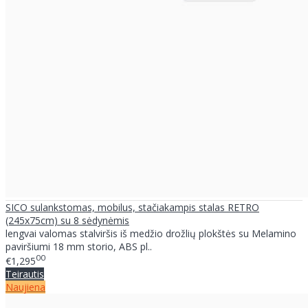
SICO sulankstomas, mobilus, stačiakampis stalas RETRO
(245x75cm) su 8 sėdynėmis
lengvai valomas stalviršis iš medžio drožlių plokštės su Melamino
paviršiumi 18 mm storio, ABS pl..
00
€1,295
Teirautis
Naujiena