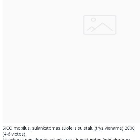
SICO mobilus, sulankstomas suolelis su stalu (trys viename) 2800
(4-6 vietos)
Kiekvienas papildomas sulankstytas ir pristumtas (prie pirmojo)