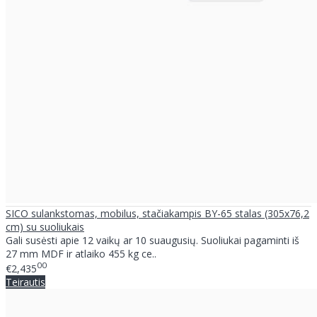
SICO sulankstomas, mobilus, stačiakampis BY-65 stalas (305x76,2
cm) su suoliukais
Gali susėsti apie 12 vaikų ar 10 suaugusių. Suoliukai pagaminti iš
27 mm MDF ir atlaiko 455 kg ce..
00
€2,435
Teirautis