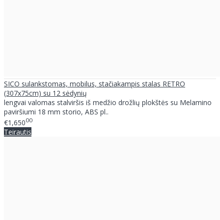
SICO sulankstomas, mobilus, stačiakampis stalas RETRO
(307x75cm) su 12 sėdynių
lengvai valomas stalviršis iš medžio drožlių plokštės su Melamino
paviršiumi 18 mm storio, ABS pl..
00
€1,650
Teirautis