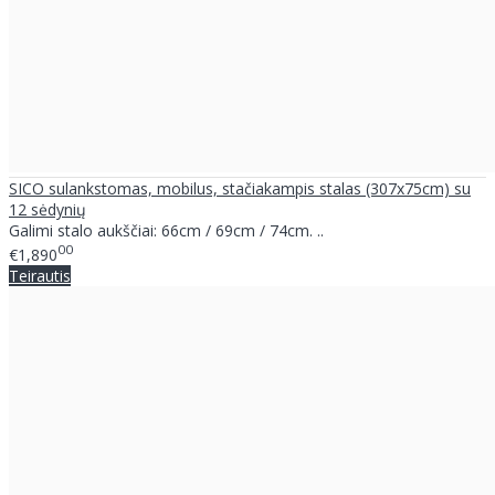
SICO sulankstomas, mobilus, stačiakampis stalas (307x75cm) su
12 sėdynių
Galimi stalo aukščiai: 66cm / 69cm / 74cm. ..
00
€1,890
Teirautis