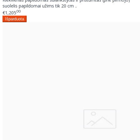
suolelis papildomai užims tik 20 cm ..
00
€1,205