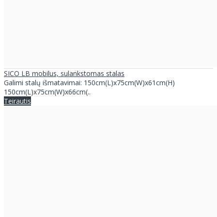
SICO LB mobilus, sulankstomas stalas
Galimi stalų išmatavimai: 150cm(L)x75cm(W)x61cm(H)
150cm(L)x75cm(W)x66cm(..
Teirautis