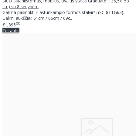
SICO Sulankstomas, mobilus, ovalus stalas Graduate (136,5x153
cm) su 8 sėdynėm
Galima pasirinkti ir aštunkampio formos stalviršį (SC-8TTG63).
Galimi aukščiai: 61cm / 66cm / 69c..
00
€1,895
Teirautis