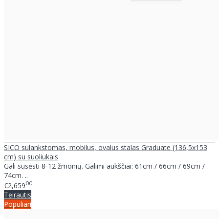
SICO sulankstomas, mobilus, ovalus stalas Graduate (136,5x153
cm) su suoliukais
Gali susėsti 8-12 žmonių. Galimi aukščiai: 61cm / 66cm / 69cm /
74cm. ..
00
€2,659
Teirautis
Populiari