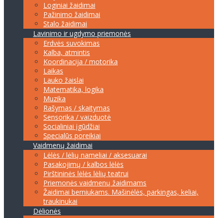
Loginiai žaidimai
Pažinimo žaidimai
Stalo žaidimai
Lavinimo ir ugdymo priemonės
Erdvės suvokimas
Kalba, atmintis
Koordinacija / motorika
Laikas
Lauko žaislai
Matematika, logika
Muzika
Rašymas / skaitymas
Sensorika / vaizduotė
Socialiniai įgūdžiai
Specialūs poreikiai
Vaidmenų žaidimai
Lėlės / lėlių nameliai / aksesuarai
Pasakojimų / kalbos lėlės
Pirštininės lėlės lėlių teatrui
Priemonės vaidmenų žaidimams
Žaidimai berniukams. Mašinėlės, parkingas, keliai,
traukinukai
Dėlionės