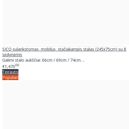
SICO sulankstomas, mobilus, stačiakampis stalas (245x75cm) su 8
sėdynėmis
Galimi stalo aukščiai: 66cm / 69cm / 74cm. ..
00
€1,470
Teirautis
Populiari