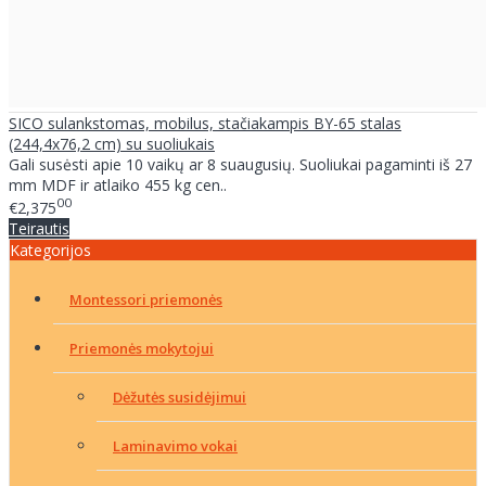
SICO sulankstomas, mobilus, stačiakampis BY-65 stalas
(244,4x76,2 cm) su suoliukais
Gali susėsti apie 10 vaikų ar 8 suaugusių. Suoliukai pagaminti iš 27
mm MDF ir atlaiko 455 kg cen..
00
€2,375
Teirautis
Kategorijos
Montessori priemonės
Priemonės mokytojui
Dėžutės susidėjimui
Laminavimo vokai