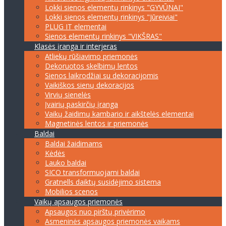
Lokki sienos elementų rinkinys "GYVŪNAI"
Lokki sienos elementų rinkinys "Jūreiviai"
PLUG IT elementai
Sienos elementų rinkinys "VIKŠRAS"
Klasės įranga ir interjeras
Atliekų rūšiavimo priemonės
Dekoruotos skelbimų lentos
Sienos laikrodžiai su dekoracijomis
Vaikiškos sienų dekoracijos
Virvių sienelės
Įvairių paskirčių įranga
Vaikų žaidimų kambario ir aikštelės elementai
Magnetinės lentos ir priemonės
Baldai
Baldai žaidimams
Kėdės
Lauko baldai
SICO transformuojami baldai
Gratnells daiktų susidėjimo sistema
Mobilios scenos
Vaikų apsaugos priemonės
Apsaugos nuo pirštų privėrimo
Asmeninės apsaugos priemonės vaikams