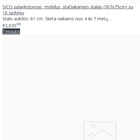
SICO sulankstomas, mobilus, stačiakampis stalas (307x75cm) su
16 sėdynių
Stalo aukštis: 61 cm. Skirta vaikams nuo 4 iki 7 metų. ..
00
€2,035
Teirautis