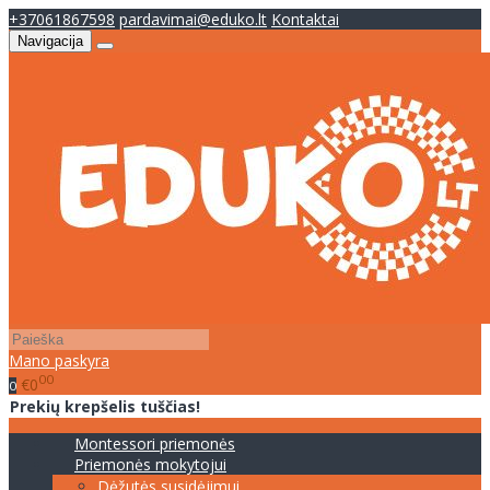
+37061867598
pardavimai@eduko.lt
Kontaktai
Navigacija
Mano paskyra
00
€0
0
Prekių krepšelis tuščias!
Montessori priemonės
Priemonės mokytojui
Dėžutės susidėjimui