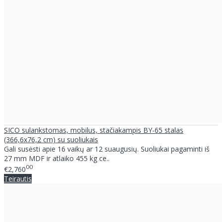
SICO sulankstomas, mobilus, stačiakampis BY-65 stalas
(366,6x76,2 cm) su suoliukais
Gali susėsti apie 16 vaikų ar 12 suaugusių. Suoliukai pagaminti iš
27 mm MDF ir atlaiko 455 kg ce..
00
€2,760
Teirautis