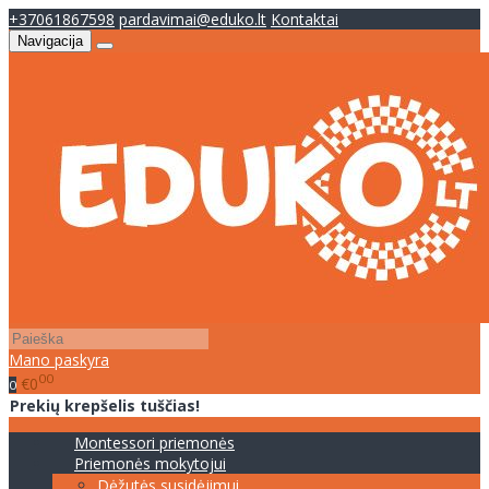
+37061867598
pardavimai@eduko.lt
Kontaktai
Navigacija
Mano paskyra
00
€0
0
Prekių krepšelis tuščias!
Montessori priemonės
Priemonės mokytojui
Dėžutės susidėjimui