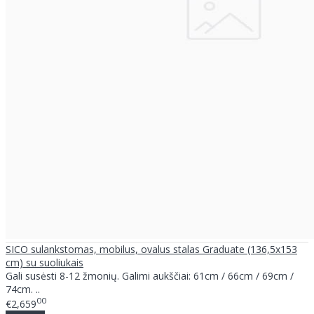
SICO sulankstomas, mobilus, ovalus stalas Graduate (136,5x153
cm) su suoliukais
Gali susėsti 8-12 žmonių. Galimi aukščiai: 61cm / 66cm / 69cm /
74cm. ..
00
€2,659