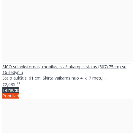
SICO sulankstomas, mobilus, stačiakampis stalas (307x75cm) su
16 sėdynių
Stalo aukštis: 61 cm. Skirta vaikams nuo 4 iki 7 metų. ..
00
€2,035
Teirautis
Populiari