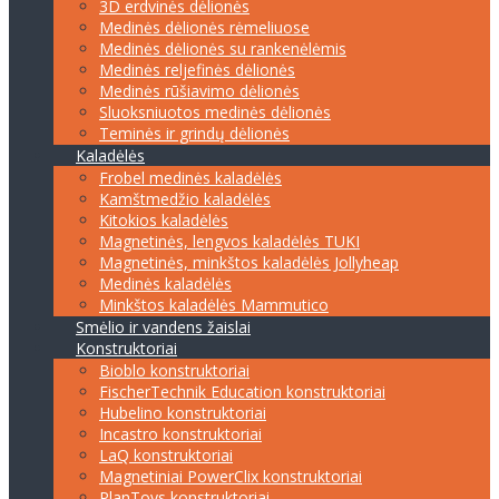
3D erdvinės dėlionės
Medinės dėlionės rėmeliuose
Medinės dėlionės su rankenėlėmis
Medinės reljefinės dėlionės
Medinės rūšiavimo dėlionės
Sluoksniuotos medinės dėlionės
Teminės ir grindų dėlionės
Kaladėlės
Frobel medinės kaladėlės
Kamštmedžio kaladėlės
Kitokios kaladėlės
Magnetinės, lengvos kaladėlės TUKI
Magnetinės, minkštos kaladėlės Jollyheap
Medinės kaladėlės
Minkštos kaladėlės Mammutico
Smėlio ir vandens žaislai
Konstruktoriai
Bioblo konstruktoriai
FischerTechnik Education konstruktoriai
Hubelino konstruktoriai
Incastro konstruktoriai
LaQ konstruktoriai
Magnetiniai PowerClix konstruktoriai
PlanToys konstruktoriai