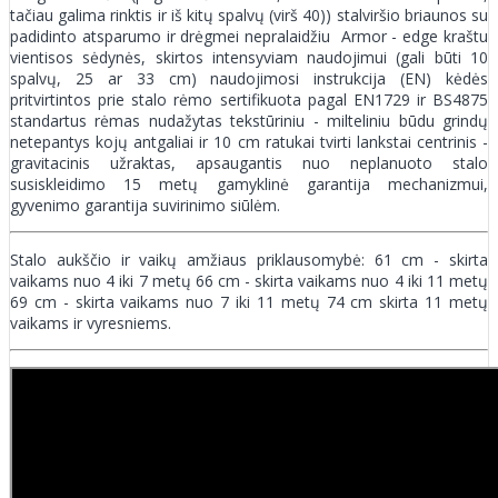
tačiau galima rinktis ir iš kitų spalvų (virš 40)) stalviršio briaunos su
padidinto atsparumo ir drėgmei nepralaidžiu Armor - edge kraštu
vientisos sėdynės, skirtos intensyviam naudojimui (gali būti 10
spalvų, 25 ar 33 cm) naudojimosi instrukcija (EN) kėdės
pritvirtintos prie stalo rėmo sertifikuota pagal EN1729 ir BS4875
standartus rėmas nudažytas tekstūriniu - milteliniu būdu grindų
netepantys kojų antgaliai ir 10 cm ratukai tvirti lankstai centrinis -
gravitacinis užraktas, apsaugantis nuo neplanuoto stalo
susiskleidimo 15 metų gamyklinė garantija mechanizmui,
gyvenimo garantija suvirinimo siūlėm.
Stalo aukščio ir vaikų amžiaus priklausomybė: 61 cm - skirta
vaikams nuo 4 iki 7 metų 66 cm - skirta vaikams nuo 4 iki 11 metų
69 cm - skirta vaikams nuo 7 iki 11 metų 74 cm skirta 11 metų
vaikams ir vyresniems.