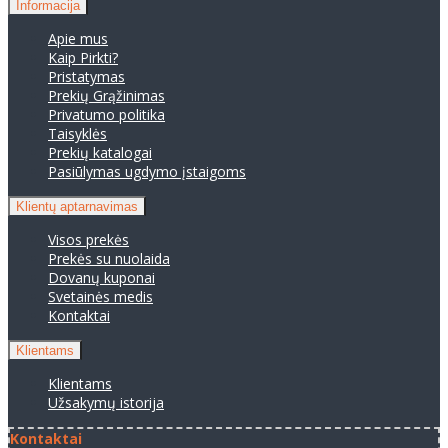
Informacija
Apie mus
Kaip Pirkti?
Pristatymas
Prekių Grąžinimas
Privatumo politika
Taisyklės
Prekių katalogai
Pasiūlymas ugdymo įstaigoms
Klientų aptarnavimas
Visos prekės
Prekės su nuolaida
Dovanų kuponai
Svetainės medis
Kontaktai
Klientams
Klientams
Užsakymų istorija
Kontaktai