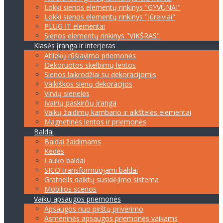
Lokki sienos elementų rinkinys "GYVŪNAI"
Lokki sienos elementų rinkinys "Jūreiviai"
PLUG IT elementai
Sienos elementų rinkinys "VIKŠRAS"
Klasės įranga ir interjeras
Atliekų rūšiavimo priemonės
Dekoruotos skelbimų lentos
Sienos laikrodžiai su dekoracijomis
Vaikiškos sienų dekoracijos
Virvių sienelės
Įvairių paskirčių įranga
Vaikų žaidimų kambario ir aikštelės elementai
Magnetinės lentos ir priemonės
Baldai
Baldai žaidimams
Kėdės
Lauko baldai
SICO transformuojami baldai
Gratnells daiktų susidėjimo sistema
Mobilios scenos
Vaikų apsaugos priemonės
Apsaugos nuo pirštų privėrimo
Asmeninės apsaugos priemonės vaikams