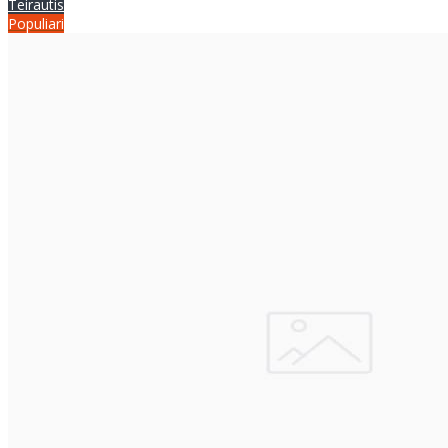
Teirautis
Populiari