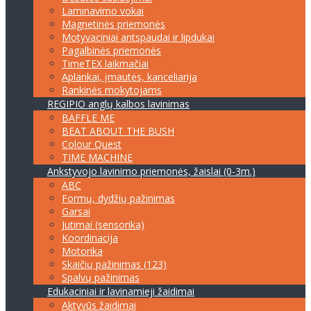
Laminavimo vokai
Magnetinės priemonės
Motyvaciniai antspaudai ir lipdukai
Pagalbinės priemonės
TimeTEX laikmačiai
Aplankai, įmautės, kanceliarija
Rankinės mokytojams
REGIPIO anglų kalbos lavinimas
BAFFLE ME
BEAT ABOUT THE BUSH
Colour Quest
TIME MACHINE
Ankstyvojo lavinimo priemonės, žaislai (0-3m.)
ABC
Formų, dydžių pažinimas
Garsai
Jutimai (sensorika)
Koordinacija
Motorika
Skaičių pažinimas (123)
Spalvų pažinimas
Edukaciniai ir lavinamieji žaidimai
Aktyvūs žaidimai