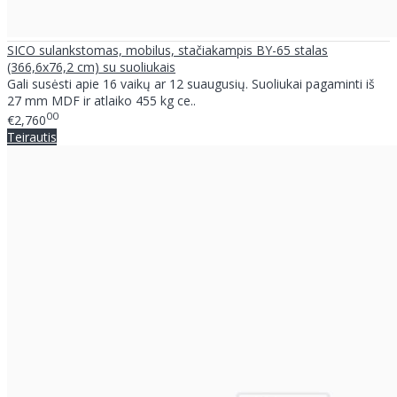
SICO sulankstomas, mobilus, stačiakampis BY-65 stalas
(366,6x76,2 cm) su suoliukais
Gali susėsti apie 16 vaikų ar 12 suaugusių. Suoliukai pagaminti iš
27 mm MDF ir atlaiko 455 kg ce..
00
€2,760
Teirautis