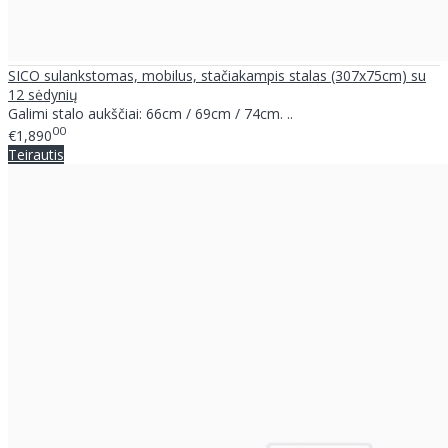
SICO sulankstomas, mobilus, stačiakampis stalas (307x75cm) su
12 sėdynių
Galimi stalo aukščiai: 66cm / 69cm / 74cm. ..
00
€1,890
Teirautis