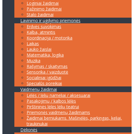
Loginiai žaidimai
Pažinimo žaidimai
Stalo žaidimai
Lavinimo ir ugdymo priemonės
Erdvės suvokimas
Kalba, atmintis
Koordinacija / motorika
Laikas
Lauko žaislai
Matematika, logika
Muzika
Rašymas / skaitymas
Sensorika / vaizduotė
Socialiniai įgūdžiai
Specialūs poreikiai
Vaidmenų žaidimai
Lėlės / lėlių nameliai / aksesuarai
Pasakojimų / kalbos lėlės
Pirštininės lėlės lėlių teatrui
Priemonės vaidmenų žaidimams
Žaidimai berniukams. Mašinėlės, parkingas, keliai,
traukinukai
Dėlionės