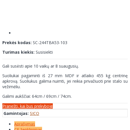
Prekės kodas:
SC-244TBA53-103
Turimas kiekis:
Susisiekti
Gali susėsti apie 10 vaikų ar 8 suaugusių.
Suoliukai pagaminti iš 27 mm MDF ir atlaiko 455 kg centrinę
apkrovą. Suoliukus galima nuimti, jei reikia privažiuoti prie stalo su
vežimėliu.
Galimi aukščiai: 64cm / 69cm / 74cm.
Pranešti, kai bus prekyboje
Gamintojas:
SICO
Aprašymas
CE ženklinimas