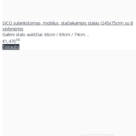
SICO sulankstomas, mobilus, stačiakampis stalas (245x75cm) su 8
sėdynėmis
Galimi stalo aukščiai: 66cm / 69cm / 74cm. ..
00
€1,470
Teirautis