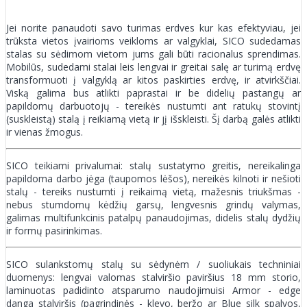
Jei norite panaudoti savo turimas erdves kur kas efektyviau, jei
trūksta vietos įvairioms veikloms ar valgyklai, SICO sudedamas
stalas su sėdimom vietom jums gali būti racionalus sprendimas.
Mobilūs, sudedami stalai leis lengvai ir greitai salę ar turimą erdvę
transformuoti į valgyklą ar kitos paskirties erdvę, ir atvirkščiai.
Viską galima bus atlikti paprastai ir be didelių pastangų ar
papildomų darbuotojų - tereikės nustumti ant ratukų stovintį
(suskleistą) stalą į reikiamą vietą ir jį išskleisti. Šį darbą galės atlikti
ir vienas žmogus.
SICO teikiami privalumai: stalų sustatymo greitis, nereikalinga
papildoma darbo jėga (taupomos lėšos), nereikės kilnoti ir nešioti
stalų - tereiks nustumti į reikaimą vietą, mažesnis triukšmas -
nebus stumdomų kėdžių garsų, lengvesnis grindų valymas,
galimas multifunkcinis patalpų panaudojimas, didelis stalų dydžių
ir formų pasirinkimas.
SICO sulankstomų stalų su sėdynėm / suoliukais techniniai
duomenys: lengvai valomas stalviršio paviršius 18 mm storio,
laminuotas padidinto atsparumo naudojimuisi Armor - edge
danga stalviršis (pagrindinės - klevo, beržo ar Blue silk spalvos,