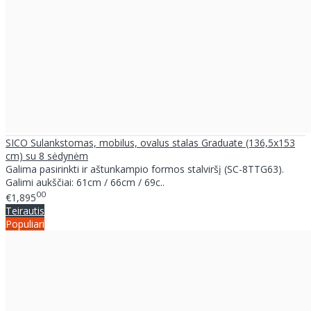
SICO Sulankstomas, mobilus, ovalus stalas Graduate (136,5x153
cm) su 8 sėdynėm
Galima pasirinkti ir aštunkampio formos stalviršį (SC-8TTG63).
Galimi aukščiai: 61cm / 66cm / 69c..
00
€1,895
Teirautis
Populiari