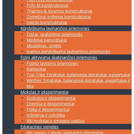
Poly-M konstruktoriai
Thames & Kosmos konstruktoriai
Zometool erdviniai konstruktoriai
Įvairūs konstruktoriai
Kūrybiškumą lavinančios priemonės
Dažai, spalvinimo priemonės
Mediniai paruoštukai
Modelinas, smėlis
Įvairios kūrybiškumą lavinančios priemonės
Fizinį aktyvumą skatinančios priemonės
Fizinio lavinimo priemonės
Kamuoliai
Top Trike Triratukai, balansiniai dviratukai, paspirtukai
Winther Triratukai, balansiniai dviratukai, paspirtukai ir
kita
Mokslas ir eksperimentai
Biologija ir eksperimentai
Chemija ir eksperimentai
Fizika ir eksperimentai
Inžinerija ir robotika
Kiti mokslai ir smagios veiklos
Edukacinės sienelės
Kiti sienos / grindų lavinantys elementai