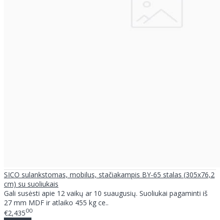
SICO sulankstomas, mobilus, stačiakampis BY-65 stalas (305x76,2
cm) su suoliukais
Gali susėsti apie 12 vaikų ar 10 suaugusių. Suoliukai pagaminti iš
27 mm MDF ir atlaiko 455 kg ce..
00
€2,435