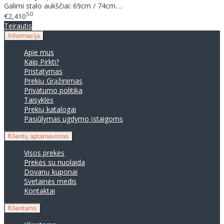
Galimi stalo aukščiai: 69cm / 74cm. ..
50
€2,410
Teirautis
Informacija
Apie mus
Kaip Pirkti?
Pristatymas
Prekių Grąžinimas
Privatumo politika
Taisyklės
Prekių katalogai
Pasiūlymas ugdymo įstaigoms
Klientų aptarnavimas
Visos prekės
Prekės su nuolaida
Dovanų kuponai
Svetainės medis
Kontaktai
Klientams