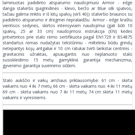
laminuotas padidinto atsparumo naudojimuisi Armor - edge
danga stalviršis (pagrindinės - klevo, beržo ar Blue silk spalvos,
tačiau galima rinktis ir iš kitų spalvų (virš 40)) stalviršio briaunos su
padidinto atsparumo ir drėgmei nepralaidžiu Armor - edge kraštu
vientisos sėdynės, skirtos intensyviam naudojimui (gali būti 10
spalvų, 25 ar 33 cm) naudojimosi instrukcija (EN) kėdės
pritvirtintos prie stalo rėmo sertifikuota pagal EN1729 ir BS4875
standartus rėmas nudažytas tekstūriniu - milteliniu būdu grindų
netepantys kojų antgaliai ir 10 cm ratukai tvirti lankstai centrinis -
gravitacinis užraktas, apsaugantis nuo neplanuoto stalo
susiskleidimo 15 metų gamyklinė garantija mechanizmui,
gyvenimo garantija suvirinimo siūlėm.
Stalo aukščio ir vaikų amžiaus priklausomybė: 61 cm - skirta
vaikams nuo 4 iki 7 metų 66 cm - skirta vaikams nuo 4 iki 11 metų
69 cm - skirta vaikams nuo 7 iki 11 metų 74 cm skirta 11 metų
vaikams ir vyresniems.