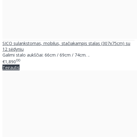
SICO sulankstomas, mobilus, stačiakampis stalas (307x75cm) su
12 sėdynių
Galimi stalo aukščiai: 66cm / 69cm / 74cm. ..
00
€1,890
Teirautis