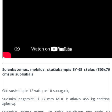
Sulankstomas, mobilus, stačiakampis BY-65 stalas (305x76
cm) su suoliukais
Gali susėsti apie 12 vaikų ar 10 suaugusių.
Suoliukai pagaminti iš 27 mm MDF ir atlaiko 455 kg centrinę
apkrovą.
Suoliukus galima nuimti, jei reikia privažiuoti prie stalo su