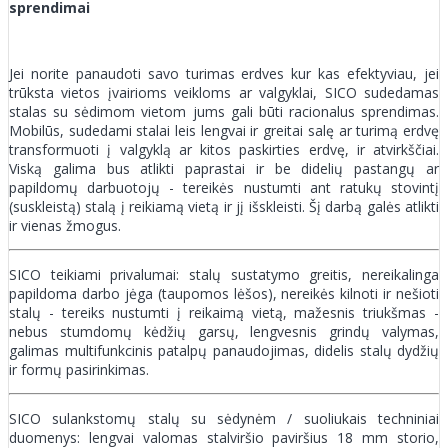
sprendimai
Jei norite panaudoti savo turimas erdves kur kas efektyviau, jei
trūksta vietos įvairioms veikloms ar valgyklai, SICO sudedamas
stalas su sėdimom vietom jums gali būti racionalus sprendimas.
Mobilūs, sudedami stalai leis lengvai ir greitai salę ar turimą erdvę
transformuoti į valgyklą ar kitos paskirties erdvę, ir atvirkščiai.
Viską galima bus atlikti paprastai ir be didelių pastangų ar
papildomų darbuotojų - tereikės nustumti ant ratukų stovintį
(suskleistą) stalą į reikiamą vietą ir jį išskleisti. Šį darbą galės atlikti
ir vienas žmogus.
SICO teikiami privalumai: stalų sustatymo greitis, nereikalinga
papildoma darbo jėga (taupomos lėšos), nereikės kilnoti ir nešioti
stalų - tereiks nustumti į reikaimą vietą, mažesnis triukšmas -
nebus stumdomų kėdžių garsų, lengvesnis grindų valymas,
galimas multifunkcinis patalpų panaudojimas, didelis stalų dydžių
ir formų pasirinkimas.
SICO sulankstomų stalų su sėdynėm / suoliukais techniniai
duomenys: lengvai valomas stalviršio paviršius 18 mm storio,