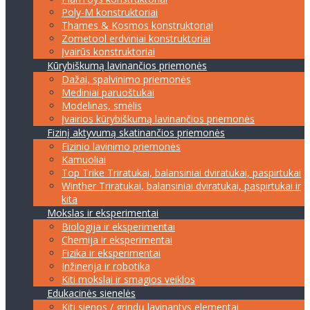
Poly-M konstruktoriai
Thames & Kosmos konstruktoriai
Zometool erdviniai konstruktoriai
Įvairūs konstruktoriai
Kūrybiškumą lavinančios priemonės
Dažai, spalvinimo priemonės
Mediniai paruoštukai
Modelinas, smėlis
Įvairios kūrybiškumą lavinančios priemonės
Fizinį aktyvumą skatinančios priemonės
Fizinio lavinimo priemonės
Kamuoliai
Top Trike Triratukai, balansiniai dviratukai, paspirtukai
Winther Triratukai, balansiniai dviratukai, paspirtukai ir
kita
Mokslas ir eksperimentai
Biologija ir eksperimentai
Chemija ir eksperimentai
Fizika ir eksperimentai
Inžinerija ir robotika
Kiti mokslai ir smagios veiklos
Edukacinės sienelės
Kiti sienos / grindų lavinantys elementai