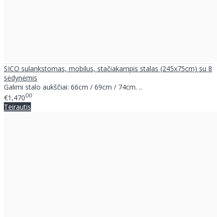
SICO sulankstomas, mobilus, stačiakampis stalas (245x75cm) su 8
sėdynėmis
Galimi stalo aukščiai: 66cm / 69cm / 74cm. ..
00
€1,470
Teirautis