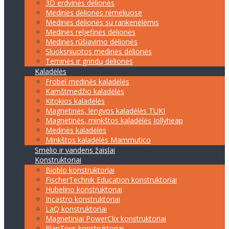
3D erdvinės dėlionės
Medinės dėlionės rėmeliuose
Medinės dėlionės su rankenėlėmis
Medinės reljefinės dėlionės
Medinės rūšiavimo dėlionės
Sluoksniuotos medinės dėlionės
Teminės ir grindų dėlionės
Kaladėlės
Frobel medinės kaladėlės
Kamštmedžio kaladėlės
Kitokios kaladėlės
Magnetinės, lengvos kaladėlės TUKI
Magnetinės, minkštos kaladėlės Jollyheap
Medinės kaladėlės
Minkštos kaladėlės Mammutico
Smėlio ir vandens žaislai
Konstruktoriai
Bioblo konstruktoriai
FischerTechnik Education konstruktoriai
Hubelino konstruktoriai
Incastro konstruktoriai
LaQ konstruktoriai
Magnetiniai PowerClix konstruktoriai
PlanToys konstruktoriai