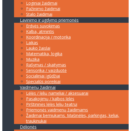
Loginiai žaidimai
Pažinimo žaidimai
Stalo žaidimai
Lavinimo ir ugdymo priemonės
Erdvės suvokimas
Kalba, atmintis
Koordinacija / motorika
Laikas
Lauko žaislai
Matematika, logika
Muzika
Rašymas / skaitymas
Sensorika / vaizduotė
Socialiniai įgūdžiai
Specialūs poreikiai
Vaidmenų žaidimai
Lėlės / lėlių nameliai / aksesuarai
Pasakojimų / kalbos lėlės
Pirštininės lėlės lėlių teatrui
Priemonės vaidmenų žaidimams
Žaidimai berniukams. Mašinėlės, parkingas, keliai,
traukinukai
Dėlionės