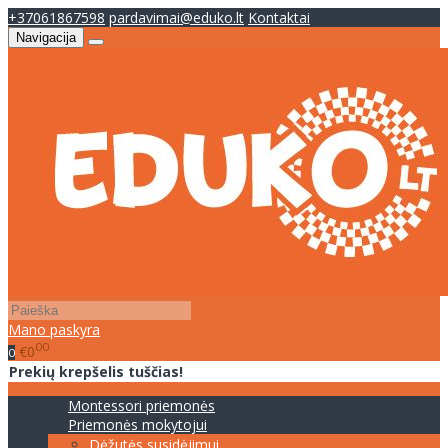
+37061867598
pardavimai@eduko.lt
Kontaktai
Navigacija
Mano paskyra
00
€0
0
Prekių krepšelis tuščias!
Montessori priemonės
Priemonės mokytojui
Dėžutės susidėjimui