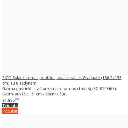
SICO Sulankstomas, mobilus, ovalus stalas Graduate (136,5x153
cm) su 8 sėdynėm
Galima pasirinkti ir aštunkampio formos stalviršį (SC-8TTG63).
Galimi aukščiai: 61cm / 66cm / 69c..
00
€1,895
Teirautis
Populiari