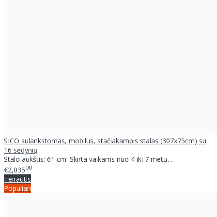
SICO sulankstomas, mobilus, stačiakampis stalas (307x75cm) su
16 sėdynių
Stalo aukštis: 61 cm. Skirta vaikams nuo 4 iki 7 metų. ..
00
€2,035
Teirautis
Populiari