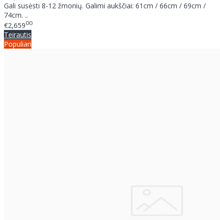
Gali susėsti 8-12 žmonių. Galimi aukščiai: 61cm / 66cm / 69cm /
74cm. ..
00
€2,659
Teirautis
Populiari