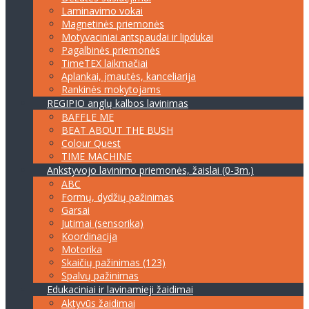
Laminavimo vokai
Magnetinės priemonės
Motyvaciniai antspaudai ir lipdukai
Pagalbinės priemonės
TimeTEX laikmačiai
Aplankai, įmautės, kanceliarija
Rankinės mokytojams
REGIPIO anglų kalbos lavinimas
BAFFLE ME
BEAT ABOUT THE BUSH
Colour Quest
TIME MACHINE
Ankstyvojo lavinimo priemonės, žaislai (0-3m.)
ABC
Formų, dydžių pažinimas
Garsai
Jutimai (sensorika)
Koordinacija
Motorika
Skaičių pažinimas (123)
Spalvų pažinimas
Edukaciniai ir lavinamieji žaidimai
Aktyvūs žaidimai