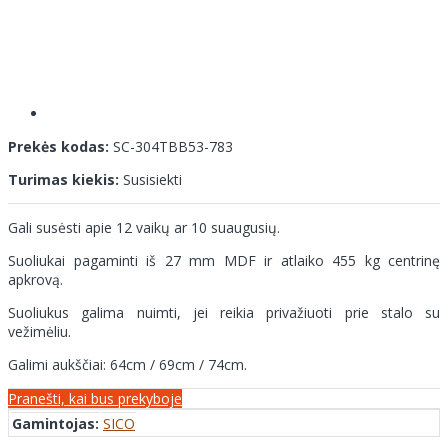
Prekės kodas:
SC-304TBB53-783
Turimas kiekis:
Susisiekti
Gali susėsti apie 12 vaikų ar 10 suaugusių.
Suoliukai pagaminti iš 27 mm MDF ir atlaiko 455 kg centrinę
apkrovą.
Suoliukus galima nuimti, jei reikia privažiuoti prie stalo su
vežimėliu.
Galimi aukščiai: 64cm / 69cm / 74cm.
Pranešti, kai bus prekyboje
Gamintojas:
SICO