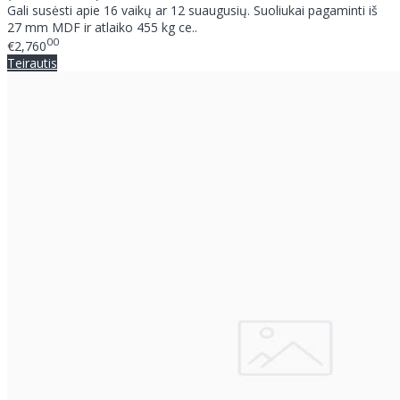
Gali susėsti apie 16 vaikų ar 12 suaugusių. Suoliukai pagaminti iš
27 mm MDF ir atlaiko 455 kg ce..
00
€2,760
Teirautis