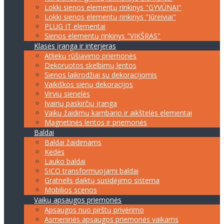
Lokki sienos elementų rinkinys "GYVŪNAI"
Lokki sienos elementų rinkinys "Jūreiviai"
PLUG IT elementai
Sienos elementų rinkinys "VIKŠRAS"
Klasės įranga ir interjeras
Atliekų rūšiavimo priemonės
Dekoruotos skelbimų lentos
Sienos laikrodžiai su dekoracijomis
Vaikiškos sienų dekoracijos
Virvių sienelės
Įvairių paskirčių įranga
Vaikų žaidimų kambario ir aikštelės elementai
Magnetinės lentos ir priemonės
Baldai
Baldai žaidimams
Kėdės
Lauko baldai
SICO transformuojami baldai
Gratnells daiktų susidėjimo sistema
Mobilios scenos
Vaikų apsaugos priemonės
Apsaugos nuo pirštų privėrimo
Asmeninės apsaugos priemonės vaikams