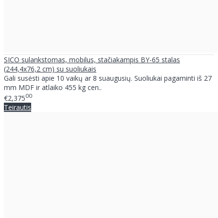
SICO sulankstomas, mobilus, stačiakampis BY-65 stalas
(244,4x76,2 cm) su suoliukais
Gali susėsti apie 10 vaikų ar 8 suaugusių. Suoliukai pagaminti iš 27
mm MDF ir atlaiko 455 kg cen..
00
€2,375
Teirautis