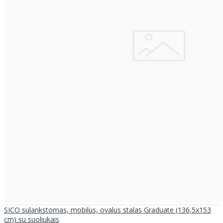
SICO sulankstomas, mobilus, ovalus stalas Graduate (136,5x153
cm) su suoliukais