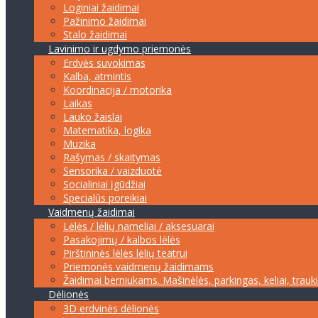
Loginiai žaidimai
Pažinimo žaidimai
Stalo žaidimai
Lavinimo ir ugdymo priemonės
Erdvės suvokimas
Kalba, atmintis
Koordinacija / motorika
Laikas
Lauko žaislai
Matematika, logika
Muzika
Rašymas / skaitymas
Sensorika / vaizduotė
Socialiniai įgūdžiai
Specialūs poreikiai
Vaidmenų žaidimai
Lėlės / lėlių nameliai / aksesuarai
Pasakojimų / kalbos lėlės
Pirštininės lėlės lėlių teatrui
Priemonės vaidmenų žaidimams
Žaidimai berniukams. Mašinėlės, parkingas, keliai, trauk
Dėlionės
3D erdvinės dėlionės