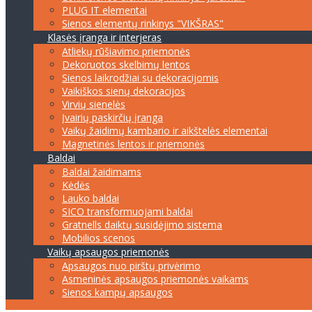
PLUG IT elementai
Sienos elementų rinkinys "VIKŠRAS"
Klasės įranga ir interjeras
Atliekų rūšiavimo priemonės
Dekoruotos skelbimų lentos
Sienos laikrodžiai su dekoracijomis
Vaikiškos sienų dekoracijos
Virvių sienelės
Įvairių paskirčių įranga
Vaikų žaidimų kambario ir aikštelės elementai
Magnetinės lentos ir priemonės
Baldai
Baldai žaidimams
Kėdės
Lauko baldai
SICO transformuojami baldai
Gratnells daiktų susidėjimo sistema
Mobilios scenos
Vaikų apsaugos priemonės
Apsaugos nuo pirštų privėrimo
Asmeninės apsaugos priemonės vaikams
Sienos kampų apsaugos