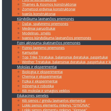
Thames & Kosmos konstruktoriai
Zometool erdviniai konstruktoriai
Įvairūs konstruktoriai
Kūrybiškumą lavinančios priemonės
Dažai, spalvinimo priemonės
Mediniai paruoštukai
Modelinas, smėlis
Įvairios kūrybiškumą lavinančios priemonės
Fizinį aktyvumą skatinančios priemonės
Fizinio lavinimo priemonės
Kamuoliai
Top Trike Triratukai, balansiniai dviratukai, paspirtukai
Winther Triratukai, balansiniai dviratukai, paspirtukai ir k
Mokslas ir eksperimentai
Biologija ir eksperimentai
Chemija ir eksperimentai
Fizika ir eksperimentai
Inžinerija ir robotika
Kiti mokslai ir smagios veiklos
Edukacinės sienelės
Kiti sienos / grindų lavinantys elementai
Lokki sienos elementų rinkinys "GYVŪNAI"
Lokki sienos elementų rinkinys "Jūreiviai"