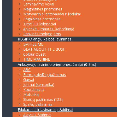
Laminavimo vokai
Magnetinės priemonės
Motyvaciniai antspaudai ir lipdukai
Pagalbinės priemonės
TimeTEX laikmačiai
Aplankai, įmautės, kanceliarija
Rankinės mokytojams
REGIPIO anglų kalbos lavinimas
BAFFLE ME
BEAT ABOUT THE BUSH
Colour Quest
TIME MACHINE
Ankstyvojo lavinimo priemonės, žaislai (0-3m.)
ABC
Formų, dydžių pažinimas
Garsai
Jutimai (sensorika)
Koordinacija
Motorika
Skaičių pažinimas (123)
Spalvų pažinimas
Edukaciniai ir lavinamieji žaidimai
Aktyvūs žaidimai