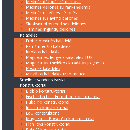
Medinės dėlionės rėmeliuose
Medinės dėlionės su rankenėlėmis
Medinės reljefinės dėlionės
Medinės rūšiavimo dėlionės
Sluoksniuotos medinės dėlionės
Teminės ir grindų dėlionės
Kaladėlės
Frobel medinės kaladėlės
Kamštmedžio kaladėlės
Kitokios kaladėlės
Magnetinės, lengvos kaladėlės TUKI
Magnetinės, minkštos kaladėlės Jollyheap
Medinės kaladėlės
Minkštos kaladėlės Mammutico
Smėlio ir vandens žaislai
Konstruktoriai
Bioblo konstruktoriai
FischerTechnik Education konstruktoriai
Hubelino konstruktoriai
Incastro konstruktoriai
LaQ konstruktoriai
Magnetiniai PowerClix konstruktoriai
PlanToys konstruktoriai
Poly-M konstruktoriai