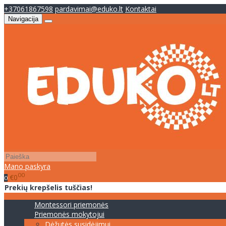
+37061867598
pardavimai@eduko.lt
Kontaktai
Navigacija
Mano paskyra
00
€0
0
Prekių krepšelis tuščias!
Montessori priemonės
Priemonės mokytojui
Dėžutės susidėjimui