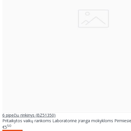
6 pipečių rinkinys (BZ51350)
Pritaikytos vaikų rankoms Laboratorinė įranga mokykloms Pirmies
50
€5