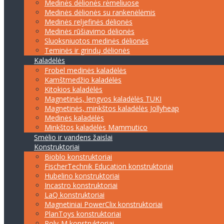
Medinės dėlionės rėmeliuose
Medinės dėlionės su rankenėlėmis
Medinės reljefinės dėlionės
Medinės rūšiavimo dėlionės
Sluoksniuotos medinės dėlionės
Teminės ir grindų dėlionės
Kaladėlės
Frobel medinės kaladėlės
Kamštmedžio kaladėlės
Kitokios kaladėlės
Magnetinės, lengvos kaladėlės TUKI
Magnetinės, minkštos kaladėlės Jollyheap
Medinės kaladėlės
Minkštos kaladėlės Mammutico
Smėlio ir vandens žaislai
Konstruktoriai
Bioblo konstruktoriai
FischerTechnik Education konstruktoriai
Hubelino konstruktoriai
Incastro konstruktoriai
LaQ konstruktoriai
Magnetiniai PowerClix konstruktoriai
PlanToys konstruktoriai
Poly-M konstruktoriai