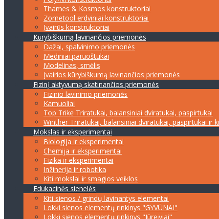
Thames & Kosmos konstruktoriai
Zometool erdviniai konstruktoriai
Įvairūs konstruktoriai
Kūrybiškumą lavinančios priemonės
Dažai, spalvinimo priemonės
Mediniai paruoštukai
Modelinas, smėlis
Įvairios kūrybiškumą lavinančios priemonės
Fizinį aktyvumą skatinančios priemonės
Fizinio lavinimo priemonės
Kamuoliai
Top Trike Triratukai, balansiniai dviratukai, paspirtukai
Winther Triratukai, balansiniai dviratukai, paspirtukai ir k
Mokslas ir eksperimentai
Biologija ir eksperimentai
Chemija ir eksperimentai
Fizika ir eksperimentai
Inžinerija ir robotika
Kiti mokslai ir smagios veiklos
Edukacinės sienelės
Kiti sienos / grindų lavinantys elementai
Lokki sienos elementų rinkinys "GYVŪNAI"
Lokki sienos elementų rinkinys "Jūreiviai"