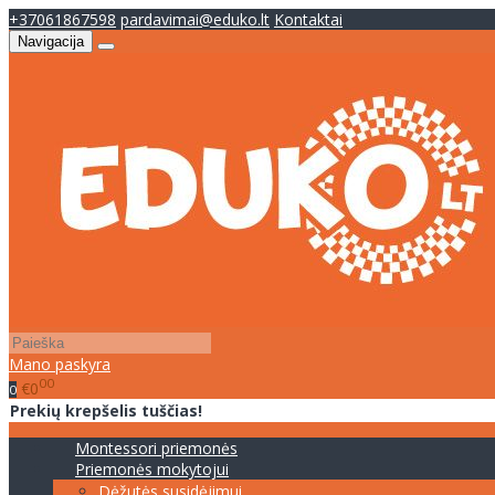
+37061867598
pardavimai@eduko.lt
Kontaktai
Navigacija
Mano paskyra
00
€0
0
Prekių krepšelis tuščias!
Montessori priemonės
Priemonės mokytojui
Dėžutės susidėjimui