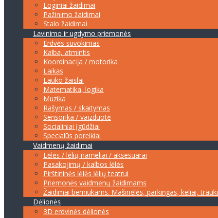
Loginiai žaidimai
Pažinimo žaidimai
Stalo žaidimai
Lavinimo ir ugdymo priemonės
Erdvės suvokimas
Kalba, atmintis
Koordinacija / motorika
Laikas
Lauko žaislai
Matematika, logika
Muzika
Rašymas / skaitymas
Sensorika / vaizduotė
Socialiniai įgūdžiai
Specialūs poreikiai
Vaidmenų žaidimai
Lėlės / lėlių nameliai / aksesuarai
Pasakojimų / kalbos lėlės
Pirštininės lėlės lėlių teatrui
Priemonės vaidmenų žaidimams
Žaidimai berniukams. Mašinėlės, parkingas, keliai, trauk
Dėlionės
3D erdvinės dėlionės