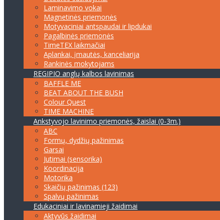
Laminavimo vokai
Magnetinės priemonės
Motyvaciniai antspaudai ir lipdukai
Pagalbinės priemonės
TimeTEX laikmačiai
Aplankai, įmautės, kanceliarija
Rankinės mokytojams
REGIPIO anglų kalbos lavinimas
BAFFLE ME
BEAT ABOUT THE BUSH
Colour Quest
TIME MACHINE
Ankstyvojo lavinimo priemonės, žaislai (0-3m.)
ABC
Formų, dydžių pažinimas
Garsai
Jutimai (sensorika)
Koordinacija
Motorika
Skaičių pažinimas (123)
Spalvų pažinimas
Edukaciniai ir lavinamieji žaidimai
Aktyvūs žaidimai