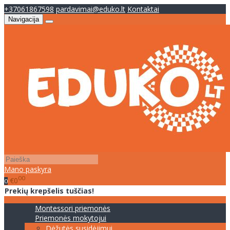
+37061867598
pardavimai@eduko.lt
Kontaktai
Navigacija
Mano paskyra
00
€0
0
Prekių krepšelis tuščias!
Montessori priemonės
Priemonės mokytojui
Dėžutės susidėjimui