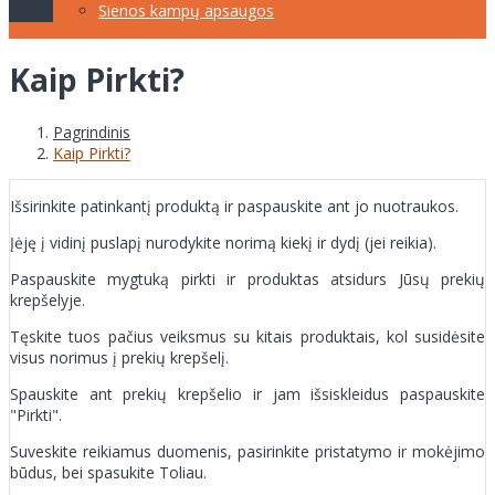
Sienos kampų apsaugos
Kaip Pirkti?
Pagrindinis
Kaip Pirkti?
Išsirinkite patinkantį produktą ir paspauskite ant jo nuotraukos.
Įėję į vidinį puslapį nurodykite norimą kiekį ir dydį (jei reikia).
Paspauskite mygtuką pirkti ir produktas atsidurs Jūsų prekių
krepšelyje.
Tęskite tuos pačius veiksmus su kitais produktais, kol susidėsite
visus norimus į prekių krepšelį.
Spauskite ant prekių krepšelio ir jam išsiskleidus paspauskite
"Pirkti".
Suveskite reikiamus duomenis, pasirinkite pristatymo ir mokėjimo
būdus, bei spasukite Toliau.