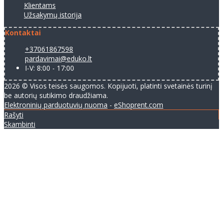
Klientams
Užsakymų istorija
Kontaktai
+37061867598
pardavimai@eduko.lt
I-V: 8:00 - 17:00
2026 © Visos teisės saugomos. Kopijuoti, platinti svetainės turinį
be autorių sutikimo draudžiama.
Elektroninių parduotuvių nuoma
-
eShoprent.com
Rašyti
Skambinti