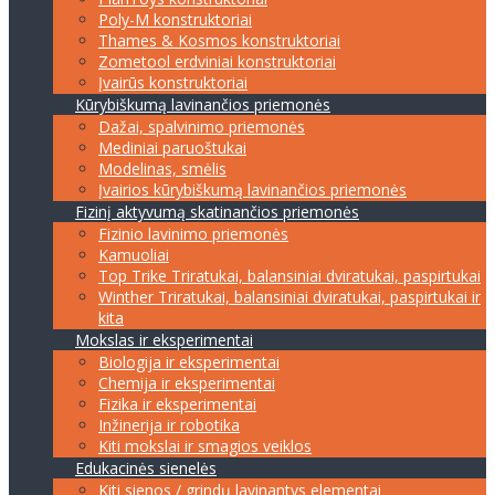
Poly-M konstruktoriai
Thames & Kosmos konstruktoriai
Zometool erdviniai konstruktoriai
Įvairūs konstruktoriai
Kūrybiškumą lavinančios priemonės
Dažai, spalvinimo priemonės
Mediniai paruoštukai
Modelinas, smėlis
Įvairios kūrybiškumą lavinančios priemonės
Fizinį aktyvumą skatinančios priemonės
Fizinio lavinimo priemonės
Kamuoliai
Top Trike Triratukai, balansiniai dviratukai, paspirtukai
Winther Triratukai, balansiniai dviratukai, paspirtukai ir
kita
Mokslas ir eksperimentai
Biologija ir eksperimentai
Chemija ir eksperimentai
Fizika ir eksperimentai
Inžinerija ir robotika
Kiti mokslai ir smagios veiklos
Edukacinės sienelės
Kiti sienos / grindų lavinantys elementai