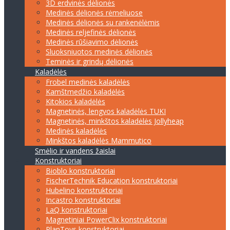
3D erdvinės dėlionės
Medinės dėlionės rėmeliuose
Medinės dėlionės su rankenėlėmis
Medinės reljefinės dėlionės
Medinės rūšiavimo dėlionės
Sluoksniuotos medinės dėlionės
Teminės ir grindų dėlionės
Kaladėlės
Frobel medinės kaladėlės
Kamštmedžio kaladėlės
Kitokios kaladėlės
Magnetinės, lengvos kaladėlės TUKI
Magnetinės, minkštos kaladėlės Jollyheap
Medinės kaladėlės
Minkštos kaladėlės Mammutico
Smėlio ir vandens žaislai
Konstruktoriai
Bioblo konstruktoriai
FischerTechnik Education konstruktoriai
Hubelino konstruktoriai
Incastro konstruktoriai
LaQ konstruktoriai
Magnetiniai PowerClix konstruktoriai
PlanToys konstruktoriai