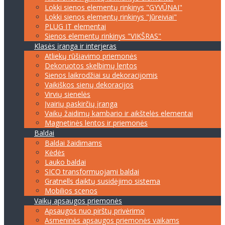
Lokki sienos elementų rinkinys "GYVŪNAI"
Lokki sienos elementų rinkinys "Jūreiviai"
PLUG IT elementai
Sienos elementų rinkinys "VIKŠRAS"
Klasės įranga ir interjeras
Atliekų rūšiavimo priemonės
Dekoruotos skelbimų lentos
Sienos laikrodžiai su dekoracijomis
Vaikiškos sienų dekoracijos
Virvių sienelės
Įvairių paskirčių įranga
Vaikų žaidimų kambario ir aikštelės elementai
Magnetinės lentos ir priemonės
Baldai
Baldai žaidimams
Kėdės
Lauko baldai
SICO transformuojami baldai
Gratnells daiktų susidėjimo sistema
Mobilios scenos
Vaikų apsaugos priemonės
Apsaugos nuo pirštų privėrimo
Asmeninės apsaugos priemonės vaikams