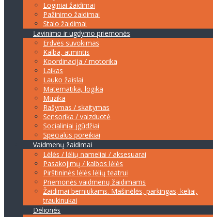
Loginiai žaidimai
Pažinimo žaidimai
Stalo žaidimai
Lavinimo ir ugdymo priemonės
Erdvės suvokimas
Kalba, atmintis
Koordinacija / motorika
Laikas
Lauko žaislai
Matematika, logika
Muzika
Rašymas / skaitymas
Sensorika / vaizduotė
Socialiniai įgūdžiai
Specialūs poreikiai
Vaidmenų žaidimai
Lėlės / lėlių nameliai / aksesuarai
Pasakojimų / kalbos lėlės
Pirštininės lėlės lėlių teatrui
Priemonės vaidmenų žaidimams
Žaidimai berniukams. Mašinėlės, parkingas, keliai,
traukinukai
Dėlionės