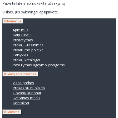
Patvirtinkite ir apmokėkite užsakymą.
Viskas, Jūs sėkmingai apsipirkote.
Informacija
Apie mus
Kaip Pirkti?
Pristatymas
Prekių Grąžinimas
Privatumo politika
Taisyklės
Prekių katalogai
Pasiūlymas ugdymo įstaigoms
Klientų aptarnavimas
Visos prekės
Prekės su nuolaida
Dovanų kuponai
Svetainės medis
Kontaktai
Klientams