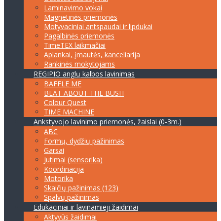
Laminavimo vokai
Magnetinės priemonės
Motyvaciniai antspaudai ir lipdukai
Pagalbinės priemonės
TimeTEX laikmačiai
Aplankai, įmautės, kanceliarija
Rankinės mokytojams
REGIPIO anglų kalbos lavinimas
BAFFLE ME
BEAT ABOUT THE BUSH
Colour Quest
TIME MACHINE
Ankstyvojo lavinimo priemonės, žaislai (0-3m.)
ABC
Formų, dydžių pažinimas
Garsai
Jutimai (sensorika)
Koordinacija
Motorika
Skaičių pažinimas (123)
Spalvų pažinimas
Edukaciniai ir lavinamieji žaidimai
Aktyvūs žaidimai