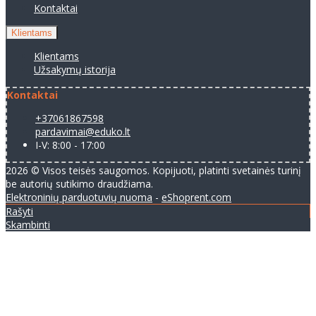
Kontaktai
Klientams
Klientams
Užsakymų istorija
Kontaktai
+37061867598
pardavimai@eduko.lt
I-V: 8:00 - 17:00
2026 © Visos teisės saugomos. Kopijuoti, platinti svetainės turinį
be autorių sutikimo draudžiama.
Elektroninių parduotuvių nuoma
-
eShoprent.com
Rašyti
Skambinti