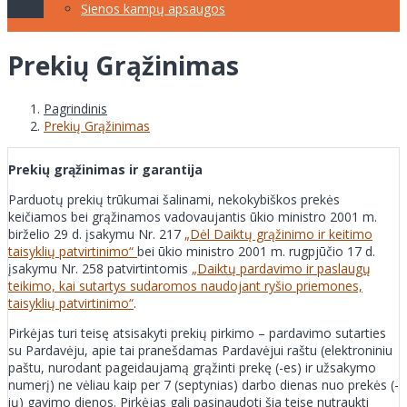
Sienos kampų apsaugos
Prekių Grąžinimas
Pagrindinis
Prekių Grąžinimas
Prekių grąžinimas ir garantija
Parduotų prekių trūkumai šalinami, nekokybiškos prekės
keičiamos bei grąžinamos vadovaujantis ūkio ministro 2001 m.
birželio 29 d. įsakymu Nr. 217
„Dėl Daiktų grąžinimo ir keitimo
taisyklių patvirtinimo“
bei ūkio ministro 2001 m. rugpjūčio 17 d.
įsakymu Nr. 258 patvirtintomis
„Daiktų pardavimo ir paslaugų
teikimo, kai sutartys sudaromos naudojant ryšio priemones,
taisyklių patvirtinimo“
.
Pirkėjas turi teisę atsisakyti prekių pirkimo – pardavimo sutarties
su Pardavėju, apie tai pranešdamas Pardavėjui raštu (elektroniniu
paštu, nurodant pageidaujamą grąžinti prekę (-es) ir užsakymo
numerį) ne vėliau kaip per 7 (septynias) darbo dienas nuo prekės (-
ių) gavimo dienos. Pirkėjas gali pasinaudoti šia teise nutraukti