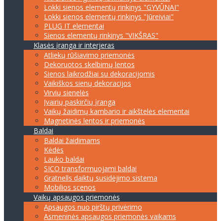
Lokki sienos elementų rinkinys "GYVŪNAI"
Lokki sienos elementų rinkinys "Jūreiviai"
PLUG IT elementai
Sienos elementų rinkinys "VIKŠRAS"
Klasės įranga ir interjeras
Atliekų rūšiavimo priemonės
Dekoruotos skelbimų lentos
Sienos laikrodžiai su dekoracijomis
Vaikiškos sienų dekoracijos
Virvių sienelės
Įvairių paskirčių įranga
Vaikų žaidimų kambario ir aikštelės elementai
Magnetinės lentos ir priemonės
Baldai
Baldai žaidimams
Kėdės
Lauko baldai
SICO transformuojami baldai
Gratnells daiktų susidėjimo sistema
Mobilios scenos
Vaikų apsaugos priemonės
Apsaugos nuo pirštų privėrimo
Asmeninės apsaugos priemonės vaikams