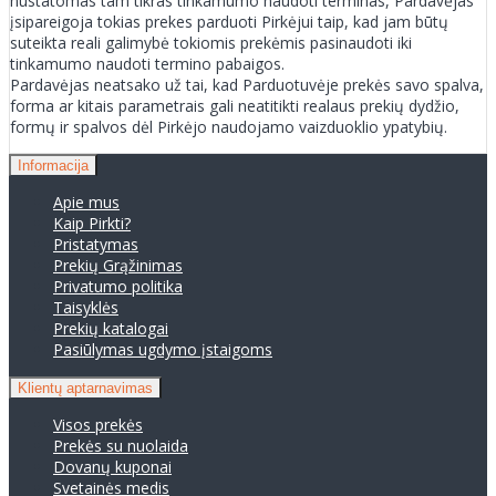
nustatomas tam tikras tinkamumo naudoti terminas, Pardavėjas
įsipareigoja tokias prekes parduoti Pirkėjui taip, kad jam būtų
suteikta reali galimybė tokiomis prekėmis pasinaudoti iki
tinkamumo naudoti termino pabaigos.
Pardavėjas neatsako už tai, kad Parduotuvėje prekės savo spalva,
forma ar kitais parametrais gali neatitikti realaus prekių dydžio,
formų ir spalvos dėl Pirkėjo naudojamo vaizduoklio ypatybių.
Informacija
Apie mus
Kaip Pirkti?
Pristatymas
Prekių Grąžinimas
Privatumo politika
Taisyklės
Prekių katalogai
Pasiūlymas ugdymo įstaigoms
Klientų aptarnavimas
Visos prekės
Prekės su nuolaida
Dovanų kuponai
Svetainės medis