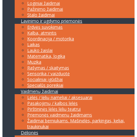
Loginiai žaidimai
Pažinimo žaidimai
Stalo žaidimai
Lavinimo ir ugdymo priemonės
Erdvės suvokimas
Kalba, atmintis
Koordinacija / motorika
Laikas
Lauko žaislai
Matematika, logika
Muzika
Rašymas / skaitymas
Sensorika / vaizduotė
Socialiniai įgūdžiai
Specialūs poreikiai
Vaidmenų žaidimai
Lėlės / lėlių nameliai / aksesuarai
Pasakojimų / kalbos lėlės
Pirštininės lėlės lėlių teatrui
Priemonės vaidmenų žaidimams
Žaidimai berniukams. Mašinėlės, parkingas, keliai,
traukinukai
Dėlionės