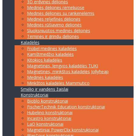
3D erdvinės dėlionės
Medinės dėlionės rėmeliuose
Medinės dėlionės su rankenėlėmis
Medinės reljefinės dėlionės
Medinės rūšiavimo dėlionės
Sluoksniuotos medinės dėlionės
Teminės ir grindų dėlionės
Kaladėlės
Frobel medinės kaladėlės
Kamštmedžio kaladėlės
Kitokios kaladėlės
Magnetinės, lengvos kaladėlės TUKI
Magnetinės, minkštos kaladėlės Jollyheap
Medinės kaladėlės
Minkštos kaladėlės Mammutico
Smėlio ir vandens žaislai
Konstruktoriai
Bioblo konstruktoriai
FischerTechnik Education konstruktoriai
Hubelino konstruktoriai
Incastro konstruktoriai
LaQ konstruktoriai
Magnetiniai PowerClix konstruktoriai
PlanToys konstruktoriai