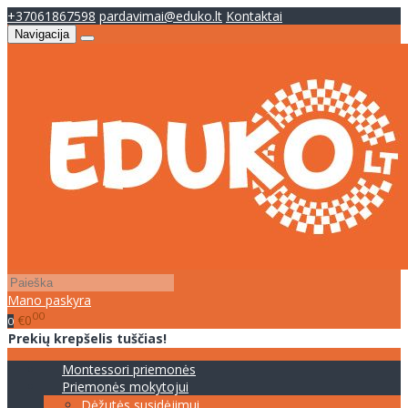
+37061867598
pardavimai@eduko.lt
Kontaktai
Navigacija
Mano paskyra
00
€0
0
Prekių krepšelis tuščias!
Montessori priemonės
Priemonės mokytojui
Dėžutės susidėjimui