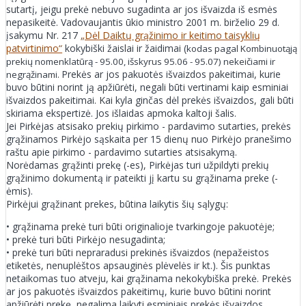
sutartį, jeigu prekė nebuvo sugadinta ar jos išvaizda iš esmės
nepasikeitė. Vadovaujantis ūkio ministro 2001 m. birželio 29 d.
įsakymu Nr. 217
„Dėl Daiktų grąžinimo ir keitimo taisyklių
patvirtinimo“
kokybiški žaislai ir žaidimai (
kodas pagal Kombinuotąją
prekių nomenklatūrą - 95.00, išskyrus 95.06 - 95.07) nekeičiami ir
Prekės ar jos pakuotės išvaizdos pakeitimai, kurie
negrąžinami.
buvo būtini norint ją apžiūrėti, negali būti vertinami kaip esminiai
išvaizdos pakeitimai. Kai kyla ginčas dėl prekės išvaizdos, gali būti
skiriama ekspertizė. Jos išlaidas apmoka kaltoji šalis.
Jei Pirkėjas atsisako prekių pirkimo - pardavimo sutarties, prekės
grąžinamos Pirkėjo sąskaita per 15 dienų nuo Pirkėjo pranešimo
raštu apie pirkimo - pardavimo sutarties atsisakymą.
Norėdamas grąžinti prekę (-es), Pirkėjas turi užpildyti prekių
grąžinimo dokumentą ir pateikti jį kartu su grąžinama preke (-
ėmis).
Pirkėjui grąžinant prekes, būtina laikytis šių sąlygų:
• grąžinama prekė turi būti originalioje tvarkingoje pakuotėje;
• prekė turi būti Pirkėjo nesugadinta;
• prekė turi būti nepraradusi prekinės išvaizdos (nepažeistos
etiketės, nenuplėštos apsauginės plėvelės ir kt.). Šis punktas
netaikomas tuo atveju, kai grąžinama nekokybiška prekė. Prekės
ar jos pakuotės išvaizdos pakeitimų, kurie buvo būtini norint
apžiūrėti prekę, negalima laikyti esminiais prekės išvaizdos