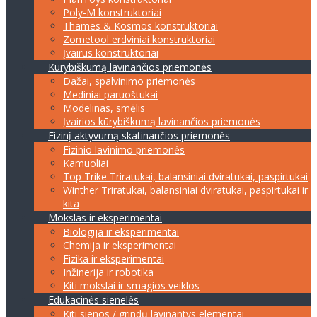
Poly-M konstruktoriai
Thames & Kosmos konstruktoriai
Zometool erdviniai konstruktoriai
Įvairūs konstruktoriai
Kūrybiškumą lavinančios priemonės
Dažai, spalvinimo priemonės
Mediniai paruoštukai
Modelinas, smėlis
Įvairios kūrybiškumą lavinančios priemonės
Fizinį aktyvumą skatinančios priemonės
Fizinio lavinimo priemonės
Kamuoliai
Top Trike Triratukai, balansiniai dviratukai, paspirtukai
Winther Triratukai, balansiniai dviratukai, paspirtukai ir
kita
Mokslas ir eksperimentai
Biologija ir eksperimentai
Chemija ir eksperimentai
Fizika ir eksperimentai
Inžinerija ir robotika
Kiti mokslai ir smagios veiklos
Edukacinės sienelės
Kiti sienos / grindų lavinantys elementai