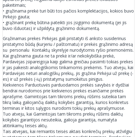
pakeitimais;
• grąžinama prekė turi būti tos pačios komplektacijos, kokios buvo
Pirkėjo gauta;
• grąžinant prekę būtina pateikti jos įsigijimo dokumentą (jei jis
buvo išduotas) ir užpildytą grąžinimo dokumentą.
Grąžinamas prekes Pirkėjas gali pristatyti iš anksto susiderinus
pristatymo būdą (kurjeriu / paštomatu) ir prekės grąžinimo adresą
su personalu Kontaktų skyrelyje nurodytomis ryšio priemonėmis.
Kai grąžinama gauta ne ta prekė ir/ar nekokybiška prekė,
Pardavėjas įsipareigoja kaip galima greičiau pasiimti tokias prekes
ir jas pakeisti analogiškomis tinkamomis prekėmis. Tuo atveju, kai
Pardavėjas neturi analogiškų prekių, jis grąžina Pirkėjui už prekę (-
es) ir už prekės (-ių) pristatymą sumokėtus pinigus.
Kiekvienos Parduotuvės parduodamos prekės savybės ir dydžiai
bendrai nurodomos prie kiekvienos prekės esančiame prekės
aprašyme. Gamintojas tam tikroms prekių rūšims suteikia tam
tikrą laiką galiojančią daiktų kokybės garantiją, kurios konkretus
terminas ir kitos sąlygos nurodomi tokių prekių aprašymuose.
Tuo atveju, kai Gamintojas tam tikroms prekių rūšims daiktų
kokybės garantijos nesuteikia, galioja garantija, numatyta
atitinkamų teisės aktų.
Tais atvejais, kai remiantis teisės aktais konkrečių prekių atžvilgiu