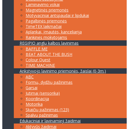
Laminavimo vokai
Magnetinės priemonės
Motyvaciniai antspaudai ir lipdukai
Pagalbinės priemonės
TimeTEX laikmačiai
Aplankai, įmautės, kanceliarija
Rankinės mokytojams
REGIPIO anglų kalbos lavinimas
BAFFLE ME
BEAT ABOUT THE BUSH
Colour Quest
TIME MACHINE
Ankstyvojo lavinimo priemonės, žaislai (0-3m.)
ABC
Formų, dydžių pažinimas
Garsai
Jutimai (sensorika)
Koordinacija
Motorika
Skaičių pažinimas (123)
Spalvų pažinimas
Edukaciniai ir lavinamieji žaidimai
Aktyvūs žaidimai