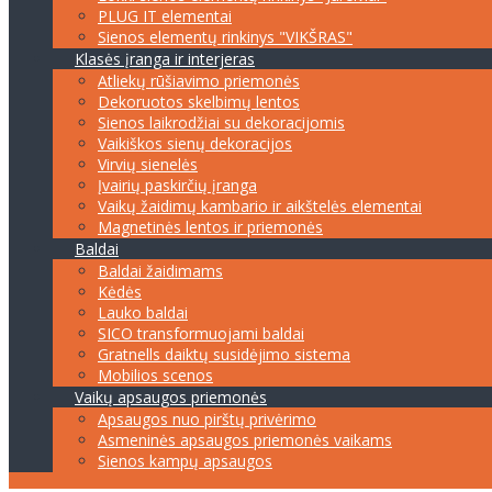
PLUG IT elementai
Sienos elementų rinkinys "VIKŠRAS"
Klasės įranga ir interjeras
Atliekų rūšiavimo priemonės
Dekoruotos skelbimų lentos
Sienos laikrodžiai su dekoracijomis
Vaikiškos sienų dekoracijos
Virvių sienelės
Įvairių paskirčių įranga
Vaikų žaidimų kambario ir aikštelės elementai
Magnetinės lentos ir priemonės
Baldai
Baldai žaidimams
Kėdės
Lauko baldai
SICO transformuojami baldai
Gratnells daiktų susidėjimo sistema
Mobilios scenos
Vaikų apsaugos priemonės
Apsaugos nuo pirštų privėrimo
Asmeninės apsaugos priemonės vaikams
Sienos kampų apsaugos