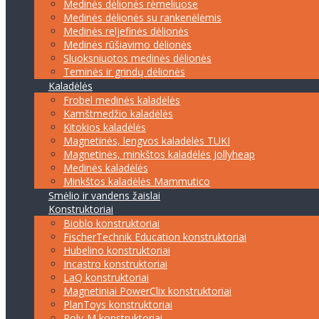
Medinės dėlionės rėmeliuose
Medinės dėlionės su rankenėlėmis
Medinės reljefinės dėlionės
Medinės rūšiavimo dėlionės
Sluoksniuotos medinės dėlionės
Teminės ir grindų dėlionės
Kaladėlės
Frobel medinės kaladėlės
Kamštmedžio kaladėlės
Kitokios kaladėlės
Magnetinės, lengvos kaladėlės TUKI
Magnetinės, minkštos kaladėlės Jollyheap
Medinės kaladėlės
Minkštos kaladėlės Mammutico
Smėlio ir vandens žaislai
Konstruktoriai
Bioblo konstruktoriai
FischerTechnik Education konstruktoriai
Hubelino konstruktoriai
Incastro konstruktoriai
LaQ konstruktoriai
Magnetiniai PowerClix konstruktoriai
PlanToys konstruktoriai
Poly-M konstruktoriai