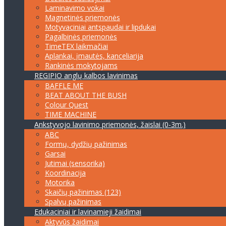
Laminavimo vokai
Magnetinės priemonės
Motyvaciniai antspaudai ir lipdukai
Pagalbinės priemonės
TimeTEX laikmačiai
Aplankai, įmautės, kanceliarija
Rankinės mokytojams
REGIPIO anglų kalbos lavinimas
BAFFLE ME
BEAT ABOUT THE BUSH
Colour Quest
TIME MACHINE
Ankstyvojo lavinimo priemonės, žaislai (0-3m.)
ABC
Formų, dydžių pažinimas
Garsai
Jutimai (sensorika)
Koordinacija
Motorika
Skaičių pažinimas (123)
Spalvų pažinimas
Edukaciniai ir lavinamieji žaidimai
Aktyvūs žaidimai