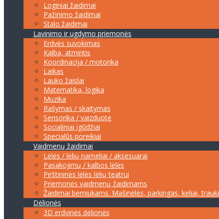
Loginiai žaidimai
Pažinimo žaidimai
Stalo žaidimai
Lavinimo ir ugdymo priemonės
Erdvės suvokimas
Kalba, atmintis
Koordinacija / motorika
Laikas
Lauko žaislai
Matematika, logika
Muzika
Rašymas / skaitymas
Sensorika / vaizduotė
Socialiniai įgūdžiai
Specialūs poreikiai
Vaidmenų žaidimai
Lėlės / lėlių nameliai / aksesuarai
Pasakojimų / kalbos lėlės
Pirštininės lėlės lėlių teatrui
Priemonės vaidmenų žaidimams
Žaidimai berniukams. Mašinėlės, parkingas, keliai, trauk
Dėlionės
3D erdvinės dėlionės