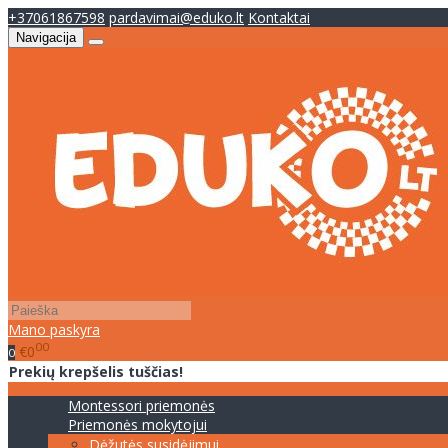
+37061867598
pardavimai@eduko.lt
Kontaktai
Navigacija
Mano paskyra
00
€0
0
Prekių krepšelis tuščias!
Montessori priemonės
Priemonės mokytojui
Dėžutės susidėjimui