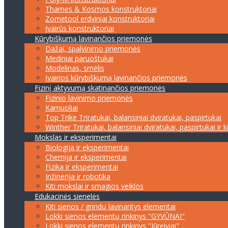
Thames & Kosmos konstruktoriai
Zometool erdviniai konstruktoriai
Įvairūs konstruktoriai
Kūrybiškumą lavinančios priemonės
Dažai, spalvinimo priemonės
Mediniai paruoštukai
Modelinas, smėlis
Įvairios kūrybiškumą lavinančios priemonės
Fizinį aktyvumą skatinančios priemonės
Fizinio lavinimo priemonės
Kamuoliai
Top Trike Triratukai, balansiniai dviratukai, paspirtukai
Winther Triratukai, balansiniai dviratukai, paspirtukai ir k
Mokslas ir eksperimentai
Biologija ir eksperimentai
Chemija ir eksperimentai
Fizika ir eksperimentai
Inžinerija ir robotika
Kiti mokslai ir smagios veiklos
Edukacinės sienelės
Kiti sienos / grindų lavinantys elementai
Lokki sienos elementų rinkinys "GYVŪNAI"
Lokki sienos elementų rinkinys "Jūreiviai"