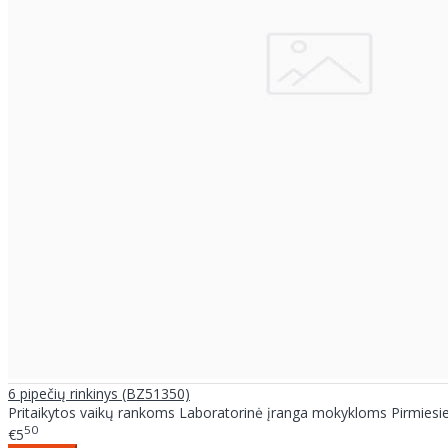
6 pipečių rinkinys (BZ51350)
Pritaikytos vaikų rankoms Laboratorinė įranga mokykloms Pirmies
50
€5