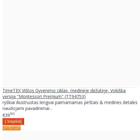
TimeTEX Vištos Gyvenimo ciklas, medinėje dėžutėje, Vokiška
versija "Montessori Premium" (TT94753)
ryškiai iliustruotas lengvai paimamamas pirštais & medinės detalės
naudojami pavadinimai ..
90
€39
Naujiena