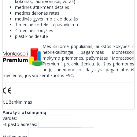
kokonas, jauni voriukai, voras)
medinės atitikmens detalės
medinis dėlionės ratas
medinės gyvenimo ciklo detalės
1 medinė kortelė su pavadinimu
4 medinės rodyklės
plastikinė dėžutė
Mes siūlome populiarias, aukštos kokybės ir
nepriekaištingai pagamintas Montessori
mokymo priemones, pažymėtas "
Montessori
Premium
" prekiniu ženklu. Jei šios priemonės
ar jų sudedamosios dalys yra pagamintos iš
medienos, jos yra sertifikuotos FSC.
CE ženklinimas
Parašyti atsiliepimą
Vardas:
El. pašto adresas:
Atsiliepimas: