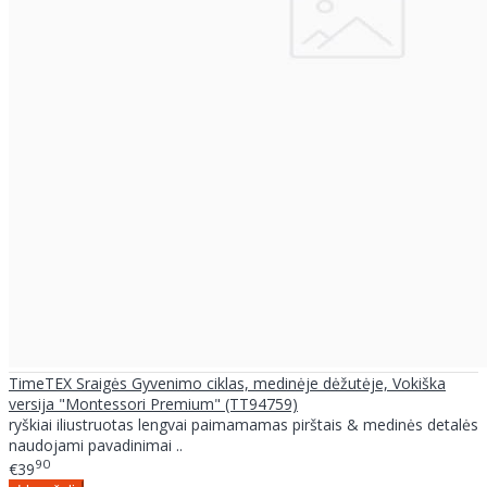
TimeTEX Sraigės Gyvenimo ciklas, medinėje dėžutėje, Vokiška
versija "Montessori Premium" (TT94759)
ryškiai iliustruotas lengvai paimamamas pirštais & medinės detalės
naudojami pavadinimai ..
90
€39