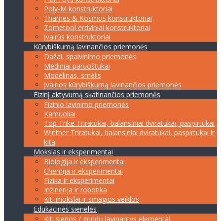
Poly-M konstruktoriai
Thames & Kosmos konstruktoriai
Zometool erdviniai konstruktoriai
Įvairūs konstruktoriai
Kūrybiškumą lavinančios priemonės
Dažai, spalvinimo priemonės
Mediniai paruoštukai
Modelinas, smėlis
Įvairios kūrybiškumą lavinančios priemonės
Fizinį aktyvumą skatinančios priemonės
Fizinio lavinimo priemonės
Kamuoliai
Top Trike Triratukai, balansiniai dviratukai, paspirtukai
Winther Triratukai, balansiniai dviratukai, paspirtukai ir
kita
Mokslas ir eksperimentai
Biologija ir eksperimentai
Chemija ir eksperimentai
Fizika ir eksperimentai
Inžinerija ir robotika
Kiti mokslai ir smagios veiklos
Edukacinės sienelės
Kiti sienos / grindų lavinantys elementai