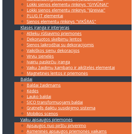
Lokki sienos elementų rinkinys "GYVŪNAI"
Lokki sienos elementų rinkinys "Jūreiviai"
PLUG IT elementai
Sienos elementų rinkinys "VIKŠRAS"
Klasės įranga ir interjeras
Atliekų rūšiavimo priemonės
Dekoruotos skelbimų lentos
Sienos laikrodžiai su dekoracijomis
Vaikiškos sienų dekoracijos
Virvių sienelės
Įvairių paskirčių įranga
Vaikų žaidimų kambario ir aikštelės elementai
Magnetinės lentos ir priemonės
Baldai
Baldai žaidimams
Kėdės
Lauko baldai
SICO transformuojami baldai
Gratnells daiktų susidėjimo sistema
Mobilios scenos
Vaikų apsaugos priemonės
Apsaugos nuo pirštų privėrimo
Asmeninės apsaugos priemonės vaikams