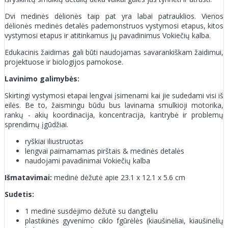
Dvi medinės dėlionės taip pat yra labai patrauklios. Vienos
dėlionės medinės detalės pademonstruos vystymosi etapus, kitos
vystymosi etapus ir atitinkamus jų pavadinimus Vokiečių kalba.
Edukacinis žaidimas gali būti naudojamas savarankiškam žaidimui,
projektuose ir biologijos pamokose.
Lavinimo galimybės:
Skirtingi vystymosi etapai lengvai įsimenami kai jie sudedami visi iš
eilės. Be to, žaismingu būdu bus lavinama smulkioji motorika,
rankų - akių koordinacija, koncentracija, kantrybė ir problemų
sprendimų įgūdžiai.
ryškiai iliustruotas
lengvai paimamamas pirštais & medinės detalės
naudojami pavadinimai Vokiečių kalba
Išmatavimai:
medinė dėžutė apie 23.1 x 12.1 x 5.6 cm
Sudetis:
1 medinė susdėjimo dėžutė su dangteliu
plastikinės gyvenimo ciklo fgūrėlės (kiaušinėliai, kiaušinėlių