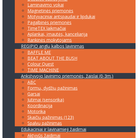
Laminavimo vokai
Magnetinės priemonės
Motyvaciniai antspaudai ir lipdukai
Pagalbinės priemonės
TimeTEX laikmačiai
Aplankai, įmautės, kanceliarija
Rankinės mokytojams
REGIPIO anglų kalbos lavinimas
BAFFLE ME
BEAT ABOUT THE BUSH
Colour Quest
TIME MACHINE
Ankstyvojo lavinimo priemonės, žaislai (0-3m.)
ABC
Formų, dydžių pažinimas
Garsai
Jutimai (sensorika)
Koordinacija
Motorika
Skaičių pažinimas (123)
Spalvų pažinimas
Edukaciniai ir lavinamieji žaidimai
Aktyvūs žaidimai