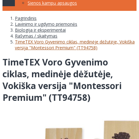
Sienos kampų apsaugos
Pagrindinis
Lavinimo ir ugdymo priemonės
Biologija ir eksperimentai
Rašymas / skaitymas
TimeTEX Voro Gyvenimo ciklas, medinėje dėžutėje, Vokiška
versija "Montessori Premium" (TT94758)
TimeTEX Voro Gyvenimo
ciklas, medinėje dėžutėje,
Vokiška versija "Montessori
Premium" (TT94758)