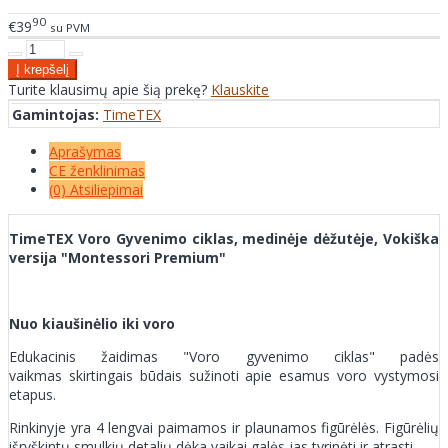
90
€39
su PVM
Turite klausimų apie šią prekę?
Klauskite
Gamintojas:
TimeTEX
Aprašymas
CE ženklinimas
(0) Atsiliepimai
TimeTEX Voro Gyvenimo ciklas, medinėje dėžutėje, Vokiška
versija "Montessori Premium"
Nuo kiaušinėlio iki voro
Edukacinis žaidimas "Voro gyvenimo ciklas" padės
vaikmas skirtingais būdais sužinoti apie esamus voro vystymosi
etapus.
Rinkinyje yra 4 lengvai paimamos ir plaunamos figūrėlės. Figūrėlių
išryškintų smulkių detalių dėka vaikai galės jas tyrinėti ir atrasti.