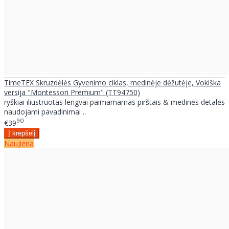
TimeTEX Skruzdėlės Gyvenimo ciklas, medinėje dėžutėje, Vokiška
versija "Montessori Premium" (TT94750)
ryškiai iliustruotas lengvai paimamamas pirštais & medinės detalės
naudojami pavadinimai ..
90
€39
Naujiena