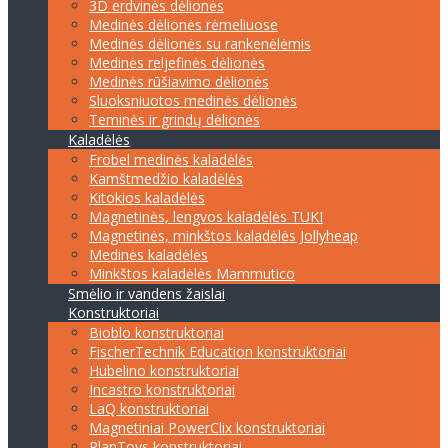
3D erdvinės dėlionės
Medinės dėlionės rėmeliuose
Medinės dėlionės su rankenėlėmis
Medinės reljefinės dėlionės
Medinės rūšiavimo dėlionės
Sluoksniuotos medinės dėlionės
Teminės ir grindų dėlionės
Kaladėlės
Frobel medinės kaladėlės
Kamštmedžio kaladėlės
Kitokios kaladėlės
Magnetinės, lengvos kaladėlės TUKI
Magnetinės, minkštos kaladėlės Jollyheap
Medinės kaladėlės
Minkštos kaladėlės Mammutico
Smėlio ir vandens žaislai
Konstruktoriai
Bioblo konstruktoriai
FischerTechnik Education konstruktoriai
Hubelino konstruktoriai
Incastro konstruktoriai
LaQ konstruktoriai
Magnetiniai PowerClix konstruktoriai
PlanToys konstruktoriai