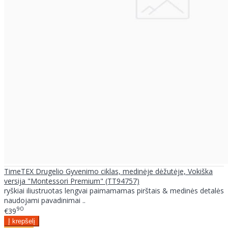
TimeTEX Drugelio Gyvenimo ciklas, medinėje dėžutėje, Vokiška
versija "Montessori Premium" (TT94757)
ryškiai iliustruotas lengvai paimamamas pirštais & medinės detalės
naudojami pavadinimai ..
90
€39