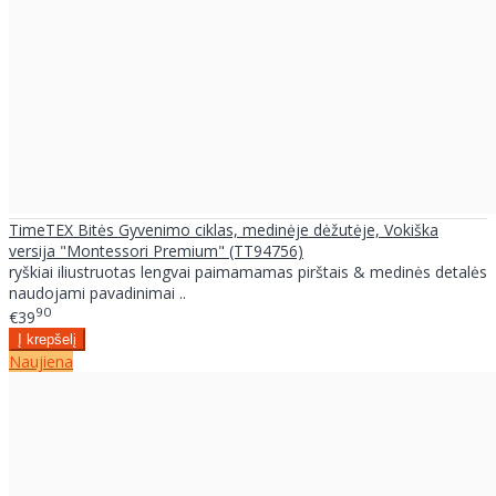
TimeTEX Bitės Gyvenimo ciklas, medinėje dėžutėje, Vokiška
versija "Montessori Premium" (TT94756)
ryškiai iliustruotas lengvai paimamamas pirštais & medinės detalės
naudojami pavadinimai ..
90
€39
Naujiena