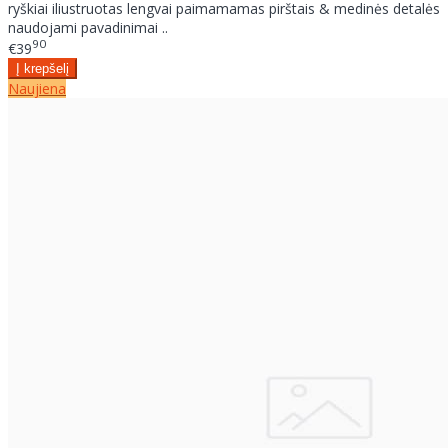
ryškiai iliustruotas lengvai paimamamas pirštais & medinės detalės
naudojami pavadinimai ..
90
€39
Naujiena