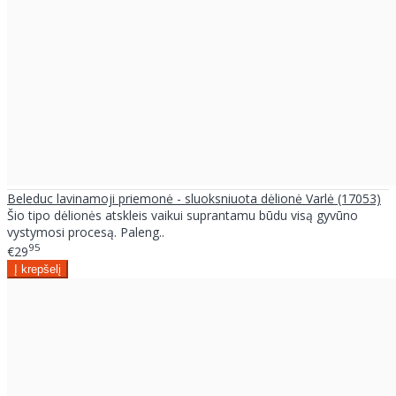
Beleduc lavinamoji priemonė - sluoksniuota dėlionė Varlė (17053)
Šio tipo dėlionės atskleis vaikui suprantamu būdu visą gyvūno
vystymosi procesą. Paleng..
95
€29