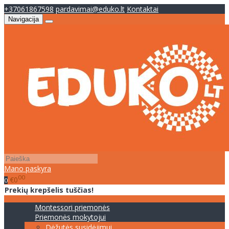
+37061867598
pardavimai@eduko.lt
Kontaktai
Navigacija
Mano paskyra
00
€0
0
Prekių krepšelis tuščias!
Montessori priemonės
Priemonės mokytojui
Dėžutės susidėjimui