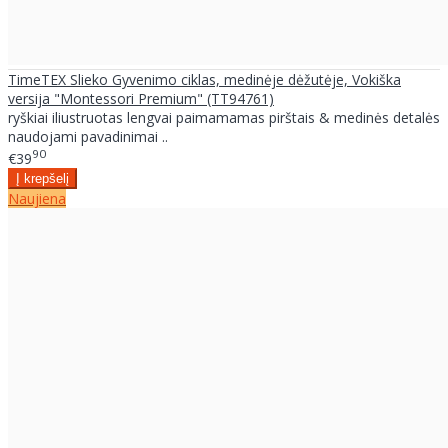
TimeTEX Slieko Gyvenimo ciklas, medinėje dėžutėje, Vokiška
versija "Montessori Premium" (TT94761)
ryškiai iliustruotas lengvai paimamamas pirštais & medinės detalės
naudojami pavadinimai ..
90
€39
Naujiena