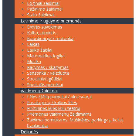
Loginiai žaidimai
Pažinimo žaidimai
Stalo žaidimai
Lavinimo ir ugdymo priemonės
Erdvės suvokimas
Kalba, atmintis
Koordinacija / motorika
Laikas
Lauko žaislai
Matematika, logika
Muzika
Rašymas / skaitymas
Sensorika / vaizduotė
Socialiniai įgūdžiai
Specialūs poreikiai
Vaidmenų žaidimai
Lėlės / lėlių nameliai / aksesuarai
Pasakojimų / kalbos lėlės
Pirštininės lėlės lėlių teatrui
Priemonės vaidmenų žaidimams
Žaidimai berniukams. Mašinėlės, parkingas, keliai,
traukinukai
Dėlionės