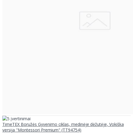
TimeTEX Boružės Gyvenimo ciklas, medinėje dėžutėje, Vokiška
versija "Montessori Premium" (TT94754)