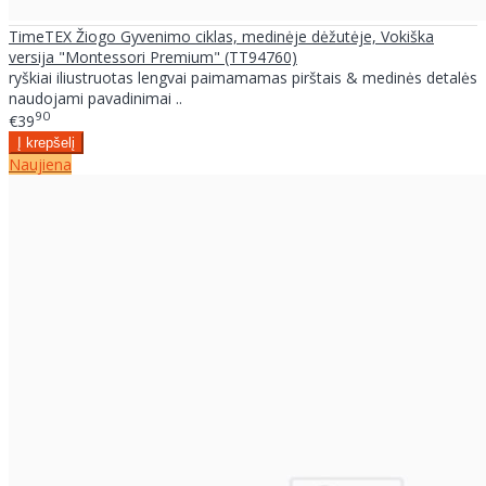
TimeTEX Žiogo Gyvenimo ciklas, medinėje dėžutėje, Vokiška
versija "Montessori Premium" (TT94760)
ryškiai iliustruotas lengvai paimamamas pirštais & medinės detalės
naudojami pavadinimai ..
90
€39
Naujiena