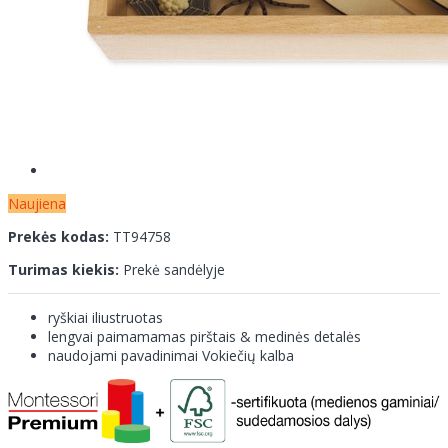
Naujiena
Prekės kodas:
TT94758
Turimas kiekis:
Prekė sandėlyje
ryškiai iliustruotas
lengvai paimamamas pirštais & medinės detalės
naudojami pavadinimai Vokiečių kalba