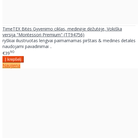
TimeTEX Bitės Gyvenimo ciklas, medinėje dėžutėje, Vokiška
versija "Montessori Premium" (TT94756)
ryškiai iliustruotas lengvai paimamamas pirštais & medinės detalės
naudojami pavadinimai ..
90
€39
Naujiena