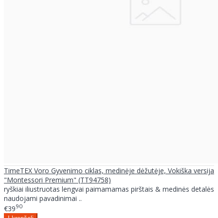
TimeTEX Voro Gyvenimo ciklas, medinėje dėžutėje, Vokiška versija
"Montessori Premium" (TT94758)
ryškiai iliustruotas lengvai paimamamas pirštais & medinės detalės
naudojami pavadinimai ..
90
€39