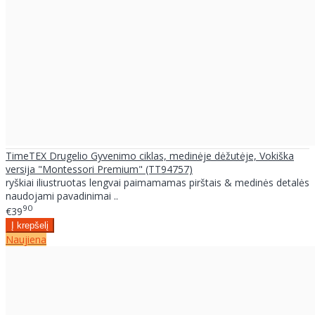
TimeTEX Drugelio Gyvenimo ciklas, medinėje dėžutėje, Vokiška
versija "Montessori Premium" (TT94757)
ryškiai iliustruotas lengvai paimamamas pirštais & medinės detalės
naudojami pavadinimai ..
90
€39
Naujiena