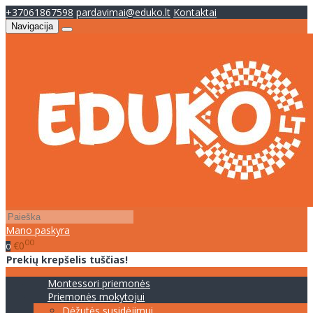
+37061867598
pardavimai@eduko.lt
Kontaktai
Navigacija
Mano paskyra
00
€0
0
Prekių krepšelis tuščias!
Montessori priemonės
Priemonės mokytojui
Dėžutės susidėjimui