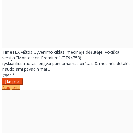
TimeTEX Vištos Gyvenimo ciklas, medinėje dėžutėje, Vokiška
versija "Montessori Premium" (TT94753)
ryškiai iliustruotas lengvai paimamamas pirštais & medinės detalės
naudojami pavadinimai ..
90
€39
Naujiena