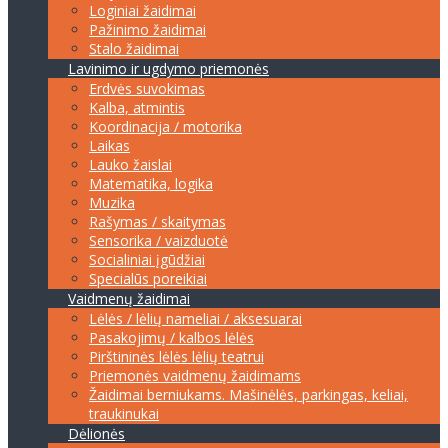
Loginiai žaidimai
Pažinimo žaidimai
Stalo žaidimai
Lavinimo ir ugdymo priemonės
Erdvės suvokimas
Kalba, atmintis
Koordinacija / motorika
Laikas
Lauko žaislai
Matematika, logika
Muzika
Rašymas / skaitymas
Sensorika / vaizduotė
Socialiniai įgūdžiai
Specialūs poreikiai
Vaidmenų žaidimai
Lėlės / lėlių nameliai / aksesuarai
Pasakojimų / kalbos lėlės
Pirštininės lėlės lėlių teatrui
Priemonės vaidmenų žaidimams
Žaidimai berniukams. Mašinėlės, parkingas, keliai,
traukinukai
Dėlionės