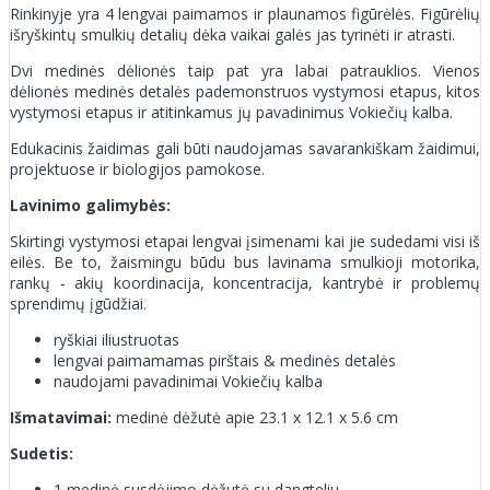
Rinkinyje yra 4 lengvai paimamos ir plaunamos figūrėlės. Figūrėlių
išryškintų smulkių detalių dėka vaikai galės jas tyrinėti ir atrasti.
Dvi medinės dėlionės taip pat yra labai patrauklios. Vienos
dėlionės medinės detalės pademonstruos vystymosi etapus, kitos
vystymosi etapus ir atitinkamus jų pavadinimus Vokiečių kalba.
Edukacinis žaidimas gali būti naudojamas savarankiškam žaidimui,
projektuose ir biologijos pamokose.
Lavinimo galimybės:
Skirtingi vystymosi etapai lengvai įsimenami kai jie sudedami visi iš
eilės. Be to, žaismingu būdu bus lavinama smulkioji motorika,
rankų - akių koordinacija, koncentracija, kantrybė ir problemų
sprendimų įgūdžiai.
ryškiai iliustruotas
lengvai paimamamas pirštais & medinės detalės
naudojami pavadinimai Vokiečių kalba
Išmatavimai:
medinė dėžutė apie 23.1 x 12.1 x 5.6 cm
Sudetis:
1 medinė susdėjimo dėžutė su dangteliu