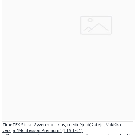
TimeTEX Slieko Gyvenimo ciklas, medinėje dėžutėje, Vokiška
versija "Montessori Premium" (TT94761)