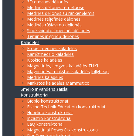
3D erdvinės dėlionės
Medinės dėlionės rėmeliuose
Medinės dėlionės su rankenėlėmis
Medinės reljefinės dėlionės
Medinės rūšiavimo dėlionės
Sluoksniuotos medinės dėlionės
Teminės ir grindų dėlionės
Kaladėlės
Frobel medinės kaladėlės
Kamštmedžio kaladėlės
Kitokios kaladėlės
Magnetinės, lengvos kaladėlės TUKI
Magnetinės, minkštos kaladėlės Jollyheap
Medinės kaladėlės
Minkštos kaladėlės Mammutico
Smėlio ir vandens žaislai
Konstruktoriai
Bioblo konstruktoriai
FischerTechnik Education konstruktoriai
Hubelino konstruktoriai
Incastro konstruktoriai
LaQ konstruktoriai
Magnetiniai PowerClix konstruktoriai
PlanToys konstruktoriai