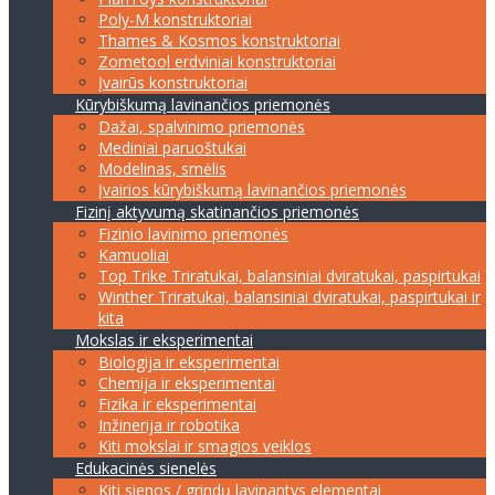
Poly-M konstruktoriai
Thames & Kosmos konstruktoriai
Zometool erdviniai konstruktoriai
Įvairūs konstruktoriai
Kūrybiškumą lavinančios priemonės
Dažai, spalvinimo priemonės
Mediniai paruoštukai
Modelinas, smėlis
Įvairios kūrybiškumą lavinančios priemonės
Fizinį aktyvumą skatinančios priemonės
Fizinio lavinimo priemonės
Kamuoliai
Top Trike Triratukai, balansiniai dviratukai, paspirtukai
Winther Triratukai, balansiniai dviratukai, paspirtukai ir
kita
Mokslas ir eksperimentai
Biologija ir eksperimentai
Chemija ir eksperimentai
Fizika ir eksperimentai
Inžinerija ir robotika
Kiti mokslai ir smagios veiklos
Edukacinės sienelės
Kiti sienos / grindų lavinantys elementai