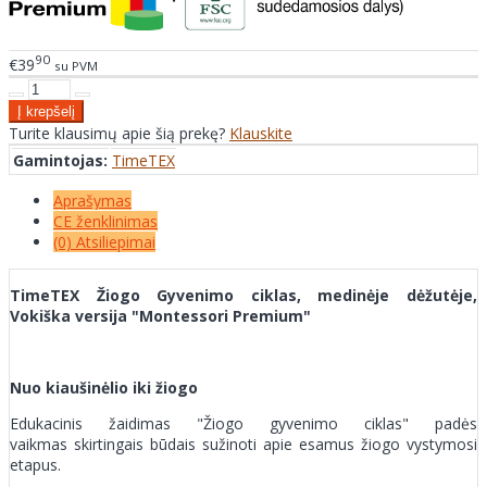
90
€39
su PVM
Turite klausimų apie šią prekę?
Klauskite
Gamintojas:
TimeTEX
Aprašymas
CE ženklinimas
(0) Atsiliepimai
TimeTEX Žiogo Gyvenimo ciklas, medinėje dėžutėje,
Vokiška versija "Montessori Premium"
Nuo kiaušinėlio iki žiogo
Edukacinis žaidimas "Žiogo gyvenimo ciklas" padės
vaikmas skirtingais būdais sužinoti apie esamus žiogo vystymosi
etapus.