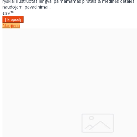
ryškiai iliustruotas lengvai paimamamas pirštais & medinės detalės
naudojami pavadinimai ..
90
€39
Naujiena