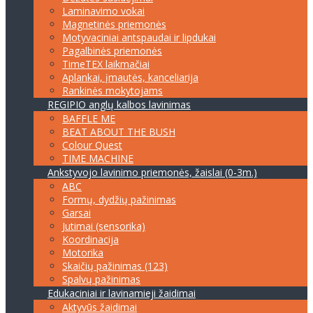
Laminavimo vokai
Magnetinės priemonės
Motyvaciniai antspaudai ir lipdukai
Pagalbinės priemonės
TimeTEX laikmačiai
Aplankai, įmautės, kanceliarija
Rankinės mokytojams
REGIPIO anglų kalbos lavinimas
BAFFLE ME
BEAT ABOUT THE BUSH
Colour Quest
TIME MACHINE
Ankstyvojo lavinimo priemonės, žaislai (0-3m.)
ABC
Formų, dydžių pažinimas
Garsai
Jutimai (sensorika)
Koordinacija
Motorika
Skaičių pažinimas (123)
Spalvų pažinimas
Edukaciniai ir lavinamieji žaidimai
Aktyvūs žaidimai