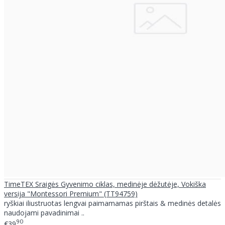
TimeTEX Sraigės Gyvenimo ciklas, medinėje dėžutėje, Vokiška
versija "Montessori Premium" (TT94759)
ryškiai iliustruotas lengvai paimamamas pirštais & medinės detalės
naudojami pavadinimai ..
90
€39