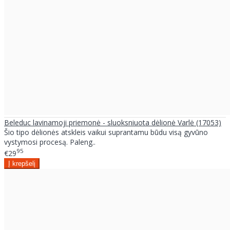
Beleduc lavinamoji priemonė - sluoksniuota dėlionė Varlė (17053)
Šio tipo dėlionės atskleis vaikui suprantamu būdu visą gyvūno
vystymosi procesą. Paleng..
95
€29