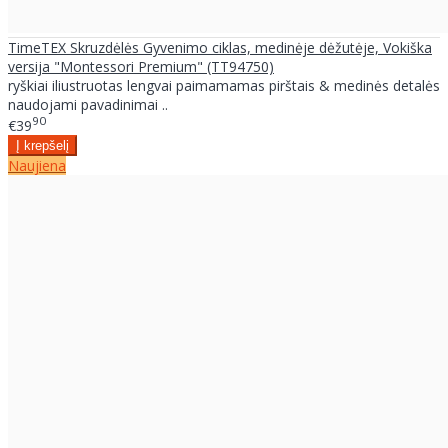
TimeTEX Skruzdėlės Gyvenimo ciklas, medinėje dėžutėje, Vokiška
versija "Montessori Premium" (TT94750)
ryškiai iliustruotas lengvai paimamamas pirštais & medinės detalės
naudojami pavadinimai ..
90
€39
Naujiena