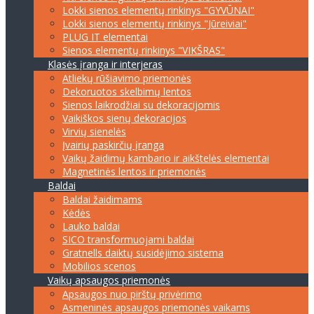
Lokki sienos elementų rinkinys "GYVŪNAI"
Lokki sienos elementų rinkinys "Jūreiviai"
PLUG IT elementai
Sienos elementų rinkinys "VIKŠRAS"
Klasės įranga ir interjeras
Atliekų rūšiavimo priemonės
Dekoruotos skelbimų lentos
Sienos laikrodžiai su dekoracijomis
Vaikiškos sienų dekoracijos
Virvių sienelės
Įvairių paskirčių įranga
Vaikų žaidimų kambario ir aikštelės elementai
Magnetinės lentos ir priemonės
Baldai
Baldai žaidimams
Kėdės
Lauko baldai
SICO transformuojami baldai
Gratnells daiktų susidėjimo sistema
Mobilios scenos
Vaikų apsaugos priemonės
Apsaugos nuo pirštų privėrimo
Asmeninės apsaugos priemonės vaikams