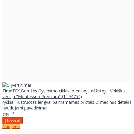
TimeTEX Boružės Gyvenimo ciklas, medinėje dėžutėje, Vokiška
versija "Montessori Premium" (TT94754)
ryškiai iliustruotas lengvai paimamamas pirštais & medinės detalės
naudojami pavadinimai ..
90
€39
Naujiena