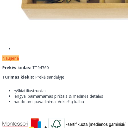
Naujiena
Prekės kodas:
TT94760
Turimas kiekis:
Prekė sandėlyje
ryškiai iliustruotas
lengvai paimamamas pirštais & medinės detalės
naudojami pavadinimai Vokiečių kalba