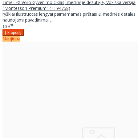
TimeTEX Voro Gyvenimo ciklas, medinėje dėžutėje, Vokiška versija
"Montessori Premium" (TT94758)
ryškiai iliustruotas lengvai paimamamas pirštais & medinės detalės
naudojami pavadinimai ..
90
€39
Naujiena