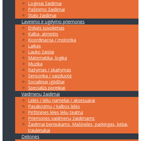
Loginiai žaidimai
Pažinimo žaidimai
Stalo žaidimai
Lavinimo ir ugdymo priemonės
Erdvės suvokimas
Kalba, atmintis
Koordinacija / motorika
Laikas
Lauko žaislai
Matematika, logika
Muzika
Rašymas / skaitymas
Sensorika / vaizduotė
Socialiniai įgūdžiai
Specialūs poreikiai
Vaidmenų žaidimai
Lėlės / lėlių nameliai / aksesuarai
Pasakojimų / kalbos lėlės
Pirštininės lėlės lėlių teatrui
Priemonės vaidmenų žaidimams
Žaidimai berniukams. Mašinėlės, parkingas, keliai,
traukinukai
Dėlionės