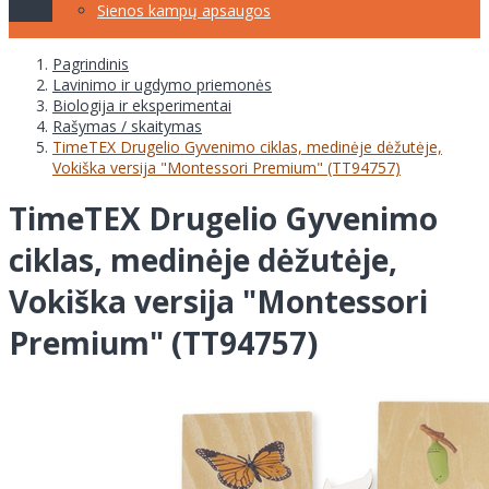
Sienos kampų apsaugos
Pagrindinis
Lavinimo ir ugdymo priemonės
Biologija ir eksperimentai
Rašymas / skaitymas
TimeTEX Drugelio Gyvenimo ciklas, medinėje dėžutėje,
Vokiška versija "Montessori Premium" (TT94757)
TimeTEX Drugelio Gyvenimo
ciklas, medinėje dėžutėje,
Vokiška versija "Montessori
Premium" (TT94757)