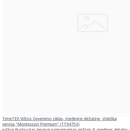
TimeTEX Vištos Gyvenimo ciklas, medinėje dėžutėje, Vokiška
versija "Montessori Premium" (TT94753)
ryškiai iliustruotas lengvai paimamamas pirštais & medinės detalės