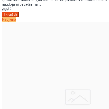
naudojami pavadinimai ..
90
€39
Naujiena