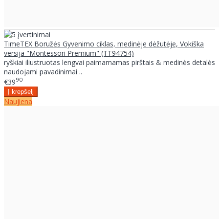
TimeTEX Boružės Gyvenimo ciklas, medinėje dėžutėje, Vokiška
versija "Montessori Premium" (TT94754)
ryškiai iliustruotas lengvai paimamamas pirštais & medinės detalės
naudojami pavadinimai ..
90
€39
Naujiena