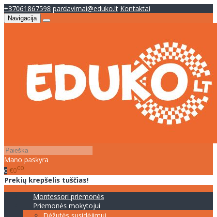
+37061867598
pardavimai@eduko.lt
Kontaktai
Navigacija
Mano paskyra
00
€0
0
Prekių krepšelis tuščias!
Montessori priemonės
Priemonės mokytojui
Dėžutės susidėjimui