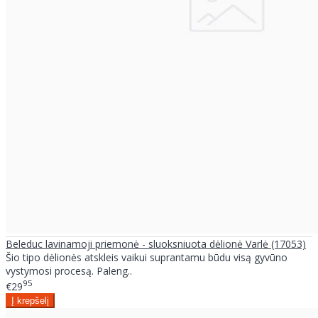
Beleduc lavinamoji priemonė - sluoksniuota dėlionė Varlė (17053)
Šio tipo dėlionės atskleis vaikui suprantamu būdu visą gyvūno
vystymosi procesą. Paleng..
95
€29