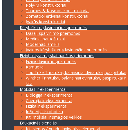
Poly-M konstruktoriai
Thames & Kosmos konstruktoriai
Zometool erdviniai konstruktoriai
Įvairūs konstruktoriai
Kūrybiškumą lavinančios priemonės
Dažai, spalvinimo priemonės
Mediniai paruoštukai
Modelinas, smėlis
Įvairios kūrybiškumą lavinančios priemonės
Fizinį aktyvumą skatinančios priemonės
Fizinio lavinimo priemonės
Kamuoliai
Top Trike Triratukai, balansiniai dviratukai, paspirtukai
Winther Triratukai, balansiniai dviratukai, paspirtukai ir
kita
Mokslas ir eksperimentai
Biologija ir eksperimentai
Chemija ir eksperimentai
Fizika ir eksperimentai
Inžinerija ir robotika
Kiti mokslai ir smagios veiklos
Edukacinės sienelės
Kiti sienos / grindų lavinantys elementai