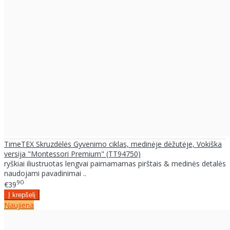
TimeTEX Skruzdėlės Gyvenimo ciklas, medinėje dėžutėje, Vokiška
versija "Montessori Premium" (TT94750)
ryškiai iliustruotas lengvai paimamamas pirštais & medinės detalės
naudojami pavadinimai ..
90
€39
Naujiena