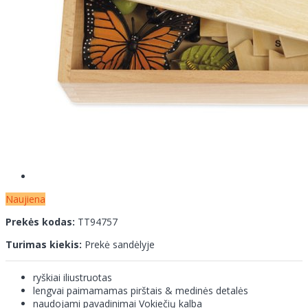
Naujiena
Prekės kodas:
TT94757
Turimas kiekis:
Prekė sandėlyje
ryškiai iliustruotas
lengvai paimamamas pirštais & medinės detalės
naudojami pavadinimai Vokiečių kalba