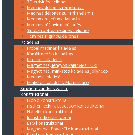
3D erdvinės dėlionės
Medinės dėlionės rėmeliuose
Medinės dėlionės su rankenėlėmis
Medinės reljefinės dėlionės
Medinės rūšiavimo dėlionės
Sluoksniuotos medinės dėlionės
Teminės ir grindų dėlionės
Kaladėlės
Frobel medinės kaladėlės
Kamštmedžio kaladėlės
Kitokios kaladėlės
Magnetinės, lengvos kaladėlės TUKI
Magnetinės, minkštos kaladėlės Jollyheap
Medinės kaladėlės
Minkštos kaladėlės Mammutico
Smėlio ir vandens žaislai
Konstruktoriai
Bioblo konstruktoriai
FischerTechnik Education konstruktoriai
Hubelino konstruktoriai
Incastro konstruktoriai
LaQ konstruktoriai
Magnetiniai PowerClix konstruktoriai
PlanToys konstruktoriai