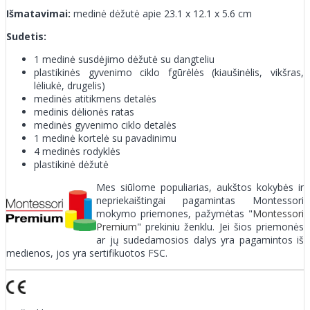
Išmatavimai:
medinė dėžutė apie 23.1 x 12.1 x 5.6 cm
Sudetis:
1 medinė susdėjimo dėžutė su dangteliu
plastikinės gyvenimo ciklo fgūrėlės (kiaušinėlis, vikšras,
lėliukė, drugelis)
medinės atitikmens detalės
medinis dėlionės ratas
medinės gyvenimo ciklo detalės
1 medinė kortelė su pavadinimu
4 medinės rodyklės
plastikinė dėžutė
Mes siūlome populiarias, aukštos kokybės ir
nepriekaištingai pagamintas Montessori
mokymo priemones, pažymėtas "
Montessori
Premium
" prekiniu ženklu. Jei šios priemonės
ar jų sudedamosios dalys yra pagamintos iš
medienos, jos yra sertifikuotos FSC.