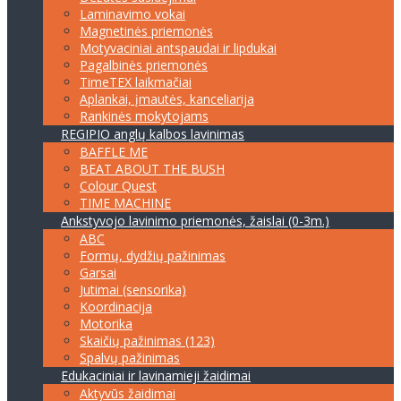
Laminavimo vokai
Magnetinės priemonės
Motyvaciniai antspaudai ir lipdukai
Pagalbinės priemonės
TimeTEX laikmačiai
Aplankai, įmautės, kanceliarija
Rankinės mokytojams
REGIPIO anglų kalbos lavinimas
BAFFLE ME
BEAT ABOUT THE BUSH
Colour Quest
TIME MACHINE
Ankstyvojo lavinimo priemonės, žaislai (0-3m.)
ABC
Formų, dydžių pažinimas
Garsai
Jutimai (sensorika)
Koordinacija
Motorika
Skaičių pažinimas (123)
Spalvų pažinimas
Edukaciniai ir lavinamieji žaidimai
Aktyvūs žaidimai