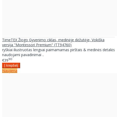
TimeTEX Žiogo Gyvenimo ciklas, medinėje dėžutėje, Vokiška
versija "Montessori Premium" (TT94760)
ryškiai iliustruotas lengvai paimamamas pirštais & medinės detalės
naudojami pavadinimai ..
90
€39
Naujiena