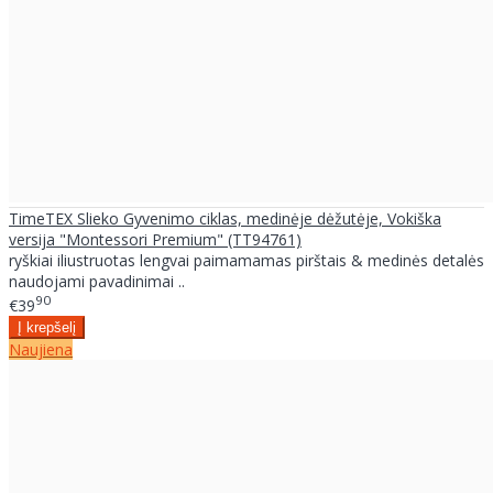
TimeTEX Slieko Gyvenimo ciklas, medinėje dėžutėje, Vokiška
versija "Montessori Premium" (TT94761)
ryškiai iliustruotas lengvai paimamamas pirštais & medinės detalės
naudojami pavadinimai ..
90
€39
Naujiena