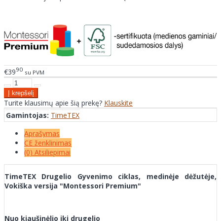
90
€39
su PVM
Turite klausimų apie šią prekę?
Klauskite
Gamintojas:
TimeTEX
Aprašymas
CE ženklinimas
(0) Atsiliepimai
TimeTEX Drugelio Gyvenimo ciklas, medinėje dėžutėje,
Vokiška versija "Montessori Premium"
Nuo kiaušinėlio iki drugelio