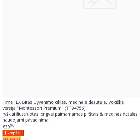
TimeTEX Bitės Gyvenimo ciklas, medinėje dėžutėje, Vokiška
versija "Montessori Premium" (TT94756)
ryškiai iliustruotas lengvai paimamamas pirštais & medinės detalės
naudojami pavadinimai ..
90
€39
Naujiena