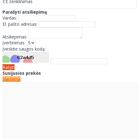
CE ženklinimas
Parašyti atsiliepimą
Vardas:
El. pašto adresas:
Atsiliepimas:
Įvertinimas:
Įveskite saugos kodą:
Rašyti
Susijusios prekės
Naujiena