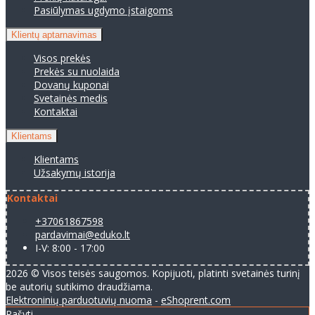
Pasiūlymas ugdymo įstaigoms
Klientų aptarnavimas
Visos prekės
Prekės su nuolaida
Dovanų kuponai
Svetainės medis
Kontaktai
Klientams
Klientams
Užsakymų istorija
Kontaktai
+37061867598
pardavimai@eduko.lt
I-V: 8:00 - 17:00
2026 © Visos teisės saugomos. Kopijuoti, platinti svetainės turinį
be autorių sutikimo draudžiama.
Elektroninių parduotuvių nuoma
-
eShoprent.com
Rašyti