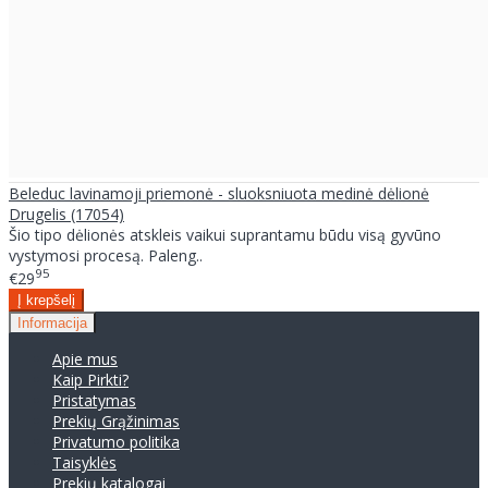
Beleduc lavinamoji priemonė - sluoksniuota medinė dėlionė
Drugelis (17054)
Šio tipo dėlionės atskleis vaikui suprantamu būdu visą gyvūno
vystymosi procesą. Paleng..
95
€29
Informacija
Apie mus
Kaip Pirkti?
Pristatymas
Prekių Grąžinimas
Privatumo politika
Taisyklės
Prekių katalogai