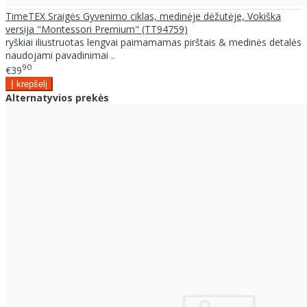
TimeTEX Sraigės Gyvenimo ciklas, medinėje dėžutėje, Vokiška
versija "Montessori Premium" (TT94759)
ryškiai iliustruotas lengvai paimamamas pirštais & medinės detalės
naudojami pavadinimai ..
90
€39
Alternatyvios prekės