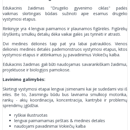
Edukacinis žaidimas "Drugelio gyvenimo ciklas" padės
vaikmas skirtingais būdais sužinoti apie esamus drugelio
vystymosi etapus.
Rinkinyje yra 4 lengvai paimamos ir plaunamos figūrėlės. Figūrėlių
išryškintų smulkių detalių dėka vaikai galės jas tyrinėti ir atrasti.
Dvi medinės dėlionės taip pat yra labai patrauklios. Vienos
dėlionės medinės detalės pademonstruos vystymosi etapus, kitos
vystymosi etapus ir atitinkamus jų pavadinimus Vokiečių kalba.
Edukacinis žaidimas gali būti naudojamas savarankiškam žaidimui,
projektuose ir biologijos pamokose.
Lavinimo galimybės:
Skirtingi vystymosi etapai lengvai įsimenami kai jie sudedami visi iš
eilės. Be to, žaismingu būdu bus lavinama smulkioji motorika,
rankų - akių koordinacija, koncentracija, kantrybė ir problemų
sprendimų įgūdžiai.
ryškiai iliustruotas
lengvai paimamamas pirštais & medinės detalės
naudojami pavadinimai Vokiečių kalba