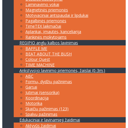
Laminavimo vokai
Magnetinės priemonės
Motyvaciniai antspaudai ir lipdukai
Pagalbinės priemonės
TimeTEX laikmačiai
Aplankai, įmautės, kanceliarija
Rankinės mokytojams
REGIPIO anglų kalbos lavinimas
BAFFLE ME
BEAT ABOUT THE BUSH
Colour Quest
TIME MACHINE
Ankstyvojo lavinimo priemonės, žaislai (0-3m.)
ABC
Formų, dydžių pažinimas
Garsai
Jutimai (sensorika)
Koordinacija
Motorika
Skaičių pažinimas (123)
Spalvų pažinimas
Edukaciniai ir lavinamieji žaidimai
Aktyvūs žaidimai