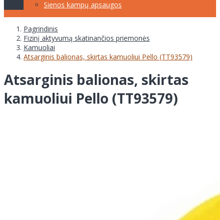
Sienos kampų apsaugos
Pagrindinis
Fizinį aktyvumą skatinančios priemonės
Kamuoliai
Atsarginis balionas, skirtas kamuoliui Pello (TT93579)
Atsarginis balionas, skirtas
kamuoliui Pello (TT93579)