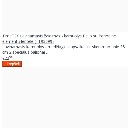
TimeTEX Lavinamasis žaidimas - kamuolys Pello su Periodine
elementų lentele (TT93699)
Lavinamasis kamuolys - medžiaginis apvalkalas, skersmuo apie 35
cm 2 specialūs balionai ..
90
€22