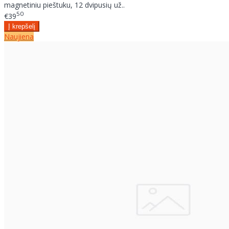
magnetiniu pieštuku, 12 dvipusių už..
50
€39
Naujiena