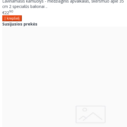
Lavinamasis kamuolys - medžiaginis apvalkalas, skersmuo apie 35
cm 2 specialūs balionai ..
90
€22
Susijusios prekės