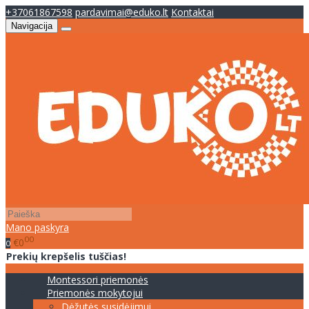
+37061867598
pardavimai@eduko.lt
Kontaktai
Navigacija
Mano paskyra
00
€0
0
Prekių krepšelis tuščias!
Montessori priemonės
Priemonės mokytojui
Dėžutės susidėjimui