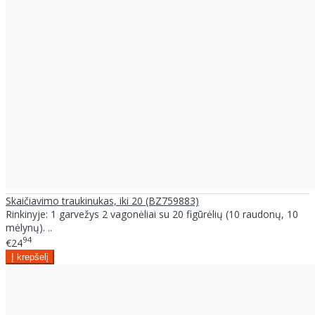
Skaičiavimo traukinukas, iki 20 (BZ759883)
Rinkinyje: 1 garvežys 2 vagonėliai su 20 figūrėlių (10 raudonų, 10
mėlynų). ..
94
€24