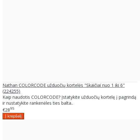
Nathan COLORCODE užduočių kortelės "Skaičiai nuo 1 iki 6"
(224255)
Kaip naudotis COLORCODE? Įstatykite užduočių kortelę į pagrindą
ir nustatykite rankenėles ties balta..
95
€28