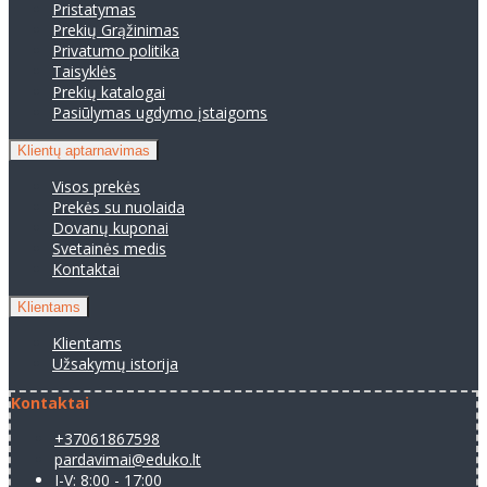
Pristatymas
Prekių Grąžinimas
Privatumo politika
Taisyklės
Prekių katalogai
Pasiūlymas ugdymo įstaigoms
Klientų aptarnavimas
Visos prekės
Prekės su nuolaida
Dovanų kuponai
Svetainės medis
Kontaktai
Klientams
Klientams
Užsakymų istorija
Kontaktai
+37061867598
pardavimai@eduko.lt
I-V: 8:00 - 17:00