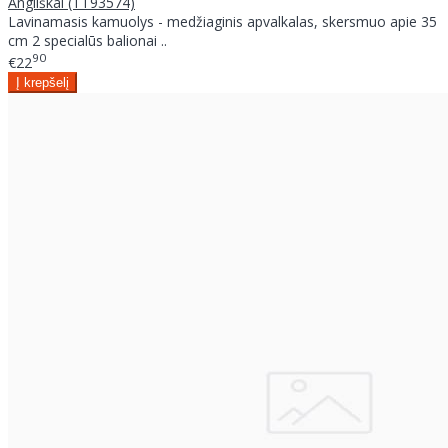
Angliškai (TT93574)
Lavinamasis kamuolys - medžiaginis apvalkalas, skersmuo apie 35
cm 2 specialūs balionai ..
90
€22