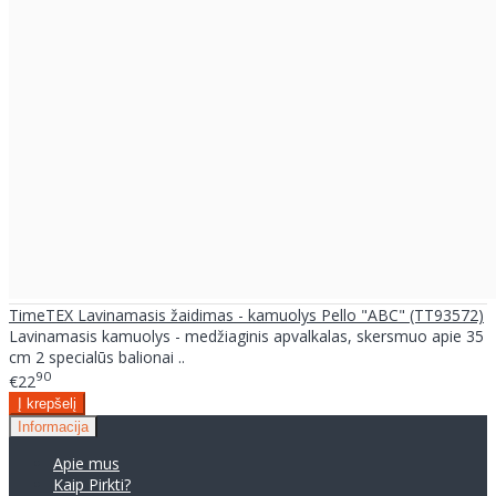
TimeTEX Lavinamasis žaidimas - kamuolys Pello "ABC" (TT93572)
Lavinamasis kamuolys - medžiaginis apvalkalas, skersmuo apie 35
cm 2 specialūs balionai ..
90
€22
Informacija
Apie mus
Kaip Pirkti?