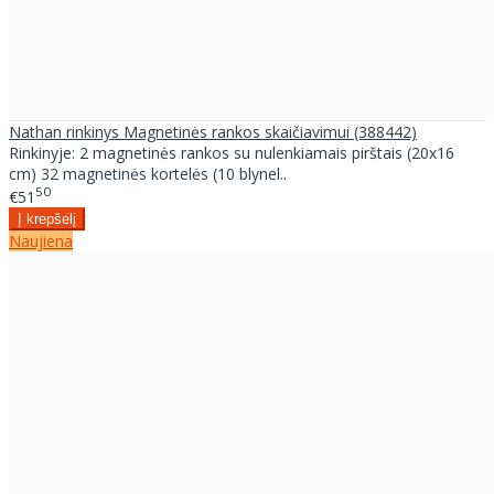
Nathan rinkinys Magnetinės rankos skaičiavimui (388442)
Rinkinyje: 2 magnetinės rankos su nulenkiamais pirštais (20x16
cm) 32 magnetinės kortelės (10 blynel..
50
€51
Naujiena