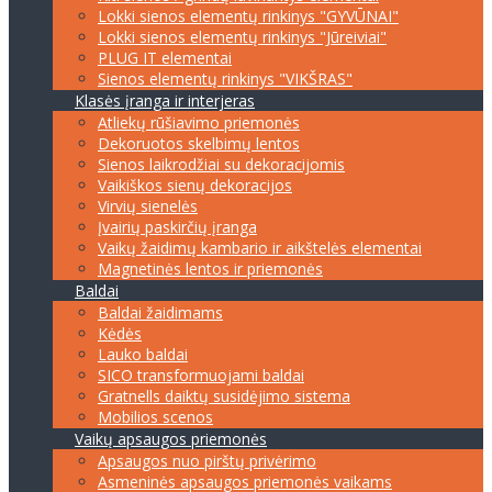
Lokki sienos elementų rinkinys "GYVŪNAI"
Lokki sienos elementų rinkinys "Jūreiviai"
PLUG IT elementai
Sienos elementų rinkinys "VIKŠRAS"
Klasės įranga ir interjeras
Atliekų rūšiavimo priemonės
Dekoruotos skelbimų lentos
Sienos laikrodžiai su dekoracijomis
Vaikiškos sienų dekoracijos
Virvių sienelės
Įvairių paskirčių įranga
Vaikų žaidimų kambario ir aikštelės elementai
Magnetinės lentos ir priemonės
Baldai
Baldai žaidimams
Kėdės
Lauko baldai
SICO transformuojami baldai
Gratnells daiktų susidėjimo sistema
Mobilios scenos
Vaikų apsaugos priemonės
Apsaugos nuo pirštų privėrimo
Asmeninės apsaugos priemonės vaikams