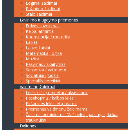
Loginiai žaidimai
Pažinimo žaidimai
Stalo žaidimai
Lavinimo ir ugdymo priemonės
Erdvės suvokimas
Kalba, atmintis
Koordinacija / motorika
Laikas
Lauko žaislai
Matematika, logika
Muzika
Rašymas / skaitymas
Sensorika / vaizduotė
Socialiniai įgūdžiai
Specialūs poreikiai
Vaidmenų žaidimai
Lėlės / lėlių nameliai / aksesuarai
Pasakojimų / kalbos lėlės
Pirštininės lėlės lėlių teatrui
Priemonės vaidmenų žaidimams
Žaidimai berniukams. Mašinėlės, parkingas, keliai,
traukinukai
Dėlionės