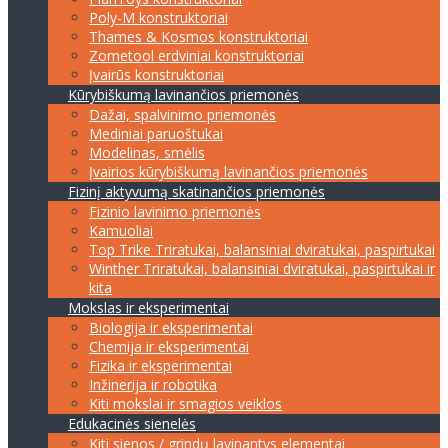
Poly-M konstruktoriai
Thames & Kosmos konstruktoriai
Zometool erdviniai konstruktoriai
Įvairūs konstruktoriai
Kūrybiškumą lavinančios priemonės
Dažai, spalvinimo priemonės
Mediniai paruoštukai
Modelinas, smėlis
Įvairios kūrybiškumą lavinančios priemonės
Fizinį aktyvumą skatinančios priemonės
Fizinio lavinimo priemonės
Kamuoliai
Top Trike Triratukai, balansiniai dviratukai, paspirtukai
Winther Triratukai, balansiniai dviratukai, paspirtukai ir
kita
Mokslas ir eksperimentai
Biologija ir eksperimentai
Chemija ir eksperimentai
Fizika ir eksperimentai
Inžinerija ir robotika
Kiti mokslai ir smagios veiklos
Edukacinės sienelės
Kiti sienos / grindų lavinantys elementai