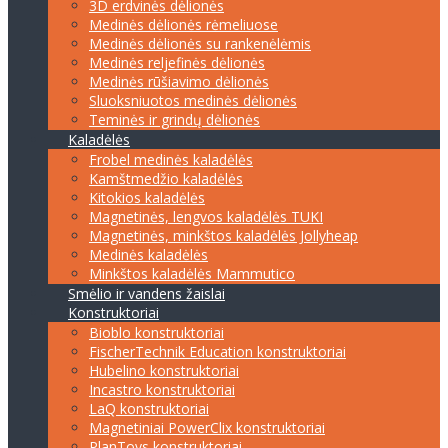
3D erdvinės dėlionės
Medinės dėlionės rėmeliuose
Medinės dėlionės su rankenėlėmis
Medinės reljefinės dėlionės
Medinės rūšiavimo dėlionės
Sluoksniuotos medinės dėlionės
Teminės ir grindų dėlionės
Kaladėlės
Frobel medinės kaladėlės
Kamštmedžio kaladėlės
Kitokios kaladėlės
Magnetinės, lengvos kaladėlės TUKI
Magnetinės, minkštos kaladėlės Jollyheap
Medinės kaladėlės
Minkštos kaladėlės Mammutico
Smėlio ir vandens žaislai
Konstruktoriai
Bioblo konstruktoriai
FischerTechnik Education konstruktoriai
Hubelino konstruktoriai
Incastro konstruktoriai
LaQ konstruktoriai
Magnetiniai PowerClix konstruktoriai
PlanToys konstruktoriai