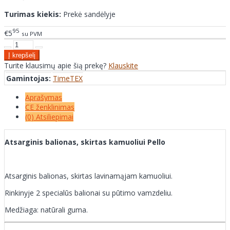
Turimas kiekis:
Prekė sandėlyje
95
€5
su PVM
Turite klausimų apie šią prekę?
Klauskite
Gamintojas:
TimeTEX
Aprašymas
CE ženklinimas
(0) Atsiliepimai
Atsarginis balionas, skirtas kamuoliui Pello
Atsarginis balionas, skirtas lavinamąjam kamuoliui.
Rinkinyje 2 specialūs balionai su pūtimo vamzdeliu.
Medžiaga: natūrali guma.