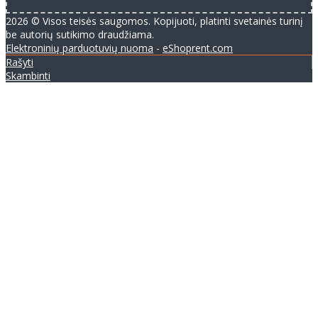
2026 © Visos teisės saugomos. Kopijuoti, platinti svetainės turinį
be autorių sutikimo draudžiama.
Elektroninių parduotuvių nuoma
-
eShoprent.com
Rašyti
Skambinti