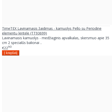
TimeTEX Lavinamasis žaidimas - kamuolys Pello su Periodine
elementų lentele (TT93699)
Lavinamasis kamuolys - medžiaginis apvalkalas, skersmuo apie 35
cm 2 specialūs balionai ..
90
€22