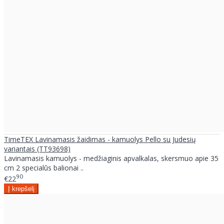
TimeTEX Lavinamasis žaidimas - kamuolys Pello su Judesių
variantais (TT93698)
Lavinamasis kamuolys - medžiaginis apvalkalas, skersmuo apie 35
cm 2 specialūs balionai ..
90
€22