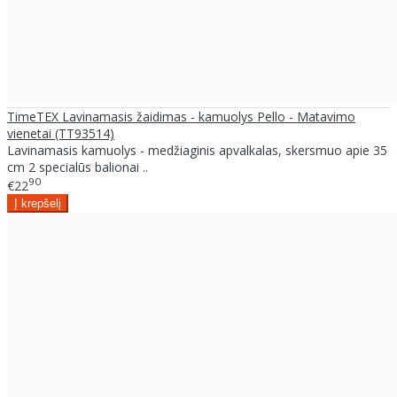
TimeTEX Lavinamasis žaidimas - kamuolys Pello - Matavimo
vienetai (TT93514)
Lavinamasis kamuolys - medžiaginis apvalkalas, skersmuo apie 35
cm 2 specialūs balionai ..
90
€22