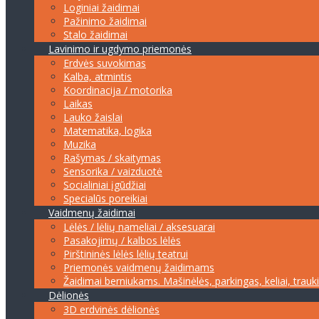
Loginiai žaidimai
Pažinimo žaidimai
Stalo žaidimai
Lavinimo ir ugdymo priemonės
Erdvės suvokimas
Kalba, atmintis
Koordinacija / motorika
Laikas
Lauko žaislai
Matematika, logika
Muzika
Rašymas / skaitymas
Sensorika / vaizduotė
Socialiniai įgūdžiai
Specialūs poreikiai
Vaidmenų žaidimai
Lėlės / lėlių nameliai / aksesuarai
Pasakojimų / kalbos lėlės
Pirštininės lėlės lėlių teatrui
Priemonės vaidmenų žaidimams
Žaidimai berniukams. Mašinėlės, parkingas, keliai, trauk
Dėlionės
3D erdvinės dėlionės