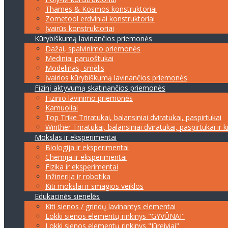
Thames & Kosmos konstruktoriai
Zometool erdviniai konstruktoriai
Įvairūs konstruktoriai
Kūrybiškumą lavinančios priemonės
Dažai, spalvinimo priemonės
Mediniai paruoštukai
Modelinas, smėlis
Įvairios kūrybiškumą lavinančios priemonės
Fizinį aktyvumą skatinančios priemonės
Fizinio lavinimo priemonės
Kamuoliai
Top Trike Triratukai, balansiniai dviratukai, paspirtukai
Winther Triratukai, balansiniai dviratukai, paspirtukai ir k
Mokslas ir eksperimentai
Biologija ir eksperimentai
Chemija ir eksperimentai
Fizika ir eksperimentai
Inžinerija ir robotika
Kiti mokslai ir smagios veiklos
Edukacinės sienelės
Kiti sienos / grindų lavinantys elementai
Lokki sienos elementų rinkinys "GYVŪNAI"
Lokki sienos elementų rinkinys "Jūreiviai"