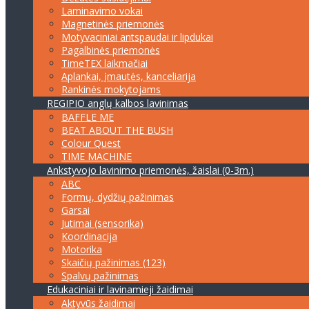
Laminavimo vokai
Magnetinės priemonės
Motyvaciniai antspaudai ir lipdukai
Pagalbinės priemonės
TimeTEX laikmačiai
Aplankai, įmautės, kanceliarija
Rankinės mokytojams
REGIPIO anglų kalbos lavinimas
BAFFLE ME
BEAT ABOUT THE BUSH
Colour Quest
TIME MACHINE
Ankstyvojo lavinimo priemonės, žaislai (0-3m.)
ABC
Formų, dydžių pažinimas
Garsai
Jutimai (sensorika)
Koordinacija
Motorika
Skaičių pažinimas (123)
Spalvų pažinimas
Edukaciniai ir lavinamieji žaidimai
Aktyvūs žaidimai