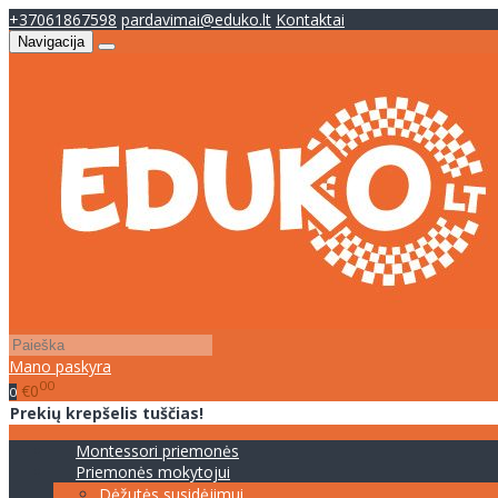
+37061867598
pardavimai@eduko.lt
Kontaktai
Navigacija
Mano paskyra
00
€0
0
Prekių krepšelis tuščias!
Montessori priemonės
Priemonės mokytojui
Dėžutės susidėjimui