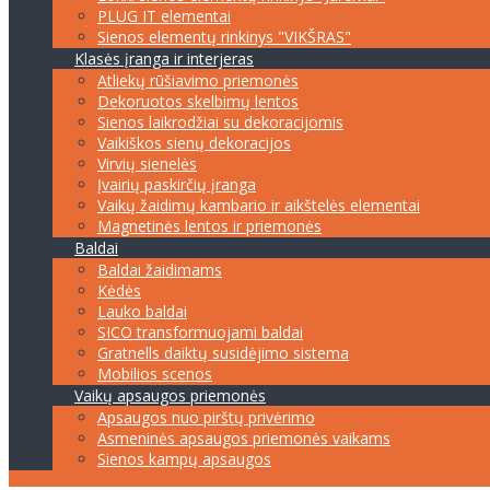
PLUG IT elementai
Sienos elementų rinkinys "VIKŠRAS"
Klasės įranga ir interjeras
Atliekų rūšiavimo priemonės
Dekoruotos skelbimų lentos
Sienos laikrodžiai su dekoracijomis
Vaikiškos sienų dekoracijos
Virvių sienelės
Įvairių paskirčių įranga
Vaikų žaidimų kambario ir aikštelės elementai
Magnetinės lentos ir priemonės
Baldai
Baldai žaidimams
Kėdės
Lauko baldai
SICO transformuojami baldai
Gratnells daiktų susidėjimo sistema
Mobilios scenos
Vaikų apsaugos priemonės
Apsaugos nuo pirštų privėrimo
Asmeninės apsaugos priemonės vaikams
Sienos kampų apsaugos