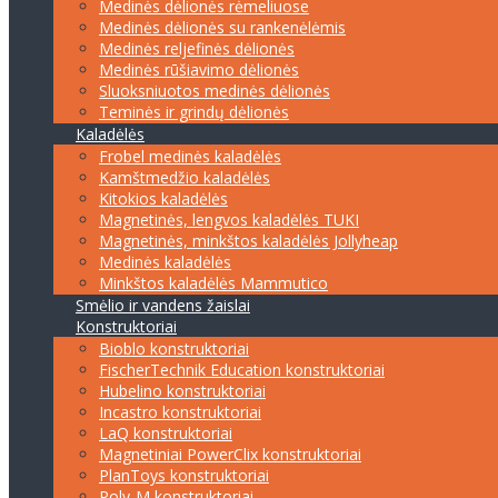
Medinės dėlionės rėmeliuose
Medinės dėlionės su rankenėlėmis
Medinės reljefinės dėlionės
Medinės rūšiavimo dėlionės
Sluoksniuotos medinės dėlionės
Teminės ir grindų dėlionės
Kaladėlės
Frobel medinės kaladėlės
Kamštmedžio kaladėlės
Kitokios kaladėlės
Magnetinės, lengvos kaladėlės TUKI
Magnetinės, minkštos kaladėlės Jollyheap
Medinės kaladėlės
Minkštos kaladėlės Mammutico
Smėlio ir vandens žaislai
Konstruktoriai
Bioblo konstruktoriai
FischerTechnik Education konstruktoriai
Hubelino konstruktoriai
Incastro konstruktoriai
LaQ konstruktoriai
Magnetiniai PowerClix konstruktoriai
PlanToys konstruktoriai
Poly-M konstruktoriai