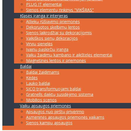
PLUG IT elementai
Sienos elementų rinkinys "VIKŠRAS"
Klasės įranga ir interjeras
Atliekų rūšiavimo priemonės
Dekoruotos skelbimų lentos
Sienos laikrodžiai su dekoracijomis
Vaikiškos sienų dekoracijos
Virvių sienelės
Įvairių paskirčių įranga
Vaikų žaidimų kambario ir aikštelės elementai
Magnetinės lentos ir priemonės
Baldai
Baldai žaidimams
Kėdės
Lauko baldai
SICO transformuojami baldai
Gratnells daiktų susidėjimo sistema
Mobilios scenos
Vaikų apsaugos priemonės
Apsaugos nuo pirštų privėrimo
Asmeninės apsaugos priemonės vaikams
Sienos kampų apsaugos