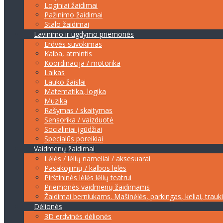
Loginiai žaidimai
Pažinimo žaidimai
Stalo žaidimai
Lavinimo ir ugdymo priemonės
Erdvės suvokimas
Kalba, atmintis
Koordinacija / motorika
Laikas
Lauko žaislai
Matematika, logika
Muzika
Rašymas / skaitymas
Sensorika / vaizduotė
Socialiniai įgūdžiai
Specialūs poreikiai
Vaidmenų žaidimai
Lėlės / lėlių nameliai / aksesuarai
Pasakojimų / kalbos lėlės
Pirštininės lėlės lėlių teatrui
Priemonės vaidmenų žaidimams
Žaidimai berniukams. Mašinėlės, parkingas, keliai, trauk
Dėlionės
3D erdvinės dėlionės