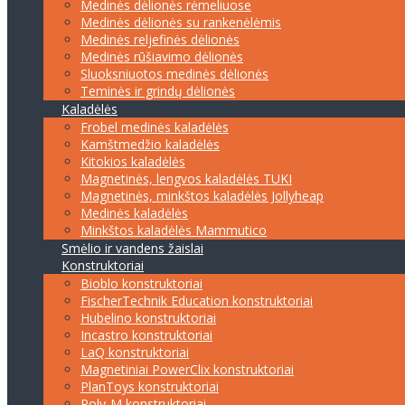
Medinės dėlionės rėmeliuose
Medinės dėlionės su rankenėlėmis
Medinės reljefinės dėlionės
Medinės rūšiavimo dėlionės
Sluoksniuotos medinės dėlionės
Teminės ir grindų dėlionės
Kaladėlės
Frobel medinės kaladėlės
Kamštmedžio kaladėlės
Kitokios kaladėlės
Magnetinės, lengvos kaladėlės TUKI
Magnetinės, minkštos kaladėlės Jollyheap
Medinės kaladėlės
Minkštos kaladėlės Mammutico
Smėlio ir vandens žaislai
Konstruktoriai
Bioblo konstruktoriai
FischerTechnik Education konstruktoriai
Hubelino konstruktoriai
Incastro konstruktoriai
LaQ konstruktoriai
Magnetiniai PowerClix konstruktoriai
PlanToys konstruktoriai
Poly-M konstruktoriai