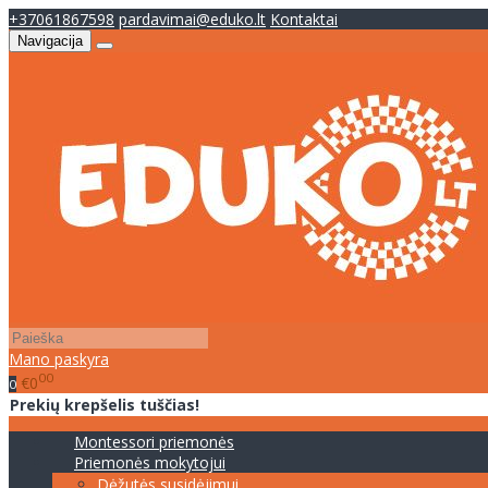
+37061867598
pardavimai@eduko.lt
Kontaktai
Navigacija
Mano paskyra
00
€0
0
Prekių krepšelis tuščias!
Montessori priemonės
Priemonės mokytojui
Dėžutės susidėjimui