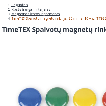
Pagrindinis
Klasės įranga ir interjeras
Magnetinės lentos ir priemonės
TimeTEX Spalvotų magnetų rinkinys, 30 mm ø, 10 vnt. (TT93
TimeTEX Spalvotų magnetų rinki