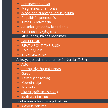
Laminavimo vokai
Magnetinės priemonės
Motyvaciniai antspaudai ir lipdukai
Pagalbinės priemonės
TimeTEX laikmačiai
Aplankai, įmautės, kanceliarija
Rankinės mokytojams
REGIPIO anglų kalbos lavinimas
BAFFLE ME
BEAT ABOUT THE BUSH
Colour Quest
TIME MACHINE
Ankstyvojo lavinimo priemonės, žaislai (0-3m.)
ABC
Formų, dydžių pažinimas
Garsai
Jutimai (sensorika)
Koordinacija
Motorika
Skaičių pažinimas (123)
Spalvų pažinimas
Edukaciniai ir lavinamieji žaidimai
Aktyvūs žaidimai