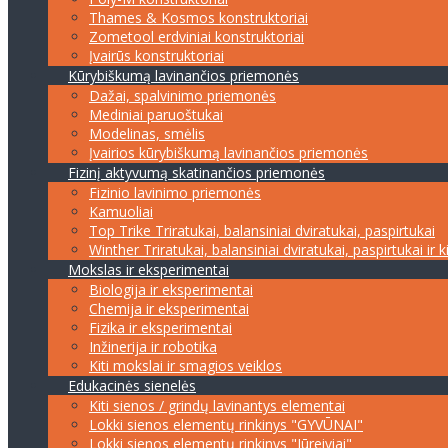
Thames & Kosmos konstruktoriai
Zometool erdviniai konstruktoriai
Įvairūs konstruktoriai
Kūrybiškumą lavinančios priemonės
Dažai, spalvinimo priemonės
Mediniai paruoštukai
Modelinas, smėlis
Įvairios kūrybiškumą lavinančios priemonės
Fizinį aktyvumą skatinančios priemonės
Fizinio lavinimo priemonės
Kamuoliai
Top Trike Triratukai, balansiniai dviratukai, paspirtukai
Winther Triratukai, balansiniai dviratukai, paspirtukai ir k
Mokslas ir eksperimentai
Biologija ir eksperimentai
Chemija ir eksperimentai
Fizika ir eksperimentai
Inžinerija ir robotika
Kiti mokslai ir smagios veiklos
Edukacinės sienelės
Kiti sienos / grindų lavinantys elementai
Lokki sienos elementų rinkinys "GYVŪNAI"
Lokki sienos elementų rinkinys "Jūreiviai"