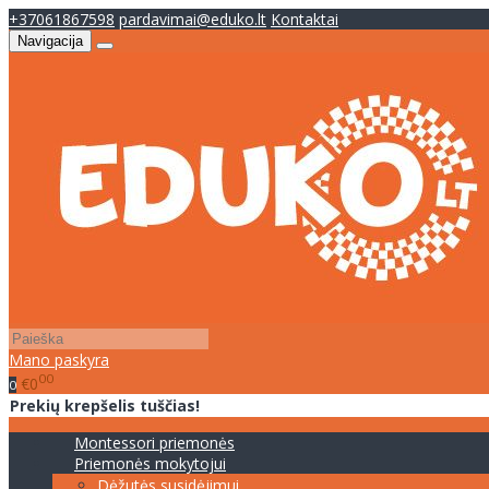
+37061867598
pardavimai@eduko.lt
Kontaktai
Navigacija
Mano paskyra
00
€0
0
Prekių krepšelis tuščias!
Montessori priemonės
Priemonės mokytojui
Dėžutės susidėjimui