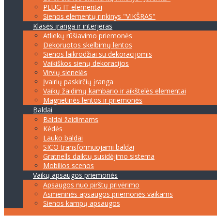
PLUG IT elementai
Sienos elementų rinkinys "VIKŠRAS"
Klasės įranga ir interjeras
Atliekų rūšiavimo priemonės
Dekoruotos skelbimų lentos
Sienos laikrodžiai su dekoracijomis
Vaikiškos sienų dekoracijos
Virvių sienelės
Įvairių paskirčių įranga
Vaikų žaidimų kambario ir aikštelės elementai
Magnetinės lentos ir priemonės
Baldai
Baldai žaidimams
Kėdės
Lauko baldai
SICO transformuojami baldai
Gratnells daiktų susidėjimo sistema
Mobilios scenos
Vaikų apsaugos priemonės
Apsaugos nuo pirštų privėrimo
Asmeninės apsaugos priemonės vaikams
Sienos kampų apsaugos