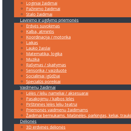
Loginiai žaidimai
Pažinimo žaidimai
Stalo žaidimai
Lavinimo ir ugdymo priemonės
Erdvės suvokimas
Kalba, atmintis
Koordinacija / motorika
Laikas
Lauko žaislai
Matematika, logika
Muzika
Rašymas / skaitymas
Sensorika / vaizduotė
Socialiniai įgūdžiai
Specialūs poreikiai
Vaidmenų žaidimai
Lėlės / lėlių nameliai / aksesuarai
Pasakojimų / kalbos lėlės
Pirštininės lėlės lėlių teatrui
Priemonės vaidmenų žaidimams
Žaidimai berniukams. Mašinėlės, parkingas, keliai, trauk
Dėlionės
3D erdvinės dėlionės