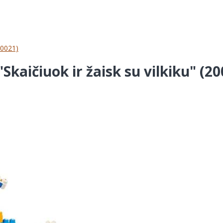
20021)
kaičiuok ir žaisk su vilkiku" (20