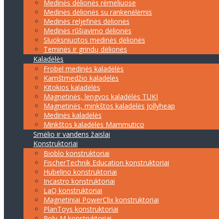
Medinės dėlionės rėmeliuose
Medinės dėlionės su rankenėlėmis
Medinės reljefinės dėlionės
Medinės rūšiavimo dėlionės
Sluoksniuotos medinės dėlionės
Teminės ir grindų dėlionės
Kaladėlės
Frobel medinės kaladėlės
Kamštmedžio kaladėlės
Kitokios kaladėlės
Magnetinės, lengvos kaladėlės TUKI
Magnetinės, minkštos kaladėlės Jollyheap
Medinės kaladėlės
Minkštos kaladėlės Mammutico
Smėlio ir vandens žaislai
Konstruktoriai
Bioblo konstruktoriai
FischerTechnik Education konstruktoriai
Hubelino konstruktoriai
Incastro konstruktoriai
LaQ konstruktoriai
Magnetiniai PowerClix konstruktoriai
PlanToys konstruktoriai
Poly-M konstruktoriai