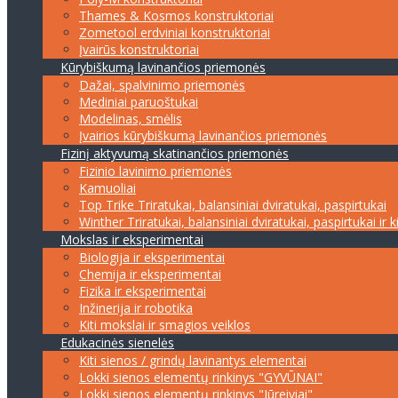
Thames & Kosmos konstruktoriai
Zometool erdviniai konstruktoriai
Įvairūs konstruktoriai
Kūrybiškumą lavinančios priemonės
Dažai, spalvinimo priemonės
Mediniai paruoštukai
Modelinas, smėlis
Įvairios kūrybiškumą lavinančios priemonės
Fizinį aktyvumą skatinančios priemonės
Fizinio lavinimo priemonės
Kamuoliai
Top Trike Triratukai, balansiniai dviratukai, paspirtukai
Winther Triratukai, balansiniai dviratukai, paspirtukai ir k
Mokslas ir eksperimentai
Biologija ir eksperimentai
Chemija ir eksperimentai
Fizika ir eksperimentai
Inžinerija ir robotika
Kiti mokslai ir smagios veiklos
Edukacinės sienelės
Kiti sienos / grindų lavinantys elementai
Lokki sienos elementų rinkinys "GYVŪNAI"
Lokki sienos elementų rinkinys "Jūreiviai"