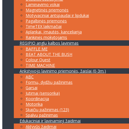
Laminavimo vokai
Magnetinės priemonės
Motyvaciniai antspaudai ir lipdukai
Pagalbinės priemonės
TimeTEX laikmačiai
Aplankai, įmautės, kanceliarija
Rankinės mokytojams
REGIPIO anglų kalbos lavinimas
BAFFLE ME
BEAT ABOUT THE BUSH
Colour Quest
TIME MACHINE
Ankstyvojo lavinimo priemonės, žaislai (0-3m.)
ABC
Formų, dydžių pažinimas
Garsai
Jutimai (sensorika)
Koordinacija
Motorika
Skaičių pažinimas (123)
Spalvų pažinimas
Edukaciniai ir lavinamieji žaidimai
Aktyvūs žaidimai