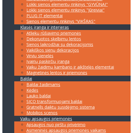
Lokki sienos elementų rinkinys "GYVŪNAI"
Lokki sienos elementų rinkinys "Jūreiviai"
PLUG IT elementai
Sienos elementų rinkinys "VIKŠRAS"
Klasės įranga ir interjeras
Atliekų rūšiavimo priemonės
Dekoruotos skelbimų lentos
Sienos laikrodžiai su dekoracijomis
Vaikiškos sienų dekoracijos
Virvių sienelės
Įvairių paskirčių įranga
Vaikų žaidimų kambario ir aikštelės elementai
Magnetinės lentos ir priemonės
Baldai
Baldai žaidimams
Kėdės
Lauko baldai
SICO transformuojami baldai
Gratnells daiktų susidėjimo sistema
Mobilios scenos
Vaikų apsaugos priemonės
Apsaugos nuo pirštų privėrimo
Asmeninės apsaugos priemonės vaikams