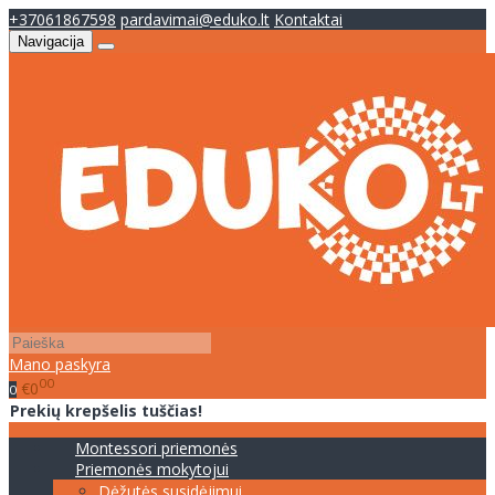
+37061867598
pardavimai@eduko.lt
Kontaktai
Navigacija
Mano paskyra
00
€0
0
Prekių krepšelis tuščias!
Montessori priemonės
Priemonės mokytojui
Dėžutės susidėjimui