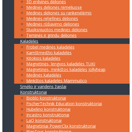
3D erdvinės dėlionės
Medinės dėlionės rėmeliuose
Medinės dėlionės su rankenėlėmis
Medinės reljefinės dėlionės
Medinės rūšiavimo dėlionės
Sluoksniuotos medinės dėlionės
Teminės ir grindų dėlionės
Kaladėlės
Frobel medinės kaladėlės
Kamštmedžio kaladėlės
Kitokios kaladėlės
Magnetinės, lengvos kaladėlės TUKI
Magnetinės, minkštos kaladėlės Jollyheap
Medinės kaladėlės
Minkštos kaladėlės Mammutico
Smėlio ir vandens žaislai
Konstruktoriai
Bioblo konstruktoriai
FischerTechnik Education konstruktoriai
Hubelino konstruktoriai
Incastro konstruktoriai
LaQ konstruktoriai
Magnetiniai PowerClix konstruktoriai
PlanToys konstruktoriai