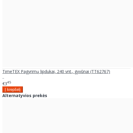
TimeTEX Pagyrimų lipdukai, 240 vnt., gyvūnai (TT62767)
..
45
€3
Alternatyvios prekės