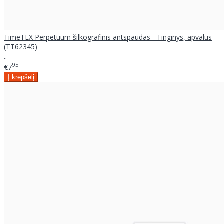
TimeTEX Perpetuum šilkografinis antspaudas - Tinginys, apvalus
(TT62345)
..
95
€7