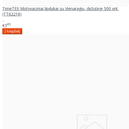
TimeTEX Motyvaciniai lipdukai su Vienaragiu, dėžutėje 500 vnt.
(TT62216)
..
45
€3