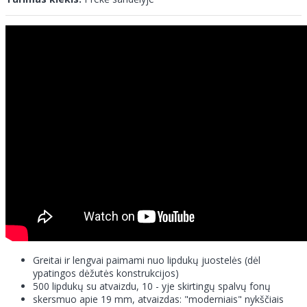
Greitai ir lengvai paimami nuo lipdukų juostelės (dėl
ypatingos dėžutės konstrukcijos)
500 lipdukų su atvaizdu, 10 - yje skirtingų spalvų fonų
skersmuo apie 19 mm, atvaizdas: "moderniais" nykščiais