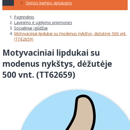
Sienos kampų apsaugos
Pagrindinis
Lavinimo ir ugdymo priemonės
Socialiniai įgūdžiai
Motyvaciniai lipdukai su modenus nykštys, dėžutėje 500 vnt.
(TT62659)
Motyvaciniai lipdukai su
modenus nykštys, dėžutėje
500 vnt. (TT62659)