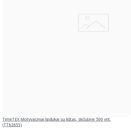
TimeTEX Motyvaciniai lipdukai su liūtas, dėžutėje 500 vnt.
(TT62655)
..