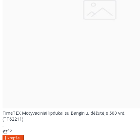
TimeTEX Motyvaciniai lipdukai su Banginiu, dėžutėje 500 vnt.
(TT62211)
..
45
€3