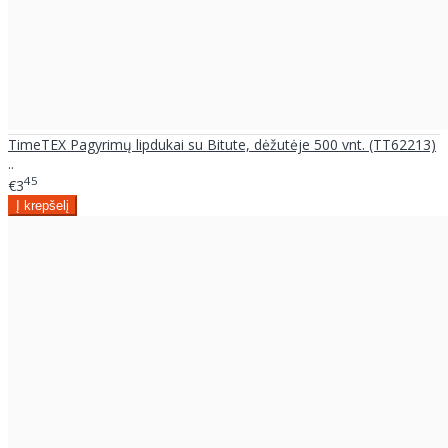
TimeTEX Pagyrimų lipdukai su Bitute, dėžutėje 500 vnt. (TT62213)
..
45
€3