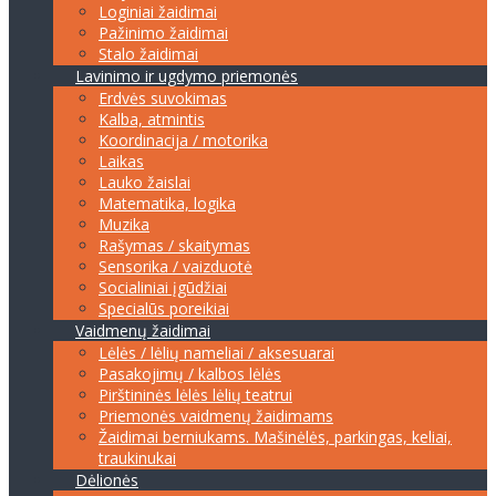
Loginiai žaidimai
Pažinimo žaidimai
Stalo žaidimai
Lavinimo ir ugdymo priemonės
Erdvės suvokimas
Kalba, atmintis
Koordinacija / motorika
Laikas
Lauko žaislai
Matematika, logika
Muzika
Rašymas / skaitymas
Sensorika / vaizduotė
Socialiniai įgūdžiai
Specialūs poreikiai
Vaidmenų žaidimai
Lėlės / lėlių nameliai / aksesuarai
Pasakojimų / kalbos lėlės
Pirštininės lėlės lėlių teatrui
Priemonės vaidmenų žaidimams
Žaidimai berniukams. Mašinėlės, parkingas, keliai,
traukinukai
Dėlionės