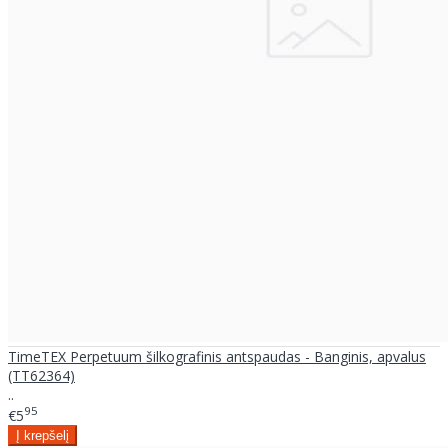
TimeTEX Perpetuum šilkografinis antspaudas - Banginis, apvalus
(TT62364)
..
95
€5