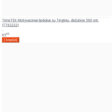
TimeTEX Motyvaciniai lipdukai su Tinginiu, dėžutėje 500 vnt.
(TT62222)
..
45
€3