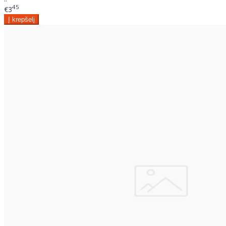
45
€3