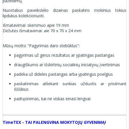
pažeidimų.
Nuostabus paveikslėlio dizainas paskatins mokinius tokius
lipdukus kolekcionuoti.
Išmatavimai: skersmuo apie 19 mm
Dėžutės išmatavimai: aie 70 x 70 x 24 mm
Mūsų motto "Pagyrimas daro stebūklus":
pagyrimas už gerus rezultatus ar ypatingas pastangas
draugiškumo ar išskirtinių socialinių iniciatyvų įvertinimas
padėka už dideles pastangas arba ypatingus poelgius
paskatinimas atliekant sunkias užduotis ar prisiimant
iššūkius
padrąsinimas, kai ne viskas einasi lengvai
TimeTEX - TAI PALENGVINA MOKYTOJŲ GYVENIMĄ!