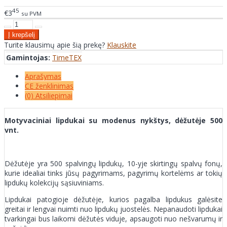
45
€3
su PVM
Turite klausimų apie šią prekę?
Klauskite
Gamintojas:
TimeTEX
Aprašymas
CE ženklinimas
(0) Atsiliepimai
Motyvaciniai lipdukai su modenus nykštys, dėžutėje 500
vnt.
Dėžutėje yra 500 spalvingų lipdukų, 10-yje skirtingų spalvų fonų,
kurie idealiai tinks jūsų pagyrimams, pagyrimų kortelėms ar tokių
lipdukų kolekcijų sąsiuviniams.
Lipdukai patogioje dėžutėje, kurios pagalba lipdukus galėsite
greitai ir lengvai nuimti nuo lipdukų juostelės. Nepanaudoti lipdukai
tvarkingai bus laikomi dėžutės viduje, apsaugoti nuo nešvarumų ir