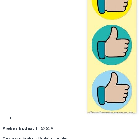
Prekės kodas:
TT62659
Turimas kiekis:
Prekė sandėlyje