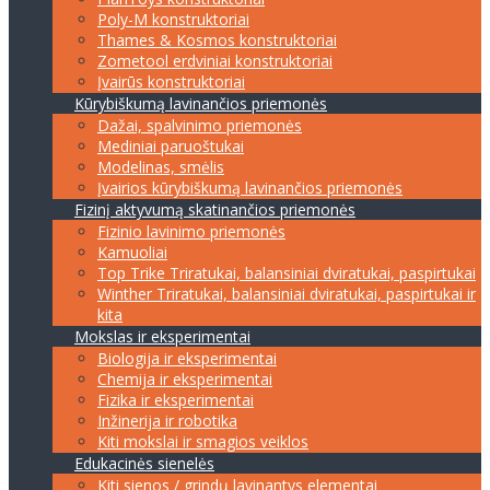
Poly-M konstruktoriai
Thames & Kosmos konstruktoriai
Zometool erdviniai konstruktoriai
Įvairūs konstruktoriai
Kūrybiškumą lavinančios priemonės
Dažai, spalvinimo priemonės
Mediniai paruoštukai
Modelinas, smėlis
Įvairios kūrybiškumą lavinančios priemonės
Fizinį aktyvumą skatinančios priemonės
Fizinio lavinimo priemonės
Kamuoliai
Top Trike Triratukai, balansiniai dviratukai, paspirtukai
Winther Triratukai, balansiniai dviratukai, paspirtukai ir
kita
Mokslas ir eksperimentai
Biologija ir eksperimentai
Chemija ir eksperimentai
Fizika ir eksperimentai
Inžinerija ir robotika
Kiti mokslai ir smagios veiklos
Edukacinės sienelės
Kiti sienos / grindų lavinantys elementai