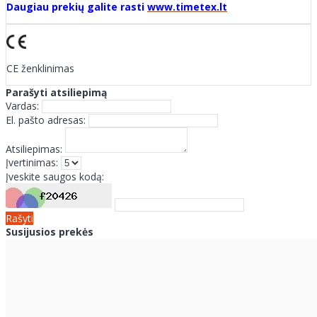
Daugiau prekių galite rasti
www.timetex.lt
CE ženklinimas
Parašyti atsiliepimą
Vardas:
El. pašto adresas:
Atsiliepimas:
Įvertinimas:
Įveskite saugos kodą:
Rašyti
Susijusios prekės