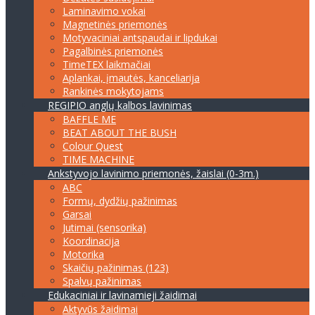
Laminavimo vokai
Magnetinės priemonės
Motyvaciniai antspaudai ir lipdukai
Pagalbinės priemonės
TimeTEX laikmačiai
Aplankai, įmautės, kanceliarija
Rankinės mokytojams
REGIPIO anglų kalbos lavinimas
BAFFLE ME
BEAT ABOUT THE BUSH
Colour Quest
TIME MACHINE
Ankstyvojo lavinimo priemonės, žaislai (0-3m.)
ABC
Formų, dydžių pažinimas
Garsai
Jutimai (sensorika)
Koordinacija
Motorika
Skaičių pažinimas (123)
Spalvų pažinimas
Edukaciniai ir lavinamieji žaidimai
Aktyvūs žaidimai