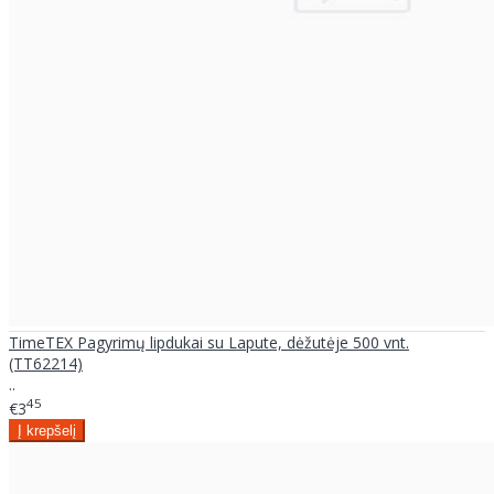
TimeTEX Pagyrimų lipdukai su Lapute, dėžutėje 500 vnt.
(TT62214)
..
45
€3