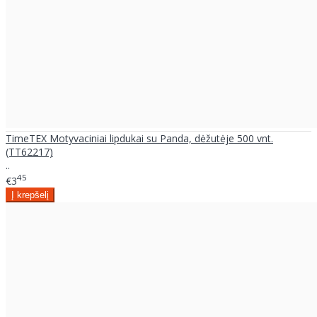
TimeTEX Motyvaciniai lipdukai su Panda, dėžutėje 500 vnt.
(TT62217)
..
45
€3