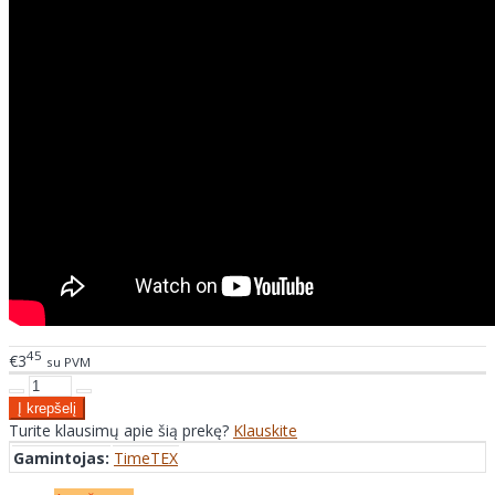
45
€3
su PVM
Turite klausimų apie šią prekę?
Klauskite
Gamintojas:
TimeTEX