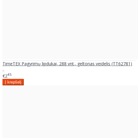
TimeTEX Pagyrimų lipdukai, 288 vnt., geltonas veidelis (TT62781)
..
45
€2