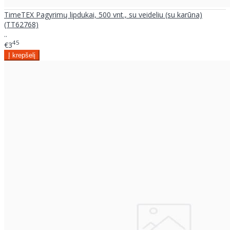
TimeTEX Pagyrimų lipdukai, 500 vnt., su veideliu (su karūna)
(TT62768)
..
45
€3