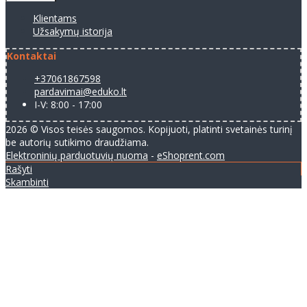
Klientams
Užsakymų istorija
Kontaktai
+37061867598
pardavimai@eduko.lt
I-V: 8:00 - 17:00
2026 © Visos teisės saugomos. Kopijuoti, platinti svetainės turinį
be autorių sutikimo draudžiama.
Elektroninių parduotuvių nuoma
-
eShoprent.com
Rašyti
Skambinti