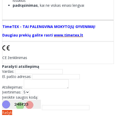
iššūkius
padrąsinimas
, kai ne viskas einasi lengvai
TimeTEX - TAI PALENGVINA MOKYTOJŲ GYVENIMĄ!
Daugiau prekių galite rasti
www.timetex.lt
CE ženklinimas
Parašyti atsiliepimą
Vardas:
El. pašto adresas:
Atsiliepimas:
Įvertinimas:
Įveskite saugos kodą:
Rašyti