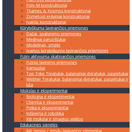
Poly-M konstruktoriai
Thames & Kosmos konstruktoriai
Zometool erdviniai konstruktoriai
Įvairūs konstruktoriai
Kūrybiškumą lavinančios priemonės
Dažai, spalvinimo priemonės
Mediniai paruoštukai
Modelinas, smėlis
Įvairios kūrybiškumą lavinančios priemonės
Fizinį aktyvumą skatinančios priemonės
Fizinio lavinimo priemonės
Kamuoliai
Top Trike Triratukai, balansiniai dviratukai, paspirtukai
Winther Triratukai, balansiniai dviratukai, paspirtukai ir
kita
Mokslas ir eksperimentai
Biologija ir eksperimentai
Chemija ir eksperimentai
Fizika ir eksperimentai
Inžinerija ir robotika
Kiti mokslai ir smagios veiklos
Edukacinės sienelės
Kiti sienos / grindų lavinantys elementai