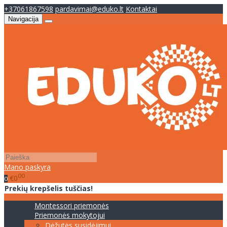
+37061867598
pardavimai@eduko.lt
Kontaktai
Navigacija
Mano paskyra
00
€0
0
Prekių krepšelis tuščias!
Montessori priemonės
Priemonės mokytojui
Dėžutės susidėjimui