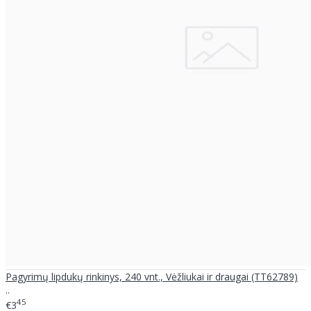
Pagyrimų lipdukų rinkinys, 240 vnt., Vėžliukai ir draugai (TT62789)
..
45
€3