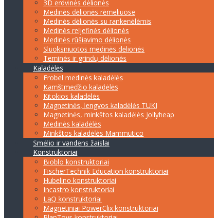
3D erdvinės dėlionės
Medinės dėlionės rėmeliuose
Medinės dėlionės su rankenėlėmis
Medinės reljefinės dėlionės
Medinės rūšiavimo dėlionės
Sluoksniuotos medinės dėlionės
Teminės ir grindų dėlionės
Kaladėlės
Frobel medinės kaladėlės
Kamštmedžio kaladėlės
Kitokios kaladėlės
Magnetinės, lengvos kaladėlės TUKI
Magnetinės, minkštos kaladėlės Jollyheap
Medinės kaladėlės
Minkštos kaladėlės Mammutico
Smėlio ir vandens žaislai
Konstruktoriai
Bioblo konstruktoriai
FischerTechnik Education konstruktoriai
Hubelino konstruktoriai
Incastro konstruktoriai
LaQ konstruktoriai
Magnetiniai PowerClix konstruktoriai
PlanToys konstruktoriai