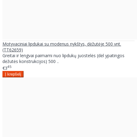
Motyvaciniai lipdukai su modenus nykštys, dėžutėje 500 vnt.
(TT62659)
Greitai ir lengvai paimami nuo lipdukų juostelės (dėl ypatingos
dėžutės konstrukcijos) 500 ..
45
€3