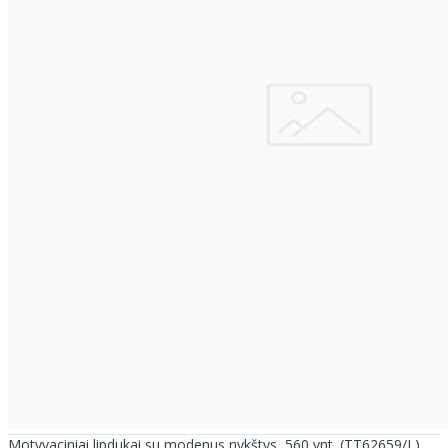
Motyvaciniai lipdukai su modenus nykštys, 560 vnt. (TT62659/L)