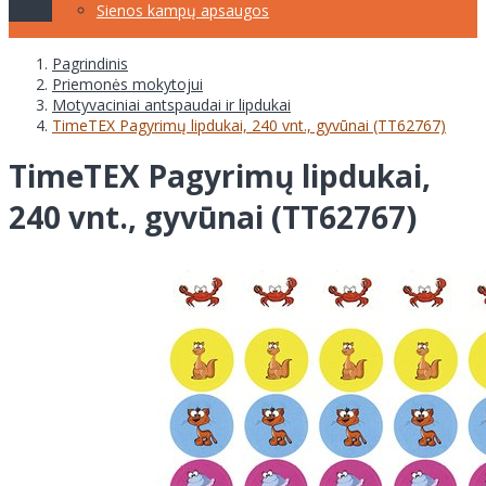
Sienos kampų apsaugos
Pagrindinis
Priemonės mokytojui
Motyvaciniai antspaudai ir lipdukai
TimeTEX Pagyrimų lipdukai, 240 vnt., gyvūnai (TT62767)
TimeTEX Pagyrimų lipdukai,
240 vnt., gyvūnai (TT62767)