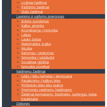
Loginiai žaidimai
Pažinimo žaidimai
Stalo žaidimai
Lavinimo ir ugdymo priemonės
Erdvės suvokimas
Kalba, atmintis
Koordinacija / motorika
Laikas
Lauko žaislai
Matematika, logika
Muzika
Rašymas / skaitymas
Sensorika / vaizduotė
Socialiniai įgūdžiai
Specialūs poreikiai
Vaidmenų žaidimai
Lėlės / lėlių nameliai / aksesuarai
Pasakojimų / kalbos lėlės
Pirštininės lėlės lėlių teatrui
Priemonės vaidmenų žaidimams
Žaidimai berniukams. Mašinėlės, parkingas, keliai,
traukinukai
Dėlionės