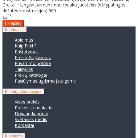
Greitai ir lengvai paimami nuo lipdukų juostelės (dėl ypatingos
dėžutės konstrukcijos) 560 ..
45
€3
Informacija
Apie mus
Kaip Pirkti?
Pristatymas
Prekių Grąžinimas
Privatumo politika
Taisyklės
Prekių katalogai
Pasiūlymas ugdymo įstaigoms
Klientų aptarnavimas
Visos prekės
Prekės su nuolaida
Dovanų kuponai
Svetainės medis
Kontaktai
Klientams