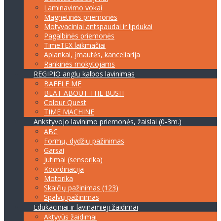
Laminavimo vokai
Magnetinės priemonės
Motyvaciniai antspaudai ir lipdukai
Pagalbinės priemonės
TimeTEX laikmačiai
Aplankai, įmautės, kanceliarija
Rankinės mokytojams
REGIPIO anglų kalbos lavinimas
BAFFLE ME
BEAT ABOUT THE BUSH
Colour Quest
TIME MACHINE
Ankstyvojo lavinimo priemonės, žaislai (0-3m.)
ABC
Formų, dydžių pažinimas
Garsai
Jutimai (sensorika)
Koordinacija
Motorika
Skaičių pažinimas (123)
Spalvų pažinimas
Edukaciniai ir lavinamieji žaidimai
Aktyvūs žaidimai