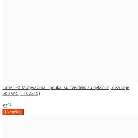
TimeTEX Motyvaciniai lipdukai su "Veidelis su nykščiu", dėžutėje
500 vnt. (TT62215)
..
45
€3