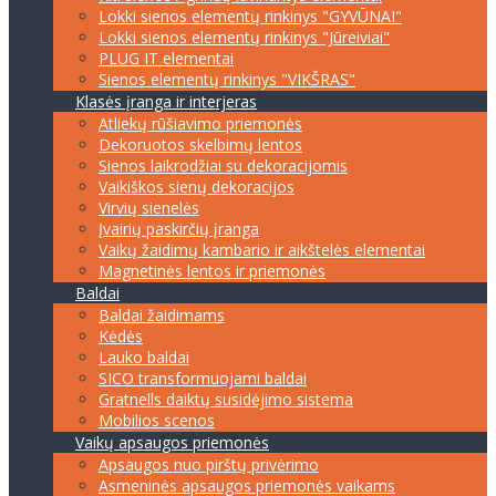
Lokki sienos elementų rinkinys "GYVŪNAI"
Lokki sienos elementų rinkinys "Jūreiviai"
PLUG IT elementai
Sienos elementų rinkinys "VIKŠRAS"
Klasės įranga ir interjeras
Atliekų rūšiavimo priemonės
Dekoruotos skelbimų lentos
Sienos laikrodžiai su dekoracijomis
Vaikiškos sienų dekoracijos
Virvių sienelės
Įvairių paskirčių įranga
Vaikų žaidimų kambario ir aikštelės elementai
Magnetinės lentos ir priemonės
Baldai
Baldai žaidimams
Kėdės
Lauko baldai
SICO transformuojami baldai
Gratnells daiktų susidėjimo sistema
Mobilios scenos
Vaikų apsaugos priemonės
Apsaugos nuo pirštų privėrimo
Asmeninės apsaugos priemonės vaikams