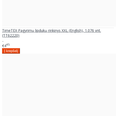
TimeTEX Pagyrimų lipdukų rinkinys XXL (English), 1.076 vnt.
(TT62220)
..
45
€4