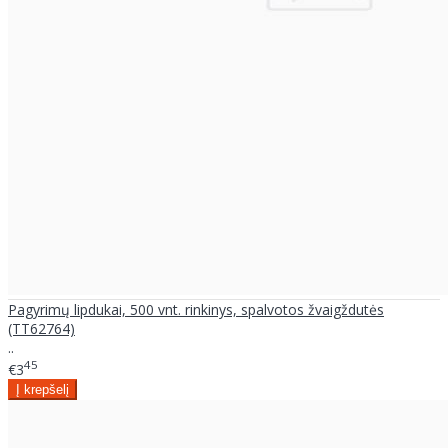
Pagyrimų lipdukai, 500 vnt. rinkinys, spalvotos žvaigždutės
(TT62764)
..
45
€3