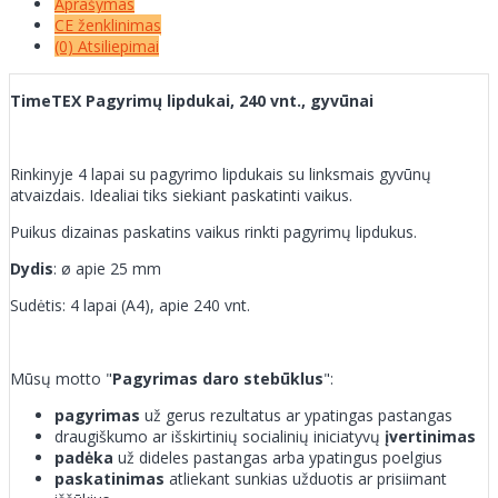
Aprašymas
CE ženklinimas
(0) Atsiliepimai
TimeTEX Pagyrimų lipdukai, 240 vnt., gyvūnai
Rinkinyje 4 lapai su pagyrimo lipdukais su linksmais gyvūnų
atvaizdais. Idealiai tiks siekiant paskatinti vaikus.
Puikus dizainas paskatins vaikus rinkti pagyrimų lipdukus.
Dydis
: ø apie 25 mm
Sudėtis: 4 lapai (A4), apie 240 vnt.
Mūsų motto "
Pagyrimas daro stebūklus
":
pagyrimas
už gerus rezultatus ar ypatingas pastangas
draugiškumo ar išskirtinių socialinių iniciatyvų
įvertinimas
padėka
už dideles pastangas arba ypatingus poelgius
paskatinimas
atliekant sunkias užduotis ar prisiimant