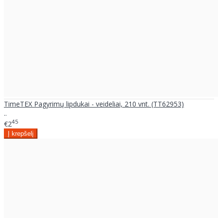
TimeTEX Pagyrimų lipdukai - veideliai, 210 vnt. (TT62953)
..
45
€2