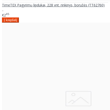
TimeTEX Pagyrimų lipdukai, 228 vnt. rinkinys, boružės (TT62760)
..
45
€2