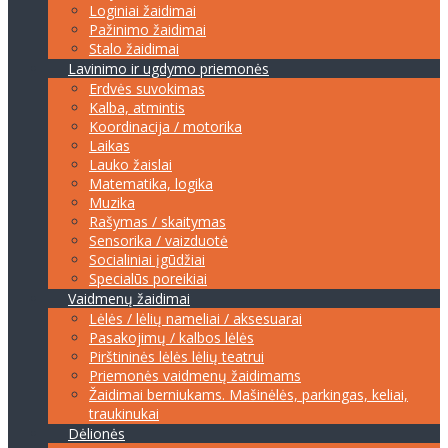
Loginiai žaidimai
Pažinimo žaidimai
Stalo žaidimai
Lavinimo ir ugdymo priemonės
Erdvės suvokimas
Kalba, atmintis
Koordinacija / motorika
Laikas
Lauko žaislai
Matematika, logika
Muzika
Rašymas / skaitymas
Sensorika / vaizduotė
Socialiniai įgūdžiai
Specialūs poreikiai
Vaidmenų žaidimai
Lėlės / lėlių nameliai / aksesuarai
Pasakojimų / kalbos lėlės
Pirštininės lėlės lėlių teatrui
Priemonės vaidmenų žaidimams
Žaidimai berniukams. Mašinėlės, parkingas, keliai,
traukinukai
Dėlionės