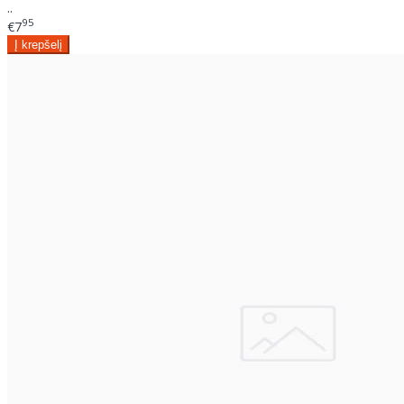
..
95
€7