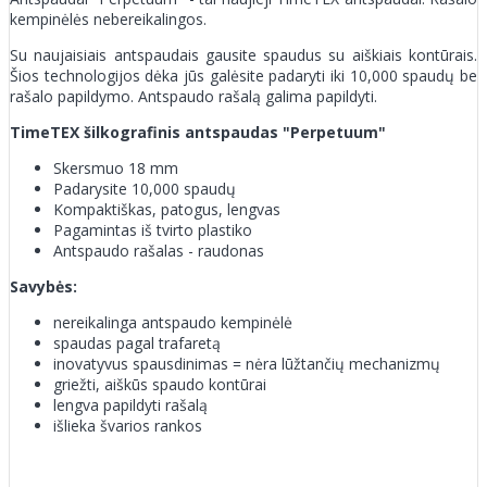
kempinėlės nebereikalingos.
Su naujaisiais antspaudais gausite spaudus su aiškiais kontūrais.
Šios technologijos dėka jūs galėsite padaryti iki 10,000 spaudų be
rašalo papildymo. Antspaudo rašalą galima papildyti.
TimeTEX šilkografinis antspaudas
"Perpetuum"
Skersmuo 18 mm
Padarysite 10,000 spaudų
Kompaktiškas, patogus, lengvas
Pagamintas iš tvirto plastiko
Antspaudo rašalas - raudonas
Savybės:
nereikalinga antspaudo kempinėlė
spaudas pagal trafaretą
inovatyvus spausdinimas = nėra lūžtančių mechanizmų
griežti, aiškūs spaudo kontūrai
lengva papildyti rašalą
išlieka švarios rankos