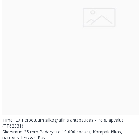
TimeTEX Perpetuum šilkografinis antspaudas - Pelė, apvalus
(TT62331)
Skersmuo 25 mm Padarysite 10,000 spaudų Kompaktiškas,
patogus, lengvas Pag..