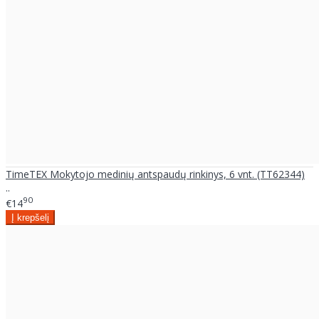
TimeTEX Mokytojo medinių antspaudų rinkinys, 6 vnt. (TT62344)
..
90
€14