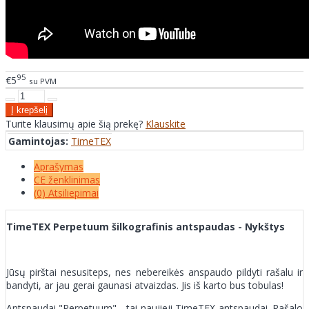
95
€5
su PVM
Turite klausimų apie šią prekę?
Klauskite
Gamintojas:
TimeTEX
Aprašymas
CE ženklinimas
(0) Atsiliepimai
TimeTEX Perpetuum šilkografinis antspaudas - Nykštys
Jūsų pirštai nesusiteps, nes nebereikės anspaudo pildyti rašalu ir
bandyti, ar jau gerai gaunasi atvaizdas. Jis iš karto bus tobulas!
Antspaudai "Perpetuum" - tai naujieji TimeTEX antspaudai. Rašalo