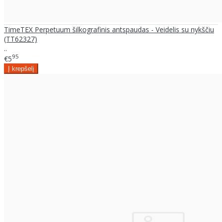
TimeTEX Perpetuum šilkografinis antspaudas - Veidelis su nykščiu
(TT62327)
..
95
€5