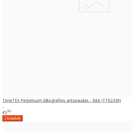
TimeTEX Perpetuum šilkografinis antspaudas - Bitė (TT62338)
..
95
€5