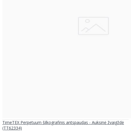
TimeTEX Perpetuum šilkografinis antspaudas - Auksinė žvaigždė
(TT62334)