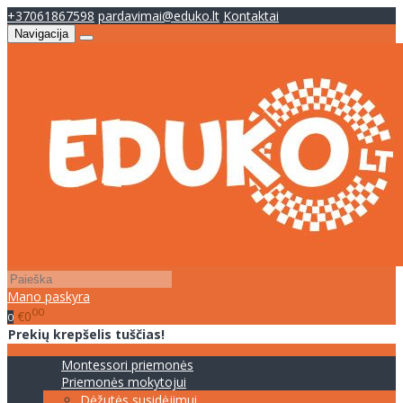
+37061867598
pardavimai@eduko.lt
Kontaktai
Navigacija
Mano paskyra
00
€0
0
Prekių krepšelis tuščias!
Montessori priemonės
Priemonės mokytojui
Dėžutės susidėjimui