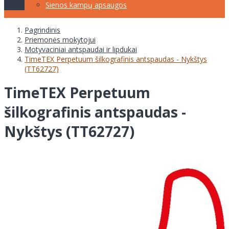
Sienos kampų apsaugos
Pagrindinis
Priemonės mokytojui
Motyvaciniai antspaudai ir lipdukai
TimeTEX Perpetuum šilkografinis antspaudas - Nykštys
(TT62727)
TimeTEX Perpetuum
šilkografinis antspaudas -
Nykštys (TT62727)