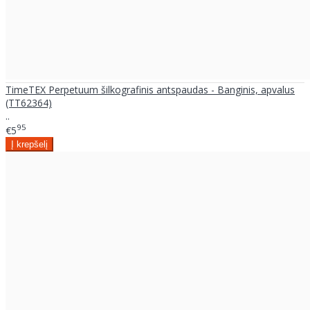
TimeTEX Perpetuum šilkografinis antspaudas - Banginis, apvalus
(TT62364)
..
95
€5