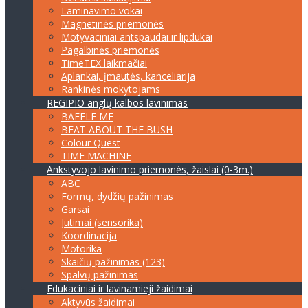
Laminavimo vokai
Magnetinės priemonės
Motyvaciniai antspaudai ir lipdukai
Pagalbinės priemonės
TimeTEX laikmačiai
Aplankai, įmautės, kanceliarija
Rankinės mokytojams
REGIPIO anglų kalbos lavinimas
BAFFLE ME
BEAT ABOUT THE BUSH
Colour Quest
TIME MACHINE
Ankstyvojo lavinimo priemonės, žaislai (0-3m.)
ABC
Formų, dydžių pažinimas
Garsai
Jutimai (sensorika)
Koordinacija
Motorika
Skaičių pažinimas (123)
Spalvų pažinimas
Edukaciniai ir lavinamieji žaidimai
Aktyvūs žaidimai