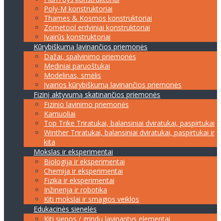
Poly-M konstruktoriai
Thames & Kosmos konstruktoriai
Zometool erdviniai konstruktoriai
Įvairūs konstruktoriai
Kūrybiškumą lavinančios priemonės
Dažai, spalvinimo priemonės
Mediniai paruoštukai
Modelinas, smėlis
Įvairios kūrybiškumą lavinančios priemonės
Fizinį aktyvumą skatinančios priemonės
Fizinio lavinimo priemonės
Kamuoliai
Top Trike Triratukai, balansiniai dviratukai, paspirtukai
Winther Triratukai, balansiniai dviratukai, paspirtukai ir
kita
Mokslas ir eksperimentai
Biologija ir eksperimentai
Chemija ir eksperimentai
Fizika ir eksperimentai
Inžinerija ir robotika
Kiti mokslai ir smagios veiklos
Edukacinės sienelės
Kiti sienos / grindų lavinantys elementai