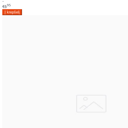
..
95
€6