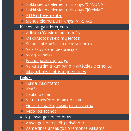
Lokki sienos elementų rinkinys "GYVŪNAI"
Lokki sienos elementų rinkinys "Jūreiviai"
PLUG IT elementai
Sienos elementų rinkinys "VIKŠRAS"
Klasės įranga ir interjeras
Atliekų rūšiavimo priemonės
Dekoruotos skelbimų lentos
Sienos laikrodžiai su dekoracijomis
Vaikiškos sienų dekoracijos
Virvių sienelės
Įvairių paskirčių įranga
Vaikų žaidimų kambario ir aikštelės elementai
Magnetinės lentos ir priemonės
Baldai
Baldai žaidimams
Kėdės
Lauko baldai
SICO transformuojami baldai
Gratnells daiktų susidėjimo sistema
Mobilios scenos
Vaikų apsaugos priemonės
Apsaugos nuo pirštų privėrimo
Asmeninės apsaugos priemonės vaikams