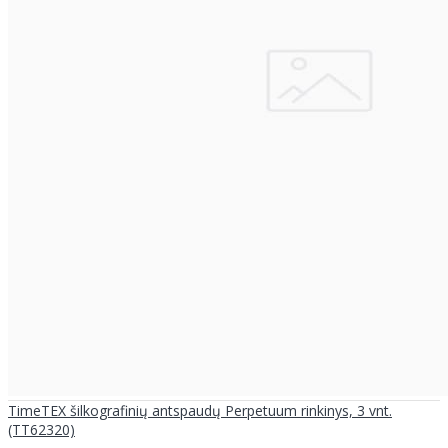
TimeTEX šilkografinių antspaudų Perpetuum rinkinys, 3 vnt.
(TT62320)