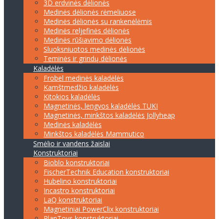
3D erdvinės dėlionės
Medinės dėlionės rėmeliuose
Medinės dėlionės su rankenėlėmis
Medinės reljefinės dėlionės
Medinės rūšiavimo dėlionės
Sluoksniuotos medinės dėlionės
Teminės ir grindų dėlionės
Kaladėlės
Frobel medinės kaladėlės
Kamštmedžio kaladėlės
Kitokios kaladėlės
Magnetinės, lengvos kaladėlės TUKI
Magnetinės, minkštos kaladėlės Jollyheap
Medinės kaladėlės
Minkštos kaladėlės Mammutico
Smėlio ir vandens žaislai
Konstruktoriai
Bioblo konstruktoriai
FischerTechnik Education konstruktoriai
Hubelino konstruktoriai
Incastro konstruktoriai
LaQ konstruktoriai
Magnetiniai PowerClix konstruktoriai
PlanToys konstruktoriai