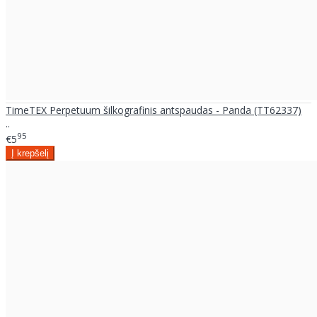
TimeTEX Perpetuum šilkografinis antspaudas - Panda (TT62337)
..
95
€5