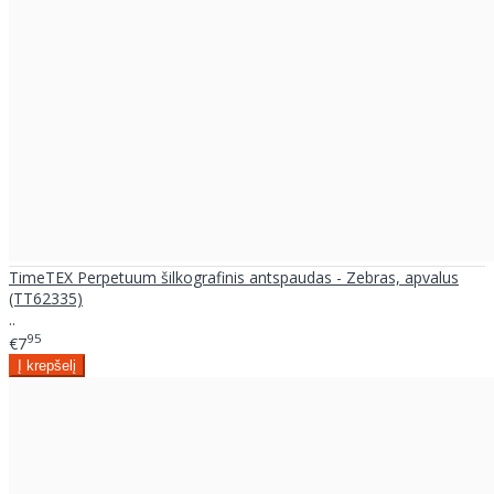
TimeTEX Perpetuum šilkografinis antspaudas - Zebras, apvalus
(TT62335)
..
95
€7