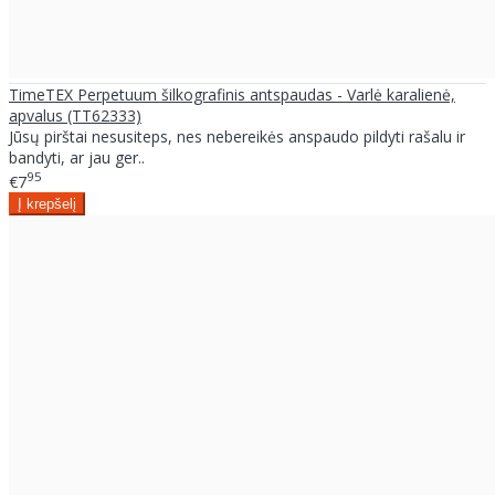
TimeTEX Perpetuum šilkografinis antspaudas - Varlė karalienė,
apvalus (TT62333)
Jūsų pirštai nesusiteps, nes nebereikės anspaudo pildyti rašalu ir
bandyti, ar jau ger..
95
€7