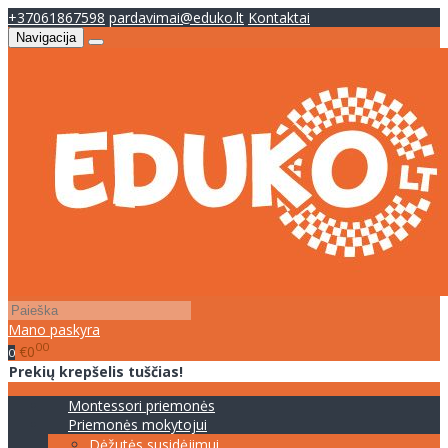
+37061867598
pardavimai@eduko.lt
Kontaktai
Navigacija
Mano paskyra
00
€0
0
Prekių krepšelis tuščias!
Montessori priemonės
Priemonės mokytojui
Dėžutės susidėjimui