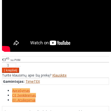
45
€3
su PVM
Turite klausimų apie šią prekę?
Klauskite
Gamintojas:
TimeTEX
Aprašymas
CE ženklinimas
(0) Atsiliepimai