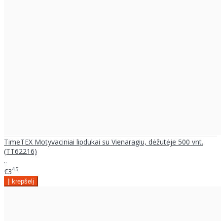
TimeTEX Motyvaciniai lipdukai su Vienaragiu, dėžutėje 500 vnt.
(TT62216)
..
45
€3