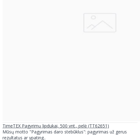
TimeTEX Pagyrimų lipdukai, 500 vnt., pelė (TT62651)
Mūsų motto "Pagyrimas daro stebūklus": pagyrimas už gerus
rezultatus ar ypating..