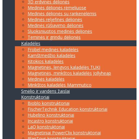
3D erdvinės dėlionės
Medinės dėlionės rėmeliuose
Medinės dėlionės su rankenėlėmis
Medinės reljefinės dėlionės
Medinės rūšiavimo dėlionės
Sluoksniuotos medinės dėlionės
Teminės ir grindų dėlionės
Kaladėlės
Frobel medinės kaladėlės
Kamštmedžio kaladėlės
Kitokios kaladėlės
Magnetinės, lengvos kaladėlės TUKI
Magnetinės, minkštos kaladėlės Jollyheap
Medinės kaladėlės
Minkštos kaladėlės Mammutico
Smėlio ir vandens žaislai
Konstruktoriai
Bioblo konstruktoriai
FischerTechnik Education konstruktoriai
Hubelino konstruktoriai
Incastro konstruktoriai
LaQ konstruktoriai
Magnetiniai PowerClix konstruktoriai
PlanToys konstruktoriai