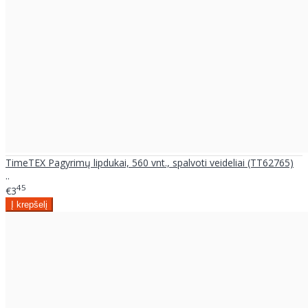
TimeTEX Pagyrimų lipdukai, 560 vnt., spalvoti veideliai (TT62765)
..
45
€3