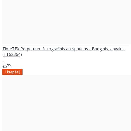
TimeTEX Perpetuum šilkografinis antspaudas - Banginis, apvalus
(TT62364)
..
95
€5