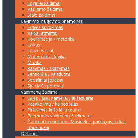
Loginiai žaidimai
Pažinimo žaidimai
Stalo žaidimai
Lavinimo ir ugdymo priemonės
Erdvės suvokimas
Kalba, atmintis
Koordinacija / motorika
Laikas
Lauko žaislai
Matematika, logika
Muzika
Rašymas / skaitymas
Sensorika / vaizduotė
Socialiniai įgūdžiai
Specialūs poreikiai
Vaidmenų žaidimai
Lėlės / lėlių nameliai / aksesuarai
Pasakojimų / kalbos lėlės
Pirštininės lėlės lėlių teatrui
Priemonės vaidmenų žaidimams
Žaidimai berniukams. Mašinėlės, parkingas, keliai,
traukinukai
Dėlionės