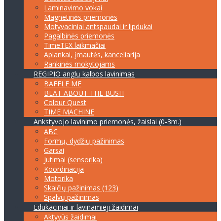
Laminavimo vokai
Magnetinės priemonės
Motyvaciniai antspaudai ir lipdukai
Pagalbinės priemonės
TimeTEX laikmačiai
Aplankai, įmautės, kanceliarija
Rankinės mokytojams
REGIPIO anglų kalbos lavinimas
BAFFLE ME
BEAT ABOUT THE BUSH
Colour Quest
TIME MACHINE
Ankstyvojo lavinimo priemonės, žaislai (0-3m.)
ABC
Formų, dydžių pažinimas
Garsai
Jutimai (sensorika)
Koordinacija
Motorika
Skaičių pažinimas (123)
Spalvų pažinimas
Edukaciniai ir lavinamieji žaidimai
Aktyvūs žaidimai