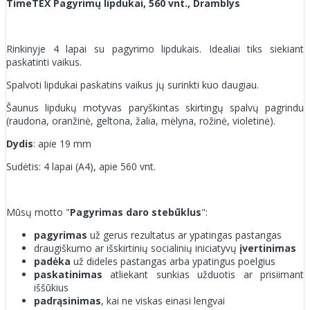
TimeTEX Pagyrimų lipdukai, 560 vnt., Dramblys
Rinkinyje 4 lapai su pagyrimo lipdukais. Idealiai tiks siekiant
paskatinti vaikus.
Spalvoti lipdukai paskatins vaikus jų surinkti kuo daugiau.
Šaunus lipdukų motyvas paryškintas skirtingų spalvų pagrindu
(raudona, oranžinė, geltona, žalia, mėlyna, rožinė, violetinė).
Dydis
: apie 19 mm
Sudėtis: 4 lapai (A4), apie 560 vnt.
Mūsų motto "
Pagyrimas daro stebūklus
":
pagyrimas
už gerus rezultatus ar ypatingas pastangas
draugiškumo ar išskirtinių socialinių iniciatyvų
įvertinimas
padėka
už dideles pastangas arba ypatingus poelgius
paskatinimas
atliekant sunkias užduotis ar prisiimant
iššūkius
padrąsinimas
, kai ne viskas einasi lengvai