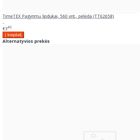
TimeTEX Pagyrimų lipdukai, 560 vnt., pelėda (TT62658)
..
45
€3
Alternatyvios prekės