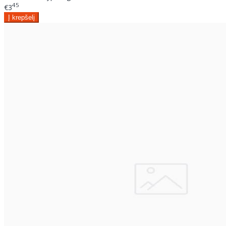
45
€3