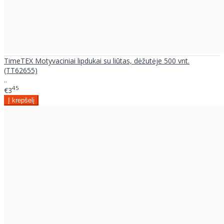
TimeTEX Motyvaciniai lipdukai su liūtas, dėžutėje 500 vnt.
(TT62655)
..
45
€3