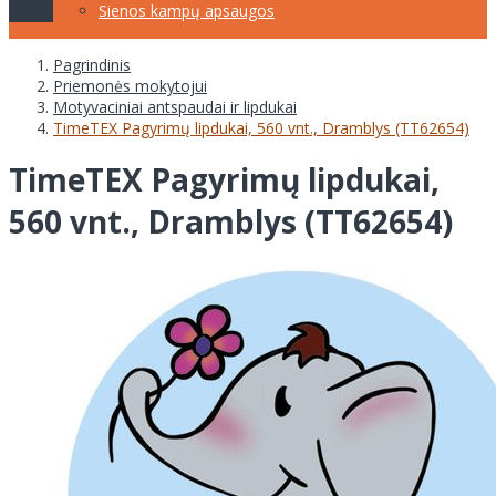
Sienos kampų apsaugos
Pagrindinis
Priemonės mokytojui
Motyvaciniai antspaudai ir lipdukai
TimeTEX Pagyrimų lipdukai, 560 vnt., Dramblys (TT62654)
TimeTEX Pagyrimų lipdukai,
560 vnt., Dramblys (TT62654)