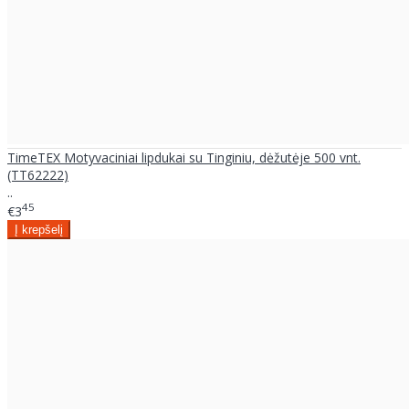
TimeTEX Motyvaciniai lipdukai su Tinginiu, dėžutėje 500 vnt.
(TT62222)
..
45
€3