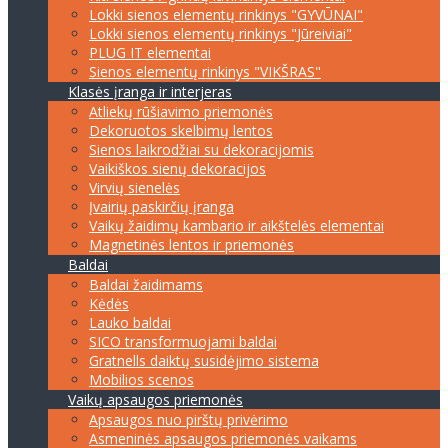
Lokki sienos elementų rinkinys "GYVŪNAI"
Lokki sienos elementų rinkinys "Jūreiviai"
PLUG IT elementai
Sienos elementų rinkinys "VIKŠRAS"
Klasės įranga ir interjeras
Atliekų rūšiavimo priemonės
Dekoruotos skelbimų lentos
Sienos laikrodžiai su dekoracijomis
Vaikiškos sienų dekoracijos
Virvių sienelės
Įvairių paskirčių įranga
Vaikų žaidimų kambario ir aikštelės elementai
Magnetinės lentos ir priemonės
Baldai
Baldai žaidimams
Kėdės
Lauko baldai
SICO transformuojami baldai
Gratnells daiktų susidėjimo sistema
Mobilios scenos
Vaikų apsaugos priemonės
Apsaugos nuo pirštų privėrimo
Asmeninės apsaugos priemonės vaikams