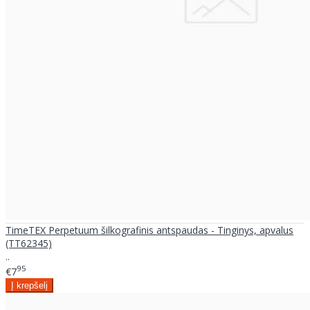
TimeTEX Perpetuum šilkografinis antspaudas - Tinginys, apvalus
(TT62345)
..
95
€7