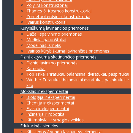
Poly-M konstruktoriai
Thames & Kosmos konstruktoriai
Zometool erdviniai konstruktoriai
Įvairūs konstruktoriai
Kūrybiškumą lavinančios priemonės
Dažai, spalvinimo priemonės
Mediniai paruoštukai
Modelinas, smėlis
Įvairios kūrybiškumą lavinančios priemonės
Fizinį aktyvumą skatinančios priemonės
Fizinio lavinimo priemonės
Kamuoliai
Top Trike Triratukai, balansiniai dviratukai, paspirtukai
Winther Triratukai, balansiniai dviratukai, paspirtukai ir
kita
Mokslas ir eksperimentai
Biologija ir eksperimentai
Chemija ir eksperimentai
Fizika ir eksperimentai
Inžinerija ir robotika
Kiti mokslai ir smagios veiklos
Edukacinės sienelės
Kiti sienos / grindų lavinantys elementai