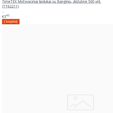
TimeTEX Motyvaciniai lipdukai su Banginiu, dėžutėje 500 vnt.
(TT62211)
..
45
€3