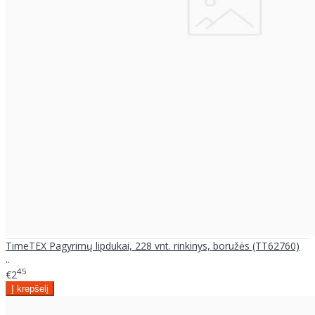
TimeTEX Pagyrimų lipdukai, 228 vnt. rinkinys, boružės (TT62760)
..
45
€2