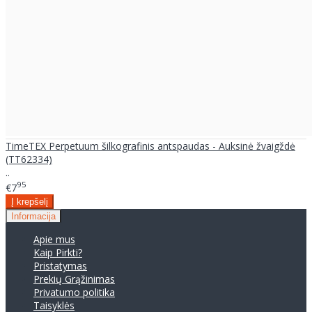
TimeTEX Perpetuum šilkografinis antspaudas - Auksinė žvaigždė
(TT62334)
..
95
€7
Informacija
Apie mus
Kaip Pirkti?
Pristatymas
Prekių Grąžinimas
Privatumo politika
Taisyklės