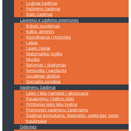
Loginiai žaidimai
Pažinimo žaidimai
Stalo žaidimai
Lavinimo ir ugdymo priemonės
Erdvės suvokimas
Kalba, atmintis
Koordinacija / motorika
Laikas
Lauko žaislai
Matematika, logika
Muzika
Rašymas / skaitymas
Sensorika / vaizduotė
Socialiniai įgūdžiai
Specialūs poreikiai
Vaidmenų žaidimai
Lėlės / lėlių nameliai / aksesuarai
Pasakojimų / kalbos lėlės
Pirštininės lėlės lėlių teatrui
Priemonės vaidmenų žaidimams
Žaidimai berniukams. Mašinėlės, parkingas, keliai,
traukinukai
Dėlionės