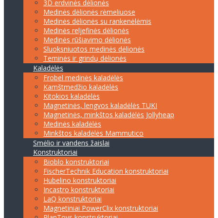
3D erdvinės dėlionės
Medinės dėlionės rėmeliuose
Medinės dėlionės su rankenėlėmis
Medinės reljefinės dėlionės
Medinės rūšiavimo dėlionės
Sluoksniuotos medinės dėlionės
Teminės ir grindų dėlionės
Kaladėlės
Frobel medinės kaladėlės
Kamštmedžio kaladėlės
Kitokios kaladėlės
Magnetinės, lengvos kaladėlės TUKI
Magnetinės, minkštos kaladėlės Jollyheap
Medinės kaladėlės
Minkštos kaladėlės Mammutico
Smėlio ir vandens žaislai
Konstruktoriai
Bioblo konstruktoriai
FischerTechnik Education konstruktoriai
Hubelino konstruktoriai
Incastro konstruktoriai
LaQ konstruktoriai
Magnetiniai PowerClix konstruktoriai
PlanToys konstruktoriai