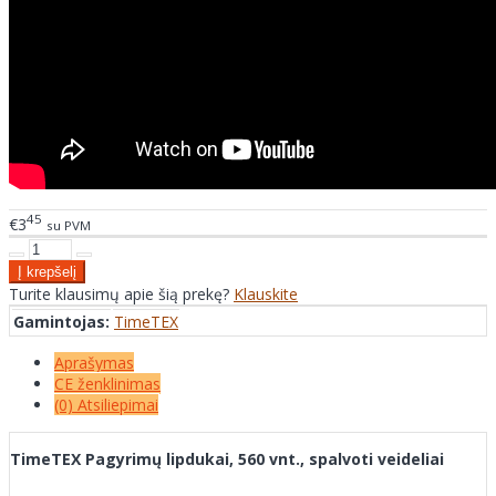
45
€3
su PVM
Turite klausimų apie šią prekę?
Klauskite
Gamintojas:
TimeTEX
Aprašymas
CE ženklinimas
(0) Atsiliepimai
TimeTEX Pagyrimų lipdukai, 560 vnt., spalvoti veideliai