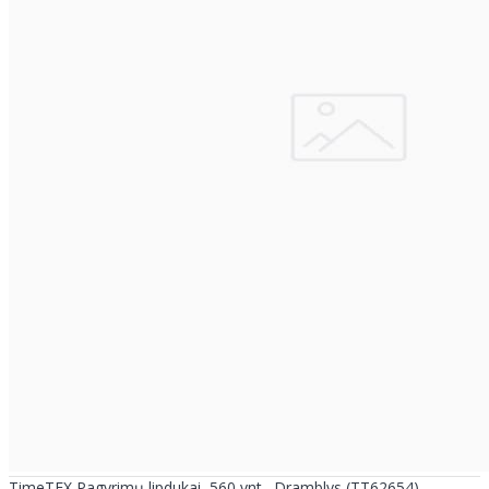
TimeTEX Pagyrimų lipdukai, 560 vnt., Dramblys (TT62654)