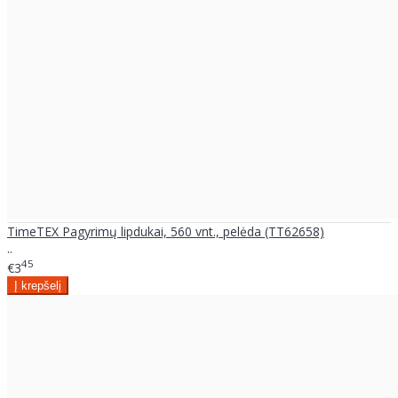
TimeTEX Pagyrimų lipdukai, 560 vnt., pelėda (TT62658)
..
45
€3