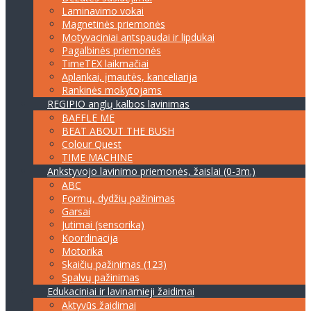
Laminavimo vokai
Magnetinės priemonės
Motyvaciniai antspaudai ir lipdukai
Pagalbinės priemonės
TimeTEX laikmačiai
Aplankai, įmautės, kanceliarija
Rankinės mokytojams
REGIPIO anglų kalbos lavinimas
BAFFLE ME
BEAT ABOUT THE BUSH
Colour Quest
TIME MACHINE
Ankstyvojo lavinimo priemonės, žaislai (0-3m.)
ABC
Formų, dydžių pažinimas
Garsai
Jutimai (sensorika)
Koordinacija
Motorika
Skaičių pažinimas (123)
Spalvų pažinimas
Edukaciniai ir lavinamieji žaidimai
Aktyvūs žaidimai