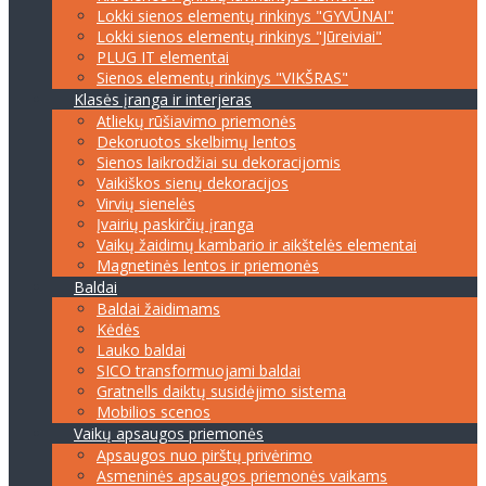
Lokki sienos elementų rinkinys "GYVŪNAI"
Lokki sienos elementų rinkinys "Jūreiviai"
PLUG IT elementai
Sienos elementų rinkinys "VIKŠRAS"
Klasės įranga ir interjeras
Atliekų rūšiavimo priemonės
Dekoruotos skelbimų lentos
Sienos laikrodžiai su dekoracijomis
Vaikiškos sienų dekoracijos
Virvių sienelės
Įvairių paskirčių įranga
Vaikų žaidimų kambario ir aikštelės elementai
Magnetinės lentos ir priemonės
Baldai
Baldai žaidimams
Kėdės
Lauko baldai
SICO transformuojami baldai
Gratnells daiktų susidėjimo sistema
Mobilios scenos
Vaikų apsaugos priemonės
Apsaugos nuo pirštų privėrimo
Asmeninės apsaugos priemonės vaikams