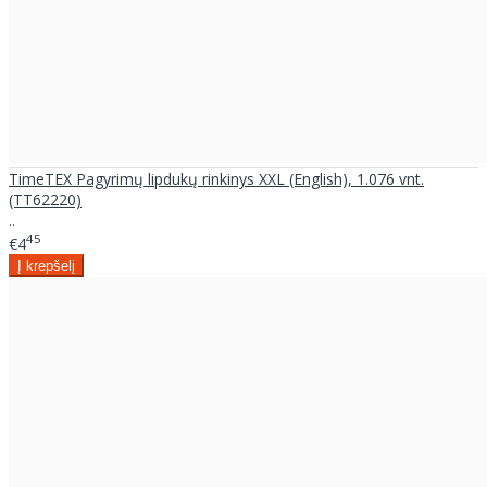
TimeTEX Pagyrimų lipdukų rinkinys XXL (English), 1.076 vnt.
(TT62220)
..
45
€4