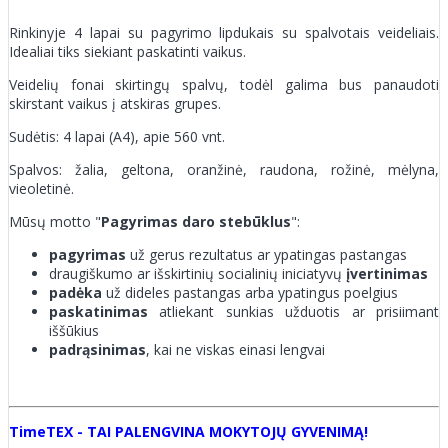
Rinkinyje 4 lapai su pagyrimo lipdukais su spalvotais veideliais.
Idealiai tiks siekiant paskatinti vaikus.
Veidelių fonai skirtingų spalvų, todėl galima bus panaudoti
skirstant vaikus į atskiras grupes.
Sudėtis: 4 lapai (A4), apie 560 vnt.
Spalvos: žalia, geltona, oranžinė, raudona, rožinė, mėlyna,
vieoletinė.
Mūsų motto "
Pagyrimas daro stebūklus
":
pagyrimas
už gerus rezultatus ar ypatingas pastangas
draugiškumo ar išskirtinių socialinių iniciatyvų
įvertinimas
padėka
už dideles pastangas arba ypatingus poelgius
paskatinimas
atliekant sunkias užduotis ar prisiimant
iššūkius
padrąsinimas
, kai ne viskas einasi lengvai
TimeTEX - TAI PALENGVINA MOKYTOJŲ GYVENIMĄ!