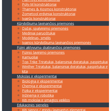
Poly-M konstruktoriai
Thames & Kosmos konstruktoriai
Zometool erdviniai konstruktoriai
Įvairūs konstruktoriai
Kūrybiškumą lavinančios priemonės
Dažai, spalvinimo priemonės
Mediniai paruoštukai
Modelinas, smėlis
Įvairios kūrybiškumą lavinančios priemonės
Fizinį aktyvumą skatinančios priemonės
Fizinio lavinimo priemonės
Kamuoliai
Top Trike Triratukai, balansiniai dviratukai, paspirtukai
Winther Triratukai, balansiniai dviratukai, paspirtukai ir
kita
Mokslas ir eksperimentai
Biologija ir eksperimentai
Chemija ir eksperimentai
Fizika ir eksperimentai
Inžinerija ir robotika
Kiti mokslai ir smagios veiklos
Edukacinės sienelės
Kiti sienos / grindų lavinantys elementai