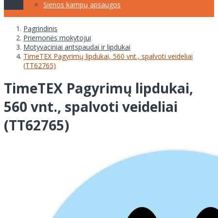
Sienos kampų apsaugos
Pagrindinis
Priemonės mokytojui
Motyvaciniai antspaudai ir lipdukai
TimeTEX Pagyrimų lipdukai, 560 vnt., spalvoti veideliai
(TT62765)
TimeTEX Pagyrimų lipdukai,
560 vnt., spalvoti veideliai
(TT62765)