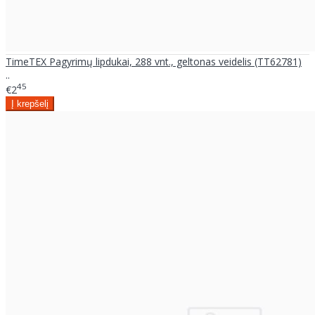
TimeTEX Pagyrimų lipdukai, 288 vnt., geltonas veidelis (TT62781)
..
45
€2