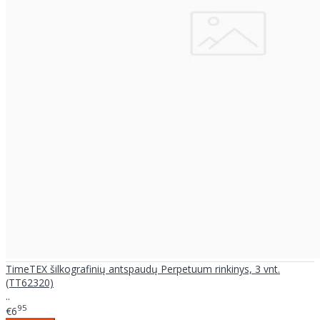
TimeTEX šilkografinių antspaudų Perpetuum rinkinys, 3 vnt.
(TT62320)
..
95
€6