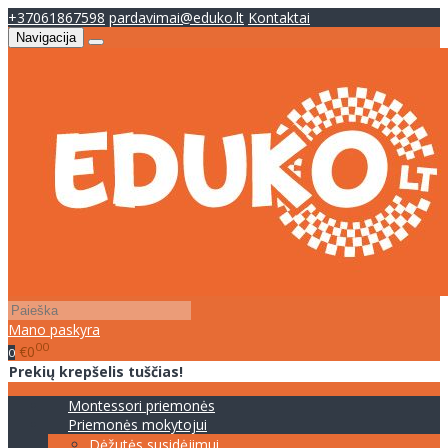
+37061867598
pardavimai@eduko.lt
Kontaktai
Navigacija
Mano paskyra
00
€0
0
Prekių krepšelis tuščias!
Montessori priemonės
Priemonės mokytojui
Dėžutės susidėjimui