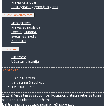
Prekių katalogai
Pasiūlymas ugdymo įstaigoms
Klientų aptarnavimas
Visos prekės
Prekės su nuolaida
Dovanų kuponai
Svetainės medis
Kontaktai
Klientams
Klientams
Užsakymų istorija
Kontaktai
+37061867598
pardavimai@eduko.lt
I-V: 8:00 - 17:00
2026 © Visos teisės saugomos. Kopijuoti, platinti svetainės turinį
be autorių sutikimo draudžiama.
Elektroninių parduotuvių nuoma
-
eShoprent.com