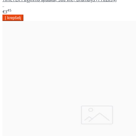
..
45
€3