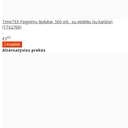
TimeTEX Pagyrimų lipdukai, 500 vnt., su veideliu (su karūna)
(TT62768)
..
45
€3
Alternatyvios prekės