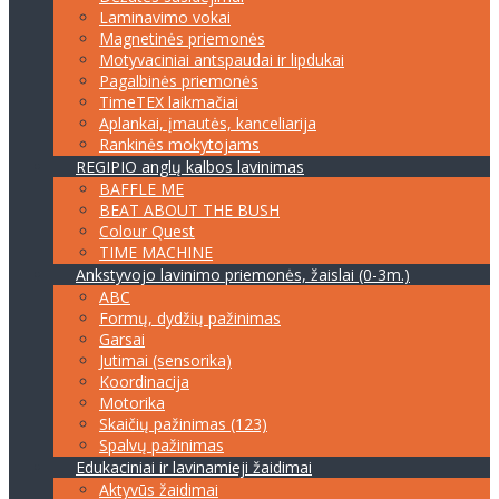
Laminavimo vokai
Magnetinės priemonės
Motyvaciniai antspaudai ir lipdukai
Pagalbinės priemonės
TimeTEX laikmačiai
Aplankai, įmautės, kanceliarija
Rankinės mokytojams
REGIPIO anglų kalbos lavinimas
BAFFLE ME
BEAT ABOUT THE BUSH
Colour Quest
TIME MACHINE
Ankstyvojo lavinimo priemonės, žaislai (0-3m.)
ABC
Formų, dydžių pažinimas
Garsai
Jutimai (sensorika)
Koordinacija
Motorika
Skaičių pažinimas (123)
Spalvų pažinimas
Edukaciniai ir lavinamieji žaidimai
Aktyvūs žaidimai