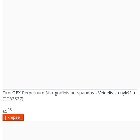
TimeTEX Perpetuum šilkografinis antspaudas - Veidelis su nykščiu
(TT62327)
..
95
€5