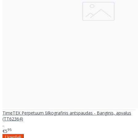
TimeTEX Perpetuum šilkografinis antspaudas - Banginis, apvalus
(TT62364)
..
95
€5