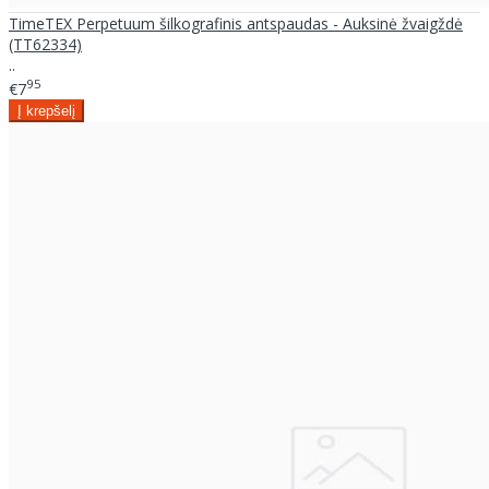
TimeTEX Perpetuum šilkografinis antspaudas - Auksinė žvaigždė
(TT62334)
..
95
€7