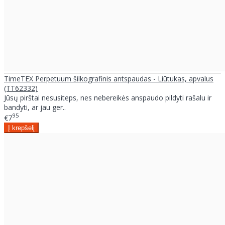
TimeTEX Perpetuum šilkografinis antspaudas - Liūtukas, apvalus
(TT62332)
Jūsų pirštai nesusiteps, nes nebereikės anspaudo pildyti rašalu ir
bandyti, ar jau ger..
95
€7