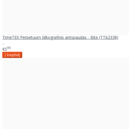
TimeTEX Perpetuum šilkografinis antspaudas - Bitė (TT62338)
..
95
€5