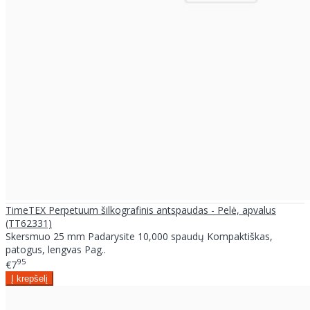
TimeTEX Perpetuum šilkografinis antspaudas - Pelė, apvalus
(TT62331)
Skersmuo 25 mm Padarysite 10,000 spaudų Kompaktiškas,
patogus, lengvas Pag..
95
€7