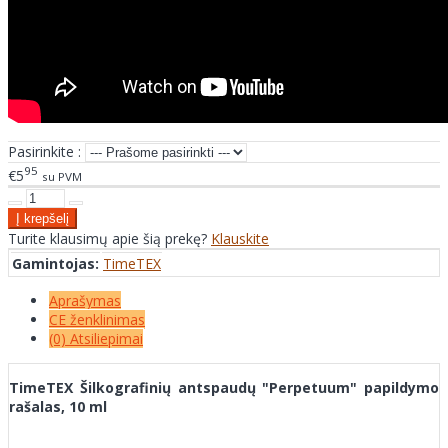
Pasirinkite :
95
€5
su PVM
Turite klausimų apie šią prekę?
Klauskite
Gamintojas:
TimeTEX
Aprašymas
CE ženklinimas
(0) Atsiliepimai
TimeTEX Šilkografinių antspaudų "Perpetuum" papildymo
rašalas, 10 ml