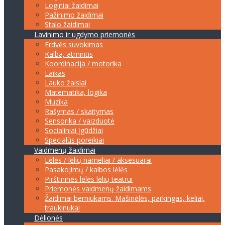
Loginiai žaidimai
Pažinimo žaidimai
Stalo žaidimai
Lavinimo ir ugdymo priemonės
Erdvės suvokimas
Kalba, atmintis
Koordinacija / motorika
Laikas
Lauko žaislai
Matematika, logika
Muzika
Rašymas / skaitymas
Sensorika / vaizduotė
Socialiniai įgūdžiai
Specialūs poreikiai
Vaidmenų žaidimai
Lėlės / lėlių nameliai / aksesuarai
Pasakojimų / kalbos lėlės
Pirštininės lėlės lėlių teatrui
Priemonės vaidmenų žaidimams
Žaidimai berniukams. Mašinėlės, parkingas, keliai,
traukinukai
Dėlionės