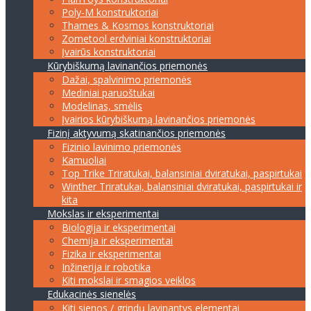
Poly-M konstruktoriai
Thames & Kosmos konstruktoriai
Zometool erdviniai konstruktoriai
Įvairūs konstruktoriai
Kūrybiškumą lavinančios priemonės
Dažai, spalvinimo priemonės
Mediniai paruoštukai
Modelinas, smėlis
Įvairios kūrybiškumą lavinančios priemonės
Fizinį aktyvumą skatinančios priemonės
Fizinio lavinimo priemonės
Kamuoliai
Top Trike Triratukai, balansiniai dviratukai, paspirtukai
Winther Triratukai, balansiniai dviratukai, paspirtukai ir
kita
Mokslas ir eksperimentai
Biologija ir eksperimentai
Chemija ir eksperimentai
Fizika ir eksperimentai
Inžinerija ir robotika
Kiti mokslai ir smagios veiklos
Edukacinės sienelės
Kiti sienos / grindų lavinantys elementai