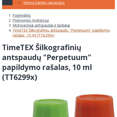
Sienos kampų apsaugos
Pagrindinis
Priemonės mokytojui
Motyvaciniai antspaudai ir lipdukai
TimeTEX Šilkografinių antspaudų "Perpetuum" papildymo
rašalas, 10 ml (TT6299x)
TimeTEX Šilkografinių
antspaudų "Perpetuum"
papildymo rašalas, 10 ml
(TT6299x)