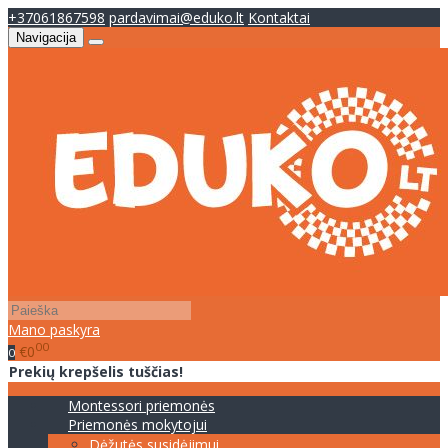
+37061867598
pardavimai@eduko.lt
Kontaktai
Navigacija
Mano paskyra
00
€0
0
Prekių krepšelis tuščias!
Montessori priemonės
Priemonės mokytojui
Dėžutės susidėjimui