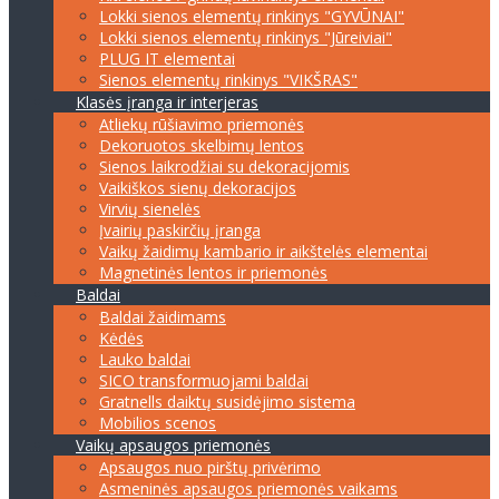
Lokki sienos elementų rinkinys "GYVŪNAI"
Lokki sienos elementų rinkinys "Jūreiviai"
PLUG IT elementai
Sienos elementų rinkinys "VIKŠRAS"
Klasės įranga ir interjeras
Atliekų rūšiavimo priemonės
Dekoruotos skelbimų lentos
Sienos laikrodžiai su dekoracijomis
Vaikiškos sienų dekoracijos
Virvių sienelės
Įvairių paskirčių įranga
Vaikų žaidimų kambario ir aikštelės elementai
Magnetinės lentos ir priemonės
Baldai
Baldai žaidimams
Kėdės
Lauko baldai
SICO transformuojami baldai
Gratnells daiktų susidėjimo sistema
Mobilios scenos
Vaikų apsaugos priemonės
Apsaugos nuo pirštų privėrimo
Asmeninės apsaugos priemonės vaikams