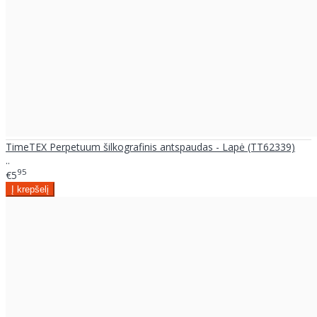
TimeTEX Perpetuum šilkografinis antspaudas - Lapė (TT62339)
..
95
€5