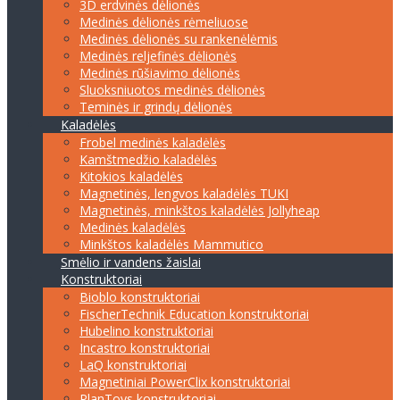
3D erdvinės dėlionės
Medinės dėlionės rėmeliuose
Medinės dėlionės su rankenėlėmis
Medinės reljefinės dėlionės
Medinės rūšiavimo dėlionės
Sluoksniuotos medinės dėlionės
Teminės ir grindų dėlionės
Kaladėlės
Frobel medinės kaladėlės
Kamštmedžio kaladėlės
Kitokios kaladėlės
Magnetinės, lengvos kaladėlės TUKI
Magnetinės, minkštos kaladėlės Jollyheap
Medinės kaladėlės
Minkštos kaladėlės Mammutico
Smėlio ir vandens žaislai
Konstruktoriai
Bioblo konstruktoriai
FischerTechnik Education konstruktoriai
Hubelino konstruktoriai
Incastro konstruktoriai
LaQ konstruktoriai
Magnetiniai PowerClix konstruktoriai
PlanToys konstruktoriai