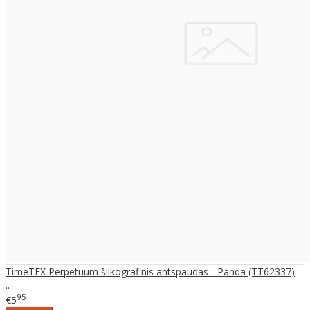
TimeTEX Perpetuum šilkografinis antspaudas - Panda (TT62337)
..
95
€5