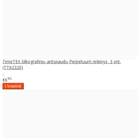
TimeTEX šilkografinių antspaudų Perpetuum rinkinys, 3 vnt.
(TT62320)
..
95
€6