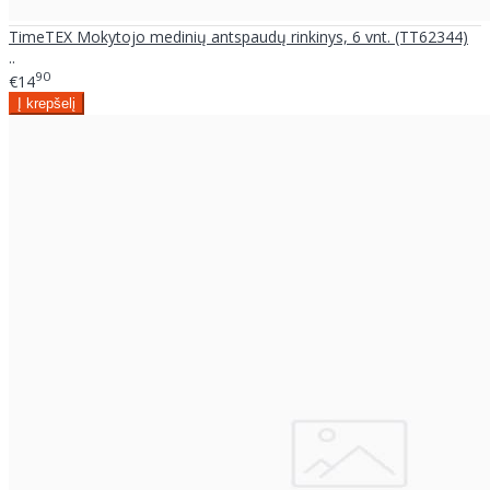
TimeTEX Mokytojo medinių antspaudų rinkinys, 6 vnt. (TT62344)
..
90
€14