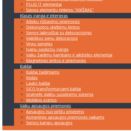
PLUG IT elementai
Sienos elementų rinkinys "VIKŠRAS"
Klasės įranga ir interjeras
Atliekų rūšiavimo priemonės
Dekoruotos skelbimų lentos
Sienos laikrodžiai su dekoracijomis
Vaikiškos sienų dekoracijos
Virvių sienelės
Įvairių paskirčių įranga
Vaikų žaidimų kambario ir aikštelės elementai
Magnetinės lentos ir priemonės
Baldai
Baldai žaidimams
Kėdės
Lauko baldai
SICO transformuojami baldai
Gratnells daiktų susidėjimo sistema
Mobilios scenos
Vaikų apsaugos priemonės
Apsaugos nuo pirštų privėrimo
Asmeninės apsaugos priemonės vaikams
Sienos kampų apsaugos