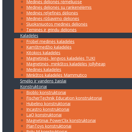
Medinės dėlionės rėmeliuose
Medinės dėlionės su rankenėlėmis
Medinės reljefinės dėlionės
Medinės rūšiavimo dėlionės
Sluoksniuotos medinės dėlionės
Teminės ir grindų dėlionės
Kaladėlės
Frobel medinės kaladėlės
Kamštmedžio kaladėlės
Kitokios kaladėlės
Magnetinės, lengvos kaladėlės TUKI
Magnetinės, minkštos kaladėlės Jollyheap
Medinės kaladėlės
Minkštos kaladėlės Mammutico
Smėlio ir vandens žaislai
Konstruktoriai
Bioblo konstruktoriai
FischerTechnik Education konstruktoriai
Hubelino konstruktoriai
Incastro konstruktoriai
LaQ konstruktoriai
Magnetiniai PowerClix konstruktoriai
PlanToys konstruktoriai
Poly-M konstruktoriai