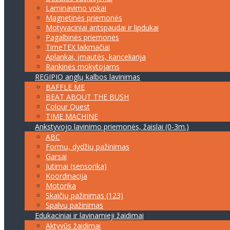
Laminavimo vokai
Magnetinės priemonės
Motyvaciniai antspaudai ir lipdukai
Pagalbinės priemonės
TimeTEX laikmačiai
Aplankai, įmautės, kanceliarija
Rankinės mokytojams
REGIPIO anglų kalbos lavinimas
BAFFLE ME
BEAT ABOUT THE BUSH
Colour Quest
TIME MACHINE
Ankstyvojo lavinimo priemonės, žaislai (0-3m.)
ABC
Formų, dydžių pažinimas
Garsai
Jutimai (sensorika)
Koordinacija
Motorika
Skaičių pažinimas (123)
Spalvų pažinimas
Edukaciniai ir lavinamieji žaidimai
Aktyvūs žaidimai