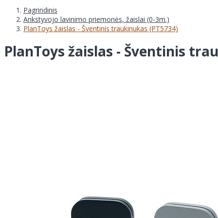
Pagrindinis
Ankstyvojo lavinimo priemonės, žaislai (0-3m.)
PlanToys žaislas - Šventinis traukinukas (PT5734)
PlanToys žaislas - Šventinis tr