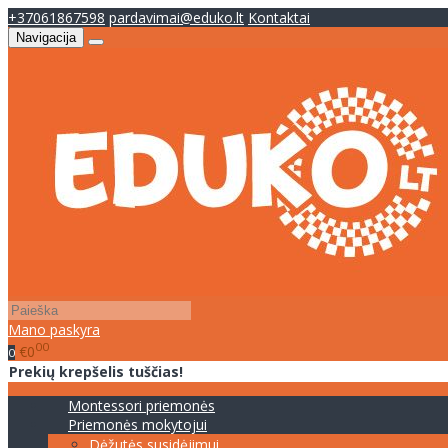
+37061867598
pardavimai@eduko.lt
Kontaktai
Navigacija
Mano paskyra
00
€0
0
Prekių krepšelis tuščias!
Montessori priemonės
Priemonės mokytojui
Dėžutės susidėjimui