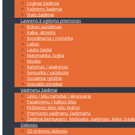
Loginiai žaidimai
Pažinimo žaidimai
Stalo žaidimai
Lavinimo ir ugdymo priemonės
Erdvės suvokimas
Kalba, atmintis
Koordinacija / motorika
Laikas
Lauko žaislai
Matematika, logika
Muzika
Rašymas / skaitymas
Sensorika / vaizduotė
Socialiniai įgūdžiai
Specialūs poreikiai
Vaidmenų žaidimai
Lėlės / lėlių nameliai / aksesuarai
Pasakojimų / kalbos lėlės
Pirštininės lėlės lėlių teatrui
Priemonės vaidmenų žaidimams
Žaidimai berniukams. Mašinėlės, parkingas, keliai, trauk
Dėlionės
3D erdvinės dėlionės