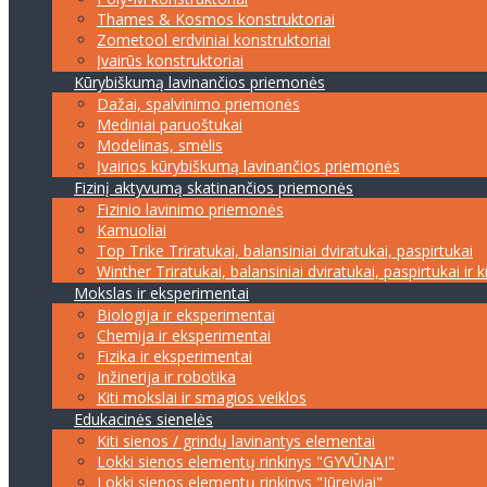
Thames & Kosmos konstruktoriai
Zometool erdviniai konstruktoriai
Įvairūs konstruktoriai
Kūrybiškumą lavinančios priemonės
Dažai, spalvinimo priemonės
Mediniai paruoštukai
Modelinas, smėlis
Įvairios kūrybiškumą lavinančios priemonės
Fizinį aktyvumą skatinančios priemonės
Fizinio lavinimo priemonės
Kamuoliai
Top Trike Triratukai, balansiniai dviratukai, paspirtukai
Winther Triratukai, balansiniai dviratukai, paspirtukai ir k
Mokslas ir eksperimentai
Biologija ir eksperimentai
Chemija ir eksperimentai
Fizika ir eksperimentai
Inžinerija ir robotika
Kiti mokslai ir smagios veiklos
Edukacinės sienelės
Kiti sienos / grindų lavinantys elementai
Lokki sienos elementų rinkinys "GYVŪNAI"
Lokki sienos elementų rinkinys "Jūreiviai"