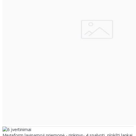
Megaform lavinamoji priemonė - rinkinys- 4 spalvoti, plokšti lankai