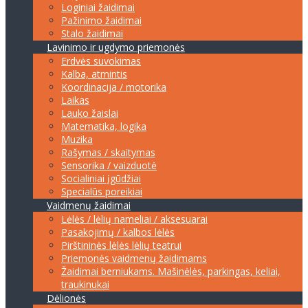
Loginiai žaidimai
Pažinimo žaidimai
Stalo žaidimai
Lavinimo ir ugdymo priemonės
Erdvės suvokimas
Kalba, atmintis
Koordinacija / motorika
Laikas
Lauko žaislai
Matematika, logika
Muzika
Rašymas / skaitymas
Sensorika / vaizduotė
Socialiniai įgūdžiai
Specialūs poreikiai
Vaidmenų žaidimai
Lėlės / lėlių nameliai / aksesuarai
Pasakojimų / kalbos lėlės
Pirštininės lėlės lėlių teatrui
Priemonės vaidmenų žaidimams
Žaidimai berniukams. Mašinėlės, parkingas, keliai,
traukinukai
Dėlionės