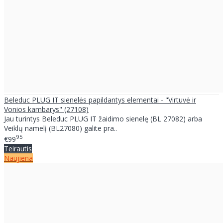
Beleduc PLUG IT sienelės papildantys elementai - "Virtuvė ir
Vonios kambarys" (27108)
Jau turintys Beleduc PLUG IT žaidimo sienelę (BL 27082) arba
Veiklų namelį (BL27080) galite pra..
95
€99
Teirautis
Naujiena