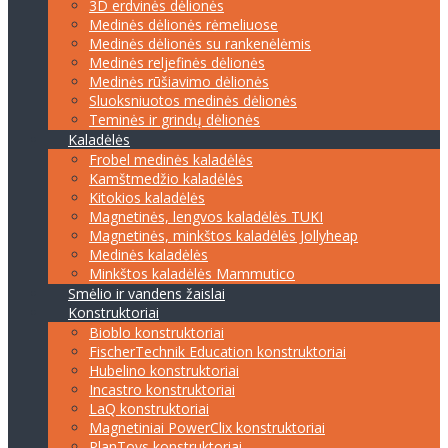
3D erdvinės dėlionės
Medinės dėlionės rėmeliuose
Medinės dėlionės su rankenėlėmis
Medinės reljefinės dėlionės
Medinės rūšiavimo dėlionės
Sluoksniuotos medinės dėlionės
Teminės ir grindų dėlionės
Kaladėlės
Frobel medinės kaladėlės
Kamštmedžio kaladėlės
Kitokios kaladėlės
Magnetinės, lengvos kaladėlės TUKI
Magnetinės, minkštos kaladėlės Jollyheap
Medinės kaladėlės
Minkštos kaladėlės Mammutico
Smėlio ir vandens žaislai
Konstruktoriai
Bioblo konstruktoriai
FischerTechnik Education konstruktoriai
Hubelino konstruktoriai
Incastro konstruktoriai
LaQ konstruktoriai
Magnetiniai PowerClix konstruktoriai
PlanToys konstruktoriai