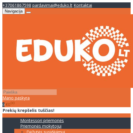
+37061867598
pardavimai@eduko.lt
Kontaktai
Navigacija
Mano paskyra
00
€0
0
Prekių krepšelis tuščias!
Montessori priemonės
Priemonės mokytojui
Dėžutės susidėjimui