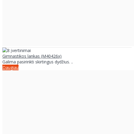
Gimnastikos lankas (M40426x)
Galima pasirinkti skirtingus dydžius. ..
Daugiau