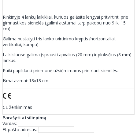
Rinkinyje 4 lankų laikikliai, kuriuos galėsite lengvai pritvirtinti prie
gimnastikos sienelės (galimi atstumai tarp pakopų nuo 9 iki 15
cm).
Galima nustatyti tris lanko tvirtinimo kryptis (horizontaliai,
vertikaliai, kampu).
Laikikliuose galima įsprausti apvalius (20 mm) ir ploksčius (8 mm)
lankus.
Puiki papildanti priemonė užsiėmimams prie / ant sienelės.
Išmatavimai: 18x18 cm.
CE ženklinimas
Parašyti atsiliepimą
Vardas:
El. pašto adresas: