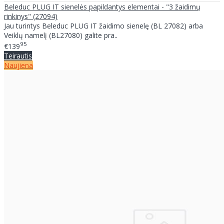
Beleduc PLUG IT sienelės papildantys elementai - "3 žaidimų
rinkinys" (27094)
Jau turintys Beleduc PLUG IT žaidimo sienelę (BL 27082) arba
Veiklų namelį (BL27080) galite pra..
95
€139
Teirautis
Naujiena