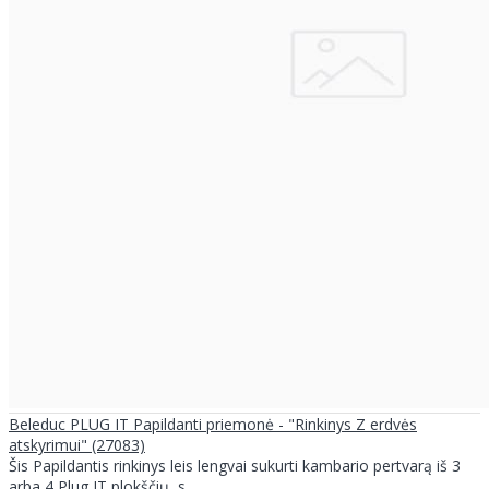
Beleduc PLUG IT Papildanti priemonė - "Rinkinys Z erdvės
atskyrimui" (27083)
Šis Papildantis rinkinys leis lengvai sukurti kambario pertvarą iš 3
arba 4 Plug IT plokščių, s..