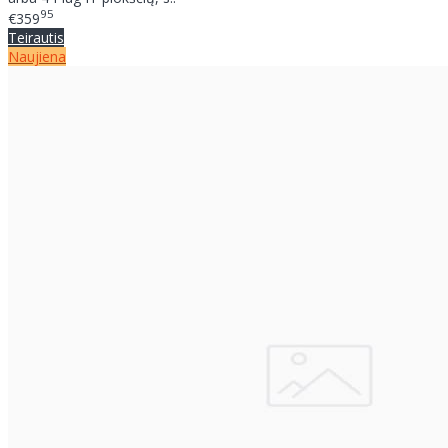
95
€359
Teirautis
Naujiena