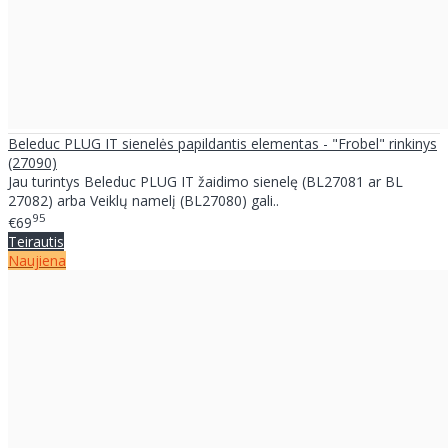
Beleduc PLUG IT sienelės papildantis elementas - "Frobel" rinkinys
(27090)
Jau turintys Beleduc PLUG IT žaidimo sienelę (BL27081 ar BL
27082) arba Veiklų namelį (BL27080) gali..
95
€69
Teirautis
Naujiena