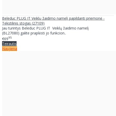
Beleduc PLUG IT Veiklų žaidimo namelį papildanti priemonė -
Tekstilinis stogas (27109)
Jau turintys Beleduc PLUG IT Veiklų žaidimo namelį
(BL27080) galite praplėsti jo funkcion..
95
€69
Teirautis
Naujiena