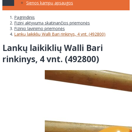
Sienos kampų apsaugos
Pagrindinis
Fizinį aktyvumą skatinančios priemonės
Fizinio lavinimo priemonės
Lankų laikiklių Walli Bari rinkinys, 4 vnt. (492800)
Lankų laikiklių Walli Bari
rinkinys, 4 vnt. (492800)