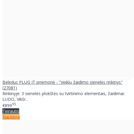
Beleduc PLUG IT priemonė - "Veiklų žaidimo sienelės rinkinys"
(27081)
Rinkinyje: 3 sienelės plokštės su tvirtinimo elementais, žaidimai:
LUDO, Vikšr..
95
€899
Teirautis
Naujiena