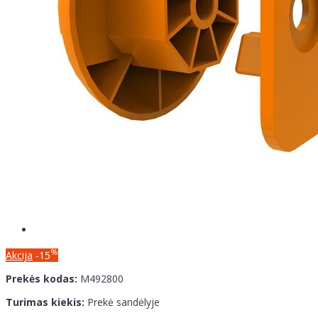
%
Akcija
-15
Prekės kodas:
M492800
Turimas kiekis:
Prekė sandėlyje