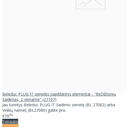
Beleduc PLUG IT sienelės papildantys elementai - "Beždžionių
žaidimas, 2 viename" (27107)
Jau turintys Beleduc PLUG IT žaidimo sienelę (BL 27082) arba
Veiklų namelį (BL27080) galite pra..
95
€79
Teirautis
Naujiena