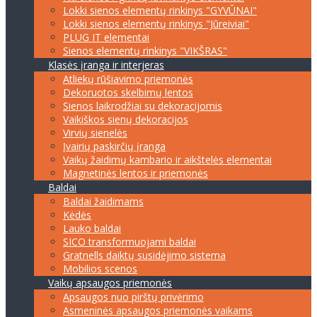
Lokki sienos elementų rinkinys "GYVŪNAI"
Lokki sienos elementų rinkinys "Jūreiviai"
PLUG IT elementai
Sienos elementų rinkinys "VIKŠRAS"
Klasės įranga ir interjeras
Atliekų rūšiavimo priemonės
Dekoruotos skelbimų lentos
Sienos laikrodžiai su dekoracijomis
Vaikiškos sienų dekoracijos
Virvių sienelės
Įvairių paskirčių įranga
Vaikų žaidimų kambario ir aikštelės elementai
Magnetinės lentos ir priemonės
Baldai
Baldai žaidimams
Kėdės
Lauko baldai
SICO transformuojami baldai
Gratnells daiktų susidėjimo sistema
Mobilios scenos
Vaikų apsaugos priemonės
Apsaugos nuo pirštų privėrimo
Asmeninės apsaugos priemonės vaikams