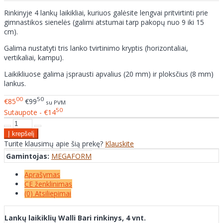
Rinkinyje 4 lankų laikikliai, kuriuos galėsite lengvai pritvirtinti prie
gimnastikos sienelės (galimi atstumai tarp pakopų nuo 9 iki 15
cm).
Galima nustatyti tris lanko tvirtinimo kryptis (horizontaliai,
vertikaliai, kampu).
Laikikliuose galima įsprausti apvalius (20 mm) ir ploksčius (8 mm)
lankus.
00
50
€85
€99
su PVM
50
Sutaupote - €14
Turite klausimų apie šią prekę?
Klauskite
Gamintojas:
MEGAFORM
Aprašymas
CE ženklinimas
(0) Atsiliepimai
Lankų laikiklių Walli Bari rinkinys, 4 vnt.