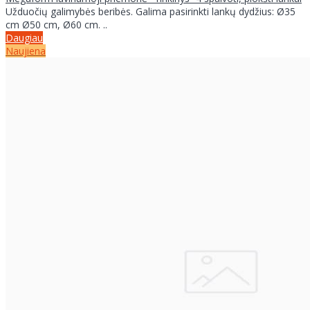
Užduočių galimybės beribės. Galima pasirinkti lankų dydžius: Ø35
cm Ø50 cm, Ø60 cm. ..
Daugiau
Naujiena