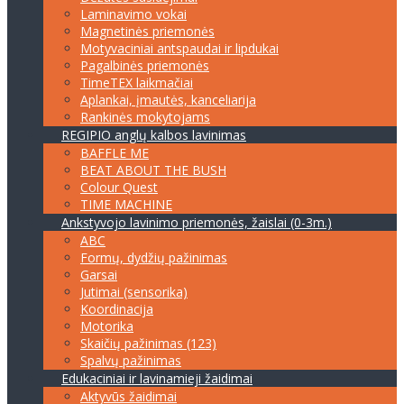
Laminavimo vokai
Magnetinės priemonės
Motyvaciniai antspaudai ir lipdukai
Pagalbinės priemonės
TimeTEX laikmačiai
Aplankai, įmautės, kanceliarija
Rankinės mokytojams
REGIPIO anglų kalbos lavinimas
BAFFLE ME
BEAT ABOUT THE BUSH
Colour Quest
TIME MACHINE
Ankstyvojo lavinimo priemonės, žaislai (0-3m.)
ABC
Formų, dydžių pažinimas
Garsai
Jutimai (sensorika)
Koordinacija
Motorika
Skaičių pažinimas (123)
Spalvų pažinimas
Edukaciniai ir lavinamieji žaidimai
Aktyvūs žaidimai