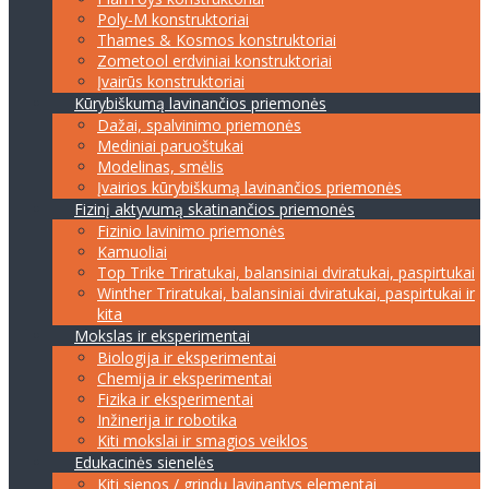
Poly-M konstruktoriai
Thames & Kosmos konstruktoriai
Zometool erdviniai konstruktoriai
Įvairūs konstruktoriai
Kūrybiškumą lavinančios priemonės
Dažai, spalvinimo priemonės
Mediniai paruoštukai
Modelinas, smėlis
Įvairios kūrybiškumą lavinančios priemonės
Fizinį aktyvumą skatinančios priemonės
Fizinio lavinimo priemonės
Kamuoliai
Top Trike Triratukai, balansiniai dviratukai, paspirtukai
Winther Triratukai, balansiniai dviratukai, paspirtukai ir
kita
Mokslas ir eksperimentai
Biologija ir eksperimentai
Chemija ir eksperimentai
Fizika ir eksperimentai
Inžinerija ir robotika
Kiti mokslai ir smagios veiklos
Edukacinės sienelės
Kiti sienos / grindų lavinantys elementai