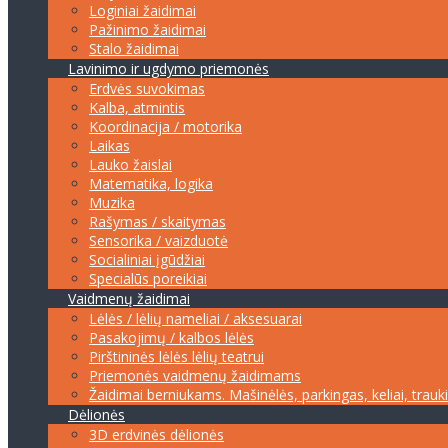
Loginiai žaidimai
Pažinimo žaidimai
Stalo žaidimai
Lavinimo ir ugdymo priemonės
Erdvės suvokimas
Kalba, atmintis
Koordinacija / motorika
Laikas
Lauko žaislai
Matematika, logika
Muzika
Rašymas / skaitymas
Sensorika / vaizduotė
Socialiniai įgūdžiai
Specialūs poreikiai
Vaidmenų žaidimai
Lėlės / lėlių nameliai / aksesuarai
Pasakojimų / kalbos lėlės
Pirštininės lėlės lėlių teatrui
Priemonės vaidmenų žaidimams
Žaidimai berniukams. Mašinėlės, parkingas, keliai, trauk
Dėlionės
3D erdvinės dėlionės