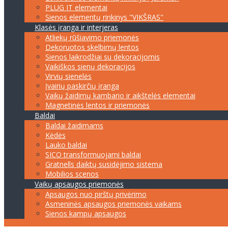
PLUG IT elementai
Sienos elementų rinkinys "VIKŠRAS"
Klasės įranga ir interjeras
Atliekų rūšiavimo priemonės
Dekoruotos skelbimų lentos
Sienos laikrodžiai su dekoracijomis
Vaikiškos sienų dekoracijos
Virvių sienelės
Įvairių paskirčių įranga
Vaikų žaidimų kambario ir aikštelės elementai
Magnetinės lentos ir priemonės
Baldai
Baldai žaidimams
Kėdės
Lauko baldai
SICO transformuojami baldai
Gratnells daiktų susidėjimo sistema
Mobilios scenos
Vaikų apsaugos priemonės
Apsaugos nuo pirštų privėrimo
Asmeninės apsaugos priemonės vaikams
Sienos kampų apsaugos