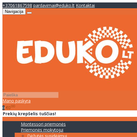
+37061867598
pardavimai@eduko.lt
Kontaktai
Navigacija
Mano paskyra
00
€0
0
Prekių krepšelis tuščias!
Montessori priemonės
Priemonės mokytojui
Dėžutės susidėjimui