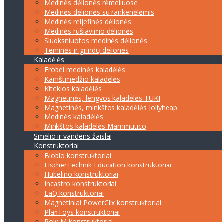
Medinės dėlionės rėmeliuose
Medinės dėlionės su rankenėlėmis
Medinės reljefinės dėlionės
Medinės rūšiavimo dėlionės
Sluoksniuotos medinės dėlionės
Teminės ir grindų dėlionės
Kaladėlės
Frobel medinės kaladėlės
Kamštmedžio kaladėlės
Kitokios kaladėlės
Magnetinės, lengvos kaladėlės TUKI
Magnetinės, minkštos kaladėlės Jollyheap
Medinės kaladėlės
Minkštos kaladėlės Mammutico
Smėlio ir vandens žaislai
Konstruktoriai
Bioblo konstruktoriai
FischerTechnik Education konstruktoriai
Hubelino konstruktoriai
Incastro konstruktoriai
LaQ konstruktoriai
Magnetiniai PowerClix konstruktoriai
PlanToys konstruktoriai
Poly-M konstruktoriai