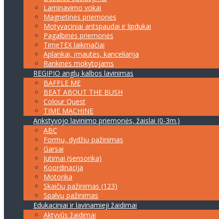
Laminavimo vokai
Magnetinės priemonės
Motyvaciniai antspaudai ir lipdukai
Pagalbinės priemonės
TimeTEX laikmačiai
Aplankai, įmautės, kanceliarija
Rankinės mokytojams
REGIPIO anglų kalbos lavinimas
BAFFLE ME
BEAT ABOUT THE BUSH
Colour Quest
TIME MACHINE
Ankstyvojo lavinimo priemonės, žaislai (0-3m.)
ABC
Formų, dydžių pažinimas
Garsai
Jutimai (sensorika)
Koordinacija
Motorika
Skaičių pažinimas (123)
Spalvų pažinimas
Edukaciniai ir lavinamieji žaidimai
Aktyvūs žaidimai