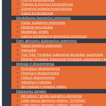
Thames & Kosmos konstruktoriai
Zometool erdviniai konstruktoriai
Įvairūs konstruktoriai
Kūrybiškumą lavinančios priemonės
Dažai, spalvinimo priemonės
Mediniai paruoštukai
Modelinas, smėlis
Įvairios kūrybiškumą lavinančios priemonės
Fizinį aktyvumą skatinančios priemonės
Fizinio lavinimo priemonės
Kamuoliai
Top Trike Triratukai, balansiniai dviratukai, paspirtukai
Winther Triratukai, balansiniai dviratukai, paspirtukai ir k
Mokslas ir eksperimentai
Biologija ir eksperimentai
Chemija ir eksperimentai
Fizika ir eksperimentai
Inžinerija ir robotika
Kiti mokslai ir smagios veiklos
Edukacinės sienelės
Kiti sienos / grindų lavinantys elementai
Lokki sienos elementų rinkinys "GYVŪNAI"
Lokki sienos elementų rinkinys "Jūreiviai"