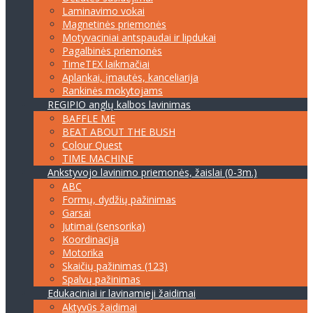
Laminavimo vokai
Magnetinės priemonės
Motyvaciniai antspaudai ir lipdukai
Pagalbinės priemonės
TimeTEX laikmačiai
Aplankai, įmautės, kanceliarija
Rankinės mokytojams
REGIPIO anglų kalbos lavinimas
BAFFLE ME
BEAT ABOUT THE BUSH
Colour Quest
TIME MACHINE
Ankstyvojo lavinimo priemonės, žaislai (0-3m.)
ABC
Formų, dydžių pažinimas
Garsai
Jutimai (sensorika)
Koordinacija
Motorika
Skaičių pažinimas (123)
Spalvų pažinimas
Edukaciniai ir lavinamieji žaidimai
Aktyvūs žaidimai