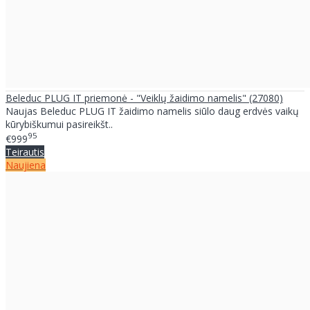
Beleduc PLUG IT priemonė - "Veiklų žaidimo namelis" (27080)
Naujas Beleduc PLUG IT žaidimo namelis siūlo daug erdvės vaikų
kūrybiškumui pasireikšt..
95
€999
Teirautis
Naujiena