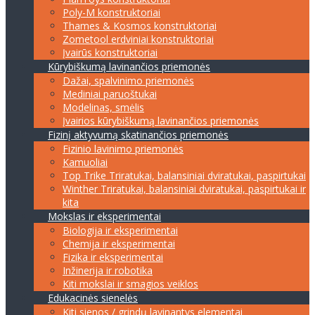
Poly-M konstruktoriai
Thames & Kosmos konstruktoriai
Zometool erdviniai konstruktoriai
Įvairūs konstruktoriai
Kūrybiškumą lavinančios priemonės
Dažai, spalvinimo priemonės
Mediniai paruoštukai
Modelinas, smėlis
Įvairios kūrybiškumą lavinančios priemonės
Fizinį aktyvumą skatinančios priemonės
Fizinio lavinimo priemonės
Kamuoliai
Top Trike Triratukai, balansiniai dviratukai, paspirtukai
Winther Triratukai, balansiniai dviratukai, paspirtukai ir
kita
Mokslas ir eksperimentai
Biologija ir eksperimentai
Chemija ir eksperimentai
Fizika ir eksperimentai
Inžinerija ir robotika
Kiti mokslai ir smagios veiklos
Edukacinės sienelės
Kiti sienos / grindų lavinantys elementai