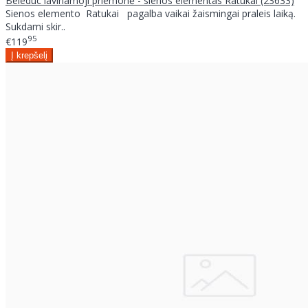
Beleduc lavinamoji priemonė - sienos elementas Ratukai (23633)
Sienos elemento Ratukai pagalba vaikai žaismingai praleis laiką.
Sukdami skir..
95
€119