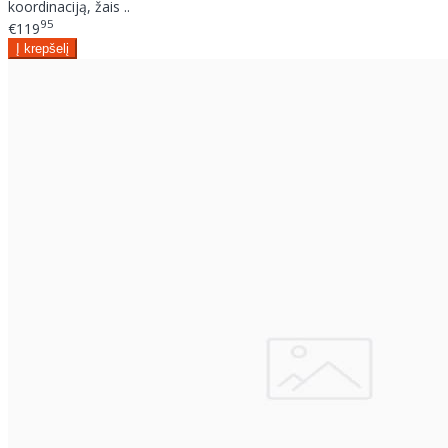
koordinaciją, žais ..
95
€119