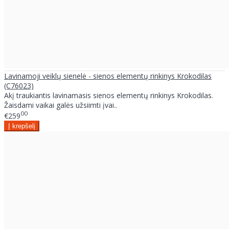
Lavinamoji veiklų sienelė - sienos elementų rinkinys Krokodilas
(C76023)
Akį traukiantis lavinamasis sienos elementų rinkinys Krokodilas.
Žaisdami vaikai galės užsiimti įvai..
00
€259