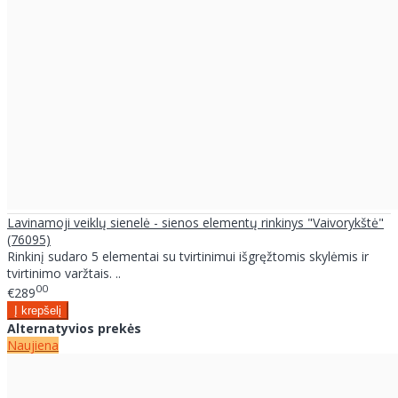
Lavinamoji veiklų sienelė - sienos elementų rinkinys "Vaivorykštė"
(76095)
Rinkinį sudaro 5 elementai su tvirtinimui išgręžtomis skylėmis ir
tvirtinimo varžtais. ..
00
€289
Alternatyvios prekės
Naujiena