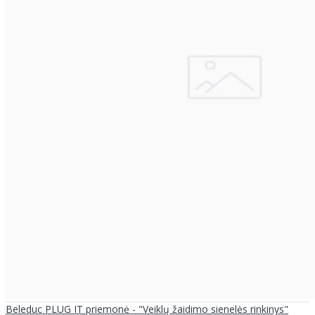
Beleduc PLUG IT priemonė - "Veiklų žaidimo sienelės rinkinys"