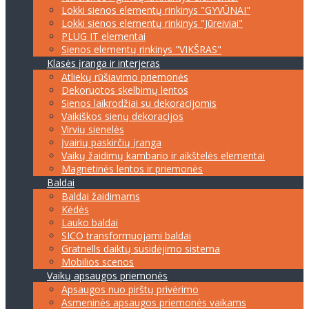
Lokki sienos elementų rinkinys "GYVŪNAI"
Lokki sienos elementų rinkinys "Jūreiviai"
PLUG IT elementai
Sienos elementų rinkinys "VIKŠRAS"
Klasės įranga ir interjeras
Atliekų rūšiavimo priemonės
Dekoruotos skelbimų lentos
Sienos laikrodžiai su dekoracijomis
Vaikiškos sienų dekoracijos
Virvių sienelės
Įvairių paskirčių įranga
Vaikų žaidimų kambario ir aikštelės elementai
Magnetinės lentos ir priemonės
Baldai
Baldai žaidimams
Kėdės
Lauko baldai
SICO transformuojami baldai
Gratnells daiktų susidėjimo sistema
Mobilios scenos
Vaikų apsaugos priemonės
Apsaugos nuo pirštų privėrimo
Asmeninės apsaugos priemonės vaikams