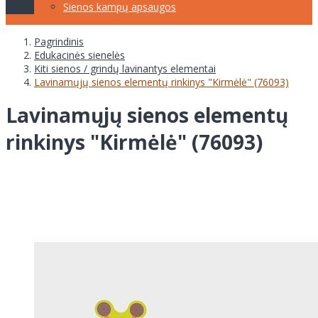
Sienos kampų apsaugos
Pagrindinis
Edukacinės sienelės
Kiti sienos / grindų lavinantys elementai
Lavinamųjų sienos elementų rinkinys "Kirmėlė" (76093)
Lavinamųjų sienos elementų
rinkinys "Kirmėlė" (76093)