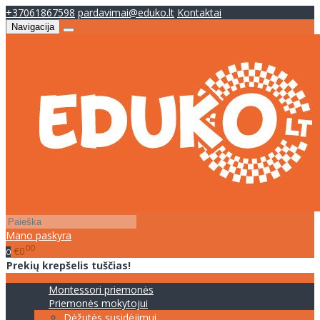
+37061867598
pardavimai@eduko.lt
Kontaktai
Navigacija
Mano paskyra
00
€0
0
Prekių krepšelis tuščias!
Montessori priemonės
Priemonės mokytojui
Dėžutės susidėjimui