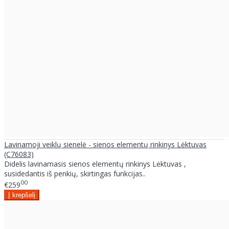
Lavinamoji veiklų sienelė - sienos elementų rinkinys Lėktuvas
(C76083)
Didelis lavinamasis sienos elementų rinkinys Lėktuvas ,
susidedantis iš penkių, skirtingas funkcijas..
00
€259