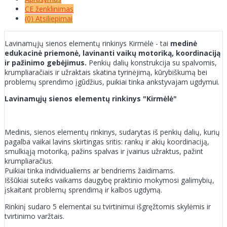
CE ženklinimas
(0) Atsiliepimai
Lavinamųjų sienos elementų rinkinys Kirmėlė - tai
medinė
edukacinė priemonė, lavinanti vaikų motoriką, koordinaciją
ir pažinimo gebėjimus.
Penkių dalių konstrukcija su spalvomis,
krumpliaračiais ir užraktais skatina tyrinėjimą, kūrybiškumą bei
problemų sprendimo įgūdžius, puikiai tinka ankstyvajam ugdymui.
Lavinamųjų sienos elementų rinkinys "Kirmėlė"
Medinis, sienos elementų rinkinys, sudarytas iš penkių dalių, kurių
pagalba vaikai lavins skirtingas sritis: rankų ir akių koordinaciją,
smulkiąją motoriką, pažins spalvas ir įvairius užraktus, pažint
krumpliaračius.
Puikiai tinka individualiems ar bendriems žaidimams.
Iššūkiai suteiks vaikams daugybę praktinio mokymosi galimybių,
įskaitant problemų sprendimą ir kalbos ugdymą.
Rinkinį sudaro 5 elementai su tvirtinimui išgręžtomis skylėmis ir
tvirtinimo varžtais.