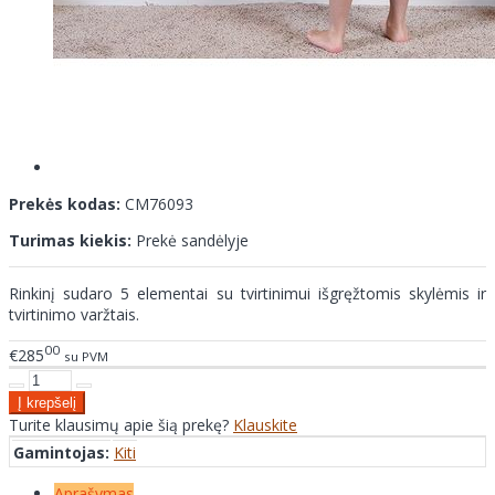
Prekės kodas:
CM76093
Turimas kiekis:
Prekė sandėlyje
Rinkinį sudaro 5 elementai su tvirtinimui išgręžtomis skylėmis ir
tvirtinimo varžtais.
00
€285
su PVM
Turite klausimų apie šią prekę?
Klauskite
Gamintojas:
Kiti
Aprašymas