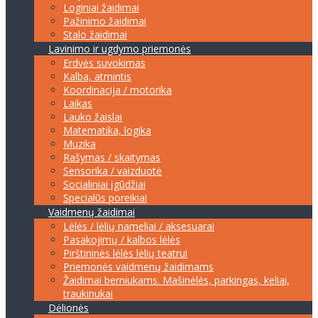
Loginiai žaidimai
Pažinimo žaidimai
Stalo žaidimai
Lavinimo ir ugdymo priemonės
Erdvės suvokimas
Kalba, atmintis
Koordinacija / motorika
Laikas
Lauko žaislai
Matematika, logika
Muzika
Rašymas / skaitymas
Sensorika / vaizduotė
Socialiniai įgūdžiai
Specialūs poreikiai
Vaidmenų žaidimai
Lėlės / lėlių nameliai / aksesuarai
Pasakojimų / kalbos lėlės
Pirštininės lėlės lėlių teatrui
Priemonės vaidmenų žaidimams
Žaidimai berniukams. Mašinėlės, parkingas, keliai,
traukinukai
Dėlionės