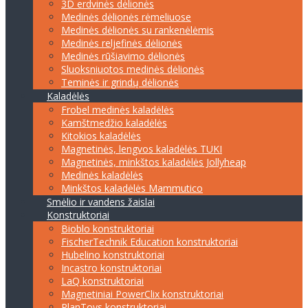
3D erdvinės dėlionės
Medinės dėlionės rėmeliuose
Medinės dėlionės su rankenėlėmis
Medinės reljefinės dėlionės
Medinės rūšiavimo dėlionės
Sluoksniuotos medinės dėlionės
Teminės ir grindų dėlionės
Kaladėlės
Frobel medinės kaladėlės
Kamštmedžio kaladėlės
Kitokios kaladėlės
Magnetinės, lengvos kaladėlės TUKI
Magnetinės, minkštos kaladėlės Jollyheap
Medinės kaladėlės
Minkštos kaladėlės Mammutico
Smėlio ir vandens žaislai
Konstruktoriai
Bioblo konstruktoriai
FischerTechnik Education konstruktoriai
Hubelino konstruktoriai
Incastro konstruktoriai
LaQ konstruktoriai
Magnetiniai PowerClix konstruktoriai
PlanToys konstruktoriai