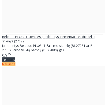
Beleduc PLUG IT sienelės papildantys elementai - Veidrodėlių
rinkinys (27092)
Jau turintys Beleduc PLUG IT žaidimo sienelę (BL27081 ar BL
27082) arba Veiklų namelį (BL27080) gali..
95
€79
Teirautis
Naujiena