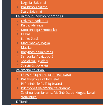
Loginiai žaidimai
Pažinimo žaidimai
Stalo žaidimai
Lavinimo ir ugdymo priemonės
Erdvės suvokimas
Kalba, atmintis
Koordinacija / motorika
Laikas
Lauko žaislai
Matematika, logika
Muzika
Rašymas / skaitymas
Sensorika / vaizduotė
Socialiniai įgūdžiai
Specialūs poreikiai
Vaidmenų žaidimai
Lėlės / lėlių nameliai / aksesuarai
Pasakojimų / kalbos lėlės
Pirštininės lėlės lėlių teatrui
Priemonės vaidmenų žaidimams
Žaidimai berniukams. Mašinėlės, parkingas, keliai,
traukinukai
Dėlionės