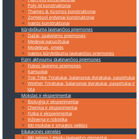
Poly-M konstruktoriai
Thames & Kosmos konstruktoriai
Zometool erdviniai konstruktoriai
Įvairūs konstruktoriai
Kūrybiškumą lavinančios priemonės
Dažai, spalvinimo priemonės
Mediniai paruoštukai
Modelinas, smėlis
Įvairios kūrybiškumą lavinančios priemonės
Fizinį aktyvumą skatinančios priemonės
Fizinio lavinimo priemonės
Kamuoliai
Top Trike Triratukai, balansiniai dviratukai, paspirtukai
Winther Triratukai, balansiniai dviratukai, paspirtukai ir
kita
Mokslas ir eksperimentai
Biologija ir eksperimentai
Chemija ir eksperimentai
Fizika ir eksperimentai
Inžinerija ir robotika
Kiti mokslai ir smagios veiklos
Edukacinės sienelės
Kiti sienos / grindų lavinantys elementai