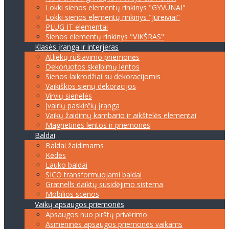
Lokki sienos elementų rinkinys "GYVŪNAI"
Lokki sienos elementų rinkinys "Jūreiviai"
PLUG IT elementai
Sienos elementų rinkinys "VIKŠRAS"
Klasės įranga ir interjeras
Atliekų rūšiavimo priemonės
Dekoruotos skelbimų lentos
Sienos laikrodžiai su dekoracijomis
Vaikiškos sienų dekoracijos
Virvių sienelės
Įvairių paskirčių įranga
Vaikų žaidimų kambario ir aikštelės elementai
Magnetinės lentos ir priemonės
Baldai
Baldai žaidimams
Kėdės
Lauko baldai
SICO transformuojami baldai
Gratnells daiktų susidėjimo sistema
Mobilios scenos
Vaikų apsaugos priemonės
Apsaugos nuo pirštų privėrimo
Asmeninės apsaugos priemonės vaikams