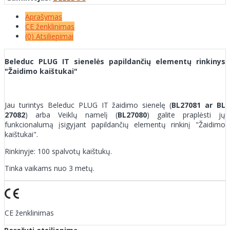
Aprašymas
CE ženklinimas
(0) Atsiliepimai
Beleduc PLUG IT sienelės papildančių elementų rinkinys
"Žaidimo kaištukai"
Jau turintys Beleduc PLUG IT žaidimo sienelę (
BL27081 ar BL
27082
) arba Veiklų namelį (
BL27080
) galite praplėsti jų
funkcionalumą įsigyjant papildančių elementų rinkinį "Žaidimo
kaištukai".
Rinkinyje: 100 spalvotų kaištukų.
Tinka vaikams nuo 3 metų.
CE ženklinimas