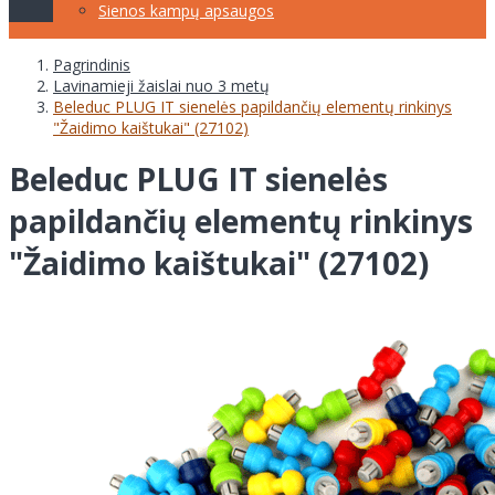
Sienos kampų apsaugos
Pagrindinis
Lavinamieji žaislai nuo 3 metų
Beleduc PLUG IT sienelės papildančių elementų rinkinys
"Žaidimo kaištukai" (27102)
Beleduc PLUG IT sienelės
papildančių elementų rinkinys
"Žaidimo kaištukai" (27102)