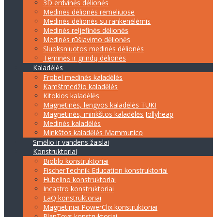
3D erdvinės dėlionės
Medinės dėlionės rėmeliuose
Medinės dėlionės su rankenėlėmis
Medinės reljefinės dėlionės
Medinės rūšiavimo dėlionės
Sluoksniuotos medinės dėlionės
Teminės ir grindų dėlionės
Kaladėlės
Frobel medinės kaladėlės
Kamštmedžio kaladėlės
Kitokios kaladėlės
Magnetinės, lengvos kaladėlės TUKI
Magnetinės, minkštos kaladėlės Jollyheap
Medinės kaladėlės
Minkštos kaladėlės Mammutico
Smėlio ir vandens žaislai
Konstruktoriai
Bioblo konstruktoriai
FischerTechnik Education konstruktoriai
Hubelino konstruktoriai
Incastro konstruktoriai
LaQ konstruktoriai
Magnetiniai PowerClix konstruktoriai
PlanToys konstruktoriai