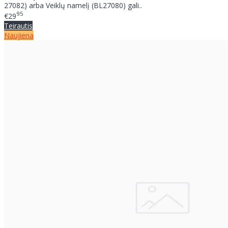
27082) arba Veiklų namelį (BL27080) gali..
95
€29
Teirautis
Naujiena