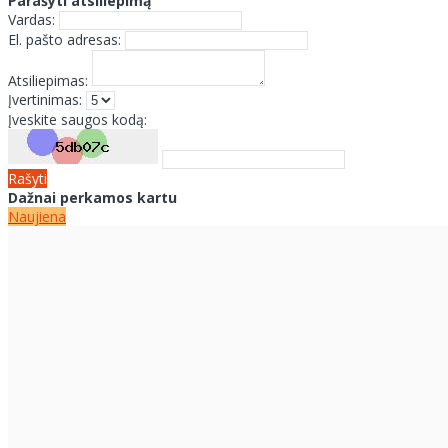
Parašyti atsiliepimą
Vardas:
El. pašto adresas:
Atsiliepimas:
Įvertinimas:
Įveskite saugos kodą:
Rašyti
Dažnai perkamos kartu
Naujiena