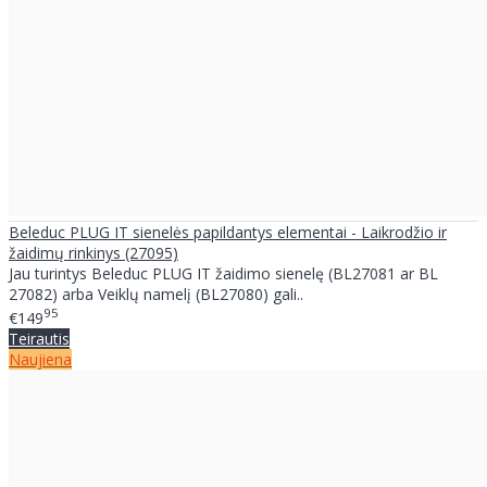
Beleduc PLUG IT sienelės papildantys elementai - Laikrodžio ir
žaidimų rinkinys (27095)
Jau turintys Beleduc PLUG IT žaidimo sienelę (BL27081 ar BL
27082) arba Veiklų namelį (BL27080) gali..
95
€149
Teirautis
Naujiena