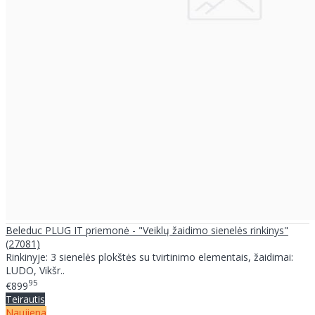
Beleduc PLUG IT priemonė - "Veiklų žaidimo sienelės rinkinys"
(27081)
Rinkinyje: 3 sienelės plokštės su tvirtinimo elementais, žaidimai:
LUDO, Vikšr..
95
€899
Teirautis
Naujiena