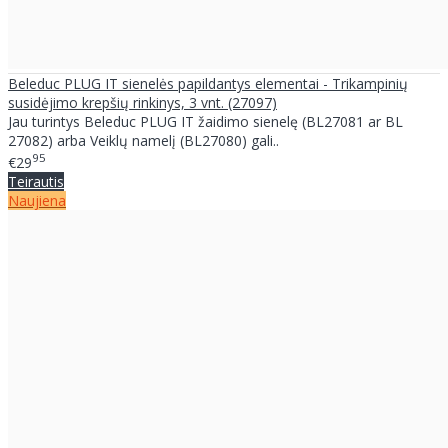
Beleduc PLUG IT sienelės papildantys elementai - Trikampinių
susidėjimo krepšių rinkinys, 3 vnt. (27097)
Jau turintys Beleduc PLUG IT žaidimo sienelę (BL27081 ar BL
27082) arba Veiklų namelį (BL27080) gali..
95
€29
Teirautis
Naujiena