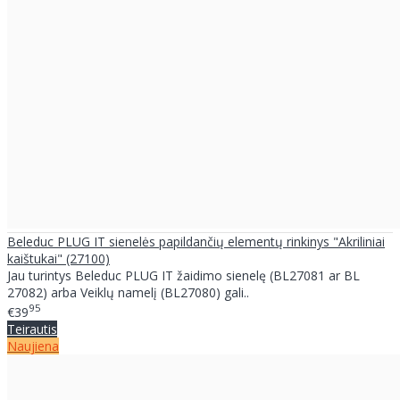
Beleduc PLUG IT sienelės papildančių elementų rinkinys "Akriliniai
kaištukai" (27100)
Jau turintys Beleduc PLUG IT žaidimo sienelę (BL27081 ar BL
27082) arba Veiklų namelį (BL27080) gali..
95
€39
Teirautis
Naujiena