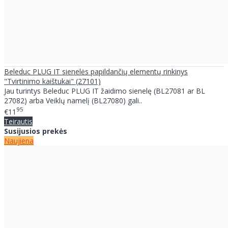
Beleduc PLUG IT sienelės papildančių elementų rinkinys
"Tvirtinimo kaištukai" (27101)
Jau turintys Beleduc PLUG IT žaidimo sienelę (BL27081 ar BL
27082) arba Veiklų namelį (BL27080) gali..
95
€11
Teirautis
Susijusios prekės
Naujiena