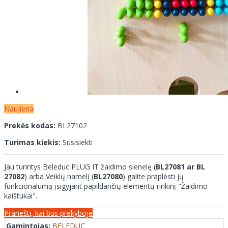
Naujiena
Prekės kodas:
BL27102
Turimas kiekis:
Susisiekti
Jau turintys Beleduc PLUG IT žaidimo sienelę (
BL27081 ar BL
27082
) arba Veiklų namelį (
BL27080
) galite praplėsti jų
funkcionalumą įsigyjant papildančių elementų rinkinį "Žaidimo
kaištukai".
Pranešti, kai bus prekyboje
Gamintojas:
BELEDUC