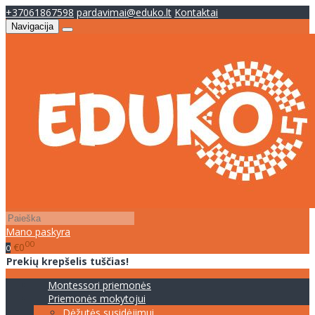
+37061867598
pardavimai@eduko.lt
Kontaktai
Navigacija
Mano paskyra
00
€0
0
Prekių krepšelis tuščias!
Montessori priemonės
Priemonės mokytojui
Dėžutės susidėjimui