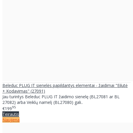
Beleduc PLUG IT sienelės papildantys elementai - žaidimai "Eilutė
+ Kodavimas" (27091)
Jau turintys Beleduc PLUG IT žaidimo sienelę (BL27081 ar BL
27082) arba Veiklų namelį (BL27080) gali..
95
€199
Teirautis
Naujiena