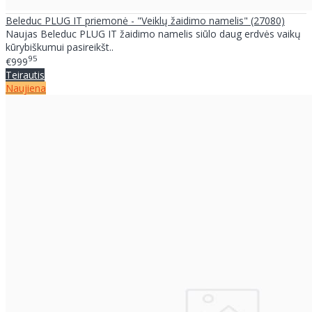
Beleduc PLUG IT priemonė - "Veiklų žaidimo namelis" (27080)
Naujas Beleduc PLUG IT žaidimo namelis siūlo daug erdvės vaikų
kūrybiškumui pasireikšt..
95
€999
Teirautis
Naujiena