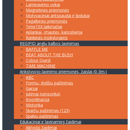
Laminavimo vokai
Magnetinės priemonės
Motyvaciniai antspaudai ir lipdukai
Pagalbinės priemonės
TimeTEX laikmačiai
Aplankai, įmautės, kanceliarija
Rankinės mokytojams
REGIPIO anglų kalbos lavinimas
BAFFLE ME
BEAT ABOUT THE BUSH
Colour Quest
TIME MACHINE
Ankstyvojo lavinimo priemonės, žaislai (0-3m.)
ABC
Formų, dydžių pažinimas
Garsai
Jutimai (sensorika)
Koordinacija
Motorika
Skaičių pažinimas (123)
Spalvų pažinimas
Edukaciniai ir lavinamieji žaidimai
Aktyvūs žaidimai