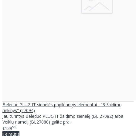
Beleduc PLUG IT sienelės papildantys elementai - "3 žaidimų
rinkinys" (27094)
Jau turintys Beleduc PLUG IT žaidimo sienelę (BL 27082) arba
Veiklų namelį (BL27080) galite pra..
95
€139
Teirautis