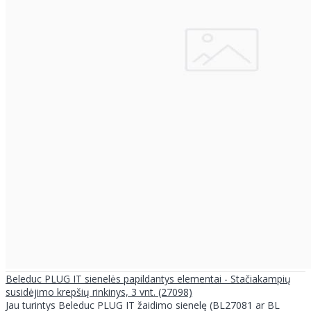
Beleduc PLUG IT sienelės papildantys elementai - Stačiakampių
susidėjimo krepšių rinkinys, 3 vnt. (27098)
Jau turintys Beleduc PLUG IT žaidimo sienelę (BL27081 ar BL