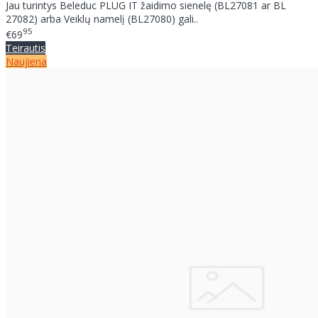
Jau turintys Beleduc PLUG IT žaidimo sienelę (BL27081 ar BL
27082) arba Veiklų namelį (BL27080) gali..
95
€69
Teirautis
Naujiena