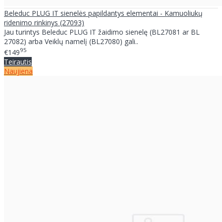
Beleduc PLUG IT sienelės papildantys elementai - Kamuoliukų
ridenimo rinkinys (27093)
Jau turintys Beleduc PLUG IT žaidimo sienelę (BL27081 ar BL
27082) arba Veiklų namelį (BL27080) gali..
95
€149
Teirautis
Naujiena