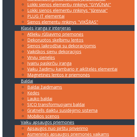
Lokki sienos elementų rinkinys "GYVŪNAI"
Lokki sienos elementų rinkinys "Jūreiviai"
PLUG IT elementai
Sienos elementų rinkinys "VIKŠRAS"
Klasės įranga ir interjeras
Atliekų rūšiavimo priemonės
Dekoruotos skelbimų lentos
Sienos laikrodžiai su dekoracijomis
Vaikiškos sienų dekoracijos
Virvių sienelės
Įvairių paskirčių įranga
Vaikų žaidimų kambario ir aikštelės elementai
Magnetinės lentos ir priemonės
Baldai
Baldai žaidimams
Kėdės
Lauko baldai
SICO transformuojami baldai
Gratnells daiktų susidėjimo sistema
Mobilios scenos
Vaikų apsaugos priemonės
Apsaugos nuo pirštų privėrimo
Asmeninės apsaugos priemonės vaikams