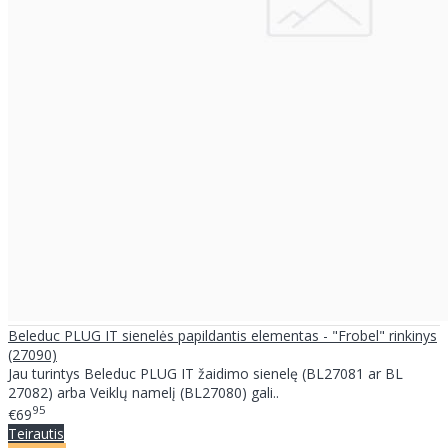
Beleduc PLUG IT sienelės papildantis elementas - "Frobel" rinkinys
(27090)
Jau turintys Beleduc PLUG IT žaidimo sienelę (BL27081 ar BL
27082) arba Veiklų namelį (BL27080) gali..
95
€69
Teirautis