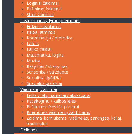
Loginiai žaidimai
Pažinimo žaidimai
Stalo žaidimai
Lavinimo ir ugdymo priemonės
Erdvės suvokimas
Kalba, atmintis
Koordinacija / motorika
Laikas
Lauko žaislai
Matematika, logika
Muzika
Rašymas / skaitymas
Sensorika / vaizduotė
Socialiniai įgūdžiai
Specialūs poreikiai
Vaidmenų žaidimai
Lėlės / lėlių nameliai / aksesuarai
Pasakojimų / kalbos lėlės
Pirštininės lėlės lėlių teatrui
Priemonės vaidmenų žaidimams
Žaidimai berniukams. Mašinėlės, parkingas, keliai,
traukinukai
Dėlionės