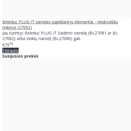
Beleduc PLUG IT sienelės papildantys elementai - Veidrodėlių
rinkinys (27092)
Jau turintys Beleduc PLUG IT žaidimo sienelę (BL27081 ar BL
27082) arba Veiklų namelį (BL27080) gali..
95
€79
Teirautis
Susijusios prekės