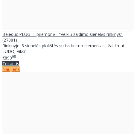
Beleduc PLUG IT priemonė - "Veiklų žaidimo sienelės rinkinys"
(27081)
Rinkinyje: 3 sienelės plokštės su tvirtinimo elementais, žaidimai:
LUDO, Vikšr..
95
€899
Teirautis
Naujiena