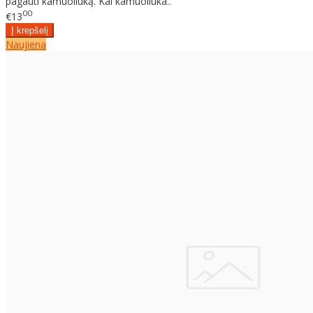
pagauti kamuoliuką. Kai kamuoliuka..
00
€13
Naujiena