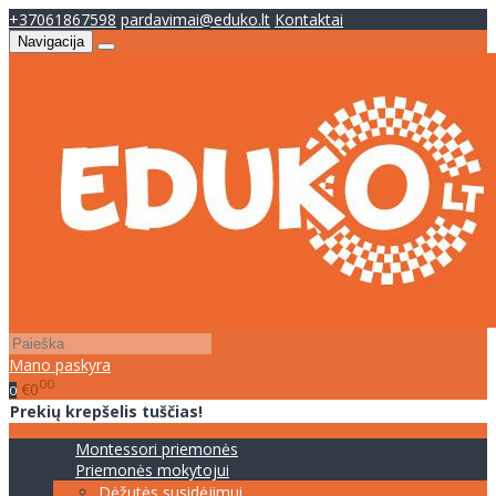
+37061867598
pardavimai@eduko.lt
Kontaktai
Navigacija
Mano paskyra
00
€0
0
Prekių krepšelis tuščias!
Montessori priemonės
Priemonės mokytojui
Dėžutės susidėjimui