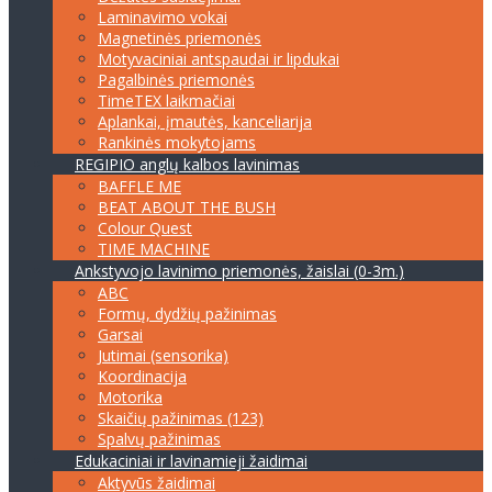
Laminavimo vokai
Magnetinės priemonės
Motyvaciniai antspaudai ir lipdukai
Pagalbinės priemonės
TimeTEX laikmačiai
Aplankai, įmautės, kanceliarija
Rankinės mokytojams
REGIPIO anglų kalbos lavinimas
BAFFLE ME
BEAT ABOUT THE BUSH
Colour Quest
TIME MACHINE
Ankstyvojo lavinimo priemonės, žaislai (0-3m.)
ABC
Formų, dydžių pažinimas
Garsai
Jutimai (sensorika)
Koordinacija
Motorika
Skaičių pažinimas (123)
Spalvų pažinimas
Edukaciniai ir lavinamieji žaidimai
Aktyvūs žaidimai