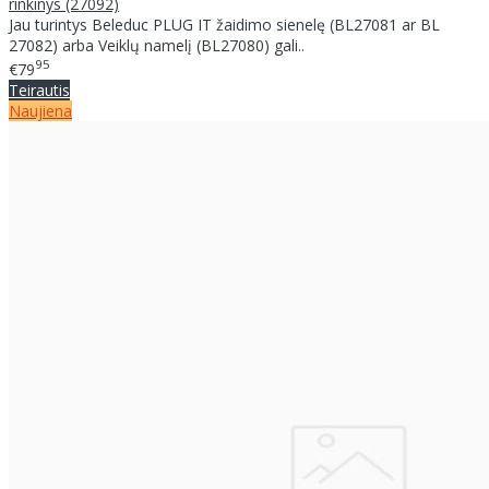
rinkinys (27092)
Jau turintys Beleduc PLUG IT žaidimo sienelę (BL27081 ar BL
27082) arba Veiklų namelį (BL27080) gali..
95
€79
Teirautis
Naujiena