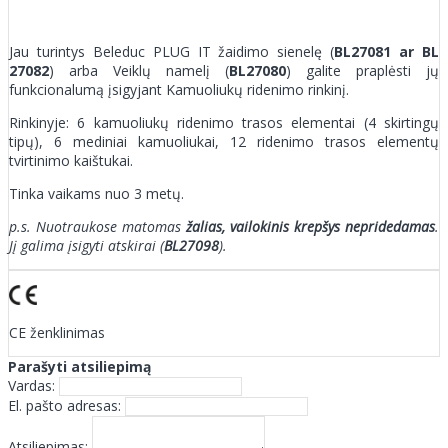
Jau turintys Beleduc PLUG IT žaidimo sienelę (
BL27081 ar BL
27082
) arba Veiklų namelį (
BL27080
) galite praplėsti jų
funkcionalumą įsigyjant Kamuoliukų ridenimo rinkinį.
Rinkinyje: 6 kamuoliukų ridenimo trasos elementai (4 skirtingų
tipų), 6 mediniai kamuoliukai, 12 ridenimo trasos elementų
tvirtinimo kaištukai.
Tinka vaikams nuo 3 metų.
p.s. Nuotraukose matomas
žalias, vailokinis krepšys nepridedamas
.
Jį galima įsigyti atskirai (
BL27098
).
CE ženklinimas
Parašyti atsiliepimą
Vardas:
El. pašto adresas:
Atsiliepimas: