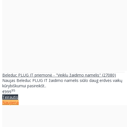
Beleduc PLUG IT priemonė - "Veiklų žaidimo namelis" (27080)
Naujas Beleduc PLUG IT žaidimo namelis siūlo daug erdvės vaikų
kūrybiškumui pasireikšt..
95
€999
Teirautis
Naujiena