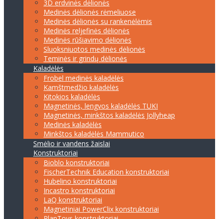
3D erdvinės dėlionės
Medinės dėlionės rėmeliuose
Medinės dėlionės su rankenėlėmis
Medinės reljefinės dėlionės
Medinės rūšiavimo dėlionės
Sluoksniuotos medinės dėlionės
Teminės ir grindų dėlionės
Kaladėlės
Frobel medinės kaladėlės
Kamštmedžio kaladėlės
Kitokios kaladėlės
Magnetinės, lengvos kaladėlės TUKI
Magnetinės, minkštos kaladėlės Jollyheap
Medinės kaladėlės
Minkštos kaladėlės Mammutico
Smėlio ir vandens žaislai
Konstruktoriai
Bioblo konstruktoriai
FischerTechnik Education konstruktoriai
Hubelino konstruktoriai
Incastro konstruktoriai
LaQ konstruktoriai
Magnetiniai PowerClix konstruktoriai
PlanToys konstruktoriai