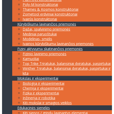
Poly-M konstruktoriai
Thames & Kosmos konstruktoriai
Zometool erdviniai konstruktoriai
Įvairūs konstruktoriai
Kūrybiškumą lavinančios priemonės
Dažai, spalvinimo priemonės
Mediniai paruoštukai
Modelinas, smėlis
Įvairios kūrybiškumą lavinančios priemonės
Fizinį aktyvumą skatinančios priemonės
Fizinio lavinimo priemonės
Kamuoliai
Top Trike Triratukai, balansiniai dviratukai, paspirtukai
Winther Triratukai, balansiniai dviratukai, paspirtukai ir
kita
Mokslas ir eksperimentai
Biologija ir eksperimentai
Chemija ir eksperimentai
Fizika ir eksperimentai
Inžinerija ir robotika
Kiti mokslai ir smagios veiklos
Edukacinės sienelės
Kiti sienos / grindų lavinantys elementai