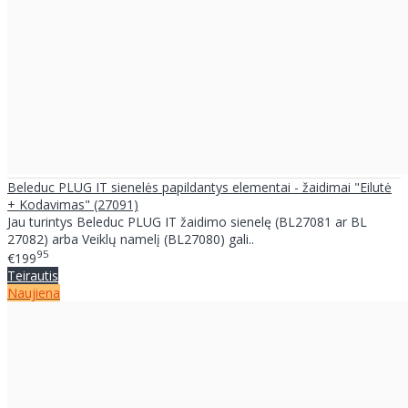
Beleduc PLUG IT sienelės papildantys elementai - žaidimai "Eilutė
+ Kodavimas" (27091)
Jau turintys Beleduc PLUG IT žaidimo sienelę (BL27081 ar BL
27082) arba Veiklų namelį (BL27080) gali..
95
€199
Teirautis
Naujiena