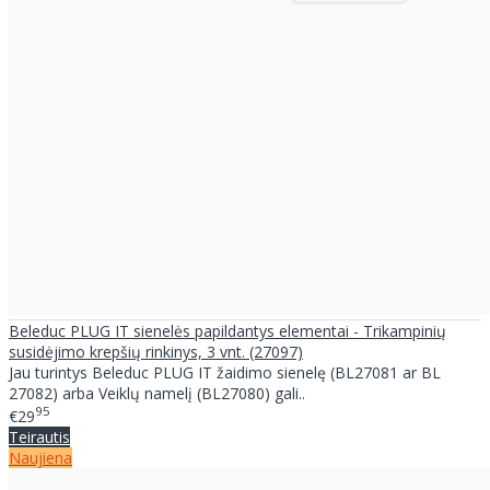
Beleduc PLUG IT sienelės papildantys elementai - Trikampinių
susidėjimo krepšių rinkinys, 3 vnt. (27097)
Jau turintys Beleduc PLUG IT žaidimo sienelę (BL27081 ar BL
27082) arba Veiklų namelį (BL27080) gali..
95
€29
Teirautis
Naujiena