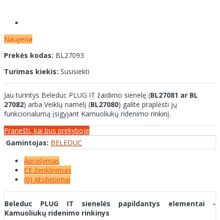
Naujiena
Prekės kodas:
BL27093
Turimas kiekis:
Susisiekti
Jau turintys Beleduc PLUG IT žaidimo sienelę (
BL27081 ar BL
27082
) arba Veiklų namelį (
BL27080
) galite praplėsti jų
funkcionalumą įsigyjant Kamuoliukų ridenimo rinkinį.
Pranešti, kai bus prekyboje
Gamintojas:
BELEDUC
Aprašymas
CE ženklinimas
(0) Atsiliepimai
Beleduc PLUG IT sienelės papildantys elementai -
Kamuoliukų ridenimo rinkinys