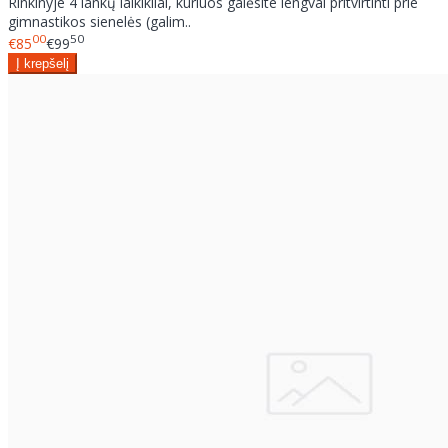
Rinkinyje 4 lankų laikikliai, kuriuos galėsite lengvai pritvirtinti prie
gimnastikos sienelės (galim..
00
50
€85
€99