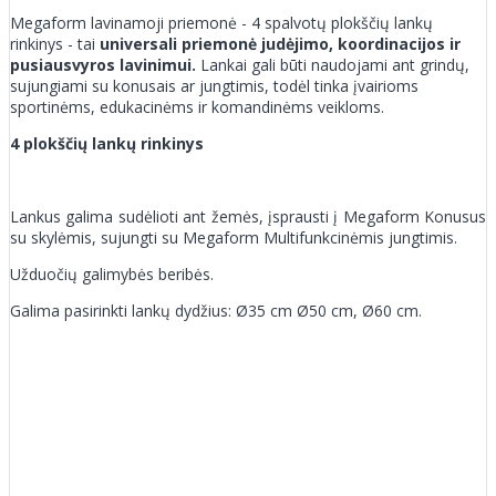
Megaform lavinamoji priemonė - 4 spalvotų plokščių lankų
rinkinys - tai
universali priemonė judėjimo, koordinacijos ir
pusiausvyros lavinimui.
Lankai gali būti naudojami ant grindų,
sujungiami su konusais ar jungtimis, todėl tinka įvairioms
sportinėms, edukacinėms ir komandinėms veikloms.
4 plokščių lankų rinkinys
Lankus galima sudėlioti ant žemės, įsprausti į Megaform Konusus
su skylėmis, sujungti su Megaform Multifunkcinėmis jungtimis.
Užduočių galimybės beribės.
Galima pasirinkti lankų dydžius: Ø35 cm Ø50 cm, Ø60 cm.