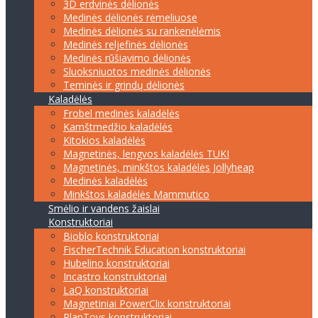
3D erdvinės dėlionės
Medinės dėlionės rėmeliuose
Medinės dėlionės su rankenėlėmis
Medinės reljefinės dėlionės
Medinės rūšiavimo dėlionės
Sluoksniuotos medinės dėlionės
Teminės ir grindų dėlionės
Kaladėlės
Frobel medinės kaladėlės
Kamštmedžio kaladėlės
Kitokios kaladėlės
Magnetinės, lengvos kaladėlės TUKI
Magnetinės, minkštos kaladėlės Jollyheap
Medinės kaladėlės
Minkštos kaladėlės Mammutico
Smėlio ir vandens žaislai
Konstruktoriai
Bioblo konstruktoriai
FischerTechnik Education konstruktoriai
Hubelino konstruktoriai
Incastro konstruktoriai
LaQ konstruktoriai
Magnetiniai PowerClix konstruktoriai
PlanToys konstruktoriai