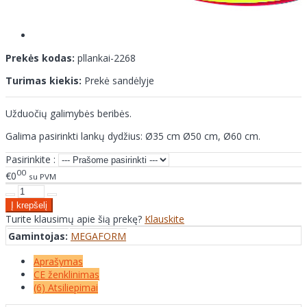
Prekės kodas:
pllankai-2268
Turimas kiekis:
Prekė sandėlyje
Užduočių galimybės beribės.
Galima pasirinkti lankų dydžius: Ø35 cm Ø50 cm, Ø60 cm.
Pasirinkite :
00
€0
su PVM
Turite klausimų apie šią prekę?
Klauskite
Gamintojas:
MEGAFORM
Aprašymas
CE ženklinimas
(6) Atsiliepimai