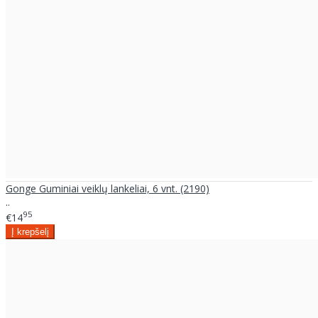
Gonge Guminiai veiklų lankeliai, 6 vnt. (2190)
..
95
€14