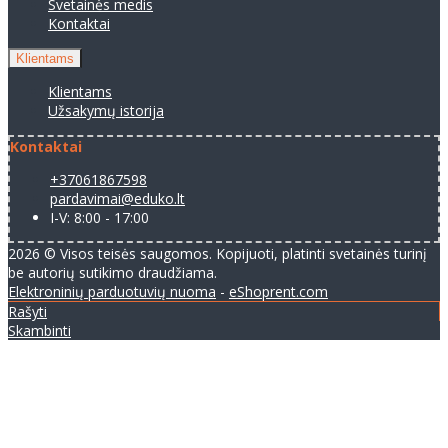
Svetainės medis
Kontaktai
Klientams
Klientams
Užsakymų istorija
Kontaktai
+37061867598
pardavimai@eduko.lt
I-V: 8:00 - 17:00
2026 © Visos teisės saugomos. Kopijuoti, platinti svetainės turinį
be autorių sutikimo draudžiama.
Elektroninių parduotuvių nuoma
-
eShoprent.com
Rašyti
Skambinti