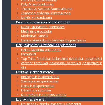
Poly-M konstruktoriai
Thames & Kosmos konstruktoriai
Zometool erdviniai konstruktoriai
Įvairūs konstruktoriai
Kūrybiškumą lavinančios priemonės
Dažai, spalvinimo priemonės
Mediniai paruoštukai
Modelinas, smėlis
Įvairios kūrybiškumą lavinančios priemonės
Fizinį aktyvumą skatinančios priemonės
Fizinio lavinimo priemonės
Kamuoliai
Top Trike Triratukai, balansiniai dviratukai, paspirtukai
Winther Triratukai, balansiniai dviratukai, paspirtukai ir
kita
Mokslas ir eksperimentai
Biologija ir eksperimentai
Chemija ir eksperimentai
Fizika ir eksperimentai
Inžinerija ir robotika
Kiti mokslai ir smagios veiklos
Edukacinės sienelės
Kiti sienos / grindų lavinantys elementai