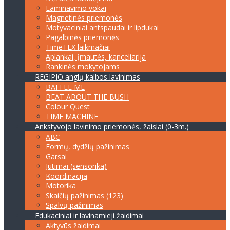
Laminavimo vokai
Magnetinės priemonės
Motyvaciniai antspaudai ir lipdukai
Pagalbinės priemonės
TimeTEX laikmačiai
Aplankai, įmautės, kanceliarija
Rankinės mokytojams
REGIPIO anglų kalbos lavinimas
BAFFLE ME
BEAT ABOUT THE BUSH
Colour Quest
TIME MACHINE
Ankstyvojo lavinimo priemonės, žaislai (0-3m.)
ABC
Formų, dydžių pažinimas
Garsai
Jutimai (sensorika)
Koordinacija
Motorika
Skaičių pažinimas (123)
Spalvų pažinimas
Edukaciniai ir lavinamieji žaidimai
Aktyvūs žaidimai