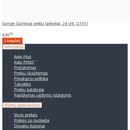
Gonge Guminiai veiklų lankeliai, 24 vnt. (2191)
..
95
€49
Informacija
Apie mus
Kaip Pirkti?
Pristatymas
Prekių Grąžinimas
Privatumo politika
Taisyklės
Prekių katalogai
Pasiūlymas ugdymo įstaigoms
Klientų aptarnavimas
Visos prekės
Prekės su nuolaida
Dovanų kuponai