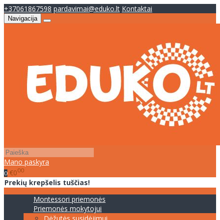
+37061867598
pardavimai@eduko.lt
Kontaktai
Navigacija
Mano paskyra
00
€0
0
Prekių krepšelis tuščias!
Montessori priemonės
Priemonės mokytojui
Dėžutės susidėjimui