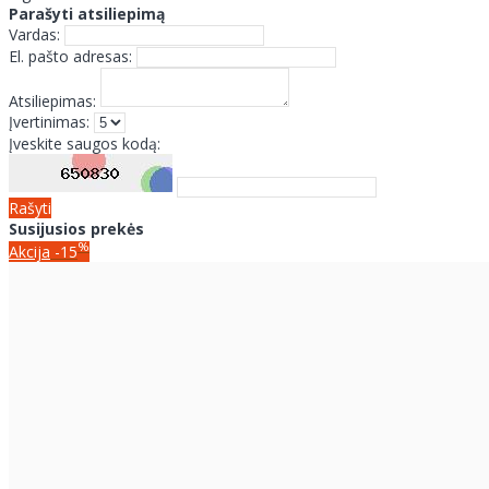
Parašyti atsiliepimą
Vardas:
El. pašto adresas:
Atsiliepimas:
Įvertinimas:
Įveskite saugos kodą:
Rašyti
Susijusios prekės
%
Akcija
-15