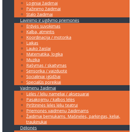
Loginiai žaidimai
Pažinimo žaidimai
Stalo žaidimai
Lavinimo ir ugdymo priemonės
Erdvės suvokimas
Kalba, atmintis
Koordinacija / motorika
Laikas
Lauko žaislai
Matematika, logika
Muzika
Rašymas / skaitymas
Sensorika / vaizduotė
Socialiniai įgūdžiai
Specialūs poreikiai
Vaidmenų žaidimai
Lėlės / lėlių nameliai / aksesuarai
Pasakojimų / kalbos lėlės
Pirštininės lėlės lėlių teatrui
Priemonės vaidmenų žaidimams
Žaidimai berniukams. Mašinėlės, parkingas, keliai,
traukinukai
Dėlionės