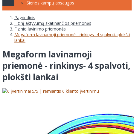
Sienos kampų apsaugos
Pagrindinis
Fizinį aktyvumą skatinančios priemonės
Fizinio lavinimo priemonės
Megaform lavinamoji priemonė - rinkinys- 4 spalvoti, plokšti
lankai
Megaform lavinamoji
priemonė - rinkinys- 4 spalvoti,
plokšti lankai
5
/5 | remiantis
6
kliento įvertinimu