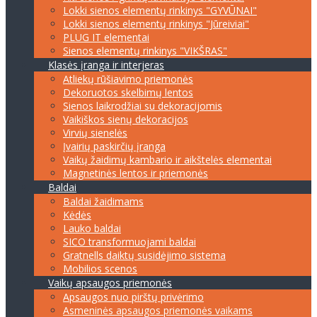
Lokki sienos elementų rinkinys "GYVŪNAI"
Lokki sienos elementų rinkinys "Jūreiviai"
PLUG IT elementai
Sienos elementų rinkinys "VIKŠRAS"
Klasės įranga ir interjeras
Atliekų rūšiavimo priemonės
Dekoruotos skelbimų lentos
Sienos laikrodžiai su dekoracijomis
Vaikiškos sienų dekoracijos
Virvių sienelės
Įvairių paskirčių įranga
Vaikų žaidimų kambario ir aikštelės elementai
Magnetinės lentos ir priemonės
Baldai
Baldai žaidimams
Kėdės
Lauko baldai
SICO transformuojami baldai
Gratnells daiktų susidėjimo sistema
Mobilios scenos
Vaikų apsaugos priemonės
Apsaugos nuo pirštų privėrimo
Asmeninės apsaugos priemonės vaikams