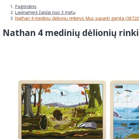
Pagrindinis
Lavinamieji žaislai nuo 3 metų
Nathan 4 medinių dėlionių rinkinys Mus supanti gamta (38720
Nathan 4 medinių dėlionių rink