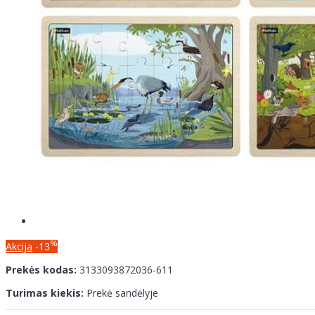
%
Akcija
-13
Prekės kodas:
3133093872036-611
Turimas kiekis:
Prekė sandėlyje