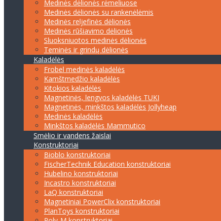
Medinės dėlionės rėmeliuose
Medinės dėlionės su rankenėlėmis
Medinės reljefinės dėlionės
Medinės rūšiavimo dėlionės
Sluoksniuotos medinės dėlionės
Teminės ir grindų dėlionės
Kaladėlės
Frobel medinės kaladėlės
Kamštmedžio kaladėlės
Kitokios kaladėlės
Magnetinės, lengvos kaladėlės TUKI
Magnetinės, minkštos kaladėlės Jollyheap
Medinės kaladėlės
Minkštos kaladėlės Mammutico
Smėlio ir vandens žaislai
Konstruktoriai
Bioblo konstruktoriai
FischerTechnik Education konstruktoriai
Hubelino konstruktoriai
Incastro konstruktoriai
LaQ konstruktoriai
Magnetiniai PowerClix konstruktoriai
PlanToys konstruktoriai
Poly-M konstruktoriai