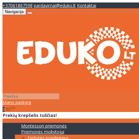
+37061867598
pardavimai@eduko.lt
Kontaktai
Navigacija
Mano paskyra
00
€0
0
Prekių krepšelis tuščias!
Montessori priemonės
Priemonės mokytojui
Dėžutės susidėjimui