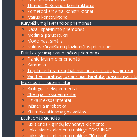
Thames & Kosmos konstruktoriai
Zometool erdviniai konstruktoriai
Įvairūs konstruktoriai
Kūrybiškumą lavinančios priemonės
Dažai, spalvinimo priemonės
Mediniai paruoštukai
Modelinas, smėlis
Įvairios kūrybiškumą lavinančios priemonės
Fizinį aktyvumą skatinančios priemonės
Fizinio lavinimo priemonės
Kamuoliai
Top Trike Triratukai, balansiniai dviratukai, paspirtukai
Winther Triratukai, balansiniai dviratukai, paspirtukai ir k
Mokslas ir eksperimentai
Biologija ir eksperimentai
Chemija ir eksperimentai
Fizika ir eksperimentai
Inžinerija ir robotika
Kiti mokslai ir smagios veiklos
Edukacinės sienelės
Kiti sienos / grindų lavinantys elementai
Lokki sienos elementų rinkinys "GYVŪNAI"
Lokki sienos elementų rinkinys "Jūreiviai"