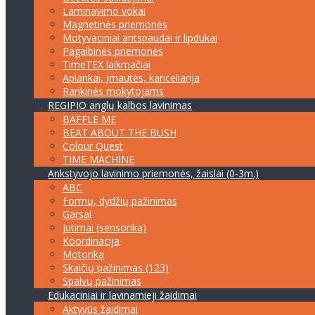
Laminavimo vokai
Magnetinės priemonės
Motyvaciniai antspaudai ir lipdukai
Pagalbinės priemonės
TimeTEX laikmačiai
Aplankai, įmautės, kanceliarija
Rankinės mokytojams
REGIPIO anglų kalbos lavinimas
BAFFLE ME
BEAT ABOUT THE BUSH
Colour Quest
TIME MACHINE
Ankstyvojo lavinimo priemonės, žaislai (0-3m.)
ABC
Formų, dydžių pažinimas
Garsai
Jutimai (sensorika)
Koordinacija
Motorika
Skaičių pažinimas (123)
Spalvų pažinimas
Edukaciniai ir lavinamieji žaidimai
Aktyvūs žaidimai