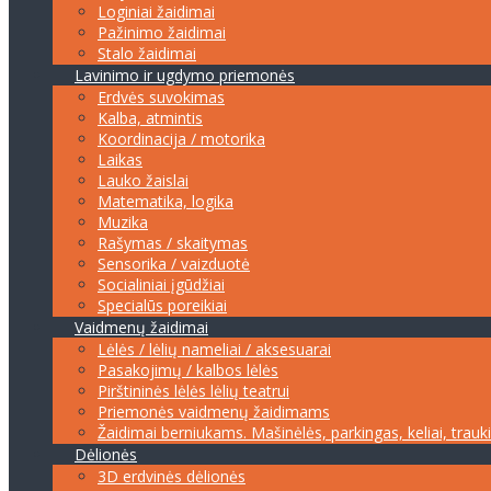
Loginiai žaidimai
Pažinimo žaidimai
Stalo žaidimai
Lavinimo ir ugdymo priemonės
Erdvės suvokimas
Kalba, atmintis
Koordinacija / motorika
Laikas
Lauko žaislai
Matematika, logika
Muzika
Rašymas / skaitymas
Sensorika / vaizduotė
Socialiniai įgūdžiai
Specialūs poreikiai
Vaidmenų žaidimai
Lėlės / lėlių nameliai / aksesuarai
Pasakojimų / kalbos lėlės
Pirštininės lėlės lėlių teatrui
Priemonės vaidmenų žaidimams
Žaidimai berniukams. Mašinėlės, parkingas, keliai, trauk
Dėlionės
3D erdvinės dėlionės