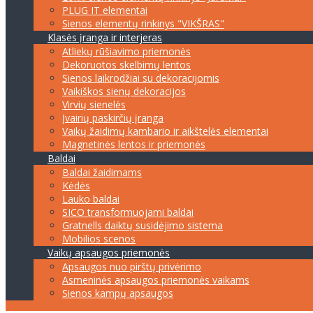
PLUG IT elementai
Sienos elementų rinkinys "VIKŠRAS"
Klasės įranga ir interjeras
Atliekų rūšiavimo priemonės
Dekoruotos skelbimų lentos
Sienos laikrodžiai su dekoracijomis
Vaikiškos sienų dekoracijos
Virvių sienelės
Įvairių paskirčių įranga
Vaikų žaidimų kambario ir aikštelės elementai
Magnetinės lentos ir priemonės
Baldai
Baldai žaidimams
Kėdės
Lauko baldai
SICO transformuojami baldai
Gratnells daiktų susidėjimo sistema
Mobilios scenos
Vaikų apsaugos priemonės
Apsaugos nuo pirštų privėrimo
Asmeninės apsaugos priemonės vaikams
Sienos kampų apsaugos