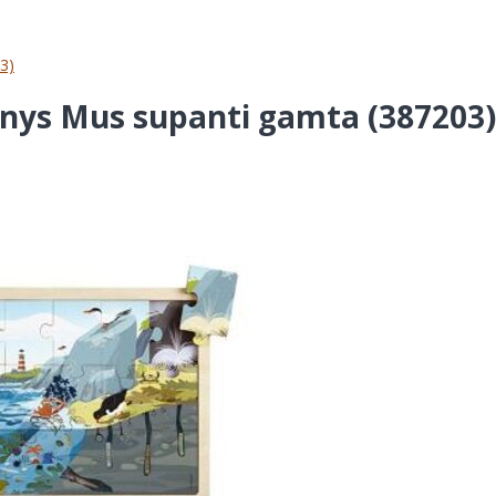
3)
inys Mus supanti gamta (387203)