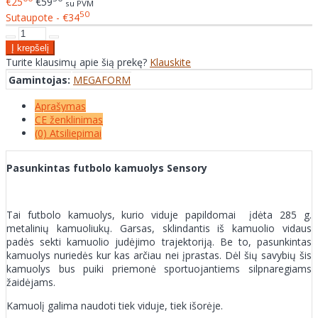
€25
€59
su PVM
50
Sutaupote - €34
Turite klausimų apie šią prekę?
Klauskite
Gamintojas:
MEGAFORM
Aprašymas
CE ženklinimas
(0) Atsiliepimai
Pasunkintas futbolo kamuolys Sensory
Tai futbolo kamuolys, kurio viduje papildomai įdėta 285 g.
metalinių kamuoliukų. Garsas, sklindantis iš kamuolio vidaus
padės sekti kamuolio judėjimo trajektoriją. Be to, pasunkintas
kamuolys nuriedės kur kas arčiau nei įprastas. Dėl šių savybių šis
kamuolys bus puiki priemonė sportuojantiems silpnaregiams
žaidėjams.
Kamuolį galima naudoti tiek viduje, tiek išorėje.