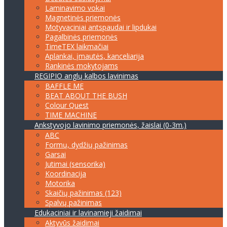
Laminavimo vokai
Magnetinės priemonės
Motyvaciniai antspaudai ir lipdukai
Pagalbinės priemonės
TimeTEX laikmačiai
Aplankai, įmautės, kanceliarija
Rankinės mokytojams
REGIPIO anglų kalbos lavinimas
BAFFLE ME
BEAT ABOUT THE BUSH
Colour Quest
TIME MACHINE
Ankstyvojo lavinimo priemonės, žaislai (0-3m.)
ABC
Formų, dydžių pažinimas
Garsai
Jutimai (sensorika)
Koordinacija
Motorika
Skaičių pažinimas (123)
Spalvų pažinimas
Edukaciniai ir lavinamieji žaidimai
Aktyvūs žaidimai