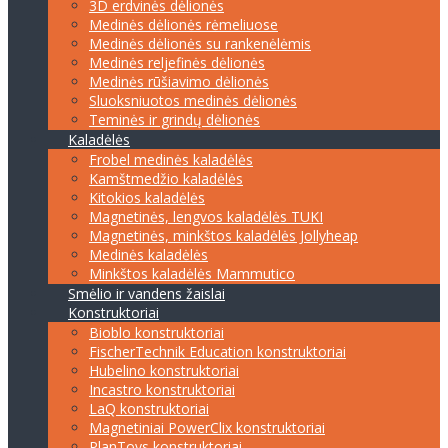
3D erdvinės dėlionės
Medinės dėlionės rėmeliuose
Medinės dėlionės su rankenėlėmis
Medinės reljefinės dėlionės
Medinės rūšiavimo dėlionės
Sluoksniuotos medinės dėlionės
Teminės ir grindų dėlionės
Kaladėlės
Frobel medinės kaladėlės
Kamštmedžio kaladėlės
Kitokios kaladėlės
Magnetinės, lengvos kaladėlės TUKI
Magnetinės, minkštos kaladėlės Jollyheap
Medinės kaladėlės
Minkštos kaladėlės Mammutico
Smėlio ir vandens žaislai
Konstruktoriai
Bioblo konstruktoriai
FischerTechnik Education konstruktoriai
Hubelino konstruktoriai
Incastro konstruktoriai
LaQ konstruktoriai
Magnetiniai PowerClix konstruktoriai
PlanToys konstruktoriai