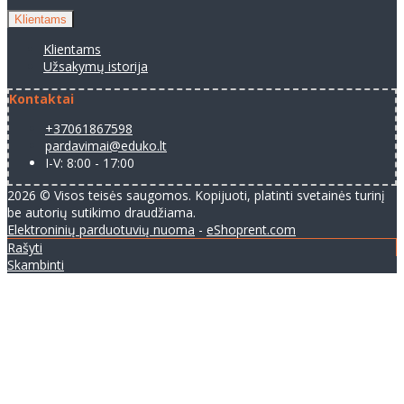
Klientams
Klientams
Užsakymų istorija
Kontaktai
+37061867598
pardavimai@eduko.lt
I-V: 8:00 - 17:00
2026 © Visos teisės saugomos. Kopijuoti, platinti svetainės turinį
be autorių sutikimo draudžiama.
Elektroninių parduotuvių nuoma
-
eShoprent.com
Rašyti
Skambinti