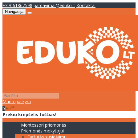
+37061867598
pardavimai@eduko.lt
Kontaktai
Navigacija
Mano paskyra
00
€0
0
Prekių krepšelis tuščias!
Montessori priemonės
Priemonės mokytojui
Dėžutės susidėjimui