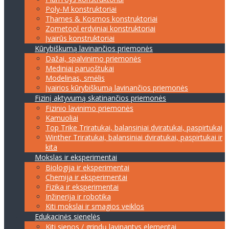
Poly-M konstruktoriai
Thames & Kosmos konstruktoriai
Zometool erdviniai konstruktoriai
Įvairūs konstruktoriai
Kūrybiškumą lavinančios priemonės
Dažai, spalvinimo priemonės
Mediniai paruoštukai
Modelinas, smėlis
Įvairios kūrybiškumą lavinančios priemonės
Fizinį aktyvumą skatinančios priemonės
Fizinio lavinimo priemonės
Kamuoliai
Top Trike Triratukai, balansiniai dviratukai, paspirtukai
Winther Triratukai, balansiniai dviratukai, paspirtukai ir
kita
Mokslas ir eksperimentai
Biologija ir eksperimentai
Chemija ir eksperimentai
Fizika ir eksperimentai
Inžinerija ir robotika
Kiti mokslai ir smagios veiklos
Edukacinės sienelės
Kiti sienos / grindų lavinantys elementai