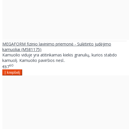
MEGAFORM fizinio lavinimo priemonė - Sulėtinto judėjimo
kamuoliai (M581175)
Kamuolio viduje yra atitinkamas kiekis granulių, kurios stabdo
kamuolį. Kamuolio paviršios nesl..
60
€67