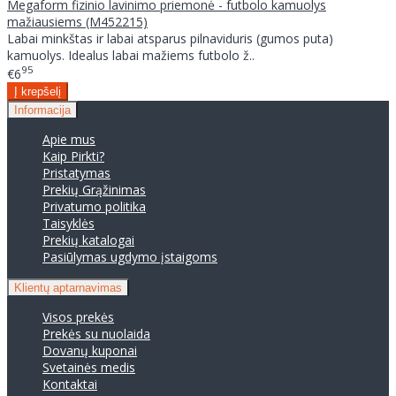
Megaform fizinio lavinimo priemonė - futbolo kamuolys
mažiausiems (M452215)
Labai minkštas ir labai atsparus pilnaviduris (gumos puta)
kamuolys. Idealus labai mažiems futbolo ž..
95
€6
Informacija
Apie mus
Kaip Pirkti?
Pristatymas
Prekių Grąžinimas
Privatumo politika
Taisyklės
Prekių katalogai
Pasiūlymas ugdymo įstaigoms
Klientų aptarnavimas
Visos prekės
Prekės su nuolaida
Dovanų kuponai
Svetainės medis
Kontaktai