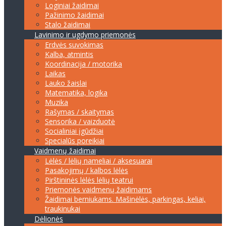
Loginiai žaidimai
Pažinimo žaidimai
Stalo žaidimai
Lavinimo ir ugdymo priemonės
Erdvės suvokimas
Kalba, atmintis
Koordinacija / motorika
Laikas
Lauko žaislai
Matematika, logika
Muzika
Rašymas / skaitymas
Sensorika / vaizduotė
Socialiniai įgūdžiai
Specialūs poreikiai
Vaidmenų žaidimai
Lėlės / lėlių nameliai / aksesuarai
Pasakojimų / kalbos lėlės
Pirštininės lėlės lėlių teatrui
Priemonės vaidmenų žaidimams
Žaidimai berniukams. Mašinėlės, parkingas, keliai,
traukinukai
Dėlionės