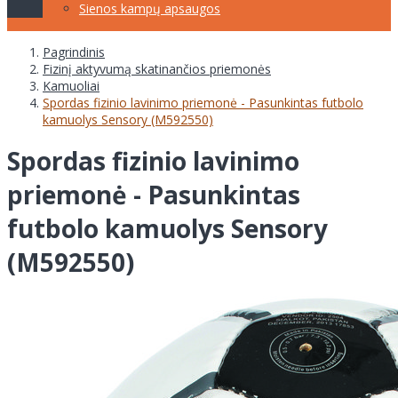
Sienos kampų apsaugos
Pagrindinis
Fizinį aktyvumą skatinančios priemonės
Kamuoliai
Spordas fizinio lavinimo priemonė - Pasunkintas futbolo
kamuolys Sensory (M592550)
Spordas fizinio lavinimo
priemonė - Pasunkintas
futbolo kamuolys Sensory
(M592550)