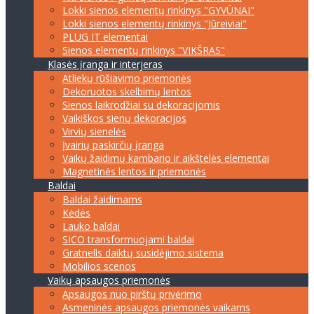
Lokki sienos elementų rinkinys "GYVŪNAI"
Lokki sienos elementų rinkinys "Jūreiviai"
PLUG IT elementai
Sienos elementų rinkinys "VIKŠRAS"
Klasės įranga ir interjeras
Atliekų rūšiavimo priemonės
Dekoruotos skelbimų lentos
Sienos laikrodžiai su dekoracijomis
Vaikiškos sienų dekoracijos
Virvių sienelės
Įvairių paskirčių įranga
Vaikų žaidimų kambario ir aikštelės elementai
Magnetinės lentos ir priemonės
Baldai
Baldai žaidimams
Kėdės
Lauko baldai
SICO transformuojami baldai
Gratnells daiktų susidėjimo sistema
Mobilios scenos
Vaikų apsaugos priemonės
Apsaugos nuo pirštų privėrimo
Asmeninės apsaugos priemonės vaikams