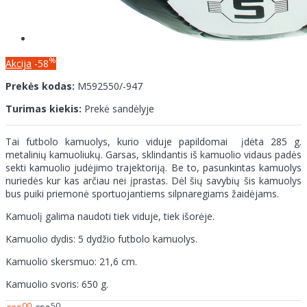
%
Akcija
-58
Prekės kodas:
M592550/-947
Turimas kiekis:
Prekė sandėlyje
Tai futbolo kamuolys, kurio viduje papildomai įdėta 285 g.
metalinių kamuoliukų. Garsas, sklindantis iš kamuolio vidaus padės
sekti kamuolio judėjimo trajektoriją. Be to, pasunkintas kamuolys
nuriedės kur kas arčiau nei įprastas. Dėl šių savybių šis kamuolys
bus puiki priemonė sportuojantiems silpnaregiams žaidėjams.
Kamuolį galima naudoti tiek viduje, tiek išorėje.
Kamuolio dydis: 5 dydžio futbolo kamuolys.
Kamuolio skersmuo: 21,6 cm.
Kamuolio svoris: 650 g.
00
50