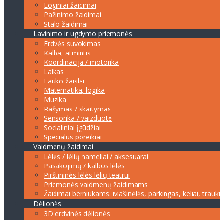
Loginiai žaidimai
Pažinimo žaidimai
Stalo žaidimai
Lavinimo ir ugdymo priemonės
Erdvės suvokimas
Kalba, atmintis
Koordinacija / motorika
Laikas
Lauko žaislai
Matematika, logika
Muzika
Rašymas / skaitymas
Sensorika / vaizduotė
Socialiniai įgūdžiai
Specialūs poreikiai
Vaidmenų žaidimai
Lėlės / lėlių nameliai / aksesuarai
Pasakojimų / kalbos lėlės
Pirštininės lėlės lėlių teatrui
Priemonės vaidmenų žaidimams
Žaidimai berniukams. Mašinėlės, parkingas, keliai, trauk
Dėlionės
3D erdvinės dėlionės