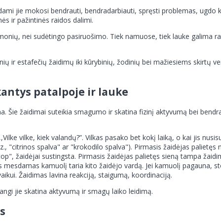
dami jie mokosi bendrauti, bendradarbiauti, spręsti problemas, ugdo 
ės ir pažintinės raidos dalimi.
onių, nei sudėtingo pasiruošimo. Tiek namuose, tiek lauke galima rasti 
 ir estafečių žaidimų iki kūrybinių, žodinių bei mažiesiems skirtų veikl
antys patalpoje ir lauke
ima. Šie žaidimai suteikia smagumo ir skatina fizinį aktyvumą bei bend
 ,,Vilke vilke, kiek valandų?”. Vilkas pasako bet kokį laiką, o kai jis nu
, "citrinos spalva" ar "krokodilo spalva"). Pirmasis žaidėjas palietęs 
stop", žaidėjai sustingsta. Pirmasis žaidėjas palietęs sieną tampa žaid
s mesdamas kamuolį taria kito žaidėjo vardą. Jei kamuolį pagauna, stoja
aikui. Žaidimas lavina reakciją, staigumą, koordinaciją.
dangi jie skatina aktyvumą ir smagų laiko leidimą.
s