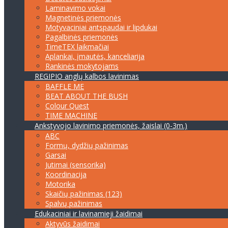
Laminavimo vokai
Magnetinės priemonės
Motyvaciniai antspaudai ir lipdukai
Pagalbinės priemonės
TimeTEX laikmačiai
Aplankai, įmautės, kanceliarija
Rankinės mokytojams
REGIPIO anglų kalbos lavinimas
BAFFLE ME
BEAT ABOUT THE BUSH
Colour Quest
TIME MACHINE
Ankstyvojo lavinimo priemonės, žaislai (0-3m.)
ABC
Formų, dydžių pažinimas
Garsai
Jutimai (sensorika)
Koordinacija
Motorika
Skaičių pažinimas (123)
Spalvų pažinimas
Edukaciniai ir lavinamieji žaidimai
Aktyvūs žaidimai