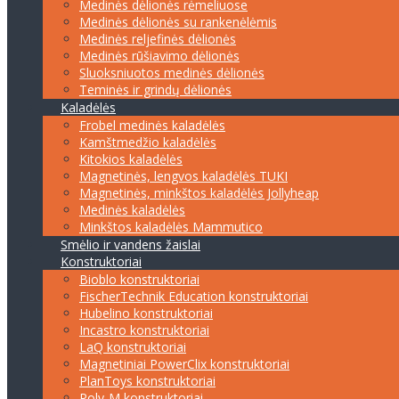
Medinės dėlionės rėmeliuose
Medinės dėlionės su rankenėlėmis
Medinės reljefinės dėlionės
Medinės rūšiavimo dėlionės
Sluoksniuotos medinės dėlionės
Teminės ir grindų dėlionės
Kaladėlės
Frobel medinės kaladėlės
Kamštmedžio kaladėlės
Kitokios kaladėlės
Magnetinės, lengvos kaladėlės TUKI
Magnetinės, minkštos kaladėlės Jollyheap
Medinės kaladėlės
Minkštos kaladėlės Mammutico
Smėlio ir vandens žaislai
Konstruktoriai
Bioblo konstruktoriai
FischerTechnik Education konstruktoriai
Hubelino konstruktoriai
Incastro konstruktoriai
LaQ konstruktoriai
Magnetiniai PowerClix konstruktoriai
PlanToys konstruktoriai
Poly-M konstruktoriai