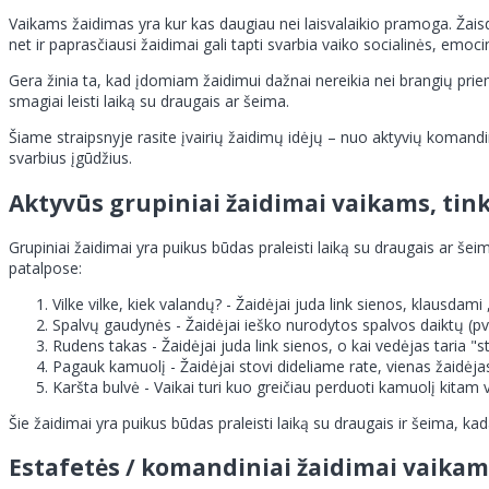
Vaikams žaidimas yra kur kas daugiau nei laisvalaikio pramoga. Žais
net ir paprasčiausi žaidimai gali tapti svarbia vaiko socialinės, emocin
Gera žinia ta, kad įdomiam žaidimui dažnai nereikia nei brangių priem
smagiai leisti laiką su draugais ar šeima.
Šiame straipsnyje rasite įvairių žaidimų idėjų – nuo aktyvių komandinių
svarbius įgūdžius.
Aktyvūs grupiniai žaidimai vaikams, tink
Grupiniai žaidimai yra puikus būdas praleisti laiką su draugais ar še
patalpose:
Vilke vilke, kiek valandų? - Žaidėjai juda link sienos, klausdami
Spalvų gaudynės - Žaidėjai ieško nurodytos spalvos daiktų (pvz.
Rudens takas - Žaidėjai juda link sienos, o kai vedėjas taria "
Pagauk kamuolį - Žaidėjai stovi dideliame rate, vienas žaidėja
Karšta bulvė - Vaikai turi kuo greičiau perduoti kamuolį kitam v
Šie žaidimai yra puikus būdas praleisti laiką su draugais ir šeima, ka
Estafetės / komandiniai žaidimai vaikam