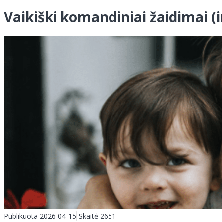
Vaikiški komandiniai žaidimai (
Publikuota 2026-04-15
Skaitė 2651