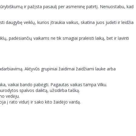
kūrybiškumą ir pažįsta pasaulį per asmeninę patirtį. Nenuostabu, kad
daugybę veiklų, kurios įtraukia vaikus, skatina juos judėti ir leidžia
ų, padėsiančių vaikams ne tik smagiai praleisti laiką, bet ir lavinti
radarbiavimą. Aktyvūs grupiniai žaidimai žaidžiami lauke arba
sisuka, vaikai bando pabėgti. Pagautas vaikas tampa Vilku.
nurodytos spalvos daiktą, užsidirba tašką.
imo vedėju.
 į rato vidurį ir sako kito žaidėjo vardą.