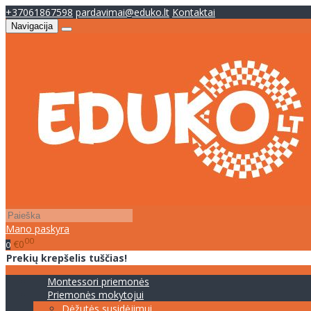
+37061867598
pardavimai@eduko.lt
Kontaktai
Navigacija
Mano paskyra
00
€0
0
Prekių krepšelis tuščias!
Montessori priemonės
Priemonės mokytojui
Dėžutės susidėjimui