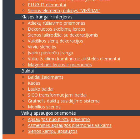
PLUG IT elementai
Sienos elementų rinkinys "VIKŠRAS"
Klasės įranga ir interjeras
Atliekų rūšiavimo priemonės
Dekoruotos skelbimų lentos
Sienos laikrodžiai su dekoracijomis
Vaikiškos sienų dekoracijos
Virvių sienelės
Įvairių paskirčių įranga
Vaikų žaidimų kambario ir aikštelės elementai
Magnetinės lentos ir priemonės
Baldai
Baldai žaidimams
Kėdės
Lauko baldai
SICO transformuojami baldai
Gratnells daiktų susidėjimo sistema
Mobilios scenos
Vaikų apsaugos priemonės
Apsaugos nuo pirštų privėrimo
Asmeninės apsaugos priemonės vaikams
Sienos kampų apsaugos