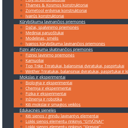
Thames & Kosmos konstruktoriai
Zometool erdviniai konstruktoriai
Įvairūs konstruktoriai
Kūrybiškumą lavinančios priemonės
Dažai, spalvinimo priemonės
Mediniai paruoštukai
Modelinas, smėlis
Įvairios kūrybiškumą lavinančios priemonės
Fizinį aktyvumą skatinančios priemonės
Fizinio lavinimo priemonės
Kamuoliai
Top Trike Triratukai, balansiniai dviratukai, paspirtukai
Winther Triratukai, balansiniai dviratukai, paspirtukai ir k
Mokslas ir eksperimentai
Biologija ir eksperimentai
Chemija ir eksperimentai
Fizika ir eksperimentai
Inžinerija ir robotika
Kiti mokslai ir smagios veiklos
Edukacinės sienelės
Kiti sienos / grindų lavinantys elementai
Lokki sienos elementų rinkinys "GYVŪNAI"
Lokki sienos elementų rinkinys "Jūreiviai"