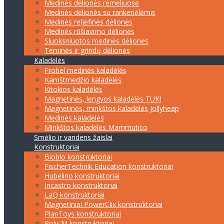
Medinės dėlionės rėmeliuose
Medinės dėlionės su rankenėlėmis
Medinės reljefinės dėlionės
Medinės rūšiavimo dėlionės
Sluoksniuotos medinės dėlionės
Teminės ir grindų dėlionės
Kaladėlės
Frobel medinės kaladėlės
Kamštmedžio kaladėlės
Kitokios kaladėlės
Magnetinės, lengvos kaladėlės TUKI
Magnetinės, minkštos kaladėlės Jollyheap
Medinės kaladėlės
Minkštos kaladėlės Mammutico
Smėlio ir vandens žaislai
Konstruktoriai
Bioblo konstruktoriai
FischerTechnik Education konstruktoriai
Hubelino konstruktoriai
Incastro konstruktoriai
LaQ konstruktoriai
Magnetiniai PowerClix konstruktoriai
PlanToys konstruktoriai
Poly-M konstruktoriai