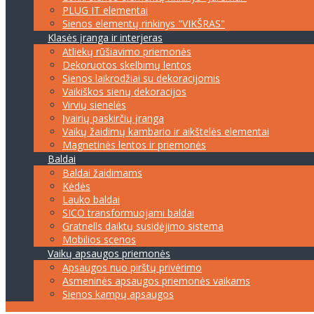
PLUG IT elementai
Sienos elementų rinkinys "VIKŠRAS"
Klasės įranga ir interjeras
Atliekų rūšiavimo priemonės
Dekoruotos skelbimų lentos
Sienos laikrodžiai su dekoracijomis
Vaikiškos sienų dekoracijos
Virvių sienelės
Įvairių paskirčių įranga
Vaikų žaidimų kambario ir aikštelės elementai
Magnetinės lentos ir priemonės
Baldai
Baldai žaidimams
Kėdės
Lauko baldai
SICO transformuojami baldai
Gratnells daiktų susidėjimo sistema
Mobilios scenos
Vaikų apsaugos priemonės
Apsaugos nuo pirštų privėrimo
Asmeninės apsaugos priemonės vaikams
Sienos kampų apsaugos