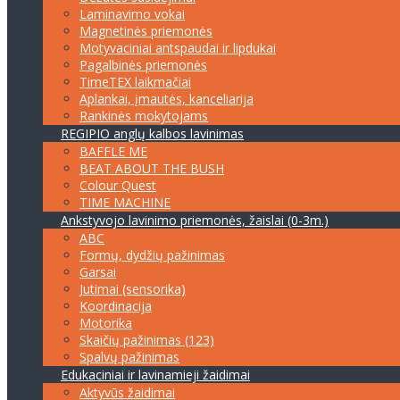
Laminavimo vokai
Magnetinės priemonės
Motyvaciniai antspaudai ir lipdukai
Pagalbinės priemonės
TimeTEX laikmačiai
Aplankai, įmautės, kanceliarija
Rankinės mokytojams
REGIPIO anglų kalbos lavinimas
BAFFLE ME
BEAT ABOUT THE BUSH
Colour Quest
TIME MACHINE
Ankstyvojo lavinimo priemonės, žaislai (0-3m.)
ABC
Formų, dydžių pažinimas
Garsai
Jutimai (sensorika)
Koordinacija
Motorika
Skaičių pažinimas (123)
Spalvų pažinimas
Edukaciniai ir lavinamieji žaidimai
Aktyvūs žaidimai