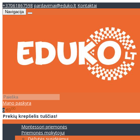
+37061867598
pardavimai@eduko.lt
Kontaktai
Navigacija
Mano paskyra
00
€0
0
Prekių krepšelis tuščias!
Montessori priemonės
Priemonės mokytojui
Dėžutės susidėjimui