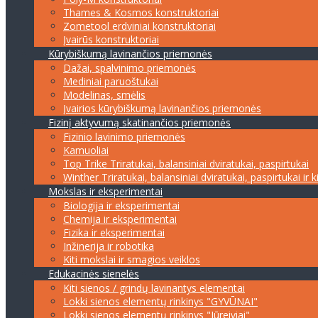
Thames & Kosmos konstruktoriai
Zometool erdviniai konstruktoriai
Įvairūs konstruktoriai
Kūrybiškumą lavinančios priemonės
Dažai, spalvinimo priemonės
Mediniai paruoštukai
Modelinas, smėlis
Įvairios kūrybiškumą lavinančios priemonės
Fizinį aktyvumą skatinančios priemonės
Fizinio lavinimo priemonės
Kamuoliai
Top Trike Triratukai, balansiniai dviratukai, paspirtukai
Winther Triratukai, balansiniai dviratukai, paspirtukai ir k
Mokslas ir eksperimentai
Biologija ir eksperimentai
Chemija ir eksperimentai
Fizika ir eksperimentai
Inžinerija ir robotika
Kiti mokslai ir smagios veiklos
Edukacinės sienelės
Kiti sienos / grindų lavinantys elementai
Lokki sienos elementų rinkinys "GYVŪNAI"
Lokki sienos elementų rinkinys "Jūreiviai"