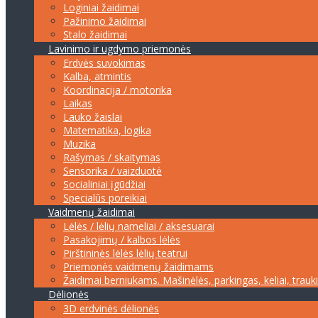
Loginiai žaidimai
Pažinimo žaidimai
Stalo žaidimai
Lavinimo ir ugdymo priemonės
Erdvės suvokimas
Kalba, atmintis
Koordinacija / motorika
Laikas
Lauko žaislai
Matematika, logika
Muzika
Rašymas / skaitymas
Sensorika / vaizduotė
Socialiniai įgūdžiai
Specialūs poreikiai
Vaidmenų žaidimai
Lėlės / lėlių nameliai / aksesuarai
Pasakojimų / kalbos lėlės
Pirštininės lėlės lėlių teatrui
Priemonės vaidmenų žaidimams
Žaidimai berniukams. Mašinėlės, parkingas, keliai, trauk
Dėlionės
3D erdvinės dėlionės