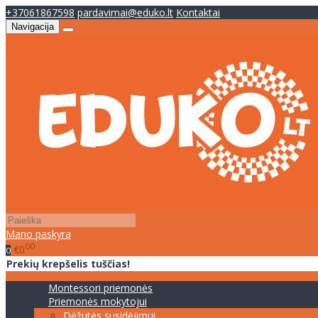
+37061867598
pardavimai@eduko.lt
Kontaktai
Navigacija
Mano paskyra
00
€0
0
Prekių krepšelis tuščias!
Montessori priemonės
Priemonės mokytojui
Dėžutės susidėjimui