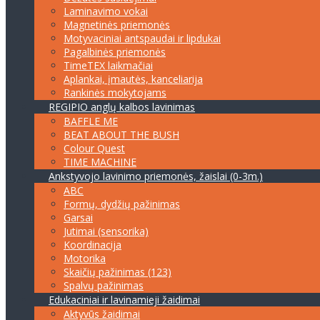
Laminavimo vokai
Magnetinės priemonės
Motyvaciniai antspaudai ir lipdukai
Pagalbinės priemonės
TimeTEX laikmačiai
Aplankai, įmautės, kanceliarija
Rankinės mokytojams
REGIPIO anglų kalbos lavinimas
BAFFLE ME
BEAT ABOUT THE BUSH
Colour Quest
TIME MACHINE
Ankstyvojo lavinimo priemonės, žaislai (0-3m.)
ABC
Formų, dydžių pažinimas
Garsai
Jutimai (sensorika)
Koordinacija
Motorika
Skaičių pažinimas (123)
Spalvų pažinimas
Edukaciniai ir lavinamieji žaidimai
Aktyvūs žaidimai