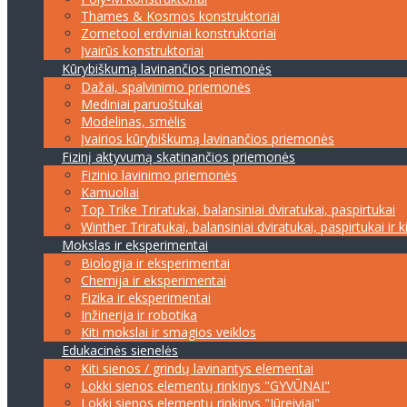
Thames & Kosmos konstruktoriai
Zometool erdviniai konstruktoriai
Įvairūs konstruktoriai
Kūrybiškumą lavinančios priemonės
Dažai, spalvinimo priemonės
Mediniai paruoštukai
Modelinas, smėlis
Įvairios kūrybiškumą lavinančios priemonės
Fizinį aktyvumą skatinančios priemonės
Fizinio lavinimo priemonės
Kamuoliai
Top Trike Triratukai, balansiniai dviratukai, paspirtukai
Winther Triratukai, balansiniai dviratukai, paspirtukai ir k
Mokslas ir eksperimentai
Biologija ir eksperimentai
Chemija ir eksperimentai
Fizika ir eksperimentai
Inžinerija ir robotika
Kiti mokslai ir smagios veiklos
Edukacinės sienelės
Kiti sienos / grindų lavinantys elementai
Lokki sienos elementų rinkinys "GYVŪNAI"
Lokki sienos elementų rinkinys "Jūreiviai"