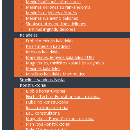
Medinės dėlionės rėmeliuose
Medinės dėlionės su rankenėlėmis
Medinės reljefinės dėlionės
Medinės rūšiavimo dėlionės
Sluoksniuotos medinės dėlionės
Teminės ir grindų dėlionės
Kaladėlės
Frobel medinės kaladėlės
Kamštmedžio kaladėlės
Kitokios kaladėlės
Magnetinės, lengvos kaladėlės TUKI
Magnetinės, minkštos kaladėlės Jollyheap
Medinės kaladėlės
Minkštos kaladėlės Mammutico
Smėlio ir vandens žaislai
Konstruktoriai
Bioblo konstruktoriai
FischerTechnik Education konstruktoriai
Hubelino konstruktoriai
Incastro konstruktoriai
LaQ konstruktoriai
Magnetiniai PowerClix konstruktoriai
PlanToys konstruktoriai
Poly-M konstruktoriai