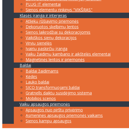
PLUG IT elementai
Sienos elementų rinkinys "VIKŠRAS"
Klasės įranga ir interjeras
Atliekų rūšiavimo priemonės
Dekoruotos skelbimų lentos
Sienos laikrodžiai su dekoracijomis
Vaikiškos sienų dekoracijos
Virvių sienelės
Įvairių paskirčių įranga
Vaikų žaidimų kambario ir aikštelės elementai
Magnetinės lentos ir priemonės
Baldai
Baldai žaidimams
Kėdės
Lauko baldai
SICO transformuojami baldai
Gratnells daiktų susidėjimo sistema
Mobilios scenos
Vaikų apsaugos priemonės
Apsaugos nuo pirštų privėrimo
Asmeninės apsaugos priemonės vaikams
Sienos kampų apsaugos