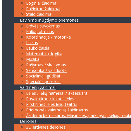
Loginiai žaidimai
Pažinimo žaidimai
Stalo žaidimai
Lavinimo ir ugdymo priemonės
Erdvės suvokimas
Kalba, atmintis
Koordinacija / motorika
Laikas
Lauko žaislai
Matematika, logika
Muzika
Rašymas / skaitymas
Sensorika / vaizduotė
Socialiniai įgūdžiai
Specialūs poreikiai
Vaidmenų žaidimai
Lėlės / lėlių nameliai / aksesuarai
Pasakojimų / kalbos lėlės
Pirštininės lėlės lėlių teatrui
Priemonės vaidmenų žaidimams
Žaidimai berniukams. Mašinėlės, parkingas, keliai, trauk
Dėlionės
3D erdvinės dėlionės