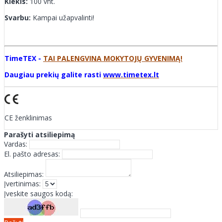
Kiekis:
100 vnt.
Svarbu:
Kampai užapvalinti!
TimeTEX -
TAI PALENGVINA MOKYTOJŲ GYVENIMĄ!
Daugiau prekių galite rasti
www.timetex.lt
CE ženklinimas
Parašyti atsiliepimą
Vardas:
El. pašto adresas:
Atsiliepimas:
Įvertinimas:
Įveskite saugos kodą: