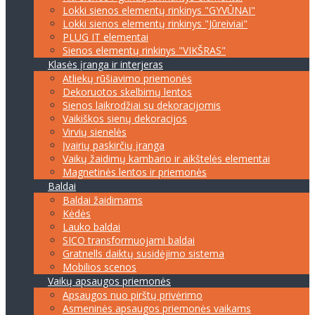
Lokki sienos elementų rinkinys "GYVŪNAI"
Lokki sienos elementų rinkinys "Jūreiviai"
PLUG IT elementai
Sienos elementų rinkinys "VIKŠRAS"
Klasės įranga ir interjeras
Atliekų rūšiavimo priemonės
Dekoruotos skelbimų lentos
Sienos laikrodžiai su dekoracijomis
Vaikiškos sienų dekoracijos
Virvių sienelės
Įvairių paskirčių įranga
Vaikų žaidimų kambario ir aikštelės elementai
Magnetinės lentos ir priemonės
Baldai
Baldai žaidimams
Kėdės
Lauko baldai
SICO transformuojami baldai
Gratnells daiktų susidėjimo sistema
Mobilios scenos
Vaikų apsaugos priemonės
Apsaugos nuo pirštų privėrimo
Asmeninės apsaugos priemonės vaikams