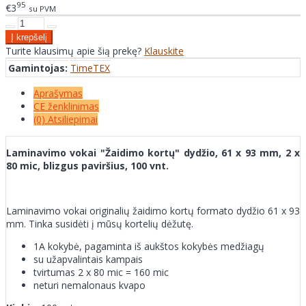
95
€3
su PVM
Turite klausimų apie šią prekę?
Klauskite
Gamintojas:
TimeTEX
Aprašymas
CE ženklinimas
(0) Atsiliepimai
Laminavimo vokai "Žaidimo kortų" dydžio, 61 x 93 mm, 2 x
80 mic, blizgus paviršius, 100 vnt.
Laminavimo vokai originalių žaidimo kortų formato dydžio 61 x 93
mm. Tinka susidėti į mūsų kortelių dėžutę.
1A kokybė, pagaminta iš aukštos kokybės medžiagų
su užapvalintais kampais
tvirtumas 2 x 80 mic = 160 mic
neturi nemalonaus kvapo