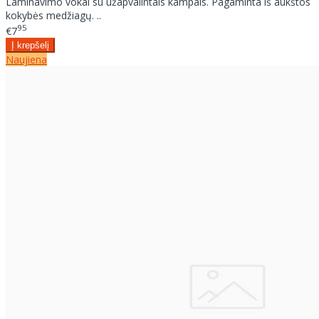
Laminavimo vokai su užapvalintais kampais. Pagaminta iš aukštos
kokybės medžiagų. ..
95
€7
Naujiena