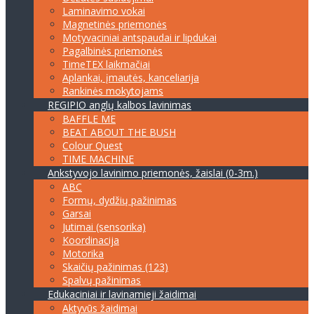
Laminavimo vokai
Magnetinės priemonės
Motyvaciniai antspaudai ir lipdukai
Pagalbinės priemonės
TimeTEX laikmačiai
Aplankai, įmautės, kanceliarija
Rankinės mokytojams
REGIPIO anglų kalbos lavinimas
BAFFLE ME
BEAT ABOUT THE BUSH
Colour Quest
TIME MACHINE
Ankstyvojo lavinimo priemonės, žaislai (0-3m.)
ABC
Formų, dydžių pažinimas
Garsai
Jutimai (sensorika)
Koordinacija
Motorika
Skaičių pažinimas (123)
Spalvų pažinimas
Edukaciniai ir lavinamieji žaidimai
Aktyvūs žaidimai