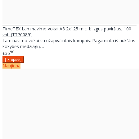
TimeTEX Laminavimo vokai A3 2x125 mic, blizgus paviršius, 100
vnt. (TT70089)
Laminavimo vokai su užapvalintais kampais. Pagaminta iš aukštos
kokybės medžiagų. ..
90
€36
Naujiena