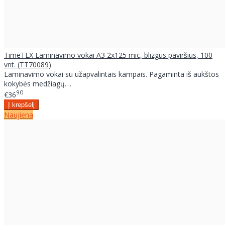
TimeTEX Laminavimo vokai A3 2x125 mic, blizgus paviršius, 100
vnt. (TT70089)
Laminavimo vokai su užapvalintais kampais. Pagaminta iš aukštos
kokybės medžiagų. ..
90
€36
Naujiena