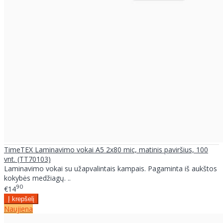
TimeTEX Laminavimo vokai A5 2x80 mic, matinis paviršius, 100
vnt. (TT70103)
Laminavimo vokai su užapvalintais kampais. Pagaminta iš aukštos
kokybės medžiagų. ..
90
€14
Naujiena