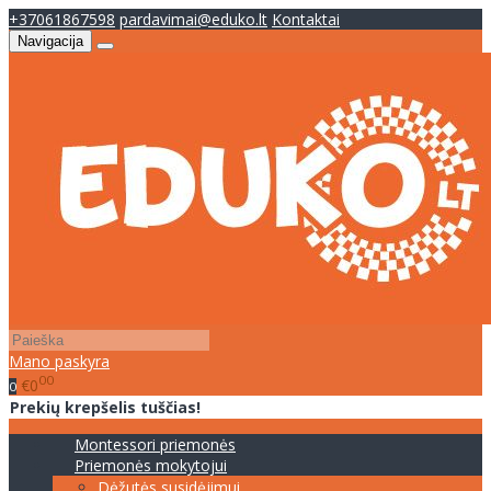
+37061867598
pardavimai@eduko.lt
Kontaktai
Navigacija
Mano paskyra
00
€0
0
Prekių krepšelis tuščias!
Montessori priemonės
Priemonės mokytojui
Dėžutės susidėjimui