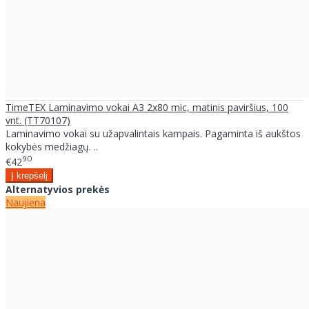
TimeTEX Laminavimo vokai A3 2x80 mic, matinis paviršius, 100
vnt. (TT70107)
Laminavimo vokai su užapvalintais kampais. Pagaminta iš aukštos
kokybės medžiagų. ..
90
€42
Alternatyvios prekės
Naujiena