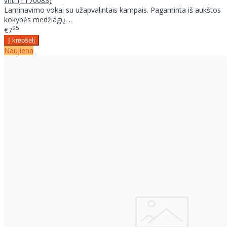
vnt. (TT70083)
Laminavimo vokai su užapvalintais kampais. Pagaminta iš aukštos
kokybės medžiagų. ..
95
€7
Naujiena