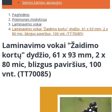
Sienos kampų apsaugos
Pagrindinis
Priemonės mokytojui
Laminavimo vokai
Laminavimo vokai "Žaidimo kortų" dydžio, 61 x 93 mm, 2 x
80 mic, blizgus paviršius, 100 vnt. (TT70085)
Laminavimo vokai "Žaidimo
kortų" dydžio, 61 x 93 mm, 2 x
80 mic, blizgus paviršius, 100
vnt. (TT70085)