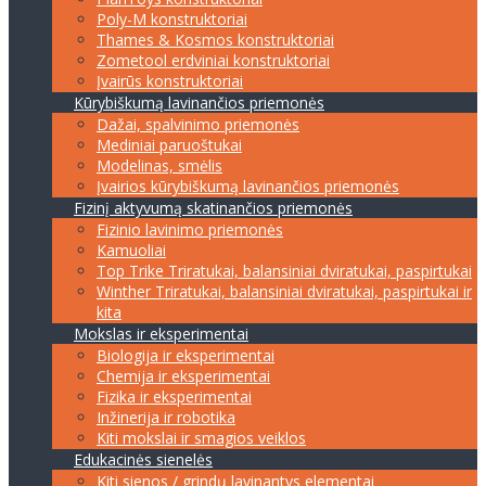
Poly-M konstruktoriai
Thames & Kosmos konstruktoriai
Zometool erdviniai konstruktoriai
Įvairūs konstruktoriai
Kūrybiškumą lavinančios priemonės
Dažai, spalvinimo priemonės
Mediniai paruoštukai
Modelinas, smėlis
Įvairios kūrybiškumą lavinančios priemonės
Fizinį aktyvumą skatinančios priemonės
Fizinio lavinimo priemonės
Kamuoliai
Top Trike Triratukai, balansiniai dviratukai, paspirtukai
Winther Triratukai, balansiniai dviratukai, paspirtukai ir
kita
Mokslas ir eksperimentai
Biologija ir eksperimentai
Chemija ir eksperimentai
Fizika ir eksperimentai
Inžinerija ir robotika
Kiti mokslai ir smagios veiklos
Edukacinės sienelės
Kiti sienos / grindų lavinantys elementai