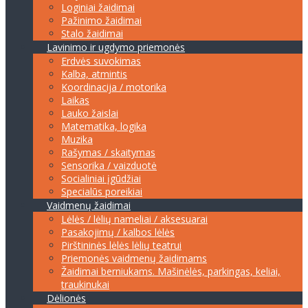
Loginiai žaidimai
Pažinimo žaidimai
Stalo žaidimai
Lavinimo ir ugdymo priemonės
Erdvės suvokimas
Kalba, atmintis
Koordinacija / motorika
Laikas
Lauko žaislai
Matematika, logika
Muzika
Rašymas / skaitymas
Sensorika / vaizduotė
Socialiniai įgūdžiai
Specialūs poreikiai
Vaidmenų žaidimai
Lėlės / lėlių nameliai / aksesuarai
Pasakojimų / kalbos lėlės
Pirštininės lėlės lėlių teatrui
Priemonės vaidmenų žaidimams
Žaidimai berniukams. Mašinėlės, parkingas, keliai,
traukinukai
Dėlionės