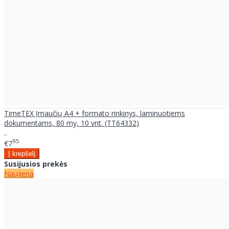
TimeTEX Įmaučių A4 + formato rinkinys, laminuotiems
dokumentams, 80 my, 10 vnt. (TT64332)
..
95
€7
Susijusios prekės
Naujiena