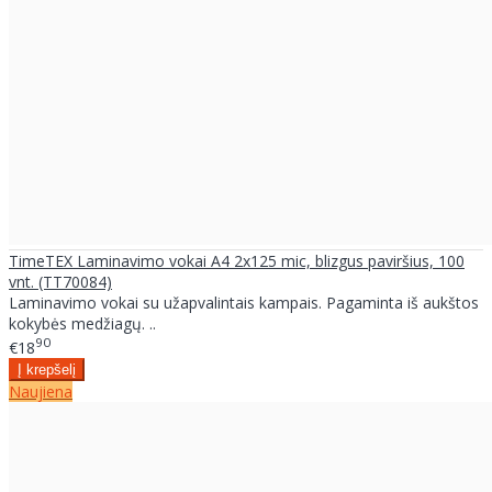
TimeTEX Laminavimo vokai A4 2x125 mic, blizgus paviršius, 100
vnt. (TT70084)
Laminavimo vokai su užapvalintais kampais. Pagaminta iš aukštos
kokybės medžiagų. ..
90
€18
Naujiena