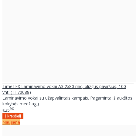
TimeTEX Laminavimo vokai A3 2x80 mic, blizgus paviršius, 100
vnt. (TT70088)
Laminavimo vokai su užapvalintais kampais. Pagaminta iš aukštos
kokybės medžiagų. ..
90
€25
Naujiena