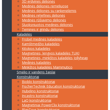
3D erdvinės dėlionės
Medinės dėlionės rėmeliuose
Medinės dėlionės su rankenėlėmis
Medinės reljefinės dėlionės
Medinės rūšiavimo dėlionės
Sluoksniuotos medinės dėlionės
Teminės ir grindų dėlionės
Kaladėlės
Frobel medinės kaladėlės
Kamštmedžio kaladėlės
Kitokios kaladėlės
Magnetinės, lengvos kaladėlės TUKI
Magnetinės, minkštos kaladėlės Jollyheap
Medinės kaladėlės
Minkštos kaladėlės Mammutico
Smėlio ir vandens žaislai
Konstruktoriai
Bioblo konstruktoriai
FischerTechnik Education konstruktoriai
Hubelino konstruktoriai
Incastro konstruktoriai
LaQ konstruktoriai
Magnetiniai PowerClix konstruktoriai
PlanToys konstruktoriai