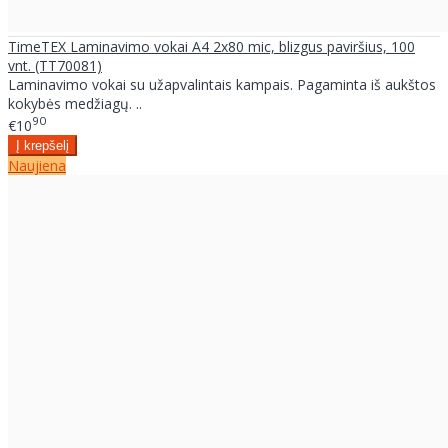
TimeTEX Laminavimo vokai A4 2x80 mic, blizgus paviršius, 100
vnt. (TT70081)
Laminavimo vokai su užapvalintais kampais. Pagaminta iš aukštos
kokybės medžiagų. ..
90
€10
Naujiena