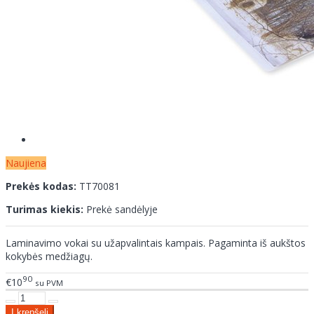
Naujiena
Prekės kodas:
TT70081
Turimas kiekis:
Prekė sandėlyje
Laminavimo vokai su užapvalintais kampais. Pagaminta iš aukštos
kokybės medžiagų.
90
€10
su PVM