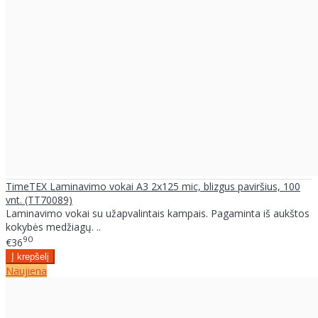
TimeTEX Laminavimo vokai A3 2x125 mic, blizgus paviršius, 100
vnt. (TT70089)
Laminavimo vokai su užapvalintais kampais. Pagaminta iš aukštos
kokybės medžiagų. ..
90
€36
Naujiena