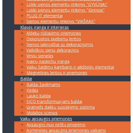
Lokki sienos elementų rinkinys "GYVŪNAI"
Lokki sienos elementų rinkinys "Jūreiviai"
PLUG IT elementai
Sienos elementų rinkinys "VIKŠRAS"
Klasės įranga ir interjeras
Atliekų rūšiavimo priemonės
Dekoruotos skelbimų lentos
Sienos laikrodžiai su dekoracijomis
Vaikiškos sienų dekoracijos
Virvių sienelės
Įvairių paskirčių įranga
Vaikų žaidimų kambario ir aikštelės elementai
Magnetinės lentos ir priemonės
Baldai
Baldai žaidimams
Kėdės
Lauko baldai
SICO transformuojami baldai
Gratnells daiktų susidėjimo sistema
Mobilios scenos
Vaikų apsaugos priemonės
Apsaugos nuo pirštų privėrimo
Asmeninės apsaugos priemonės vaikams