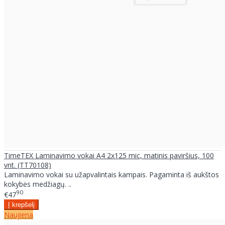
TimeTEX Laminavimo vokai A4 2x125 mic, matinis paviršius, 100
vnt. (TT70108)
Laminavimo vokai su užapvalintais kampais. Pagaminta iš aukštos
kokybės medžiagų. ..
90
€47
Naujiena