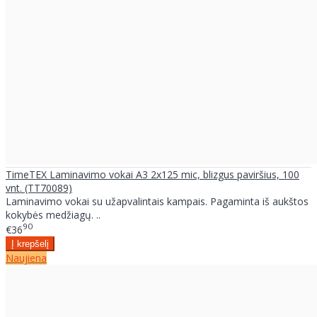
TimeTEX Laminavimo vokai A3 2x125 mic, blizgus paviršius, 100
vnt. (TT70089)
Laminavimo vokai su užapvalintais kampais. Pagaminta iš aukštos
kokybės medžiagų. ..
90
€36
Naujiena