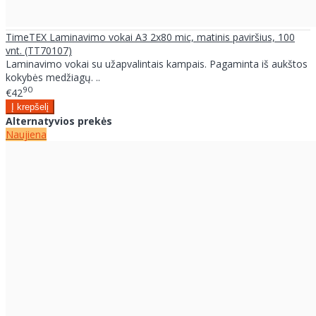
TimeTEX Laminavimo vokai A3 2x80 mic, matinis paviršius, 100
vnt. (TT70107)
Laminavimo vokai su užapvalintais kampais. Pagaminta iš aukštos
kokybės medžiagų. ..
90
€42
Alternatyvios prekės
Naujiena