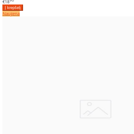
90
€18
Naujiena