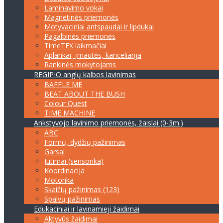
Laminavimo vokai
Magnetinės priemonės
Motyvaciniai antspaudai ir lipdukai
Pagalbinės priemonės
TimeTEX laikmačiai
Aplankai, įmautės, kanceliarija
Rankinės mokytojams
REGIPIO anglų kalbos lavinimas
BAFFLE ME
BEAT ABOUT THE BUSH
Colour Quest
TIME MACHINE
Ankstyvojo lavinimo priemonės, žaislai (0-3m.)
ABC
Formų, dydžių pažinimas
Garsai
Jutimai (sensorika)
Koordinacija
Motorika
Skaičių pažinimas (123)
Spalvų pažinimas
Edukaciniai ir lavinamieji žaidimai
Aktyvūs žaidimai