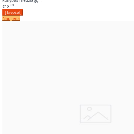
kokybės medžiagų. ..
90
€18
Naujiena