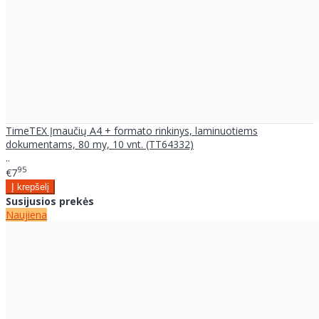
TimeTEX Įmaučių A4 + formato rinkinys, laminuotiems
dokumentams, 80 my, 10 vnt. (TT64332)
..
95
€7
Susijusios prekės
Naujiena