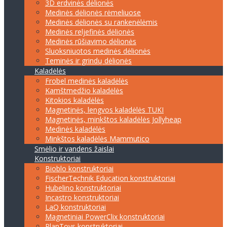
3D erdvinės dėlionės
Medinės dėlionės rėmeliuose
Medinės dėlionės su rankenėlėmis
Medinės reljefinės dėlionės
Medinės rūšiavimo dėlionės
Sluoksniuotos medinės dėlionės
Teminės ir grindų dėlionės
Kaladėlės
Frobel medinės kaladėlės
Kamštmedžio kaladėlės
Kitokios kaladėlės
Magnetinės, lengvos kaladėlės TUKI
Magnetinės, minkštos kaladėlės Jollyheap
Medinės kaladėlės
Minkštos kaladėlės Mammutico
Smėlio ir vandens žaislai
Konstruktoriai
Bioblo konstruktoriai
FischerTechnik Education konstruktoriai
Hubelino konstruktoriai
Incastro konstruktoriai
LaQ konstruktoriai
Magnetiniai PowerClix konstruktoriai
PlanToys konstruktoriai