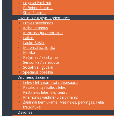
Loginiai žaidimai
Pažinimo žaidimai
Stalo žaidimai
Lavinimo ir ugdymo priemonės
Erdvės suvokimas
Kalba, atmintis
Koordinacija / motorika
Laikas
Lauko žaislai
Matematika, logika
Muzika
Rašymas / skaitymas
Sensorika / vaizduotė
Socialiniai įgūdžiai
Specialūs poreikiai
Vaidmenų žaidimai
Lėlės / lėlių nameliai / aksesuarai
Pasakojimų / kalbos lėlės
Pirštininės lėlės lėlių teatrui
Priemonės vaidmenų žaidimams
Žaidimai berniukams. Mašinėlės, parkingas, keliai,
traukinukai
Dėlionės