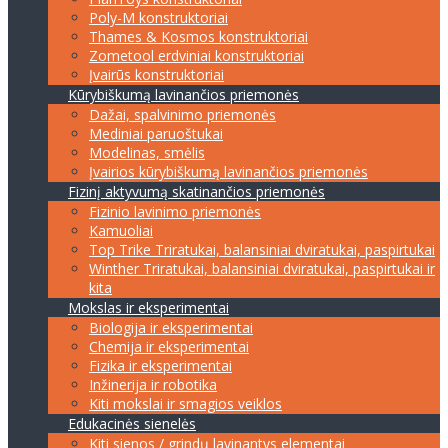
Poly-M konstruktoriai
Thames & Kosmos konstruktoriai
Zometool erdviniai konstruktoriai
Įvairūs konstruktoriai
Kūrybiškumą lavinančios priemonės
Dažai, spalvinimo priemonės
Mediniai paruoštukai
Modelinas, smėlis
Įvairios kūrybiškumą lavinančios priemonės
Fizinį aktyvumą skatinančios priemonės
Fizinio lavinimo priemonės
Kamuoliai
Top Trike Triratukai, balansiniai dviratukai, paspirtukai
Winther Triratukai, balansiniai dviratukai, paspirtukai ir
kita
Mokslas ir eksperimentai
Biologija ir eksperimentai
Chemija ir eksperimentai
Fizika ir eksperimentai
Inžinerija ir robotika
Kiti mokslai ir smagios veiklos
Edukacinės sienelės
Kiti sienos / grindų lavinantys elementai