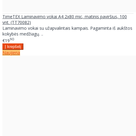
TimeTEX Laminavimo vokai A4 2x80 mic, matinis paviršius, 100
vnt. (TT70082)
Laminavimo vokai su užapvalintais kampais. Pagaminta iš aukštos
kokybės medžiagų. ..
90
€19
Naujiena