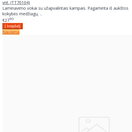
vnt. (TT70104)
Laminavimo vokai su užapvalintais kampais. Pagaminta iš aukštos
kokybės medžiagų. ..
90
€27
Naujiena