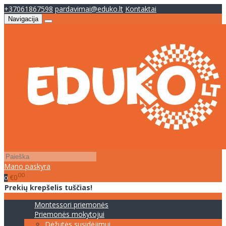
+37061867598
pardavimai@eduko.lt
Kontaktai
Navigacija
Mano paskyra
00
€0
0
Prekių krepšelis tuščias!
Montessori priemonės
Priemonės mokytojui
Dėžutės susidėjimui