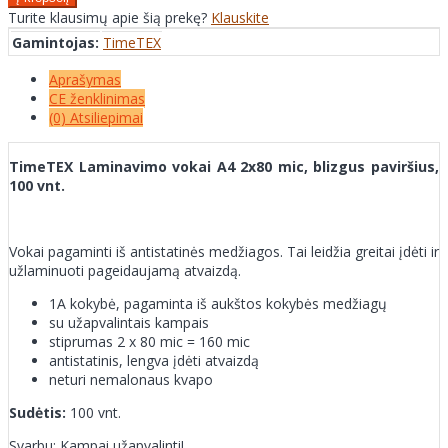
Turite klausimų apie šią prekę?
Klauskite
Gamintojas:
TimeTEX
Aprašymas
CE ženklinimas
(0) Atsiliepimai
TimeTEX Laminavimo vokai A4 2x80 mic, blizgus paviršius,
100 vnt.
Vokai pagaminti iš antistatinės medžiagos. Tai leidžia greitai įdėti ir
užlaminuoti pageidaujamą atvaizdą.
1A kokybė, pagaminta iš aukštos kokybės medžiagų
su užapvalintais kampais
stiprumas 2 x 80 mic = 160 mic
antistatinis, lengva įdėti atvaizdą
neturi nemalonaus kvapo
Sudėtis:
100 vnt.
Svarbu: Kampai užapvalinti!