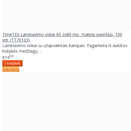
TimeTEX Laminavimo vokai A5 2x80 mic, matinis paviršius, 100
vnt. (TT70103)
Laminavimo vokai su užapvalintais kampais. Pagaminta iš aukštos
kokybės medžiagų. ..
90
€14
Naujiena