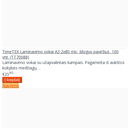
TimeTEX Laminavimo vokai A3 2x80 mic, blizgus paviršius, 100
vnt. (TT70088)
Laminavimo vokai su užapvalintais kampais. Pagaminta iš aukštos
kokybės medžiagų. ..
90
€25
Naujiena