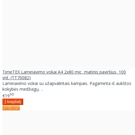
TimeTEX Laminavimo vokai A4 2x80 mic, matinis paviršius, 100
vnt. (TT70082)
Laminavimo vokai su užapvalintais kampais. Pagaminta iš aukštos
kokybės medžiagų. ..
90
€19
Naujiena