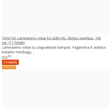
TimeTEX Laminavimo vokai A3 2x80 mic, blizgus paviršius, 100
vnt. (TT70088)
Laminavimo vokai su užapvalintais kampais. Pagaminta iš aukštos
kokybės medžiagų. ..
90
€25
Naujiena