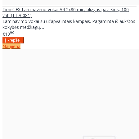
TimeTEX Laminavimo vokai A4 2x80 mic, blizgus paviršius, 100
vnt. (TT70081)
Laminavimo vokai su užapvalintais kampais. Pagaminta iš aukštos
kokybės medžiagų. ..
90
€10
Naujiena