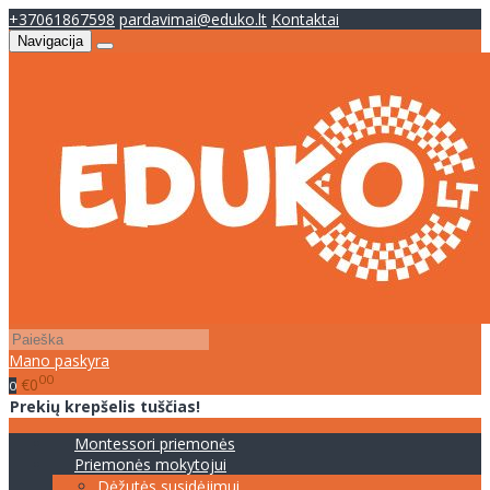
+37061867598
pardavimai@eduko.lt
Kontaktai
Navigacija
Mano paskyra
00
€0
0
Prekių krepšelis tuščias!
Montessori priemonės
Priemonės mokytojui
Dėžutės susidėjimui