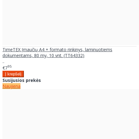
TimeTEX Įmaučių A4 + formato rinkinys, laminuotiems
dokumentams, 80 my, 10 vnt. (TT64332)
..
95
€7
Susijusios prekės
Naujiena