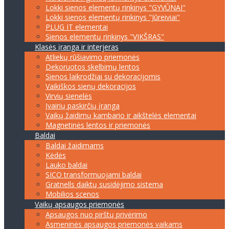
Lokki sienos elementų rinkinys "GYVŪNAI"
Lokki sienos elementų rinkinys "Jūreiviai"
PLUG IT elementai
Sienos elementų rinkinys "VIKŠRAS"
Klasės įranga ir interjeras
Atliekų rūšiavimo priemonės
Dekoruotos skelbimų lentos
Sienos laikrodžiai su dekoracijomis
Vaikiškos sienų dekoracijos
Virvių sienelės
Įvairių paskirčių įranga
Vaikų žaidimų kambario ir aikštelės elementai
Magnetinės lentos ir priemonės
Baldai
Baldai žaidimams
Kėdės
Lauko baldai
SICO transformuojami baldai
Gratnells daiktų susidėjimo sistema
Mobilios scenos
Vaikų apsaugos priemonės
Apsaugos nuo pirštų privėrimo
Asmeninės apsaugos priemonės vaikams