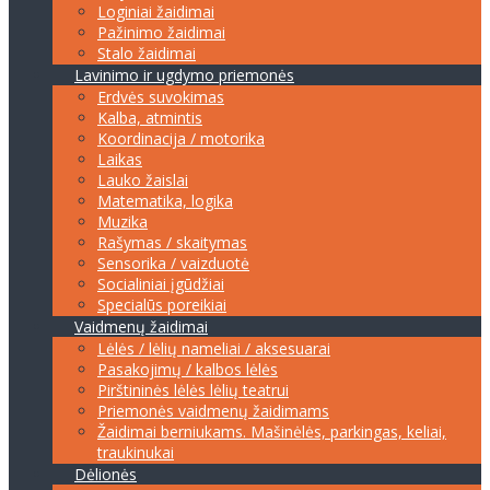
Loginiai žaidimai
Pažinimo žaidimai
Stalo žaidimai
Lavinimo ir ugdymo priemonės
Erdvės suvokimas
Kalba, atmintis
Koordinacija / motorika
Laikas
Lauko žaislai
Matematika, logika
Muzika
Rašymas / skaitymas
Sensorika / vaizduotė
Socialiniai įgūdžiai
Specialūs poreikiai
Vaidmenų žaidimai
Lėlės / lėlių nameliai / aksesuarai
Pasakojimų / kalbos lėlės
Pirštininės lėlės lėlių teatrui
Priemonės vaidmenų žaidimams
Žaidimai berniukams. Mašinėlės, parkingas, keliai,
traukinukai
Dėlionės