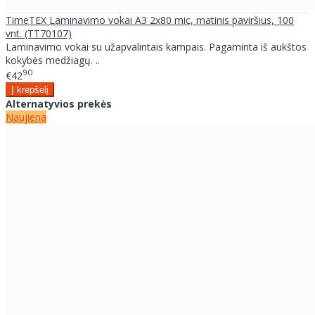
TimeTEX Laminavimo vokai A3 2x80 mic, matinis paviršius, 100
vnt. (TT70107)
Laminavimo vokai su užapvalintais kampais. Pagaminta iš aukštos
kokybės medžiagų. ..
90
€42
Alternatyvios prekės
Naujiena