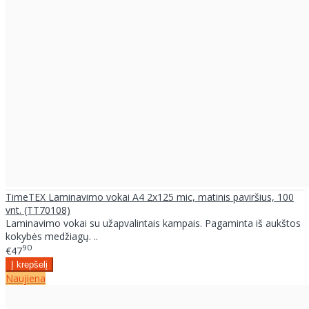
TimeTEX Laminavimo vokai A4 2x125 mic, matinis paviršius, 100
vnt. (TT70108)
Laminavimo vokai su užapvalintais kampais. Pagaminta iš aukštos
kokybės medžiagų. ..
90
€47
Naujiena