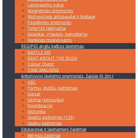
Laminavimo vokai
Magnetinės priemonės
Motyvaciniai antspaudai ir lipdukai
Pagalbinės priemonės
TimeTEX laikmačiai
Aplankai, įmautės, kanceliarija
Rankinės mokytojams
REGIPIO anglų kalbos lavinimas
BAFFLE ME
BEAT ABOUT THE BUSH
Colour Quest
TIME MACHINE
Ankstyvojo lavinimo priemonės, žaislai (0-3m.)
ABC
Formų, dydžių pažinimas
Garsai
Jutimai (sensorika)
Koordinacija
Motorika
Skaičių pažinimas (123)
Spalvų pažinimas
Edukaciniai ir lavinamieji žaidimai
Aktyvūs žaidimai