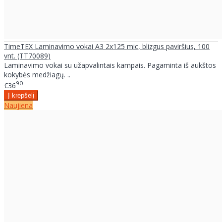
TimeTEX Laminavimo vokai A3 2x125 mic, blizgus paviršius, 100
vnt. (TT70089)
Laminavimo vokai su užapvalintais kampais. Pagaminta iš aukštos
kokybės medžiagų. ..
90
€36
Naujiena