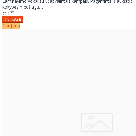
Laminavimo vokai su užapvalintais kampais. Pagaminta iš aukštos
kokybės medžiagų. ..
90
€14
Naujiena