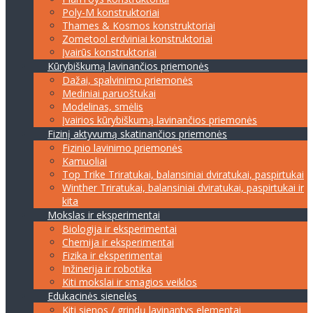
Poly-M konstruktoriai
Thames & Kosmos konstruktoriai
Zometool erdviniai konstruktoriai
Įvairūs konstruktoriai
Kūrybiškumą lavinančios priemonės
Dažai, spalvinimo priemonės
Mediniai paruoštukai
Modelinas, smėlis
Įvairios kūrybiškumą lavinančios priemonės
Fizinį aktyvumą skatinančios priemonės
Fizinio lavinimo priemonės
Kamuoliai
Top Trike Triratukai, balansiniai dviratukai, paspirtukai
Winther Triratukai, balansiniai dviratukai, paspirtukai ir
kita
Mokslas ir eksperimentai
Biologija ir eksperimentai
Chemija ir eksperimentai
Fizika ir eksperimentai
Inžinerija ir robotika
Kiti mokslai ir smagios veiklos
Edukacinės sienelės
Kiti sienos / grindų lavinantys elementai