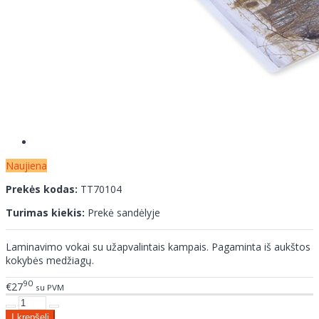
Naujiena
Prekės kodas:
TT70104
Turimas kiekis:
Prekė sandėlyje
Laminavimo vokai su užapvalintais kampais. Pagaminta iš aukštos
kokybės medžiagų.
90
€27
su PVM