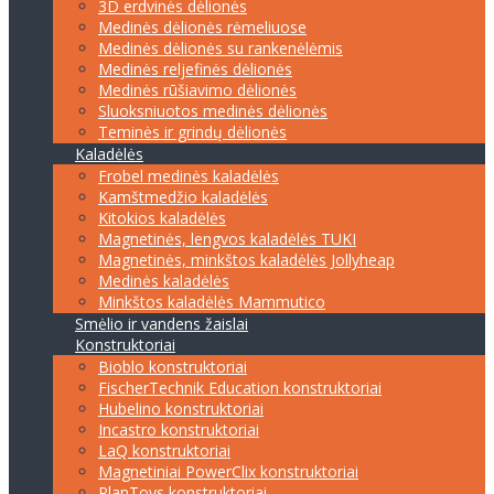
3D erdvinės dėlionės
Medinės dėlionės rėmeliuose
Medinės dėlionės su rankenėlėmis
Medinės reljefinės dėlionės
Medinės rūšiavimo dėlionės
Sluoksniuotos medinės dėlionės
Teminės ir grindų dėlionės
Kaladėlės
Frobel medinės kaladėlės
Kamštmedžio kaladėlės
Kitokios kaladėlės
Magnetinės, lengvos kaladėlės TUKI
Magnetinės, minkštos kaladėlės Jollyheap
Medinės kaladėlės
Minkštos kaladėlės Mammutico
Smėlio ir vandens žaislai
Konstruktoriai
Bioblo konstruktoriai
FischerTechnik Education konstruktoriai
Hubelino konstruktoriai
Incastro konstruktoriai
LaQ konstruktoriai
Magnetiniai PowerClix konstruktoriai
PlanToys konstruktoriai