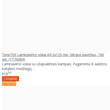
TimeTEX Laminavimo vokai A4 2x125 mic, blizgus paviršius, 100
vnt. (TT70084)
Laminavimo vokai su užapvalintais kampais. Pagaminta iš aukštos
kokybės medžiagų. ..
90
€18
Naujiena