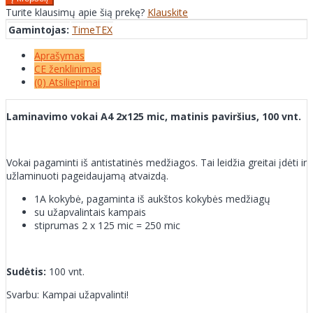
Turite klausimų apie šią prekę?
Klauskite
Gamintojas:
TimeTEX
Aprašymas
CE ženklinimas
(0) Atsiliepimai
Laminavimo vokai A4 2x125 mic, matinis paviršius, 100 vnt.
Vokai pagaminti iš antistatinės medžiagos. Tai leidžia greitai įdėti ir
užlaminuoti pageidaujamą atvaizdą.
1A kokybė, pagaminta iš aukštos kokybės medžiagų
su užapvalintais kampais
stiprumas 2 x 125 mic = 250 mic
Sudėtis:
100 vnt.
Svarbu: Kampai užapvalinti!