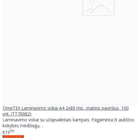
TimeTEX Laminavimo vokai A4 2x80 mic, matinis paviršius, 100
vnt. (TT70082)
Laminavimo vokai su užapvalintais kampais. Pagaminta iš aukštos
kokybės medžiagų. ..
90
€19