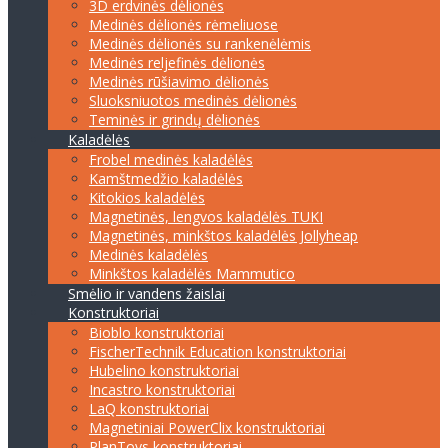
3D erdvinės dėlionės
Medinės dėlionės rėmeliuose
Medinės dėlionės su rankenėlėmis
Medinės reljefinės dėlionės
Medinės rūšiavimo dėlionės
Sluoksniuotos medinės dėlionės
Teminės ir grindų dėlionės
Kaladėlės
Frobel medinės kaladėlės
Kamštmedžio kaladėlės
Kitokios kaladėlės
Magnetinės, lengvos kaladėlės TUKI
Magnetinės, minkštos kaladėlės Jollyheap
Medinės kaladėlės
Minkštos kaladėlės Mammutico
Smėlio ir vandens žaislai
Konstruktoriai
Bioblo konstruktoriai
FischerTechnik Education konstruktoriai
Hubelino konstruktoriai
Incastro konstruktoriai
LaQ konstruktoriai
Magnetiniai PowerClix konstruktoriai
PlanToys konstruktoriai