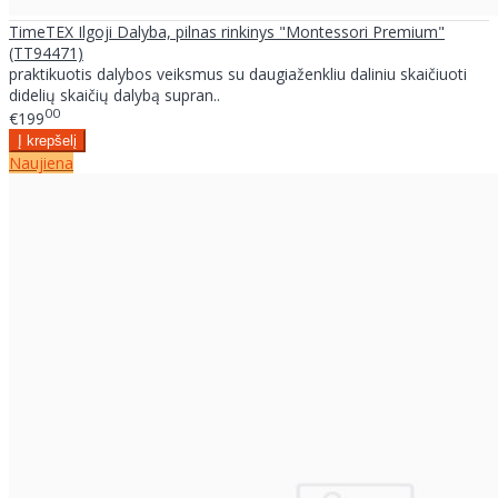
TimeTEX Ilgoji Dalyba, pilnas rinkinys "Montessori Premium"
(TT94471)
praktikuotis dalybos veiksmus su daugiaženkliu daliniu skaičiuoti
didelių skaičių dalybą supran..
00
€199
Naujiena