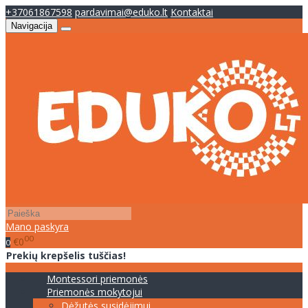
+37061867598
pardavimai@eduko.lt
Kontaktai
Navigacija
Mano paskyra
00
€0
0
Prekių krepšelis tuščias!
Montessori priemonės
Priemonės mokytojui
Dėžutės susidėjimui