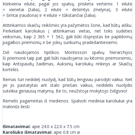
Kiekviena eilutė, pagal jos spalvą, priskirta vertėms: 1 eilutė
= vienetai (žalia), 2 eilutė = dešimtys (mėlyna), 3 eilutė
= šimtai (raudona) ir 4 eilutė = tūkstančiai (žalia).
Atitinkamos skaičių reikšmės yra pažymėtos šone, kad būtų aišku.
Perkeliant karoliukus į atitinkamas vietas, net toks sudėties
veiksmas, kaip 2 365 + 1 562, gali būti išspręstas be papildomų
pagalbos priemonių ir be jokių sunkumų pradedantiesiems.
Dėl naudojamos tipiškos Montessori spalvų hierarchijos
ši priemonė taip pat gali būti naudojama su kitomis priemonėmis,
kaip Antspaudų žaidimas, Auksinių karoliukų rinkinys ar Skaičių
kortelės.
Rėmas turi nedidelį nuolydį, kad būtų lengviau parodyti vaikui. Net
jei jis pastatytas ant stalo priešais vaikus, nedidelis nuolydis
suteikia geriausią matymą. Be to, neužstoja mokytojo žvilgsnio!
Rėmelis pagamintas iš medienos. Spalvoti mediniai karoliukai yra
malonūs liesti.
Išmatavimai:
apie 24.0 x 22.0 x 7.5 cm
Karoliuko išmatavimai:
apie 0.8 cm ø