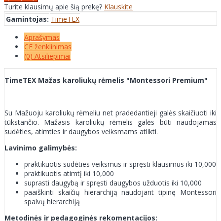
Turite klausimų apie šią prekę?
Klauskite
Gamintojas:
TimeTEX
Aprašymas
CE ženklinimas
(0) Atsiliepimai
TimeTEX Mažas karoliukų rėmelis "Montessori Premium"
Su Mažuoju karoliukų rėmeliu net pradedantieji galės skaičiuoti iki
tūkstančio. Mažasis karoliukų rėmelis galės būti naudojamas
sudėties, atimties ir daugybos veiksmams atlikti.
Lavinimo galimybės:
praktikuotis sudėties veiksmus ir spręsti klausimus iki 10,000
praktikuotis atimtį iki 10,000
suprasti daugybą ir spręsti daugybos užduotis iki 10,000
paaiškinti skaičių hierarchiją naudojant tipinę Montessori
spalvų hierarchiją
Metodinės ir pedagoginės rekomentacijos: