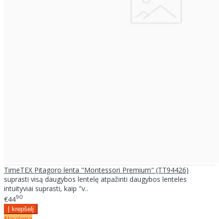
TimeTEX Pitagoro lenta "Montessori Premium" (TT94426)
suprasti visą daugybos lentelę atpažinti daugybos lenteles
intuityviai suprasti, kaip "v..
90
€44
Naujiena