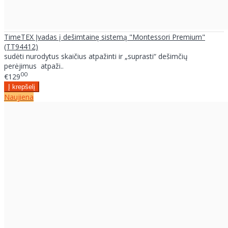
TimeTEX Įvadas į dešimtainę sistemą "Montessori Premium"
(TT94412)
sudėti nurodytus skaičius atpažinti ir „suprasti“ dešimčių
perėjimus atpaži..
00
€129
Naujiena