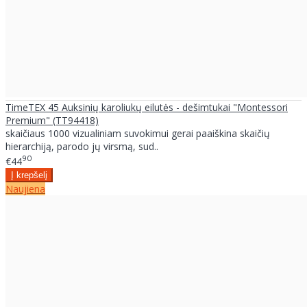
TimeTEX 45 Auksinių karoliukų eilutės - dešimtukai "Montessori
Premium" (TT94418)
skaičiaus 1000 vizualiniam suvokimui gerai paaiškina skaičių
hierarchiją, parodo jų virsmą, sud..
90
€44
Naujiena