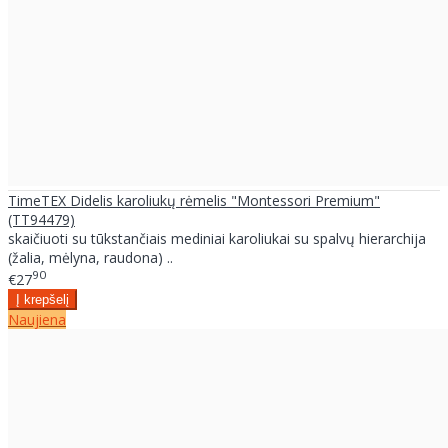
TimeTEX Didelis karoliukų rėmelis "Montessori Premium"
(TT94479)
skaičiuoti su tūkstančiais mediniai karoliukai su spalvų hierarchija
(žalia, mėlyna, raudona) ..
90
€27
Naujiena