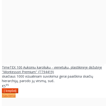
TimeTEX 100 Auksinių karoliukų - vienetukų, plastikinėje dėžutėje
"Montessori Premium" (TT94419)
skaičiaus 1000 vizualiniam suvokimui gerai paaiškina skaičių
hierarchiją, parodo jų virsmą, sud..
95
€5
Naujiena