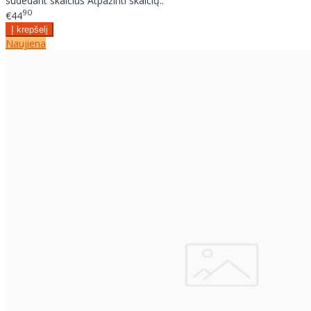
sudedant skaičius Atpažinti skaičių..
90
€44
Naujiena