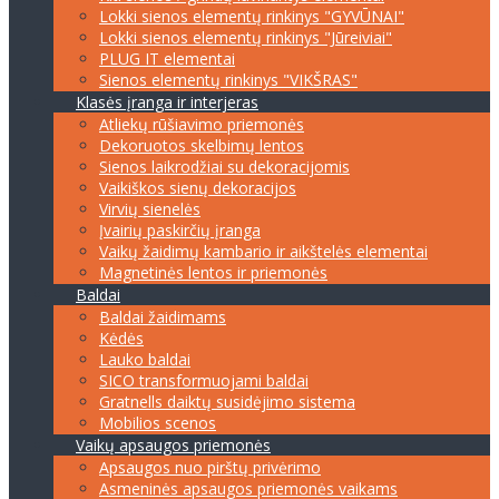
Lokki sienos elementų rinkinys "GYVŪNAI"
Lokki sienos elementų rinkinys "Jūreiviai"
PLUG IT elementai
Sienos elementų rinkinys "VIKŠRAS"
Klasės įranga ir interjeras
Atliekų rūšiavimo priemonės
Dekoruotos skelbimų lentos
Sienos laikrodžiai su dekoracijomis
Vaikiškos sienų dekoracijos
Virvių sienelės
Įvairių paskirčių įranga
Vaikų žaidimų kambario ir aikštelės elementai
Magnetinės lentos ir priemonės
Baldai
Baldai žaidimams
Kėdės
Lauko baldai
SICO transformuojami baldai
Gratnells daiktų susidėjimo sistema
Mobilios scenos
Vaikų apsaugos priemonės
Apsaugos nuo pirštų privėrimo
Asmeninės apsaugos priemonės vaikams