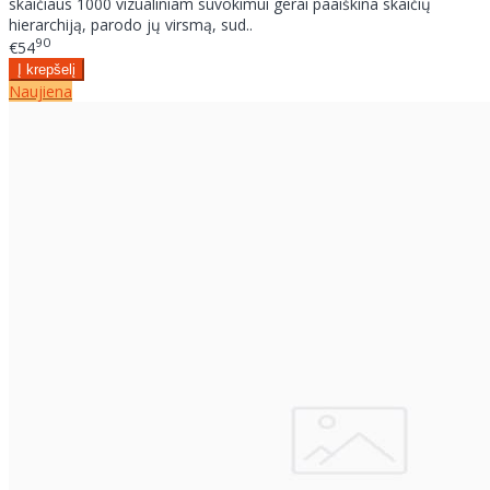
skaičiaus 1000 vizualiniam suvokimui gerai paaiškina skaičių
hierarchiją, parodo jų virsmą, sud..
90
€54
Naujiena