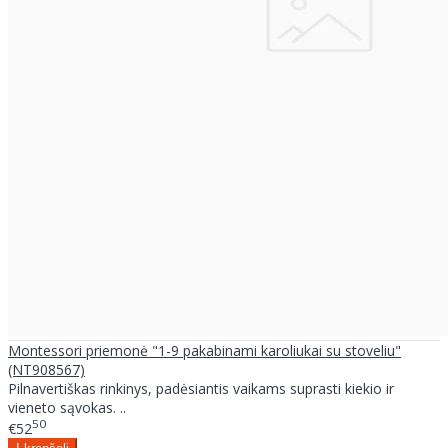
Montessori priemonė "1-9 pakabinami karoliukai su stoveliu"
(NT908567)
Pilnavertiškas rinkinys, padėsiantis vaikams suprasti kiekio ir
vieneto sąvokas. ..
50
€52