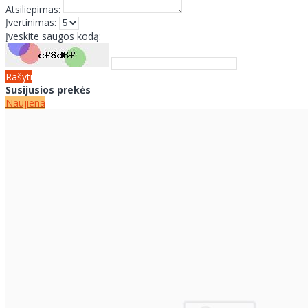
Atsiliepimas:
Įvertinimas:
Įveskite saugos kodą:
Rašyti
Susijusios prekės
Naujiena