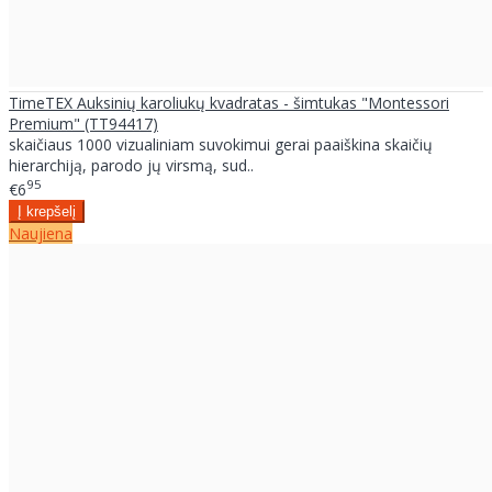
TimeTEX Auksinių karoliukų kvadratas - šimtukas "Montessori
Premium" (TT94417)
skaičiaus 1000 vizualiniam suvokimui gerai paaiškina skaičių
hierarchiją, parodo jų virsmą, sud..
95
€6
Naujiena