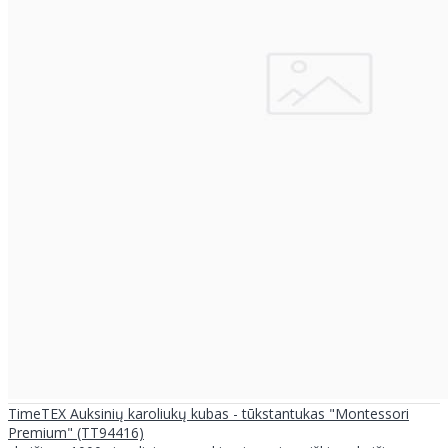
TimeTEX Auksinių karoliukų kubas - tūkstantukas "Montessori
Premium" (TT94416)