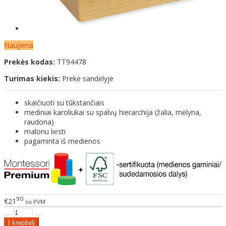
Naujiena
Prekės kodas:
TT94478
Turimas kiekis:
Prekė sandėlyje
skaičiuoti su tūkstančiais
mediniai karoliukai su spalvų hierarchija (žalia, mėlyna,
raudona)
malonu liesti
pagaminta iš medienos
90
€21
su PVM