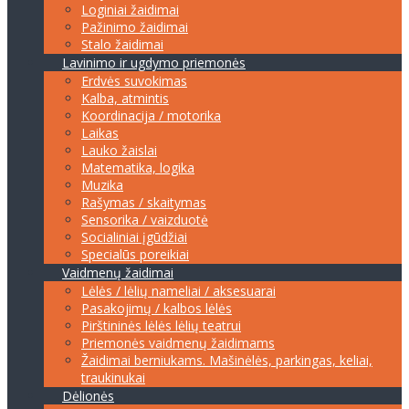
Loginiai žaidimai
Pažinimo žaidimai
Stalo žaidimai
Lavinimo ir ugdymo priemonės
Erdvės suvokimas
Kalba, atmintis
Koordinacija / motorika
Laikas
Lauko žaislai
Matematika, logika
Muzika
Rašymas / skaitymas
Sensorika / vaizduotė
Socialiniai įgūdžiai
Specialūs poreikiai
Vaidmenų žaidimai
Lėlės / lėlių nameliai / aksesuarai
Pasakojimų / kalbos lėlės
Pirštininės lėlės lėlių teatrui
Priemonės vaidmenų žaidimams
Žaidimai berniukams. Mašinėlės, parkingas, keliai,
traukinukai
Dėlionės