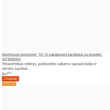
Montessori priemonė "10-19 pakabinami karoliukai su stoveliu"
(NT908569)
Pilnavertiškas rinkinys, padėsiantis vaikams suprasti kiekio ir
vieneto sąvokas. ..
50
€67
Naujiena