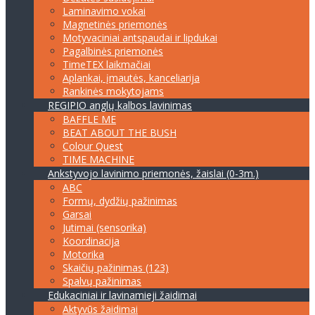
Laminavimo vokai
Magnetinės priemonės
Motyvaciniai antspaudai ir lipdukai
Pagalbinės priemonės
TimeTEX laikmačiai
Aplankai, įmautės, kanceliarija
Rankinės mokytojams
REGIPIO anglų kalbos lavinimas
BAFFLE ME
BEAT ABOUT THE BUSH
Colour Quest
TIME MACHINE
Ankstyvojo lavinimo priemonės, žaislai (0-3m.)
ABC
Formų, dydžių pažinimas
Garsai
Jutimai (sensorika)
Koordinacija
Motorika
Skaičių pažinimas (123)
Spalvų pažinimas
Edukaciniai ir lavinamieji žaidimai
Aktyvūs žaidimai