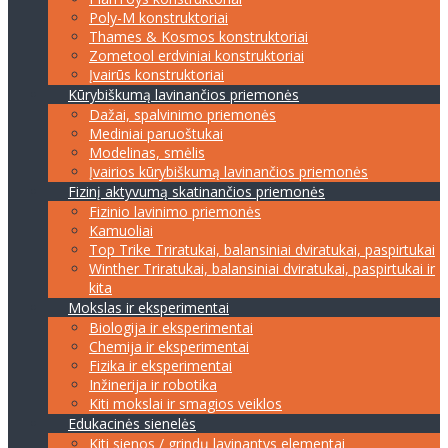
Poly-M konstruktoriai
Thames & Kosmos konstruktoriai
Zometool erdviniai konstruktoriai
Įvairūs konstruktoriai
Kūrybiškumą lavinančios priemonės
Dažai, spalvinimo priemonės
Mediniai paruoštukai
Modelinas, smėlis
Įvairios kūrybiškumą lavinančios priemonės
Fizinį aktyvumą skatinančios priemonės
Fizinio lavinimo priemonės
Kamuoliai
Top Trike Triratukai, balansiniai dviratukai, paspirtukai
Winther Triratukai, balansiniai dviratukai, paspirtukai ir
kita
Mokslas ir eksperimentai
Biologija ir eksperimentai
Chemija ir eksperimentai
Fizika ir eksperimentai
Inžinerija ir robotika
Kiti mokslai ir smagios veiklos
Edukacinės sienelės
Kiti sienos / grindų lavinantys elementai