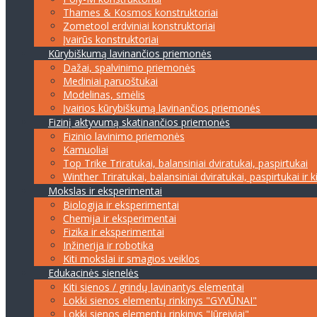
Thames & Kosmos konstruktoriai
Zometool erdviniai konstruktoriai
Įvairūs konstruktoriai
Kūrybiškumą lavinančios priemonės
Dažai, spalvinimo priemonės
Mediniai paruoštukai
Modelinas, smėlis
Įvairios kūrybiškumą lavinančios priemonės
Fizinį aktyvumą skatinančios priemonės
Fizinio lavinimo priemonės
Kamuoliai
Top Trike Triratukai, balansiniai dviratukai, paspirtukai
Winther Triratukai, balansiniai dviratukai, paspirtukai ir k
Mokslas ir eksperimentai
Biologija ir eksperimentai
Chemija ir eksperimentai
Fizika ir eksperimentai
Inžinerija ir robotika
Kiti mokslai ir smagios veiklos
Edukacinės sienelės
Kiti sienos / grindų lavinantys elementai
Lokki sienos elementų rinkinys "GYVŪNAI"
Lokki sienos elementų rinkinys "Jūreiviai"