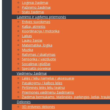
Loginiai žaidimai
Pažinimo žaidimai
Stalo žaidimai
Lavinimo ir ugdymo priemonės
Erdvės suvokimas
Kalba, atmintis
Koordinacija / motorika
Laikas
Lauko žaislai
Matematika, logika
Muzika
Rašymas / skaitymas
Sensorika / vaizduotė
Socialiniai įgūdžiai
Specialūs poreikiai
Vaidmenų žaidimai
Lėlės / lėlių nameliai / aksesuarai
Pasakojimų / kalbos lėlės
Pirštininės lėlės lėlių teatrui
Priemonės vaidmenų žaidimams
Žaidimai berniukams. Mašinėlės, parkingas, keliai, trauk
Dėlionės
3D erdvinės dėlionės