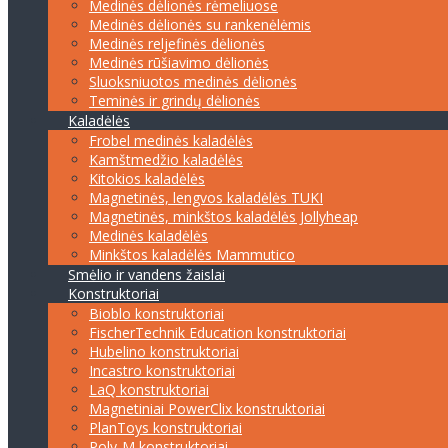
Medinės dėlionės rėmeliuose
Medinės dėlionės su rankenėlėmis
Medinės reljefinės dėlionės
Medinės rūšiavimo dėlionės
Sluoksniuotos medinės dėlionės
Teminės ir grindų dėlionės
Kaladėlės
Frobel medinės kaladėlės
Kamštmedžio kaladėlės
Kitokios kaladėlės
Magnetinės, lengvos kaladėlės TUKI
Magnetinės, minkštos kaladėlės Jollyheap
Medinės kaladėlės
Minkštos kaladėlės Mammutico
Smėlio ir vandens žaislai
Konstruktoriai
Bioblo konstruktoriai
FischerTechnik Education konstruktoriai
Hubelino konstruktoriai
Incastro konstruktoriai
LaQ konstruktoriai
Magnetiniai PowerClix konstruktoriai
PlanToys konstruktoriai
Poly-M konstruktoriai