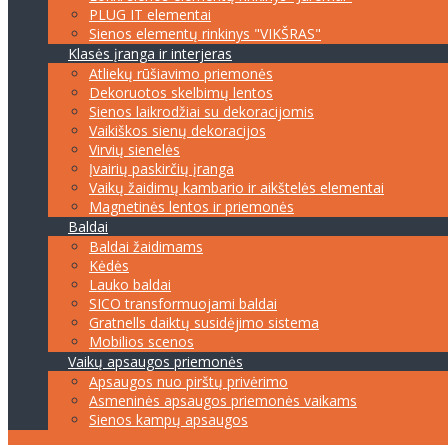
PLUG IT elementai
Sienos elementų rinkinys "VIKŠRAS"
Klasės įranga ir interjeras
Atliekų rūšiavimo priemonės
Dekoruotos skelbimų lentos
Sienos laikrodžiai su dekoracijomis
Vaikiškos sienų dekoracijos
Virvių sienelės
Įvairių paskirčių įranga
Vaikų žaidimų kambario ir aikštelės elementai
Magnetinės lentos ir priemonės
Baldai
Baldai žaidimams
Kėdės
Lauko baldai
SICO transformuojami baldai
Gratnells daiktų susidėjimo sistema
Mobilios scenos
Vaikų apsaugos priemonės
Apsaugos nuo pirštų privėrimo
Asmeninės apsaugos priemonės vaikams
Sienos kampų apsaugos