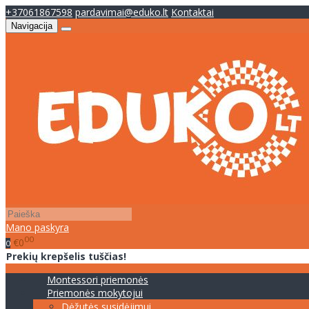
+37061867598
pardavimai@eduko.lt
Kontaktai
Navigacija
Mano paskyra
00
€0
0
Prekių krepšelis tuščias!
Montessori priemonės
Priemonės mokytojui
Dėžutės susidėjimui