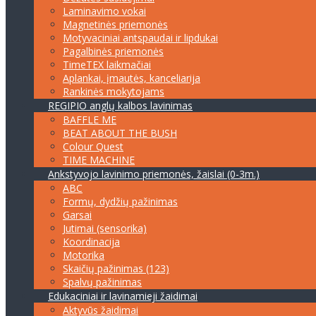
Laminavimo vokai
Magnetinės priemonės
Motyvaciniai antspaudai ir lipdukai
Pagalbinės priemonės
TimeTEX laikmačiai
Aplankai, įmautės, kanceliarija
Rankinės mokytojams
REGIPIO anglų kalbos lavinimas
BAFFLE ME
BEAT ABOUT THE BUSH
Colour Quest
TIME MACHINE
Ankstyvojo lavinimo priemonės, žaislai (0-3m.)
ABC
Formų, dydžių pažinimas
Garsai
Jutimai (sensorika)
Koordinacija
Motorika
Skaičių pažinimas (123)
Spalvų pažinimas
Edukaciniai ir lavinamieji žaidimai
Aktyvūs žaidimai