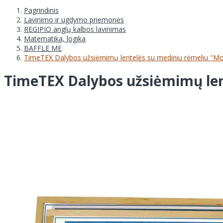
Pagrindinis
Lavinimo ir ugdymo priemonės
REGIPIO anglų kalbos lavinimas
Matematika, logika
BAFFLE ME
TimeTEX Dalybos užsiėmimų lentelės su mediniu rėmeliu "M
TimeTEX Dalybos užsiėmimų len